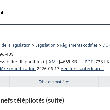
Passer
Passer
Passer
au
à
à
Recherche
contenu
«
la
principal
À
version
propos
HTML
de
simplifiée
ce
 de la législation
Législation
Règlements codifiés
DO
site
96-433)
sibilité disponibles) |
XML
Texte
[4669 KB]
|
PDF
Texte
[7381 K
ière modification
2026-06-17
complet
Versions antérieures
complet
:
:
Table des matières
Règlement
Règlem
de
de
l’aviation
l’aviati
efs télépilotés (suite)
canadien
canadie