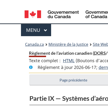
Language
selection
Menu
MENU
PRINCIPAL
You
Canada.ca
Ministère de la Justice
Site Web
are
Règlement de l’aviation canadien (
DORS
/
Texte complet :
HTML
Texte
(Boutons d’acces
here:
Règlement à jour 2026-06-17;
complet
dern
:
Page précédente
Règlement
de
l’aviation
Partie IX — Systèmes d’aéron
canadien