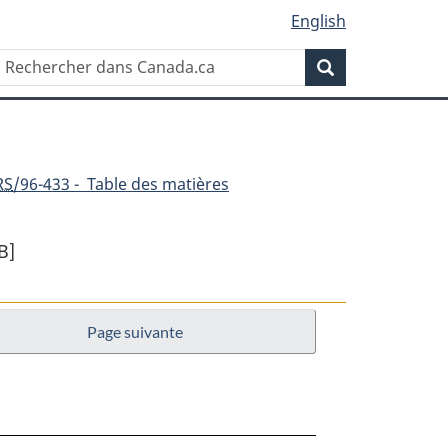
English
Rechercher
Recherche
dans
Canada.ca
RS
/96-433 - Table des matières
B]
Page suivante
ent
on
n