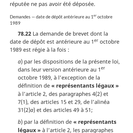
a
réputée ne pas avoir été déposée.
r
g
er
N
Demandes — date de dépôt antérieure au 1
octobre
i
o
1989
n
t
a
78.22
La demande de brevet dont la
e
l
er
date de dépôt est antérieure au 1
octobre
m
e
a
1989 est régie à la fois :
:
r
g
a
) par les dispositions de la présente loi,
i
er
dans leur version antérieure au 1
n
octobre 1989, à l’exception de la
a
définition de
« représentants légaux »
l
e
à l’article 2, des paragraphes 4(2) et
:
7(1), des articles 15 et 29, de l’alinéa
31(2)
a
) et des articles 49 à 51;
b
) par la définition de
« représentants
légaux »
à l’article 2, les paragraphes