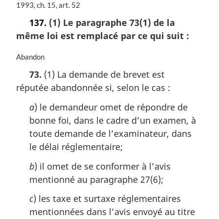
N
1993, ch. 15, art. 52
o
137.
(1) Le paragraphe 73(1) de la
t
même loi est remplacé par ce qui suit :
e
m
a
N
Abandon
r
o
73.
(1) La demande de brevet est
g
t
réputée abandonnée si, selon le cas :
i
e
n
m
a
) le demandeur omet de répondre de
a
a
l
r
bonne foi, dans le cadre d’un examen, à
e
g
toute demande de l’examinateur, dans
:
i
le délai réglementaire;
n
a
b
) il omet de se conformer à l’avis
l
mentionné au paragraphe 27(6);
e
:
c
) les taxe et surtaxe réglementaires
mentionnées dans l’avis envoyé au titre