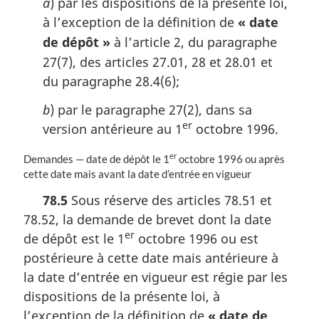
a
) par les dispositions de la présente loi,
a
à l’exception de la définition de
« date
l
e
de dépôt »
à l’article 2, du paragraphe
:
27(7), des articles 27.01, 28 et 28.01 et
du paragraphe 28.4(6);
b
) par le paragraphe 27(2), dans sa
er
version antérieure au 1
octobre 1996.
er
N
Demandes — date de dépôt le 1
octobre 1996 ou après
o
cette date mais avant la date d’entrée en vigueur
t
78.5
Sous réserve des articles 78.51 et
e
78.52, la demande de brevet dont la date
m
a
er
de dépôt est le 1
octobre 1996 ou est
r
postérieure à cette date mais antérieure à
g
la date d’entrée en vigueur est régie par les
i
n
dispositions de la présente loi, à
a
l’exception de la définition de
« date de