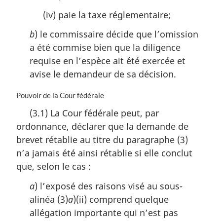
(iv) paie la taxe réglementaire;
b
) le commissaire décide que l’omission
a été commise bien que la diligence
requise en l’espèce ait été exercée et
avise le demandeur de sa décision.
N
Pouvoir de la Cour fédérale
o
(3.1) La Cour fédérale peut, par
t
ordonnance, déclarer que la demande de
e
m
brevet rétablie au titre du paragraphe (3)
a
n’a jamais été ainsi rétablie si elle conclut
r
que, selon le cas :
g
i
a
) l’exposé des raisons visé au sous-
n
alinéa (3)
a
)(ii) comprend quelque
a
l
allégation importante qui n’est pas
e