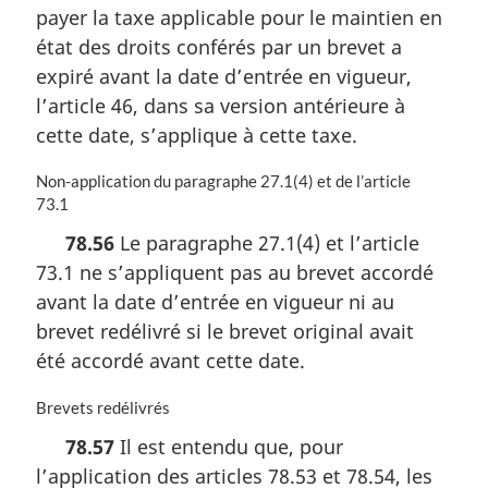
r
payer la taxe applicable pour le maintien en
g
état des droits conférés par un brevet a
i
n
expiré avant la date d’entrée en vigueur,
a
l’article 46, dans sa version antérieure à
l
cette date, s’applique à cette taxe.
e
:
N
Non-application du paragraphe 27.1(4) et de l’article
o
73.1
t
78.56
Le paragraphe 27.1(4) et l’article
e
73.1 ne s’appliquent pas au brevet accordé
m
a
avant la date d’entrée en vigueur ni au
r
brevet redélivré si le brevet original avait
g
été accordé avant cette date.
i
n
N
Brevets redélivrés
a
o
l
78.57
Il est entendu que, pour
t
e
l’application des articles 78.53 et 78.54, les
e
: