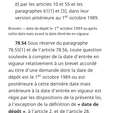
b
) par les articles 10 et 55 et les
paragraphes 61(1) et (3), dans leur
er
version antérieure au 1
octobre 1989.
er
N
Brevets — date de dépôt le 1
octobre 1989 ou après
o
cette date mais avant la date d’entrée en vigueur
t
78.54
Sous réserve du paragraphe
e
78.55(1) et de l’article 78.56, toute question
m
a
soulevée à compter de la date d’entrée en
r
vigueur relativement à un brevet accordé
g
au titre d’une demande dont la date de
i
er
n
dépôt est le 1
octobre 1989 ou est
a
postérieure à cette dernière date mais
l
antérieure à la date d’entrée en vigueur est
e
régie par les dispositions de la présente loi,
:
à l’exception de la définition de
« date de
dépôt »
, à l’article 2, et de l’article 28.