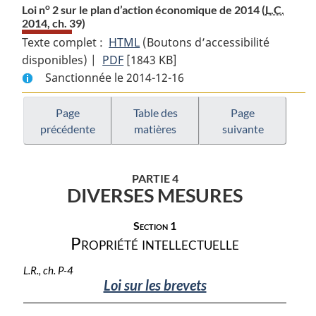
o
Loi n
2 sur le plan d’action économique de 2014 (
L.C.
2014, ch. 39)
Texte complet :
HTML
Texte
(Boutons d’accessibilité
disponibles) |
PDF
Texte
[1843 KB]
complet
Sanctionnée le 2014-12-16
complet
:
:
Loi
o
Loi
n
Page
Table des
Page
o
précédente
matières
suivante
n
2
2
sur
sur
le
PARTIE 4
le
plan
DIVERSES MESURES
plan
d’action
d’action
économique
Section 1
économique
de
Propriété intellectuelle
de
2014
L.R., ch. P-4
2014
Loi sur les brevets