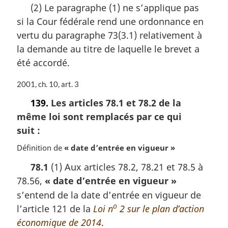
n
(2) Le paragraphe (1) ne s’applique pas
t
a
si la Cour fédérale rend une ordonnance en
e
l
m
vertu du paragraphe 73(3.1) relativement à
e
a
:
la demande au titre de laquelle le brevet a
r
été accordé.
g
i
N
2001, ch. 10, art. 3
n
o
a
139.
Les articles 78.1 et 78.2 de la
t
l
même loi sont remplacés par ce qui
e
e
m
:
suit :
a
Définition de
« date d’entrée en vigueur »
r
g
78.1
(1) Aux articles 78.2, 78.21 et 78.5 à
i
78.56,
« date d’entrée en vigueur »
n
a
s’entend de la date d’entrée en vigueur de
l
o
l’article 121 de la
Loi n
2 sur le plan d’action
e
économique de 2014
.
: