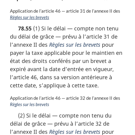
N
Application de l’article 46 — article 31 de l’annexe II des
o
Règles sur les brevets
t
78.55
(1) Si le délai — compte non tenu
e
du délai de grâce — prévu à l’article 31 de
m
a
l’annexe II des
Règles sur les brevets
pour
r
payer la taxe applicable pour le maintien en
g
état des droits conférés par un brevet a
i
n
expiré avant la date d’entrée en vigueur,
a
l’article 46, dans sa version antérieure à
l
cette date, s’applique à cette taxe.
e
:
N
Application de l’article 46 — article 32 de l’annexe II des
o
Règles sur les brevets
t
(2) Si le délai — compte non tenu du
e
délai de grâce — prévu à l’article 32 de
m
a
l’annexe II des
Règles sur les brevets
pour