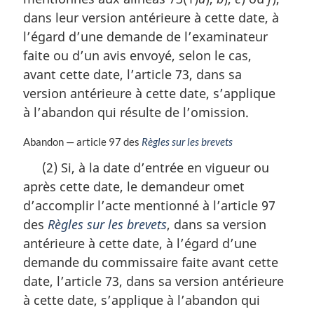
g
dans leur version antérieure à cette date, à
i
n
l’égard d’une demande de l’examinateur
a
faite ou d’un avis envoyé, selon le cas,
l
avant cette date, l’article 73, dans sa
e
version antérieure à cette date, s’applique
:
à l’abandon qui résulte de l’omission.
N
Abandon — article 97 des
Règles sur les brevets
o
(2) Si, à la date d’entrée en vigueur ou
t
après cette date, le demandeur omet
e
m
d’accomplir l’acte mentionné à l’article 97
a
des
Règles sur les brevets
, dans sa version
r
antérieure à cette date, à l’égard d’une
g
i
demande du commissaire faite avant cette
n
date, l’article 73, dans sa version antérieure
a
à cette date, s’applique à l’abandon qui
l