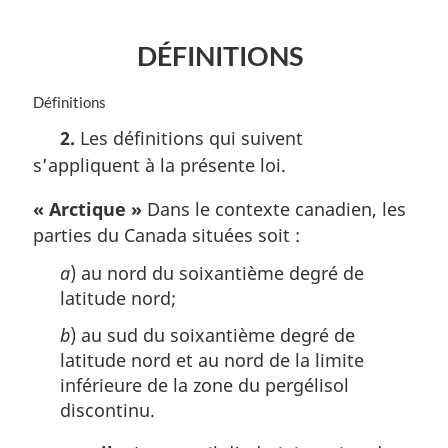
a
r
DÉFINITIONS
g
i
n
N
Définitions
a
o
2.
Les définitions qui suivent
l
t
s’appliquent à la présente loi.
e
e
:
m
« Arctique »
Dans le contexte canadien, les
a
r
parties du Canada situées soit :
g
i
a
) au nord du soixantième degré de
n
latitude nord;
a
b
) au sud du soixantième degré de
l
e
latitude nord et au nord de la limite
:
inférieure de la zone du pergélisol
discontinu.