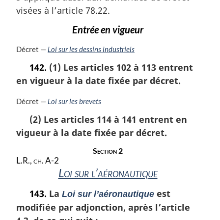
n
m
visées à l’article 78.22.
a
a
l
r
Entrée en vigueur
e
g
:
i
N
Décret —
Loi sur les dessins industriels
n
o
142.
(1) Les articles 102 à 113 entrent
a
t
en vigueur à la date fixée par décret.
l
e
e
m
:
a
N
Décret —
Loi sur les brevets
r
o
(2) Les articles 114 à 141 entrent en
g
t
vigueur à la date fixée par décret.
i
e
n
m
Section 2
a
a
L.R., ch. A-2
l
r
Loi sur l’aéronautique
e
g
:
i
143.
La
est
Loi sur l’aéronautique
n
a
modifiée par adjonction, après l’article
l