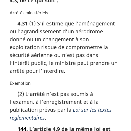
4.3, de ce qui suit :
e
:
N
Arrêtés ministériels
o
4.31
(1) S’il estime que l’aménagement
t
ou l’agrandissement d’un aérodrome
e
m
donné ou un changement à son
a
exploitation risque de compromettre la
r
sécurité aérienne ou n’est pas dans
g
i
l’intérêt public, le ministre peut prendre un
n
arrêté pour l’interdire.
a
l
N
Exemption
e
o
:
(2) L’arrêté n’est pas soumis à
t
l’examen, à l’enregistrement et à la
e
m
publication prévus par la
Loi sur les textes
a
réglementaires
.
r
g
144.
L’article 4.9 de la même loi est