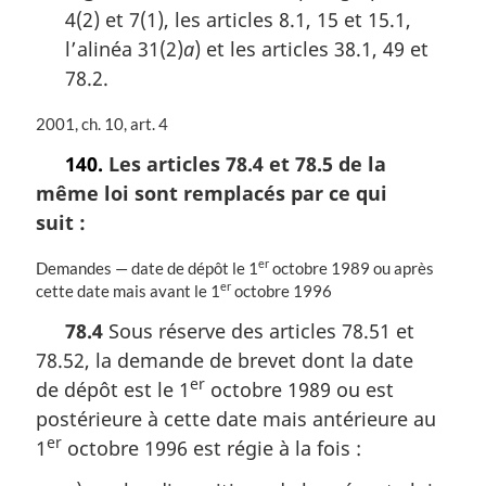
4(2) et 7(1), les articles 8.1, 15 et 15.1,
l’alinéa 31(2)
a
) et les articles 38.1, 49 et
78.2.
N
2001, ch. 10, art. 4
o
140.
Les articles 78.4 et 78.5 de la
t
même loi sont remplacés par ce qui
e
m
suit :
a
r
er
N
Demandes — date de dépôt le 1
octobre 1989 ou après
g
er
o
cette date mais avant le 1
octobre 1996
i
t
78.4
Sous réserve des articles 78.51 et
n
e
a
78.52, la demande de brevet dont la date
m
l
a
er
de dépôt est le 1
octobre 1989 ou est
e
r
postérieure à cette date mais antérieure au
:
g
er
1
octobre 1996 est régie à la fois :
i
n