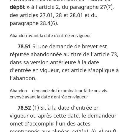
l
dépôt »
à l’article 2, du paragraphe 27(7),
e
des articles 27.01, 28 et 28.01 et du
:
paragraphe 28.4(6).
N
Abandon avant la date d’entrée en vigueur
o
78.51
Si une demande de brevet est
t
réputée abandonnée au titre de l’article 73,
e
m
dans sa version antérieure à la date
a
d’entrée en vigueur, cet article s’applique à
r
l’abandon.
g
i
N
Abandon — demande de l’examinateur faite ou avis
n
o
envoyé avant la date d’entrée en vigueur
a
t
l
78.52
(1) Si, à la date d’entrée en
e
e
vigueur ou après cette date, le demandeur
m
:
a
omet d’accomplir l’un des actes
r
mentionnés aux alinéas 73(1)
a
),
b
),
e
) ou
f
),