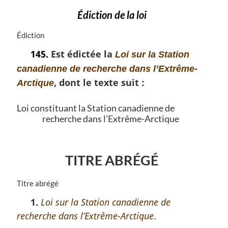
Édiction de la loi
N
Édiction
o
145.
Est édictée la
Loi sur la Station
t
e
canadienne de recherche dans l’Extrême-
m
, dont le texte suit :
Arctique
a
r
Loi constituant la Station canadienne de
g
recherche dans l’Extrême-Arctique
i
n
a
l
TITRE ABRÉGÉ
e
:
N
Titre abrégé
o
1.
Loi sur la Station canadienne de
t
recherche dans l’Extrême-Arctique
.
e
m