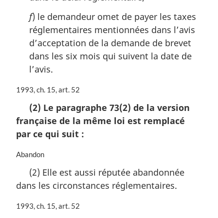
f
) le demandeur omet de payer les taxes
réglementaires mentionnées dans l’avis
d’acceptation de la demande de brevet
dans les six mois qui suivent la date de
l’avis.
N
1993, ch. 15, art. 52
o
(2) Le paragraphe 73(2) de la version
t
française de la même loi est remplacé
e
m
par ce qui suit :
a
r
N
Abandon
g
o
(2) Elle est aussi réputée abandonnée
i
t
n
dans les circonstances réglementaires.
e
a
m
l
a
N
1993, ch. 15, art. 52
e
r
o