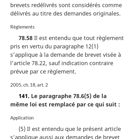
m
brevets redélivrés sont considérés comme
a
délivrés au titre des demandes originales.
r
g
N
Règlements
i
o
n
78.58
Il est entendu que tout règlement
t
a
pris en vertu du paragraphe 12(1)
e
l
m
s’applique à la demande de brevet visée à
e
a
:
l’article 78.22, sauf indication contraire
r
prévue par ce règlement.
g
i
N
2005, ch. 18, art. 2
n
o
a
141.
Le paragraphe 78.6(5) de la
t
l
même loi est remplacé par ce qui suit :
e
e
m
:
a
N
Application
r
o
(5) Il est entendu que le présent article
g
t
s’applique aussi aux demandes de brevet
i
e