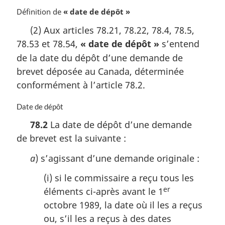
Définition de
« date de dépôt »
(2) Aux articles 78.21, 78.22, 78.4, 78.5,
78.53 et 78.54,
« date de dépôt »
s’entend
de la date du dépôt d’une demande de
brevet déposée au Canada, déterminée
conformément à l’article 78.2.
N
Date de dépôt
o
78.2
La date de dépôt d’une demande
t
de brevet est la suivante :
e
m
a
) s’agissant d’une demande originale :
a
r
(i) si le commissaire a reçu tous les
g
er
éléments ci-après avant le 1
i
n
octobre 1989, la date où il les a reçus
a
ou, s’il les a reçus à des dates
l