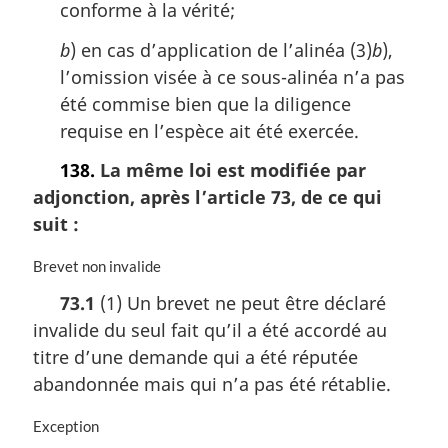
conforme à la vérité;
:
b
) en cas d’application de l’alinéa (3)
b
),
l’omission visée à ce sous-alinéa n’a pas
été commise bien que la diligence
requise en l’espèce ait été exercée.
138.
La même loi est modifiée par
adjonction, après l’article 73, de ce qui
suit :
N
Brevet non invalide
o
73.1
(1) Un brevet ne peut être déclaré
t
invalide du seul fait qu’il a été accordé au
e
m
titre d’une demande qui a été réputée
a
abandonnée mais qui n’a pas été rétablie.
r
g
N
Exception
i
o