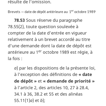
résulte de l’omission.
e
:
er
N
Brevets — date de dépôt antérieure au 1
octobre 1989
o
78.53
Sous réserve du paragraphe
t
78.55(2), toute question soulevée à
e
m
compter de la date d’entrée en vigueur
a
relativement à un brevet accordé au titre
r
d’une demande dont la date de dépôt est
g
er
i
antérieure au 1
octobre 1989 est régie, à
n
la fois :
a
l
a
) par les dispositions de la présente loi,
e
à l’exception des définitions de
« date
:
de dépôt »
et
« demande de priorité »
à l’article 2, des articles 10, 27 à 28.4,
34.1 à 36, 38.2 et 55 et des alinéas
55.11(1)
a
) et
b
);