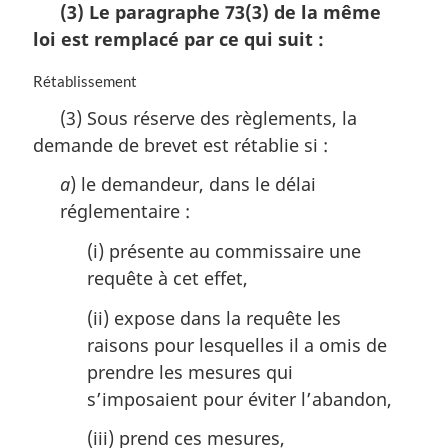
(3) Le paragraphe 73(3) de la même
:
g
t
loi est remplacé par ce qui suit :
i
e
n
m
a
a
N
Rétablissement
l
r
o
(3) Sous réserve des règlements, la
e
g
t
demande de brevet est rétablie si :
:
i
e
n
m
a
) le demandeur, dans le délai
a
a
l
r
réglementaire :
e
g
(i) présente au commissaire une
:
i
n
requête à cet effet,
a
l
(ii) expose dans la requête les
e
raisons pour lesquelles il a omis de
:
prendre les mesures qui
s’imposaient pour éviter l’abandon,
(iii) prend ces mesures,