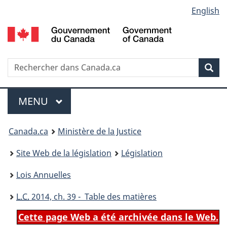
Language
English
Passer
Passer
Passer
au
à
à
selection
contenu
«
la
principal
À
version
propos
HTML
Recherche
R
Rec
de
simplifiée
d
ce
C
Menu
site
MENU
PRINCIPAL
You
Canada.ca
Ministère de la Justice
are
Site Web de la législation
Législation
here:
Lois Annuelles
L.C.
2014, ch. 39 - Table des matières
Cette page Web a été archivée dans le Web.