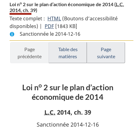
o
Loi n
2 sur le plan d’action économique de 2014 (
L.C.
2014, ch. 39)
Texte complet :
HTML
Texte
(Boutons d’accessibilité
disponibles) |
PDF
Texte
[1843 KB]
complet
Sanctionnée le 2014-12-16
complet
:
:
Loi
o
Loi
n
Page
Table des
Page
o
précédente
matières
suivante
n
2
2
sur
sur
le
le
plan
o
Loi n
2 sur le plan d’action
plan
d’action
d’action
économique
économique de 2014
économique
de
de
2014
L.C.
2014, ch. 39
2014
Sanctionnée 2014-12-16