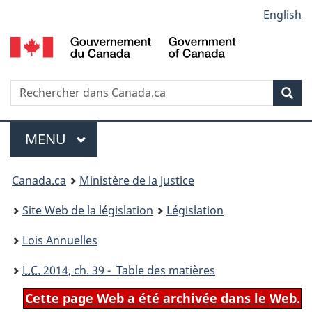
Language
English
Passer
Passer
Passer
au
à
à
selection
contenu
«
la
principal
À
version
propos
HTML
Recherche
R
Rec
de
simplifiée
d
ce
C
Menu
site
MENU
PRINCIPAL
You
Canada.ca
Ministère de la Justice
are
Site Web de la législation
Législation
here:
Lois Annuelles
L.C.
2014, ch. 39 - Table des matières
Cette page Web a été archivée dans le Web.