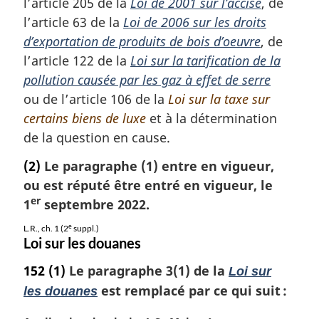
l’article 205 de la
Loi de 2001 sur l’accise
, de
e
l’article 63 de la
Loi de 2006 sur les droits
:
d’exportation de produits de bois d’oeuvre
, de
l’article 122 de la
Loi sur la tarification de la
pollution causée par les gaz à effet de serre
ou de l’article 106 de la
Loi sur la taxe sur
certains biens de luxe
et à la détermination
de la question en cause.
(2)
Le paragraphe (1) entre en vigueur,
ou est réputé être entré en vigueur, le
er
1
septembre 2022.
e
L.R., ch. 1 (2
suppl.)
Loi sur les douanes
152
(1)
Le paragraphe 3(1) de la
Loi sur
est remplacé par ce qui suit :
les douanes