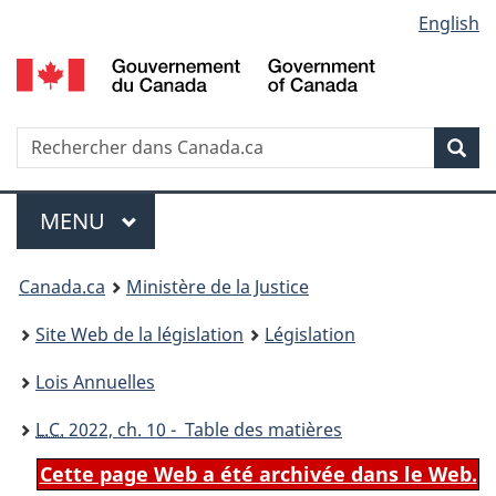
Language
English
Passer
Passer
Passer
au
à
à
selection
contenu
«
la
principal
À
version
propos
HTML
Recherche
R
Rec
de
simplifiée
d
ce
C
Menu
site
MENU
PRINCIPAL
You
Canada.ca
Ministère de la Justice
are
Site Web de la législation
Législation
here:
Lois Annuelles
L.C.
2022, ch. 10 - Table des matières
Cette page Web a été archivée dans le Web.