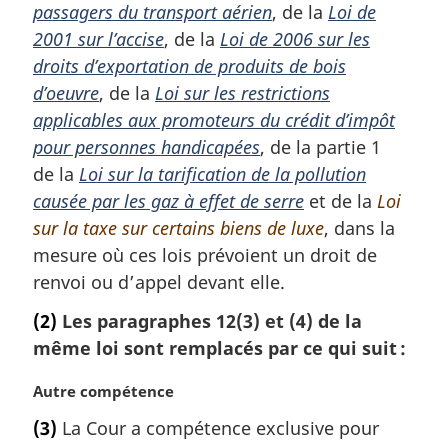
passagers du transport aérien
, de la
Loi de
2001 sur l’accise
, de la
Loi de 2006 sur les
droits d’exportation de produits de bois
d’oeuvre
, de la
Loi sur les restrictions
applicables aux promoteurs du crédit d’impôt
pour personnes handicapées
, de la partie 1
de la
Loi sur la tarification de la pollution
causée par les gaz à effet de serre
et de la
Loi
sur la taxe sur certains biens de luxe
, dans la
mesure où ces lois prévoient un droit de
renvoi ou d’appel devant elle.
(2)
Les paragraphes 12(3) et (4) de la
même loi sont remplacés par ce qui suit :
N
Autre compétence
o
(3)
La Cour a compétence exclusive pour
t