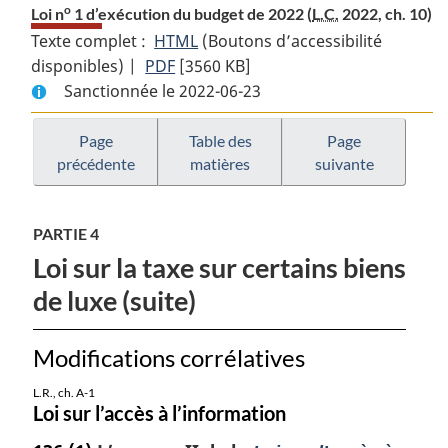
o
Loi n
1 d’exécution du budget de 2022 (
L.C.
2022, ch. 10)
Texte complet :
HTML
Texte
(Boutons d’accessibilité
disponibles) |
PDF
Texte
[3560 KB]
complet
Sanctionnée le 2022-06-23
complet
:
:
Loi
o
Loi
n
Page
Table des
Page
o
précédente
matières
suivante
n
1
1
d’exécution
d’exécution
du
PARTIE 4
du
budget
Loi sur la taxe sur certains biens
budget
de
de
2022
de luxe (suite)
2022
Modifications corrélatives
L.R., ch. A-1
Loi sur l’accès à l’information