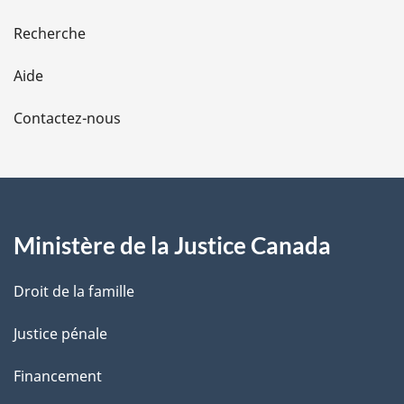
e
Recherche
l
Aide
a
Contactez-nous
p
a
g
Ministère de la Justice Canada
e
Droit de la famille
Justice pénale
Financement