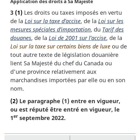
N
Application des droits à Sa Majesté
o
3
(1)
Les droits ou taxes imposés en vertu
t
de la
Loi sur la taxe d’accise
, de la
Loi sur les
e
m
mesures spéciales d’importation
, du
Tarif des
a
douanes
, de la
Loi de 2001 sur l’accise
, de la
r
Loi sur la taxe sur certains biens de luxe
ou de
g
tout autre texte de législation douanière
i
lient Sa Majesté du chef du Canada ou
n
a
d’une province relativement aux
l
marchandises importées par elle ou en son
e
nom.
:
(2)
Le paragraphe (1) entre en vigueur,
ou est réputé être entré en vigueur, le
er
1
septembre 2022.