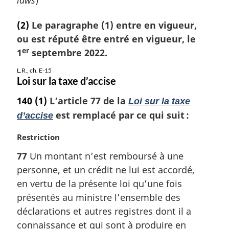
laws
)
(2)
Le paragraphe (1) entre en vigueur,
ou est réputé être entré en vigueur, le
er
1
septembre 2022.
L.R., ch. E-15
Loi sur la taxe d’accise
140
(1)
L’article 77 de la
Loi sur la taxe
est remplacé par ce qui suit :
d’accise
N
Restriction
o
77
Un montant n’est remboursé à une
t
personne, et un crédit ne lui est accordé,
e
m
en vertu de la présente loi qu’une fois
a
présentés au ministre l’ensemble des
r
déclarations et autres registres dont il a
g
connaissance et qui sont à produire en
i