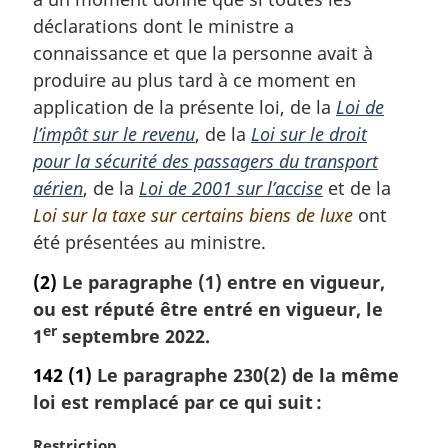
r
déclarations dont le ministre a
g
connaissance et que la personne avait à
i
produire au plus tard à ce moment en
n
a
application de la présente loi, de la
Loi de
l
l’impôt sur le revenu
, de la
Loi sur le droit
e
pour la sécurité des passagers du transport
:
aérien
, de la
Loi de 2001 sur l’accise
et de la
Loi sur la taxe sur certains biens de luxe
ont
été présentées au ministre.
(2)
Le paragraphe (1) entre en vigueur,
ou est réputé être entré en vigueur, le
er
1
septembre 2022.
142
(1)
Le paragraphe 230(2) de la même
loi est remplacé par ce qui suit :
N
Restriction