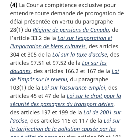
o
(4)
La Cour a compétence exclusive pour
t
entendre toute demande de prorogation de
e
m
délai présentée en vertu du paragraphe
a
28(1) du
Régime de pensions du Canada
, de
r
l’article 33.2 de la
Loi sur l’exportation et
g
l’importation de biens culturels
, des articles
i
304 et 305 de la
Loi sur la taxe d’accise
, des
n
a
articles 97.51 et 97.52 de la
Loi sur les
l
douanes
, des articles 166.2 et 167 de la
Loi
e
de l’impôt sur le revenu
, du paragraphe
:
103(1) de la
Loi sur l’assurance-emploi
, des
articles 45 et 47 de la
Loi sur le droit pour la
sécurité des passagers du transport aérien
,
des articles 197 et 199 de la
Loi de 2001 sur
l’accise
, des articles 115 et 117 de la
Loi sur
la tarification de la pollution causée par les
gaz à effet de serre
ou des articles 99 et 101