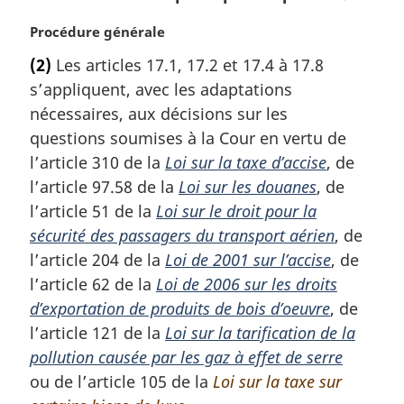
N
Procédure générale
o
(2)
Les articles 17.1, 17.2 et 17.4 à 17.8
t
s’appliquent, avec les adaptations
e
m
nécessaires, aux décisions sur les
a
questions soumises à la Cour en vertu de
r
l’article 310 de la
Loi sur la taxe d’accise
, de
g
l’article 97.58 de la
Loi sur les douanes
, de
i
l’article 51 de la
Loi sur le droit pour la
n
a
sécurité des passagers du transport aérien
, de
l
l’article 204 de la
Loi de 2001 sur l’accise
, de
e
l’article 62 de la
Loi de 2006 sur les droits
:
d’exportation de produits de bois d’oeuvre
, de
l’article 121 de la
Loi sur la tarification de la
pollution causée par les gaz à effet de serre
ou de l’article 105 de la
Loi sur la taxe sur