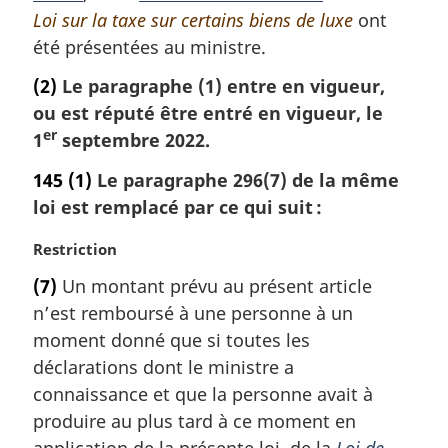
Loi sur la taxe sur certains biens de luxe
ont
été présentées au ministre.
(2)
Le paragraphe (1) entre en vigueur,
ou est réputé être entré en vigueur, le
er
1
septembre 2022.
145
(1)
Le paragraphe 296(7) de la même
loi est remplacé par ce qui suit :
N
Restriction
o
(7)
Un montant prévu au présent article
t
n’est remboursé à une personne à un
e
m
moment donné que si toutes les
a
déclarations dont le ministre a
r
connaissance et que la personne avait à
g
produire au plus tard à ce moment en
i
n