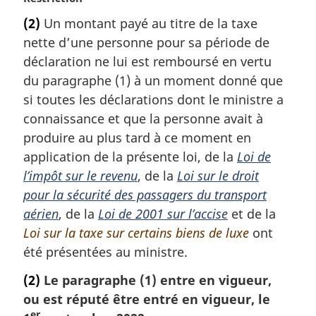
o
(2)
Un montant payé au titre de la taxe
t
nette d’une personne pour sa période de
e
m
déclaration ne lui est remboursé en vertu
a
du paragraphe (1) à un moment donné que
r
si toutes les déclarations dont le ministre a
g
connaissance et que la personne avait à
i
produire au plus tard à ce moment en
n
a
application de la présente loi, de la
Loi de
l
l’impôt sur le revenu
, de la
Loi sur le droit
e
pour la sécurité des passagers du transport
:
aérien
, de la
Loi de 2001 sur l’accise
et de la
Loi sur la taxe sur certains biens de luxe
ont
été présentées au ministre.
(2)
Le paragraphe (1) entre en vigueur,
ou est réputé être entré en vigueur, le
er