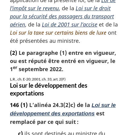
application de la présente loi, de la
Loi de
a
l’impôt sur le revenu
, de la
Loi sur le droit
l
pour la sécurité des passagers du transport
e
aérien
, de la
Loi de 2001 sur l’accise
et de la
:
Loi sur la taxe sur certains biens de luxe
ont
été présentées au ministre.
(2)
Le paragraphe (1) entre en vigueur,
ou est réputé être entré en vigueur, le
er
1
septembre 2022.
L.R., ch. E-20; 2001, ch. 33, art. 2(F)
Loi sur le développement des
exportations
146
(1)
L’alinéa 24.3(2)c) de la
Loi sur le
est
développement des exportations
remplacé par ce qui suit :
c)
ils sont destinés au ministre du