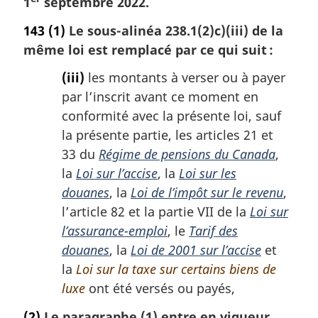
1
septembre 2022.
143
(1)
Le sous-alinéa 238.1(2)c)(iii) de la
même loi est remplacé par ce qui suit :
(iii)
les montants à verser ou à payer
par l’inscrit avant ce moment en
conformité avec la présente loi, sauf
la présente partie, les articles 21 et
33 du
Régime de pensions du Canada
,
la
Loi sur l’accise
, la
Loi sur les
douanes
, la
Loi de l’impôt sur le revenu
,
l’article 82 et la partie VII de la
Loi sur
l’assurance-emploi
, le
Tarif des
douanes
, la
Loi de 2001 sur l’accise
et
la
Loi sur la taxe sur certains biens de
luxe
ont été versés ou payés,
(2)
Le paragraphe (1) entre en vigueur,