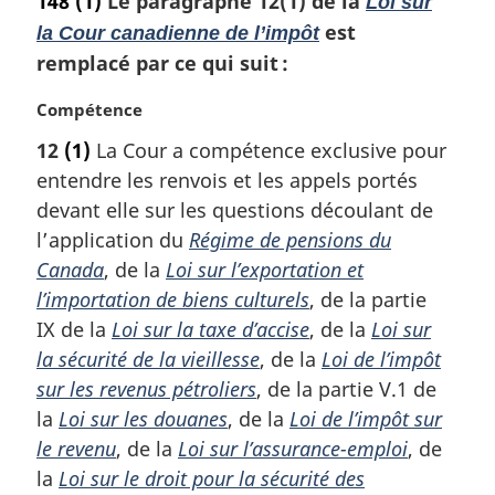
148
(1)
Le paragraphe 12(1) de la
Loi sur
est
la Cour canadienne de l’impôt
remplacé par ce qui suit :
N
Compétence
o
12
(1)
La Cour a compétence exclusive pour
t
entendre les renvois et les appels portés
e
m
devant elle sur les questions découlant de
a
l’application du
Régime de pensions du
r
Canada
, de la
Loi sur l’exportation et
g
l’importation de biens culturels
, de la partie
i
IX de la
Loi sur la taxe d’accise
, de la
Loi sur
n
a
la sécurité de la vieillesse
, de la
Loi de l’impôt
l
sur les revenus pétroliers
, de la partie V.1 de
e
la
Loi sur les douanes
, de la
Loi de l’impôt sur
:
le revenu
, de la
Loi sur l’assurance-emploi
, de
la
Loi sur le droit pour la sécurité des