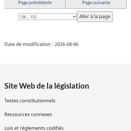
Page précédente
Page suivante
Choisissez
la
page
D
Date de modification :
2026-08-06
é
t
a
Site Web de la législation
i
l
Textes constitutionnels
s
Ressources connexes
d
Lois et règlements codifiés