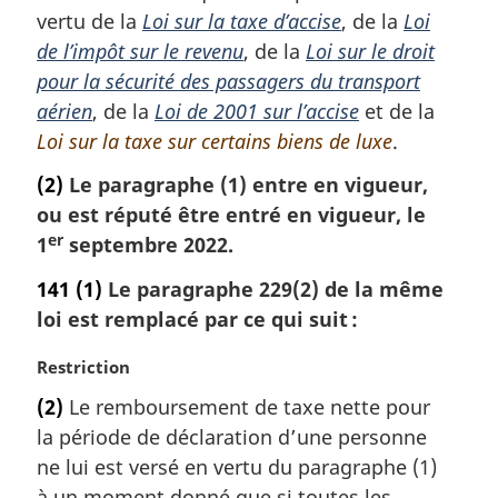
vertu de la
Loi sur la taxe d’accise
, de la
Loi
n
a
de l’impôt sur le revenu
, de la
Loi sur le droit
l
pour la sécurité des passagers du transport
e
aérien
, de la
Loi de 2001 sur l’accise
et de la
:
Loi sur la taxe sur certains biens de luxe
.
(2)
Le paragraphe (1) entre en vigueur,
ou est réputé être entré en vigueur, le
er
1
septembre 2022.
141
(1)
Le paragraphe 229(2) de la même
loi est remplacé par ce qui suit :
N
Restriction
o
(2)
Le remboursement de taxe nette pour
t
la période de déclaration d’une personne
e
m
ne lui est versé en vertu du paragraphe (1)
a
à un moment donné que si toutes les