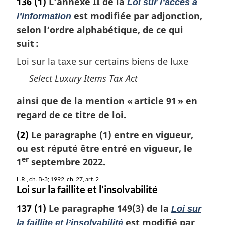
136
(1)
L’annexe II de la
Loi sur l’accès à
est modifiée par adjonction,
l’information
selon l’ordre alphabétique, de ce qui
suit :
Loi sur la taxe sur certains biens de luxe
Select Luxury Items Tax Act
ainsi que de la mention « article 91 » en
regard de ce titre de loi.
(2)
Le paragraphe (1) entre en vigueur,
ou est réputé être entré en vigueur, le
er
1
septembre 2022.
L.R., ch. B-3; 1992, ch. 27, art. 2
Loi sur la faillite et l’insolvabilité
137
(1)
Le paragraphe 149(3) de la
Loi sur
est modifié par
la faillite et l’insolvabilité