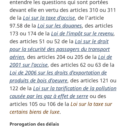
entendre les questions qui sont portées
e
m
devant elle en vertu des articles 310 ou 311
a
de la
Loi sur la taxe d’accise
, de l’article
r
97.58 de la
Loi sur les douanes
, des articles
g
173 ou 174 de la
Loi de l’impôt sur le revenu
,
i
des articles 51 ou 52 de la
Loi sur le droit
n
a
pour la sécurité des passagers du transport
l
aérien
, des articles 204 ou 205 de la
Loi de
e
2001 sur l’accise
, des articles 62 ou 63 de la
:
Loi de 2006 sur les droits d’exportation de
produits de bois d’oeuvre
, des articles 121 ou
122 de la
Loi sur la tarification de la pollution
causée par les gaz à effet de serre
ou des
articles 105 ou 106 de la
Loi sur la taxe sur
certains biens de luxe
.
N
Prorogation des délais