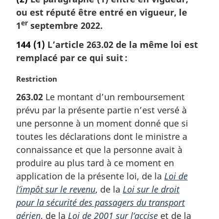
ou est réputé être entré en vigueur, le
er
1
septembre 2022.
144
(1)
L’article 263.02 de la même loi est
remplacé par ce qui suit :
N
Restriction
o
263.02
Le montant d’un remboursement
t
prévu par la présente partie n’est versé à
e
m
une personne à un moment donné que si
a
toutes les déclarations dont le ministre a
r
connaissance et que la personne avait à
g
produire au plus tard à ce moment en
i
application de la présente loi, de la
Loi de
n
a
l’impôt sur le revenu
, de la
Loi sur le droit
l
pour la sécurité des passagers du transport
e
aérien
, de la
Loi de 2001 sur l’accise
et de la
: