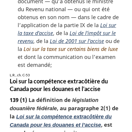
document — qu’a obtenus le ministre
du Revenu national — ou qui ont été
obtenus en son nom — dans le cadre de
l’application de la partie IX de la
Loi sur
la taxe d’accise
, de la
Loi de l’impôt sur le
revenu
, de la
Loi de 2001 sur l’accise
ou de
la
Loi sur la taxe sur certains biens de luxe
et dont la communication ou l’examen
est demandé;
L.R., ch. C-53
Loi sur la compétence extracôtière du
Canada pour les douanes et l’accise
139
(1)
La définition de
législation
, au paragraphe 2(1) de
douanière fédérale
la
Loi sur la compétence extracôtière du
, est
Canada pour les douanes et l’accise