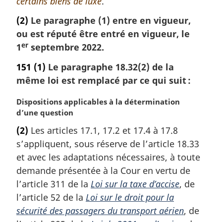
certains biens de luxe
.
(2)
Le paragraphe (1) entre en vigueur,
ou est réputé être entré en vigueur, le
er
1
septembre 2022.
151
(1)
Le paragraphe 18.32(2) de la
même loi est remplacé par ce qui suit :
N
Dispositions applicables à la détermination
o
d’une question
t
(2)
Les articles 17.1, 17.2 et 17.4 à 17.8
e
s’appliquent, sous réserve de l’article 18.33
m
a
et avec les adaptations nécessaires, à toute
r
demande présentée à la Cour en vertu de
g
l’article 311 de la
Loi sur la taxe d’accise
, de
i
l’article 52 de la
Loi sur le droit pour la
n
sécurité des passagers du transport aérien
, de
a
l