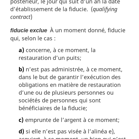
postérieur, le jour qui suit d’un an la date
a
d’établissement de la fiducie. (
qualifying
l
contract
)
e
:
À un moment donné, fiducie
fiducie exclue
qui, selon le cas :
a)
concerne, à ce moment, la
restauration d’un puits;
b)
n’est pas administrée, à ce moment,
dans le but de garantir l’exécution des
obligations en matière de restauration
d’une ou de plusieurs personnes ou
sociétés de personnes qui sont
bénéficiaires de la fiducie;
c)
emprunte de l’argent à ce moment;
d)
si elle n’est pas visée à l’alinéa e),