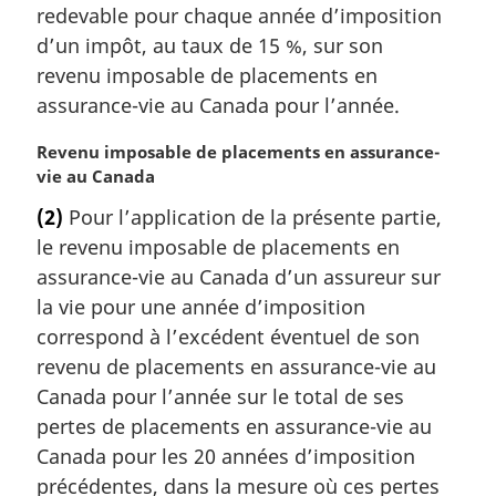
redevable pour chaque année d’imposition
e
m
d’un impôt, au taux de 15 %, sur son
a
revenu imposable de placements en
r
assurance-vie au Canada pour l’année.
g
i
N
Revenu imposable de placements en assurance-
n
o
vie au Canada
a
t
l
(2)
Pour l’application de la présente partie,
e
e
le revenu imposable de placements en
m
:
a
assurance-vie au Canada d’un assureur sur
r
la vie pour une année d’imposition
g
correspond à l’excédent éventuel de son
i
revenu de placements en assurance-vie au
n
Canada pour l’année sur le total de ses
a
l
pertes de placements en assurance-vie au
e
Canada pour les 20 années d’imposition
:
précédentes, dans la mesure où ces pertes