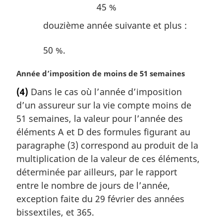
45 %
douzième année suivante et plus :
50 %.
N
Année d’imposition de moins de 51 semaines
o
(4)
Dans le cas où l’année d’imposition
t
d’un assureur sur la vie compte moins de
e
m
51 semaines, la valeur pour l’année des
a
éléments A et D des formules figurant au
r
paragraphe (3) correspond au produit de la
g
multiplication de la valeur de ces éléments,
i
déterminée par ailleurs, par le rapport
n
a
entre le nombre de jours de l’année,
l
exception faite du 29 février des années
e
bissextiles, et 365.
: