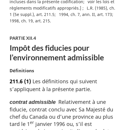
incluses dans la présente codification
voir les lois et
règlements modificatifs appropriés.]
L.R. (1985), ch.
1 (5e suppl.), art. 211.5
1994, ch. 7, ann. II, art. 173
1998, ch. 19, art. 215
PARTIE XII.4
Impôt des fiducies pour
l’environnement admissible
N
Définitions
o
211.6
(1)
Les définitions qui suivent
t
s’appliquent à la présente partie.
e
m
Relativement à une
contrat admissible
a
fiducie, contrat conclu avec Sa Majesté du
r
g
chef du Canada ou d’une province au plus
i
er
tard le 1
janvier 1996 ou, s’il est
n