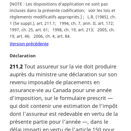
[NOTE : Les dispositions d’application ne sont pas
incluses dans la présente codification
voir les lois et
règlements modificatifs appropriés.]
L.R. (1985), ch.
1 (5e suppl.), art. 211.1
1994, ch. 7, ann. II, art. 172
1997, ch. 25, art. 61
1998, ch. 19, art. 213
2005, ch.
19, art. 46
2006, ch. 4, art. 84
Version précédente
N
Déclaration
o
211.2
Tout assureur sur la vie doit produire
t
auprès du ministre une déclaration sur son
e
m
revenu imposable de placements en
a
assurance-vie au Canada pour une année
r
d’imposition, sur le formulaire prescrit —
g
qui doit contenir une estimation de l’impôt
i
dont l’assureur est redevable en vertu de la
n
a
présente partie pour l’année —, dans le
l
délai imparti en vertu de l’article 150 pour