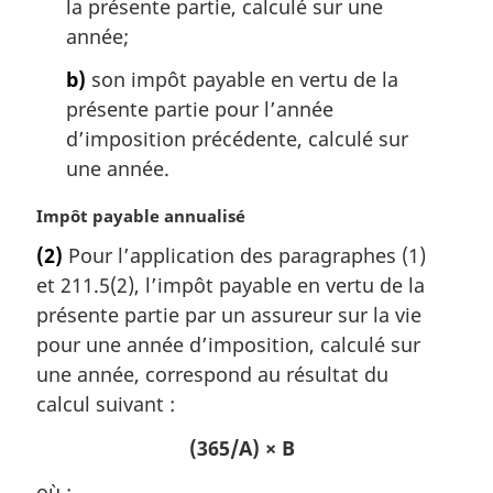
la présente partie, calculé sur une
e
:
année;
b)
son impôt payable en vertu de la
présente partie pour l’année
d’imposition précédente, calculé sur
une année.
N
Impôt payable annualisé
o
(2)
Pour l’application des paragraphes (1)
t
et 211.5(2), l’impôt payable en vertu de la
e
m
présente partie par un assureur sur la vie
a
pour une année d’imposition, calculé sur
r
une année, correspond au résultat du
g
calcul suivant :
i
n
(365/A) × B
a
l
où :