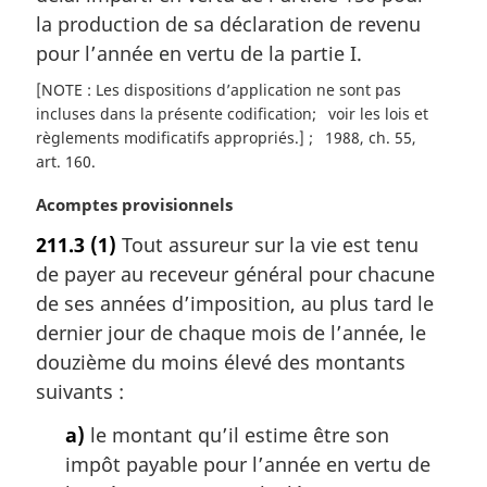
e
la production de sa déclaration de revenu
:
pour l’année en vertu de la partie I.
[NOTE : Les dispositions d’application ne sont pas
incluses dans la présente codification
voir les lois et
règlements modificatifs appropriés.]
1988, ch. 55,
art. 160
N
Acomptes provisionnels
o
211.3
(1)
Tout assureur sur la vie est tenu
t
de payer au receveur général pour chacune
e
m
de ses années d’imposition, au plus tard le
a
dernier jour de chaque mois de l’année, le
r
douzième du moins élevé des montants
g
suivants :
i
n
a)
le montant qu’il estime être son
a
impôt payable pour l’année en vertu de
l