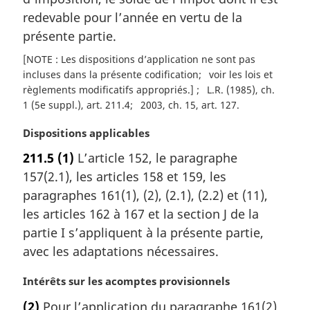
r
redevable pour l’année en vertu de la
g
présente partie.
i
n
[NOTE : Les dispositions d’application ne sont pas
a
incluses dans la présente codification
voir les lois et
l
règlements modificatifs appropriés.]
L.R. (1985), ch.
e
1 (5e suppl.), art. 211.4
2003, ch. 15, art. 127
:
N
Dispositions applicables
o
211.5
(1)
L’article 152, le paragraphe
t
157(2.1), les articles 158 et 159, les
e
m
paragraphes 161(1), (2), (2.1), (2.2) et (11),
a
les articles 162 à 167 et la section J de la
r
partie I s’appliquent à la présente partie,
g
avec les adaptations nécessaires.
i
n
N
Intérêts sur les acomptes provisionnels
a
o
l
(2)
Pour l’application du paragraphe 161(2)