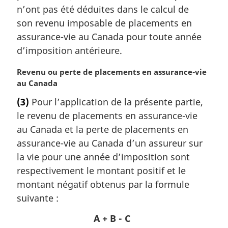
n’ont pas été déduites dans le calcul de
son revenu imposable de placements en
assurance-vie au Canada pour toute année
d’imposition antérieure.
N
Revenu ou perte de placements en assurance-vie
o
au Canada
t
(3)
Pour l’application de la présente partie,
e
le revenu de placements en assurance-vie
m
a
au Canada et la perte de placements en
r
assurance-vie au Canada d’un assureur sur
g
la vie pour une année d’imposition sont
i
respectivement le montant positif et le
n
montant négatif obtenus par la formule
a
l
suivante :
e
A + B - C
: