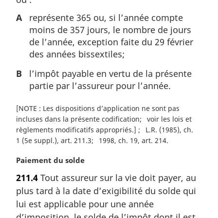
e
:
A
représente 365 ou, si l’année compte
moins de 357 jours, le nombre de jours
de l’année, exception faite du 29 février
des années bissextiles;
B
l’impôt payable en vertu de la présente
partie par l’assureur pour l’année.
[NOTE : Les dispositions d’application ne sont pas
incluses dans la présente codification
voir les lois et
règlements modificatifs appropriés.]
L.R. (1985), ch.
1 (5e suppl.), art. 211.3
1998, ch. 19, art. 214
N
Paiement du solde
o
211.4
Tout assureur sur la vie doit payer, au
t
plus tard à la date d’exigibilité du solde qui
e
m
lui est applicable pour une année
a
d’imposition, le solde de l’impôt dont il est