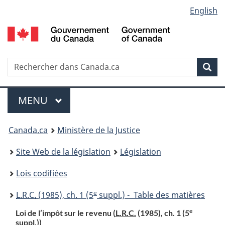
Language
English
Passer
Passer
Passer
au
à
à
selection
contenu
«
la
principal
À
version
propos
HTML
Recherche
R
Rec
de
simplifiée
d
ce
C
Menu
site
MENU
PRINCIPAL
You
Canada.ca
Ministère de la Justice
are
Site Web de la législation
Législation
here:
Lois codifiées
e
L.R.C.
(1985), ch. 1 (5
suppl.) - Table des matières
e
Loi de l’impôt sur le revenu (
L.R.C.
(1985), ch. 1 (5
suppl.))