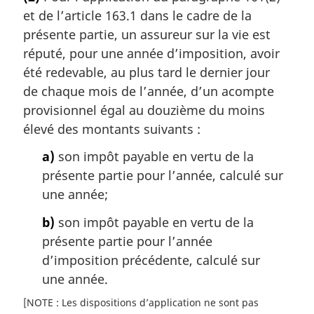
t
e
et de l’article 163.1 dans le cadre de la
e
:
m
présente partie, un assureur sur la vie est
a
réputé, pour une année d’imposition, avoir
r
été redevable, au plus tard le dernier jour
g
de chaque mois de l’année, d’un acompte
i
provisionnel égal au douzième du moins
n
a
élevé des montants suivants :
l
a)
son impôt payable en vertu de la
e
:
présente partie pour l’année, calculé sur
une année;
b)
son impôt payable en vertu de la
présente partie pour l’année
d’imposition précédente, calculé sur
une année.
[NOTE : Les dispositions d’application ne sont pas