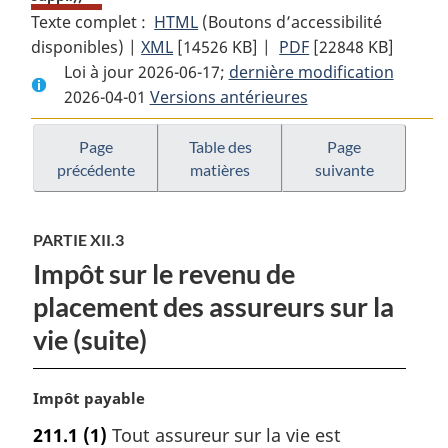
Texte complet :
HTML
Texte
(Boutons d’accessibilité
disponibles) |
XML
Texte
[14526 KB]
complet
|
PDF
Texte
[22848 KB]
Loi à jour 2026-06-17;
complet
:
dernière modification
complet
2026-04-01
Versions antérieures
:
Loi
:
Loi
de
Loi
de
l’impôt
de
Page
Table des
Page
précédente
matières
suivante
l’impôt
sur
l’impôt
sur
le
sur
le
revenu
le
PARTIE XII.3
revenu
revenu
Impôt sur le revenu de
placement des assureurs sur la
vie (suite)
N
Impôt payable
o
211.1
(1)
Tout assureur sur la vie est
t