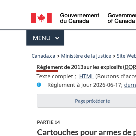
Language
selection
Menu
MENU
PRINCIPAL
You
Canada.ca
Ministère de la Justice
Site Web
are
Règlement de 2013 sur les explosifs (
DOR
Texte complet :
HTML
Texte
(Boutons d’acces
here:
Règlement à jour 2026-06-17;
complet
dern
:
Page précédente
Règlement
de
2013
PARTIE 14
sur
Cartouches pour armes de pe
les