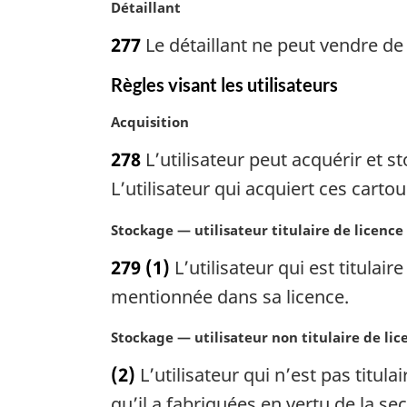
a
a
N
Détaillant
l
r
o
277
Le détaillant ne peut vendre de 
e
g
t
:
i
e
Règles visant les utilisateurs
n
m
a
a
N
Acquisition
l
r
o
e
g
278
L’utilisateur peut acquérir et s
t
:
i
e
L’utilisateur qui acquiert ces cart
n
m
a
a
N
Stockage — utilisateur titulaire de licence
l
r
o
e
279
(1)
L’utilisateur qui est titulai
g
t
:
i
e
mentionnée dans sa licence.
n
m
a
a
N
Stockage — utilisateur non titulaire de lic
l
r
o
(2)
L’utilisateur qui n’est pas titul
e
g
t
:
i
e
qu’il a fabriquées en vertu de la se