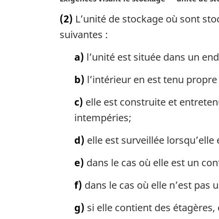
g
o
i
(2)
L’unité de stockage où sont sto
t
n
e
suivantes :
a
m
l
a
a)
l’unité est située dans un en
e
r
:
g
b)
l’intérieur en est tenu propre 
i
n
c)
elle est construite et entret
a
intempéries;
l
e
d)
elle est surveillée lorsqu’elle
:
e)
dans le cas où elle est un con
f)
dans le cas où elle n’est pas u
g)
si elle contient des étagères, 