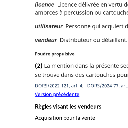
a
Licence délivrée en vertu d
licence
l
amorces à percussion ou cartouches
e
:
Personne qui acquiert de
utilisateur
Distributeur ou détaillant.
vendeur
N
Poudre propulsive
o
(2)
La mention dans la présente se
t
e
se trouve dans des cartouches pour
m
DORS/2022-121, art. 4
DORS/2024-77, art.
a
r
Version précédente
g
Règles visant les vendeurs
i
n
Acquisition pour la vente
a
l