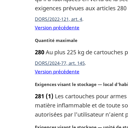
n
m
exigences prévues aux articles 280 
a
a
l
r
DORS/2022-121, art. 4
e
g
Version précédente
:
i
n
N
Quantité maximale
a
o
l
280
Au plus 225 kg de cartouches p
t
e
e
DORS/2024-77, art. 145
:
m
Version précédente
a
r
N
Exigences visant le stockage — local d’hab
g
o
i
281
(1)
Les cartouches pour armes de
t
n
e
matière inflammable et de toute so
a
m
l
autorisées par l’utilisateur n’aient
a
e
r
:
N
Exigences visant le stockage — unité de s