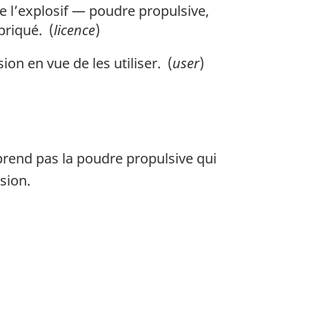
e l’explosif — poudre propulsive,
briqué. (
licence
)
n en vue de les utiliser. (
user
)
rend pas la poudre propulsive qui
sion.