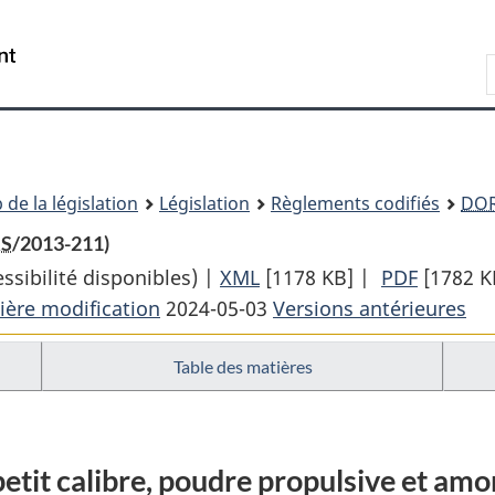
Passer
Passer
Passer
au
à
à
Recherche
contenu
«
la
principal
À
version
propos
HTML
de
simplifiée
ce
 de la législation
Législation
Règlements codifiés
DO
site
S
/2013-211)
sibilité disponibles) |
XML
Texte
[1178 KB]
|
PDF
Texte
[1782 K
ière modification
2024-05-03
complet
Versions antérieures
complet
:
:
Table des matières
Règlement
Règlem
de
de
2013
2013
sur
sur
tit calibre, poudre propulsive et amor
les
les