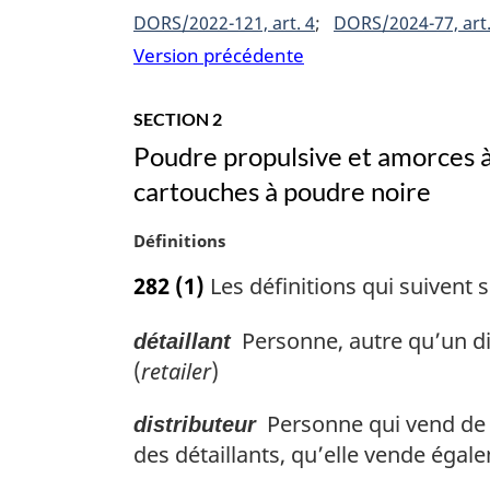
DORS/2022-121, art. 4
DORS/2024-77, art.
Version précédente
SECTION 2
Poudre propulsive et amorces à 
cartouches à poudre noire
N
Définitions
o
282
(1)
Les définitions qui suivent s
t
e
Personne, autre qu’un di
détaillant
m
a
(
retailer
)
r
g
Personne qui vend de l
distributeur
i
des détaillants, qu’elle vende égal
n