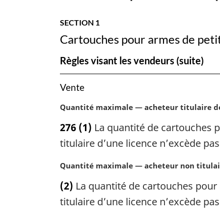
explosifs
SECTION 1
Cartouches pour armes de petit 
Règles visant les vendeurs (suite)
Vente
N
Quantité maximale — acheteur titulaire d
o
276
(1)
La quantité de cartouches p
t
e
titulaire d’une licence n’excède pas 
m
a
N
Quantité maximale — acheteur non titulai
r
o
(2)
La quantité de cartouches pour 
g
t
i
e
titulaire d’une licence n’excède pas
n
m