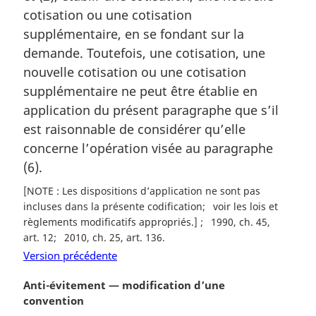
cotisation ou une cotisation
n
a
supplémentaire, en se fondant sur la
l
demande. Toutefois, une cotisation, une
e
nouvelle cotisation ou une cotisation
:
supplémentaire ne peut être établie en
application du présent paragraphe que s’il
est raisonnable de considérer qu’elle
concerne l’opération visée au paragraphe
(6).
[NOTE : Les dispositions d’application ne sont pas
incluses dans la présente codification
voir les lois et
règlements modificatifs appropriés.]
1990, ch. 45,
art. 12
2010, ch. 25, art. 136
Version précédente
N
Anti-évitement — modification d’une
o
convention
t