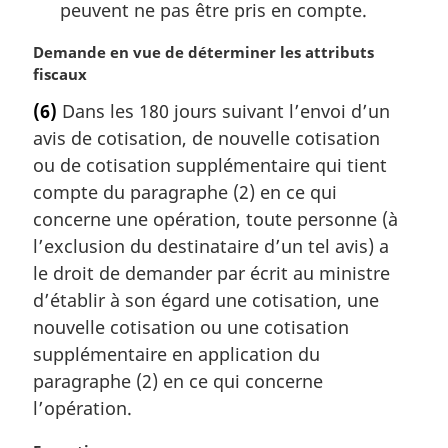
peuvent ne pas être pris en compte.
N
Demande en vue de déterminer les attributs
o
fiscaux
t
(6)
Dans les 180 jours suivant l’envoi d’un
e
avis de cotisation, de nouvelle cotisation
m
a
ou de cotisation supplémentaire qui tient
r
compte du paragraphe (2) en ce qui
g
concerne une opération, toute personne (à
i
l’exclusion du destinataire d’un tel avis) a
n
le droit de demander par écrit au ministre
a
l
d’établir à son égard une cotisation, une
e
nouvelle cotisation ou une cotisation
:
supplémentaire en application du
paragraphe (2) en ce qui concerne
l’opération.