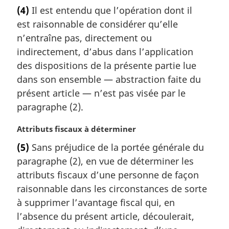
o
(4)
Il est entendu que l’opération dont il
t
est raisonnable de considérer qu’elle
e
m
n’entraîne pas, directement ou
a
indirectement, d’abus dans l’application
r
des dispositions de la présente partie lue
g
dans son ensemble — abstraction faite du
i
présent article — n’est pas visée par le
n
a
paragraphe (2).
l
e
N
Attributs fiscaux à déterminer
:
o
(5)
Sans préjudice de la portée générale du
t
paragraphe (2), en vue de déterminer les
e
m
attributs fiscaux d’une personne de façon
a
raisonnable dans les circonstances de sorte
r
à supprimer l’avantage fiscal qui, en
g
l’absence du présent article, découlerait,
i