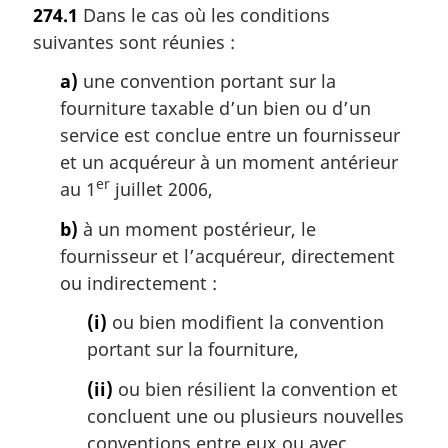
274.1
Dans le cas où les conditions
e
suivantes sont réunies :
m
a
a)
une convention portant sur la
r
fourniture taxable d’un bien ou d’un
g
i
service est conclue entre un fournisseur
n
et un acquéreur à un moment antérieur
a
er
au 1
juillet 2006,
l
e
b)
à un moment postérieur, le
:
fournisseur et l’acquéreur, directement
ou indirectement :
(i)
ou bien modifient la convention
portant sur la fourniture,
(ii)
ou bien résilient la convention et
concluent une ou plusieurs nouvelles
conventions entre eux ou avec