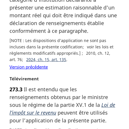
a
présenter une estimation raisonnable d’un
l
montant réel qui doit être indiqué dans une
e
déclaration de renseignements établie
:
conformément à ce paragraphe.
[NOTE : Les dispositions d’application ne sont pas
incluses dans la présente codification
voir les lois et
règlements modificatifs appropriés.]
2010, ch. 12,
art. 76
2024, ch. 15, art. 135
Version précédente
N
Télévirement
o
273.3
Il est entendu que les
t
renseignements obtenus par le ministre
e
m
sous le régime de la partie XV.1 de la
Loi de
a
l’impôt sur le revenu
peuvent être utilisés
r
pour l’application de la présente partie.
g