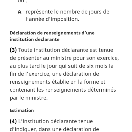
où :
A
représente le nombre de jours de
l’année d’imposition.
N
Déclaration de renseignements d’une
o
institution déclarante
t
(3)
Toute institution déclarante est tenue
e
de présenter au ministre pour son exercice,
m
a
au plus tard le jour qui suit de six mois la
r
fin de l’exercice, une déclaration de
g
renseignements établie en la forme et
i
contenant les renseignements déterminés
n
par le ministre.
a
l
N
Estimation
e
o
:
(4)
L’institution déclarante tenue
t
d’indiquer, dans une déclaration de
e