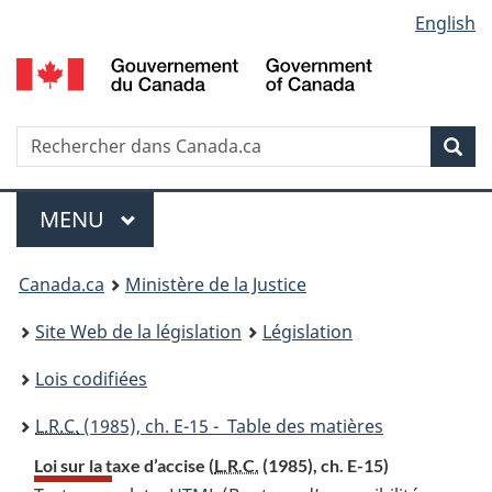
Language
English
Passer
Passer
Passer
au
à
à
selection
contenu
«
la
principal
À
version
propos
HTML
Recherche
R
Rec
de
simplifiée
d
ce
C
Menu
site
MENU
PRINCIPAL
You
Canada.ca
Ministère de la Justice
are
Site Web de la législation
Législation
here:
Lois codifiées
L.R.C.
(1985), ch. E-15 - Table des matières
Loi sur la taxe d’accise (
L.R.C.
(1985), ch. E-15)