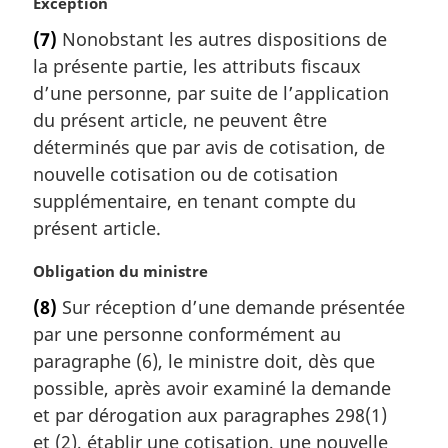
N
Exception
o
(7)
Nonobstant les autres dispositions de
t
la présente partie, les attributs fiscaux
e
m
d’une personne, par suite de l’application
a
du présent article, ne peuvent être
r
déterminés que par avis de cotisation, de
g
nouvelle cotisation ou de cotisation
i
supplémentaire, en tenant compte du
n
a
présent article.
l
e
N
Obligation du ministre
:
o
(8)
Sur réception d’une demande présentée
t
par une personne conformément au
e
m
paragraphe (6), le ministre doit, dès que
a
possible, après avoir examiné la demande
r
et par dérogation aux paragraphes 298(1)
g
et (2), établir une cotisation, une nouvelle
i