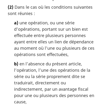
o
(2)
Dans le cas où les conditions suivantes
t
sont réunies :
e
m
a)
une opération, ou une série
a
d’opérations, portant sur un bien est
r
g
effectuée entre plusieurs personnes
i
ayant entre elles un lien de dépendance
n
au moment où l’une ou plusieurs de ces
a
opérations sont effectuées,
l
e
b)
en l’absence du présent article,
:
l’opération, l’une des opérations de la
série ou la série proprement dite se
traduirait, directement ou
indirectement, par un avantage fiscal
pour une ou plusieurs des personnes en
cause,