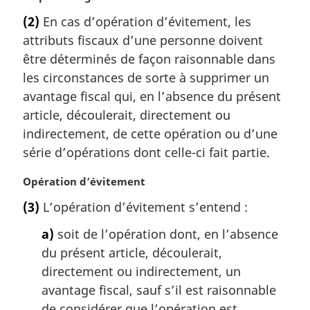
o
(2)
En cas d’opération d’évitement, les
t
attributs fiscaux d’une personne doivent
e
m
être déterminés de façon raisonnable dans
a
les circonstances de sorte à supprimer un
r
avantage fiscal qui, en l’absence du présent
g
article, découlerait, directement ou
i
indirectement, de cette opération ou d’une
n
a
série d’opérations dont celle-ci fait partie.
l
e
N
Opération d’évitement
:
o
(3)
L’opération d’évitement s’entend :
t
e
a)
soit de l’opération dont, en l’absence
m
du présent article, découlerait,
a
directement ou indirectement, un
r
g
avantage fiscal, sauf s’il est raisonnable
i
de considérer que l’opération est