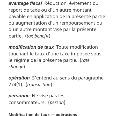
Réduction, évitement ou
avantage fiscal
a
report de taxe ou d’un autre montant
r
g
payable en application de la présente partie
i
ou augmentation d’un remboursement ou
n
d’un autre montant visé par la présente
a
partie. (
tax benefit
)
l
e
Toute modification
modification de taux
:
touchant le taux d’une taxe imposée sous
le régime de la présente partie. (
rate
change
)
S’entend au sens du paragraphe
opération
274(1). (
transaction
)
Ne vise pas les
personne
consommateurs. (
person
)
N
Modification de taux — opérations