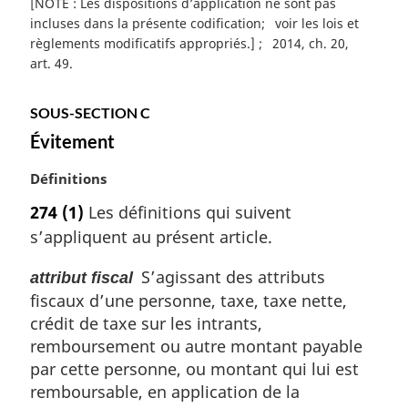
i
[NOTE : Les dispositions d’application ne sont pas
n
incluses dans la présente codification
voir les lois et
a
règlements modificatifs appropriés.]
2014, ch. 20,
l
art. 49
e
:
SOUS-SECTION C
Évitement
N
Définitions
o
274
(1)
Les définitions qui suivent
t
s’appliquent au présent article.
e
m
S’agissant des attributs
attribut fiscal
a
fiscaux d’une personne, taxe, taxe nette,
r
g
crédit de taxe sur les intrants,
i
remboursement ou autre montant payable
n
par cette personne, ou montant qui lui est
a
remboursable, en application de la
l