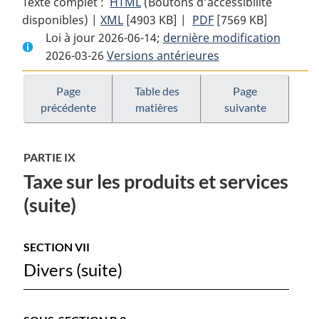
Texte complet :
HTML
Texte
(Boutons d’accessibilité
disponibles) |
XML
Texte
[4903 KB]
complet
|
PDF
Texte
[7569 KB]
Loi à jour 2026-06-14;
complet
:
dernière modification
complet
2026-03-26
Versions antérieures
:
Loi
:
Loi
sur
Loi
sur
la
sur
Page
Table des
Page
précédente
matières
suivante
la
taxe
la
taxe
d’accise
taxe
d’accise
d’accise
PARTIE IX
Taxe sur les produits et services
(suite)
SECTION VII
Divers (suite)