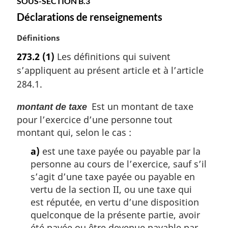
SOUS-SECTION B.3
Déclarations de renseignements
N
Définitions
o
273.2
(1)
Les définitions qui suivent
t
s’appliquent au présent article et à l’article
e
m
284.1.
a
r
Est un montant de taxe
montant de taxe
g
pour l’exercice d’une personne tout
i
montant qui, selon le cas :
n
a
a)
est une taxe payée ou payable par la
l
personne au cours de l’exercice, sauf s’il
e
s’agit d’une taxe payée ou payable en
:
vertu de la section II, ou une taxe qui
est réputée, en vertu d’une disposition
quelconque de la présente partie, avoir
été payée ou être devenue payable par