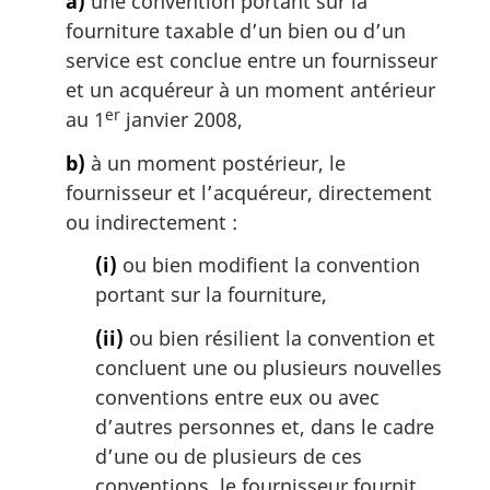
a)
une convention portant sur la
r
fourniture taxable d’un bien ou d’un
g
i
service est conclue entre un fournisseur
n
et un acquéreur à un moment antérieur
a
er
au 1
janvier 2008,
l
e
b)
à un moment postérieur, le
:
fournisseur et l’acquéreur, directement
ou indirectement :
(i)
ou bien modifient la convention
portant sur la fourniture,
(ii)
ou bien résilient la convention et
concluent une ou plusieurs nouvelles
conventions entre eux ou avec
d’autres personnes et, dans le cadre
d’une ou de plusieurs de ces
conventions, le fournisseur fournit,