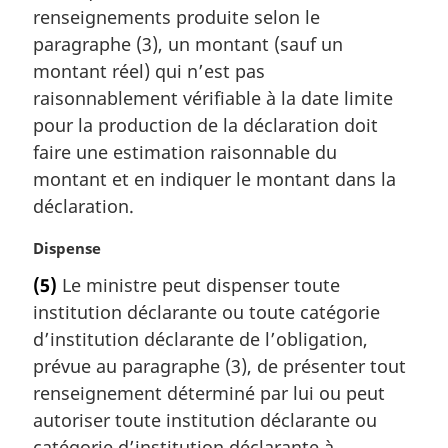
m
renseignements produite selon le
a
paragraphe (3), un montant (sauf un
r
montant réel) qui n’est pas
g
raisonnablement vérifiable à la date limite
i
pour la production de la déclaration doit
n
a
faire une estimation raisonnable du
l
montant et en indiquer le montant dans la
e
déclaration.
:
N
Dispense
o
(5)
Le ministre peut dispenser toute
t
institution déclarante ou toute catégorie
e
m
d’institution déclarante de l’obligation,
a
prévue au paragraphe (3), de présenter tout
r
renseignement déterminé par lui ou peut
g
autoriser toute institution déclarante ou
i
catégorie d’institution déclarante à
n