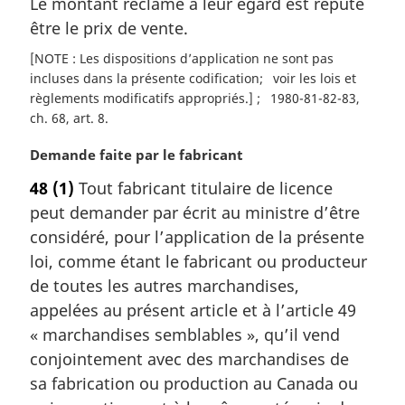
Le montant réclamé à leur égard est réputé
être le prix de vente.
[NOTE : Les dispositions d’application ne sont pas
incluses dans la présente codification
voir les lois et
règlements modificatifs appropriés.]
1980-81-82-83,
ch. 68, art. 8
N
Demande faite par le fabricant
o
48
(1)
Tout fabricant titulaire de licence
t
peut demander par écrit au ministre d’être
e
m
considéré, pour l’application de la présente
a
loi, comme étant le fabricant ou producteur
r
de toutes les autres marchandises,
g
appelées au présent article et à l’article 49
i
« marchandises semblables », qu’il vend
n
a
conjointement avec des marchandises de
l
sa fabrication ou production au Canada ou
e