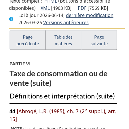
Texte complet :
HTML
Texte
(Boutons d’accessibilité
disponibles) |
XML
Texte
[4903 KB]
complet
|
PDF
Texte
[7569 KB]
Loi à jour 2026-06-14;
complet
:
dernière modification
complet
2026-03-26
Versions antérieures
:
Loi
:
Loi
sur
Loi
sur
la
sur
Page
Table des
Page
précédente
matières
suivante
la
taxe
la
taxe
d’accise
taxe
d’accise
d’accise
PARTIE VI
Taxe de consommation ou de
vente (suite)
Définitions et interprétation (suite)
e
44
[Abrogé, L.R. (1985), ch. 7 (2
suppl.), art.
15]
[NOTE : Les dispositions d’application ne sont pas