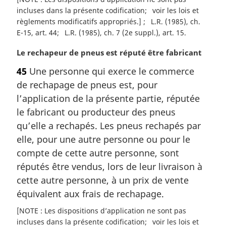
incluses dans la présente codification
voir les lois et
règlements modificatifs appropriés.]
L.R. (1985), ch.
E-15, art. 44
L.R. (1985), ch. 7 (2e suppl.), art. 15
N
Le rechapeur de pneus est réputé être fabricant
o
45
Une personne qui exerce le commerce
t
de rechapage de pneus est, pour
e
m
l’application de la présente partie, réputée
a
le fabricant ou producteur des pneus
r
qu’elle a rechapés. Les pneus rechapés par
g
elle, pour une autre personne ou pour le
i
compte de cette autre personne, sont
n
a
réputés être vendus, lors de leur livraison à
l
cette autre personne, à un prix de vente
e
équivalent aux frais de rechapage.
:
[NOTE : Les dispositions d’application ne sont pas
incluses dans la présente codification
voir les lois et