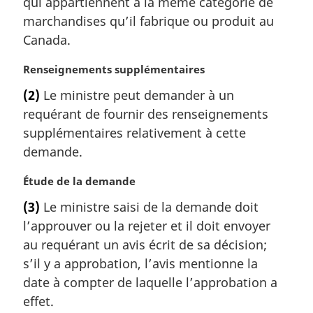
qui appartiennent à la même catégorie de
:
marchandises qu’il fabrique ou produit au
Canada.
N
Renseignements supplémentaires
o
(2)
Le ministre peut demander à un
t
requérant de fournir des renseignements
e
m
supplémentaires relativement à cette
a
demande.
r
g
N
Étude de la demande
i
o
(3)
Le ministre saisi de la demande doit
n
t
a
l’approuver ou la rejeter et il doit envoyer
e
l
m
au requérant un avis écrit de sa décision;
e
a
s’il y a approbation, l’avis mentionne la
:
r
date à compter de laquelle l’approbation a
g
effet.
i