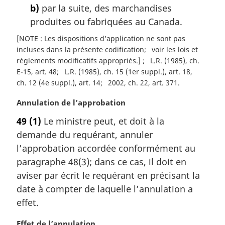
b)
par la suite, des marchandises
produites ou fabriquées au Canada.
[NOTE : Les dispositions d’application ne sont pas
incluses dans la présente codification
voir les lois et
règlements modificatifs appropriés.]
L.R. (1985), ch.
E-15, art. 48
L.R. (1985), ch. 15 (1er suppl.), art. 18,
ch. 12 (4e suppl.), art. 14
2002, ch. 22, art. 371
N
Annulation de l’approbation
o
49
(1)
Le ministre peut, et doit à la
t
demande du requérant, annuler
e
m
l’approbation accordée conformément au
a
paragraphe 48(3); dans ce cas, il doit en
r
aviser par écrit le requérant en précisant la
g
date à compter de laquelle l’annulation a
i
effet.
n
a
N
Effet de l’annulation
l