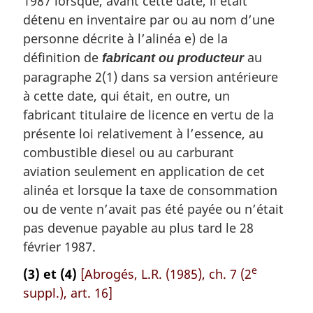
1987 lorsque, avant cette date, il était
g
détenu en inventaire par ou au nom d’une
i
personne décrite à l’alinéa e) de la
n
a
définition de
au
fabricant ou producteur
l
paragraphe 2(1) dans sa version antérieure
e
à cette date, qui était, en outre, un
:
fabricant titulaire de licence en vertu de la
présente loi relativement à l’essence, au
combustible diesel ou au carburant
aviation seulement en application de cet
alinéa et lorsque la taxe de consommation
ou de vente n’avait pas été payée ou n’était
pas devenue payable au plus tard le 28
février 1987.
e
(3) et (4)
[Abrogés, L.R. (1985), ch. 7 (2
suppl.), art. 16]