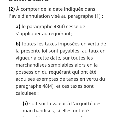
o
e
(2)
À compter de la date indiquée dans
t
:
l’avis d’annulation visé au paragraphe (1) :
e
m
a)
le paragraphe 48(4) cesse de
a
s’appliquer au requérant;
r
g
b)
toutes les taxes imposées en vertu de
i
la présente loi sont payables, au taux en
n
a
vigueur à cette date, sur toutes les
l
marchandises semblables alors en la
e
possession du requérant qui ont été
:
acquises exemptes de taxes en vertu du
paragraphe 48(4), et ces taxes sont
calculées :
(i)
soit sur la valeur à l’acquitté des
marchandises, si elles ont été