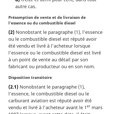
autre cas.
N
Présomption de vente et de livraison de
o
l’essence ou du combustible diesel
t
(2)
Nonobstant le paragraphe (1), l’essence
e
ou le combustible diesel est réputé avoir
m
a
été vendu et livré à l’acheteur lorsque
r
l’essence ou le combustible diesel est livré
g
à un point de vente au détail par son
i
fabricant ou producteur ou en son nom.
n
a
N
Disposition transitoire
l
o
e
(2.1)
Nonobstant le paragraphe (1),
t
:
l’essence, le combustible diesel ou le
e
m
carburant aviation est réputé avoir été
a
er
vendu et livré à l’acheteur avant le 1
mars
r