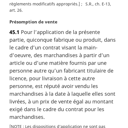
règlements modificatifs appropriés.]
S.R., ch. E-13,
art. 26
N
Présomption de vente
o
45.1
Pour l’application de la présente
t
partie, quiconque fabrique ou produit, dans
e
m
le cadre d’un contrat visant la main-
a
d’oeuvre, des marchandises à partir d’un
r
article ou d’une matière fournis par une
g
personne autre qu’un fabricant titulaire de
i
licence, pour livraison à cette autre
n
a
personne, est réputé avoir vendu les
l
marchandises à la date à laquelle elles sont
e
livrées, à un prix de vente égal au montant
:
exigé dans le cadre du contrat pour les
marchandises.
[NOTE : Les dispositions d’application ne sont pas