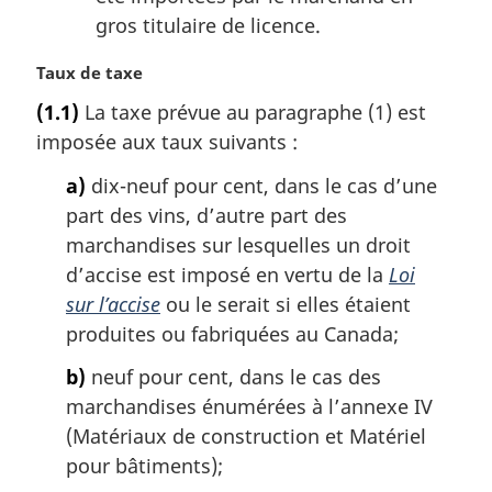
gros titulaire de licence.
N
Taux de taxe
o
(1.1)
La taxe prévue au paragraphe (1) est
t
imposée aux taux suivants :
e
m
a)
dix-neuf pour cent, dans le cas d’une
a
part des vins, d’autre part des
r
g
marchandises sur lesquelles un droit
i
d’accise est imposé en vertu de la
Loi
n
sur l’accise
ou le serait si elles étaient
a
produites ou fabriquées au Canada;
l
e
b)
neuf pour cent, dans le cas des
:
marchandises énumérées à l’annexe IV
(Matériaux de construction et Matériel
pour bâtiments);