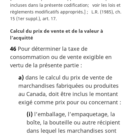
incluses dans la présente codification
voir les lois et
règlements modificatifs appropriés.]
L.R. (1985), ch.
15 (1er suppl.), art. 17
N
Calcul du prix de vente et de la valeur à
o
l’acquitté
t
46
Pour déterminer la taxe de
e
consommation ou de vente exigible en
m
a
vertu de la présente partie :
r
a)
dans le calcul du prix de vente de
g
i
marchandises fabriquées ou produites
n
au Canada, doit être inclus le montant
a
exigé comme prix pour ou concernant :
l
e
(i)
l’emballage, l’empaquetage, la
:
boîte, la bouteille ou autre récipient
dans lequel les marchandises sont