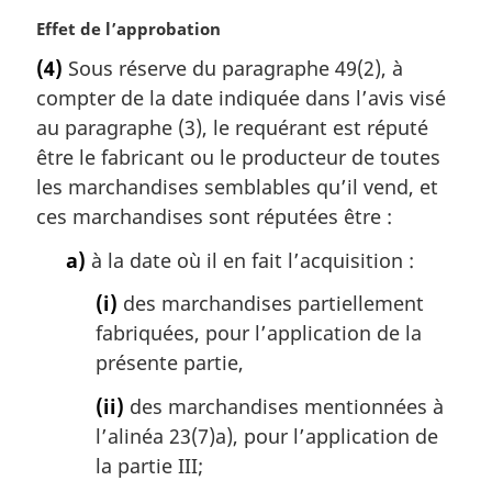
n
N
Effet de l’approbation
a
o
l
(4)
Sous réserve du paragraphe 49(2), à
t
e
compter de la date indiquée dans l’avis visé
e
:
m
au paragraphe (3), le requérant est réputé
a
être le fabricant ou le producteur de toutes
r
les marchandises semblables qu’il vend, et
g
ces marchandises sont réputées être :
i
n
a)
à la date où il en fait l’acquisition :
a
l
(i)
des marchandises partiellement
e
fabriquées, pour l’application de la
:
présente partie,
(ii)
des marchandises mentionnées à
l’alinéa 23(7)a), pour l’application de
la partie III;