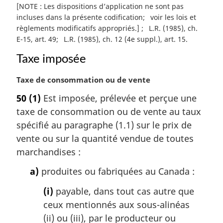
[NOTE : Les dispositions d’application ne sont pas
e
incluses dans la présente codification
voir les lois et
:
règlements modificatifs appropriés.]
L.R. (1985), ch.
E-15, art. 49
L.R. (1985), ch. 12 (4e suppl.), art. 15
Taxe imposée
N
Taxe de consommation ou de vente
o
50
(1)
Est imposée, prélevée et perçue une
t
taxe de consommation ou de vente au taux
e
m
spécifié au paragraphe (1.1) sur le prix de
a
vente ou sur la quantité vendue de toutes
r
marchandises :
g
i
a)
produites ou fabriquées au Canada :
n
a
(i)
payable, dans tout cas autre que
l
ceux mentionnés aux sous-alinéas
e
(ii) ou (iii), par le producteur ou
: