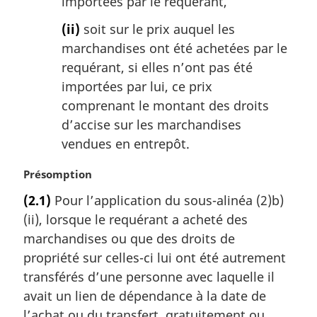
importées par le requérant,
(ii)
soit sur le prix auquel les
marchandises ont été achetées par le
requérant, si elles n’ont pas été
importées par lui, ce prix
comprenant le montant des droits
d’accise sur les marchandises
vendues en entrepôt.
N
Présomption
o
(2.1)
Pour l’application du sous-alinéa (2)b)
t
(ii), lorsque le requérant a acheté des
e
m
marchandises ou que des droits de
a
propriété sur celles-ci lui ont été autrement
r
transférés d’une personne avec laquelle il
g
avait un lien de dépendance à la date de
i
l’achat ou du transfert, gratuitement ou
n