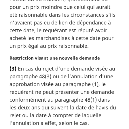
a
pour un prix moindre que celui qui aurait
l
été raisonnable dans les circonstances s’ils
e
n’avaient pas eu de lien de dépendance à
:
cette date, le requérant est réputé avoir
acheté les marchandises à cette date pour
un prix égal au prix raisonnable.
N
Restriction visant une nouvelle demande
o
(3)
En cas du rejet d’une demande visée au
t
paragraphe 48(3) ou de l’annulation d’une
e
m
approbation visée au paragraphe (1), le
a
requérant ne peut présenter une demande
r
conformément au paragraphe 48(1) dans
g
les deux ans qui suivent la date de l’avis du
i
rejet ou la date à compter de laquelle
n
a
l’annulation a effet, selon le cas.
l