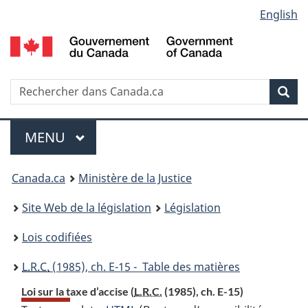
Language
English
Passer
Passer
Passer
au
à
à
selection
contenu
«
la
principal
À
version
propos
HTML
Recherche
R
Rec
de
simplifiée
d
ce
C
Menu
site
MENU
PRINCIPAL
You
Canada.ca
Ministère de la Justice
are
Site Web de la législation
Législation
here:
Lois codifiées
L.R.C.
(1985), ch. E-15 - Table des matières
Loi sur la taxe d’accise (
L.R.C.
(1985), ch. E-15)