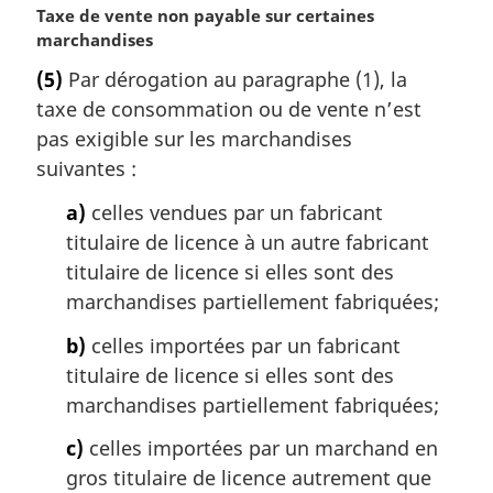
N
Taxe de vente non payable sur certaines
o
marchandises
t
(5)
Par dérogation au paragraphe (1), la
e
taxe de consommation ou de vente n’est
m
a
pas exigible sur les marchandises
r
suivantes :
g
i
a)
celles vendues par un fabricant
n
titulaire de licence à un autre fabricant
a
titulaire de licence si elles sont des
l
marchandises partiellement fabriquées;
e
:
b)
celles importées par un fabricant
titulaire de licence si elles sont des
marchandises partiellement fabriquées;
c)
celles importées par un marchand en
gros titulaire de licence autrement que