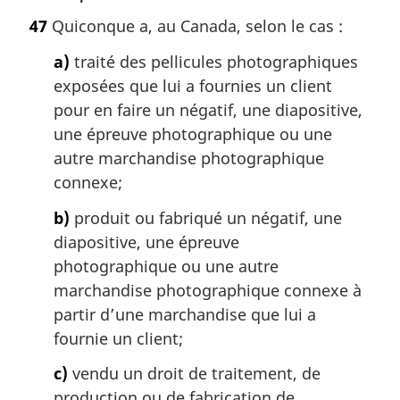
o
47
Quiconque a, au Canada, selon le cas :
t
e
a)
traité des pellicules photographiques
m
exposées que lui a fournies un client
a
pour en faire un négatif, une diapositive,
r
g
une épreuve photographique ou une
i
autre marchandise photographique
n
connexe;
a
l
b)
produit ou fabriqué un négatif, une
e
diapositive, une épreuve
:
photographique ou une autre
marchandise photographique connexe à
partir d’une marchandise que lui a
fournie un client;
c)
vendu un droit de traitement, de
production ou de fabrication de