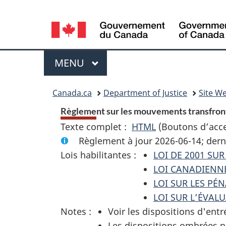
Language
selection
Menu
MENU
PRINCIPAL
You
Canada.ca
Department of Justice
Site We
are
Règlement sur les mouvements transfront
Texte complet :
HTML
Texte
(Boutons d’acces
here:
Règlement à jour 2026-06-14; dern
complet
Lois habilitantes :
LOI DE 2001 S
:
LOI CANADIENNE
Règlement
LOI SUR LES PÉ
sur
LOI SUR L’ÉVAL
les
Notes :
Voir les dispositions d'entr
mouvements
Les dispositions ombrées n
transfrontaliers