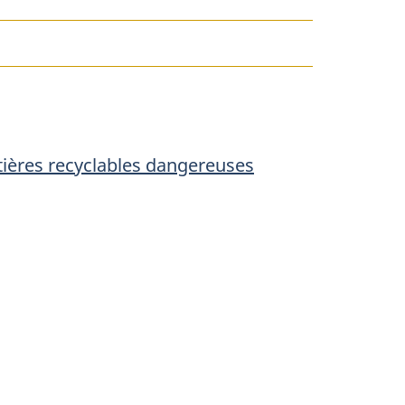
ux
ières recyclables dangereuses
es
ses