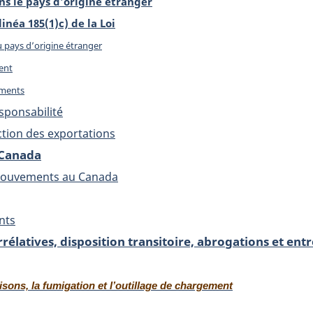
ns le pays d’origine étranger
linéa 185(1)c) de la Loi
 pays d’origine étranger
ent
uments
sponsabilité
ction des exportations
Canada
 mouvements au Canada
nts
rélatives, disposition transitoire, abrogations et ent
sons, la fumigation et l’outillage de chargement