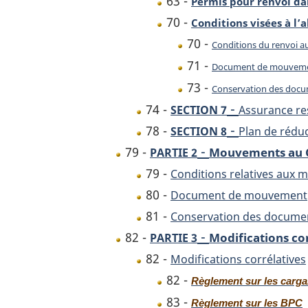
63 -
Permis pour renvoi da
70 -
Conditions visées à l’a
70 -
Conditions du renvoi au
71 -
Document de mouvem
73 -
Conservation des doc
-
74 -
SECTION 7
Assurance re
-
78 -
SECTION 8
Plan de rédu
-
79 -
Mouvements au 
PARTIE 2
79 -
Conditions relatives aux
80 -
Document de mouvement
81 -
Conservation des docume
-
82 -
Modifications cor
PARTIE 3
82 -
Modifications corrélatives
82 -
Règlement sur les cargai
83 -
Règlement sur les BPC