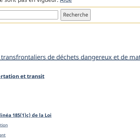
de
de
déchets
déchets
dangereux
dangere
et
et
de
de
matières
matières
ransfrontaliers de déchets dangereux et de mat
recyclables
recyclabl
dangereuses
dangereu
tation et transit
linéa 185(1)c) de la Loi
ation
ent