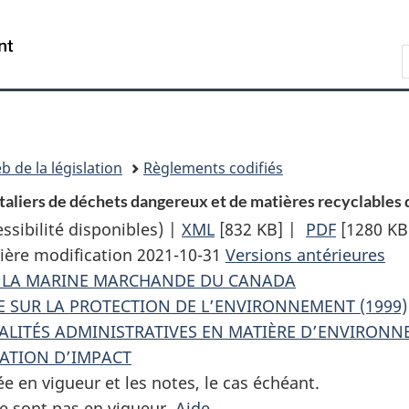
Passer
Passer
Passer
au
à
à
Recherche
contenu
«
la
principal
À
version
propos
HTML
de
simplifiée
ce
b de la législation
Règlements codifiés
site
aliers de déchets dangereux et de matières recyclables 
sibilité disponibles) |
XML
Texte
[832 KB]
|
PDF
Texte
[1280 KB
ière modification 2021-10-31
complet
Versions antérieures
complet
UR LA MARINE MARCHANDE DU CANADA
:
:
 SUR LA PROTECTION DE L’ENVIRONNEMENT (1999)
Règlement
Règleme
NALITÉS ADMINISTRATIVES EN MATIÈRE D’ENVIRON
sur
sur
UATION D’IMPACT
les
les
ée en vigueur et les notes, le cas échéant.
mouvements
mouveme
e sont pas en vigueur.
Aide
transfrontaliers
transfron