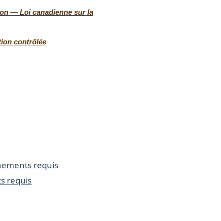
ion — Loi canadienne sur la
tion contrôlée
gnements requis
 requis