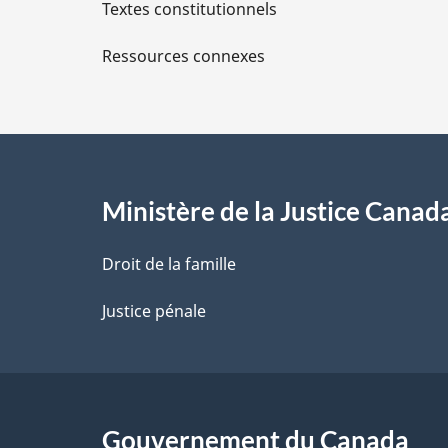
Textes constitutionnels
l
Ressources connexes
s
d
e
l
Ministère de la Justice Canad
a
Droit de la famille
p
Justice pénale
a
g
Gouvernement du Canada