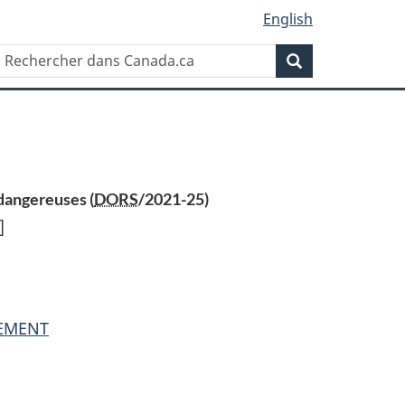
English
Rechercher
Recherche
dans
Canada.ca
dangereuses (
DORS
/2021-25)
]
nt
NEMENT
nts
taliers