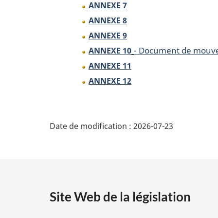
ANNEXE 7
ANNEXE 8
ANNEXE 9
- Document de mouvem
ANNEXE 10
ANNEXE 11
ANNEXE 12
D
Date de modification :
2026-07-23
é
t
a
Site Web de la législation
i