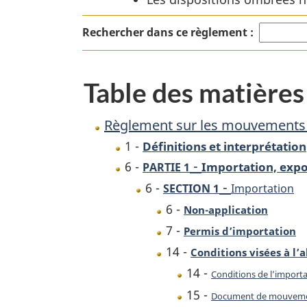
de
Rechercher dans ce règlement :
déchets
dangereux
et
Table des matières
de
matières
Règlement sur les mouvements t
recyclables
1 -
Définitions et interprétation
dangereuses
-
6 -
Importation, expor
PARTIE 1
-
6 -
SECTION 1
Importation
6 -
Non-application
7 -
Permis d’importation
14 -
Conditions visées à l’a
14 -
Conditions de l’import
15 -
Document de mouvem