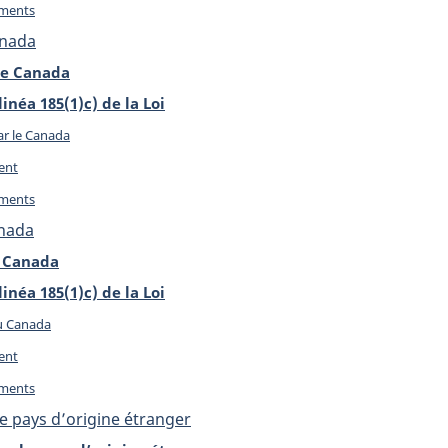
uments
anada
 le Canada
linéa 185(1)c) de la Loi
ar le Canada
ent
uments
anada
u Canada
linéa 185(1)c) de la Loi
au Canada
ent
uments
e pays d’origine étranger