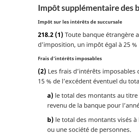
l
Impôt supplémentaire des b
e
:
N
Impôt sur les intérêts de succursale
o
218.2
(1)
Toute banque étrangère au
t
e
d’imposition, un impôt égal à 25 % 
m
a
N
Frais d’intérêts imposables
r
o
(2)
Les frais d’intérêts imposables
g
t
i
e
15 % de l’excédent éventuel du total v
n
m
a
a
a)
le total des montants au titre 
l
r
revenu de la banque pour l’anné
e
g
:
i
b)
le total des montants visés à
n
ou une société de personnes.
a
l