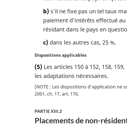
n
b)
s’il ne fixe pas un tel taux 
a
l
paiement d’intérêts effectué au
e
résidant dans le pays en questio
:
c)
dans les autres cas, 25 %.
N
Dispositions applicables
o
(5)
Les articles 150 à 152, 158, 159, 
t
e
les adaptations nécessaires.
m
[NOTE : Les dispositions d’application ne s
a
2001, ch. 17, art. 176
r
g
i
PARTIE XIII.2
n
Placements de non-résiden
a
l