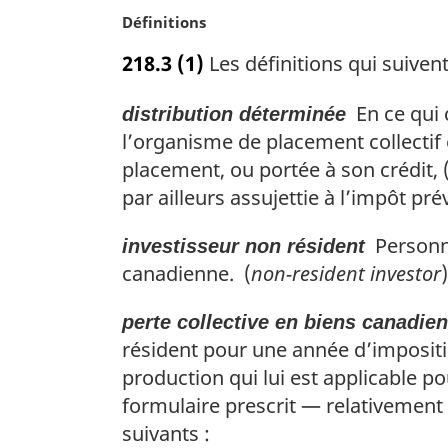
N
Définitions
e
o
:
218.3
(1)
Les définitions qui suivent
t
e
En ce qui 
distribution déterminée
m
a
l’organisme de placement collectif
r
placement, ou portée à son crédit, (
g
par ailleurs assujettie à l’impôt pré
i
n
Personne
investisseur non résident
a
canadienne. (
non-resident investor
)
l
e
:
perte collective en biens canadie
résident pour une année d’impositio
production qui lui est applicable po
formulaire prescrit — relativement
suivants :