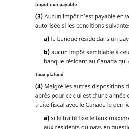
N
Impôt non payable
e
o
:
(3)
Aucun impôt n’est payable en ve
t
e
autorisée si les conditions suivante
m
a
a)
la banque réside dans un pays 
r
g
b)
aucun impôt semblable à celui
i
banque résidant au Canada qui e
n
a
N
Taux plafond
l
o
e
(4)
Malgré les autres dispositions d
t
:
e
après pour ce qui est d’une année 
m
traité fiscal avec le Canada le derni
a
r
a)
si le traité fixe le taux maxi
g
aux résidents du pays en questi
i