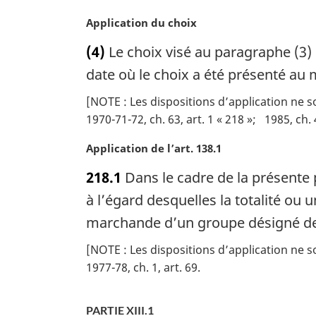
m
a
N
Application du choix
r
o
(4)
Le choix visé au paragraphe (3) 
g
t
i
e
date où le choix a été présenté au m
n
m
[NOTE : Les dispositions d’application ne s
a
a
l
1970-71-72, ch. 63, art. 1 « 218 »
1985, ch. 
r
e
g
N
Application de l’art. 138.1
:
i
o
n
218.1
Dans le cadre de la présente p
t
a
e
à l’égard desquelles la totalité ou 
l
m
e
marchande d’un groupe désigné de
a
:
r
[NOTE : Les dispositions d’application ne s
g
1977-78, ch. 1, art. 69
i
n
a
PARTIE XIII.1