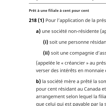
revenu
N
Prêt à une filiale à cent pour cent
o
218
(1)
Pour l’application de la prés
t
e
a)
une société non-résidente (app
m
a
(i)
soit une personne résidan
r
g
(ii)
soit une compagnie d’ass
i
n
(appelée le « créancier » au pré
a
verser des intérêts en monnaie
l
e
b)
la société mère a prêté la som
:
pour cent résidant au Canada et 
arrangement selon lequel la fili
que celui qui est payable par la