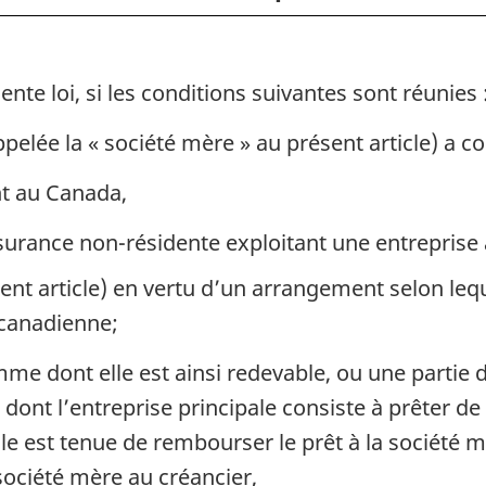
revenu
revenu
ente loi, si les conditions suivantes sont réunies 
elée la « société mère » au présent article) a co
t au Canada,
urance non-résidente exploitant une entreprise
sent article) en vertu d’un arrangement selon leq
 canadienne;
me dont elle est ainsi redevable, ou une partie d
dont l’entreprise principale consiste à prêter de
ale est tenue de rembourser le prêt à la société
 société mère au créancier,