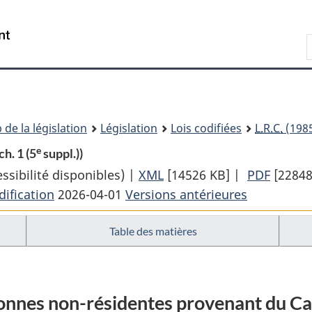
Passer
Passer
Passer
au
à
à
Recherche
contenu
«
la
principal
À
version
propos
HTML
de
simplifiée
ce
 de la législation
Législation
Lois codifiées
L.R.C.
(1985
site
e
ch. 1 (5
suppl.))
sibilité disponibles) |
XML
Texte
[14526 KB]
|
PDF
Texte
[22848
ification
2026-04-01
Versions antérieures
complet
comple
:
:
Table des matières
Loi
Loi
de
de
l’impôt
l’impô
sur
sur
sonnes non-résidentes provenant du Ca
le
le