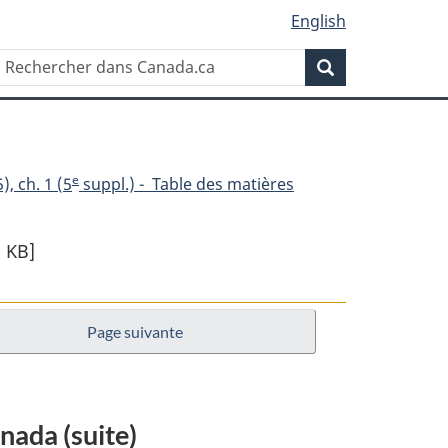
English
Rechercher
Recherche
dans
Canada.ca
e
), ch. 1 (5
suppl.) - Table des matières
 KB]
t
Page suivante
t
nada (suite)