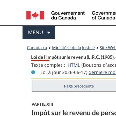
Language
selection
Menu
MENU
PRINCIPAL
You
Canada.ca
Ministère de la Justice
Site Web
are
Loi de l’impôt sur le revenu (
L.R.C.
(1985), 
Texte complet :
HTML
Texte
(Boutons d’acces
here:
Loi à jour 2026-06-17;
complet
dernière mod
:
Page précédente
Loi
de
l’impôt
PARTIE XIII
sur
Impôt sur le revenu de per
le