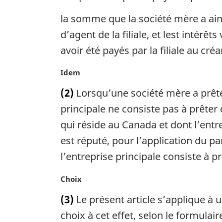
la somme que la société mère a ainsi
d’agent de la filiale, et lest intérêt
avoir été payés par la filiale au créa
N
Idem
o
(2)
Lorsqu’une société mère a prêté 
t
e
principale ne consiste pas à prêter d
m
qui réside au Canada et dont l’entre
a
est réputé, pour l’application du pa
r
g
l’entreprise principale consiste à pr
i
n
N
Choix
a
o
(3)
Le présent article s’applique à u
l
t
e
e
choix à cet effet, selon le formulair
: