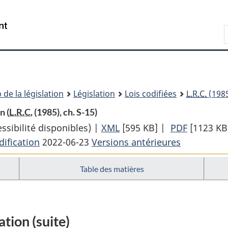
Passer
Passer
Passer
au
à
à
Recherche
contenu
«
la
principal
À
version
propos
HTML
de
simplifiée
ce
 de la législation
Législation
Lois codifiées
L.R.C.
(1985
site
n (
L.R.C.
(1985), ch. S-15)
sibilité disponibles) |
XML
Texte
[595 KB]
|
PDF
Texte
[1123 KB
ification
2022-06-23
Versions antérieures
complet
complet
:
:
Table des matières
Loi
Loi
sur
sur
les
les
mesures
mesures
tion (suite)
spéciales
spéciales