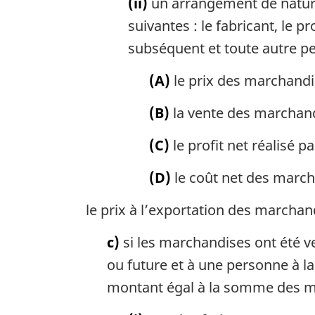
(ii)
un arrangement de nature
:
suivantes : le fabricant, le 
subséquent et toute autre per
(A)
le prix des marchandi
(B)
la vente des marchand
(C)
le profit net réalisé p
(D)
le coût net des march
le prix à l’exportation des marchand
c)
si les marchandises ont été v
ou future et à une personne à la
montant égal à la somme des mo