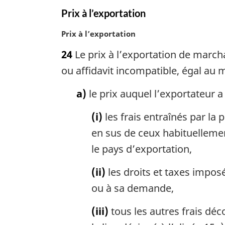
g
Prix à l’exportation
i
n
N
Prix à l’exportation
a
o
l
24
Le prix à l’exportation de march
t
e
e
ou affidavit incompatible, égal au
:
m
a
a)
le prix auquel l’exportateur 
r
g
(i)
les frais entraînés par la
i
en sus de ceux habituelleme
n
le pays d’exportation,
a
l
(ii)
les droits et taxes impos
e
:
ou à sa demande,
(iii)
tous les autres frais dé