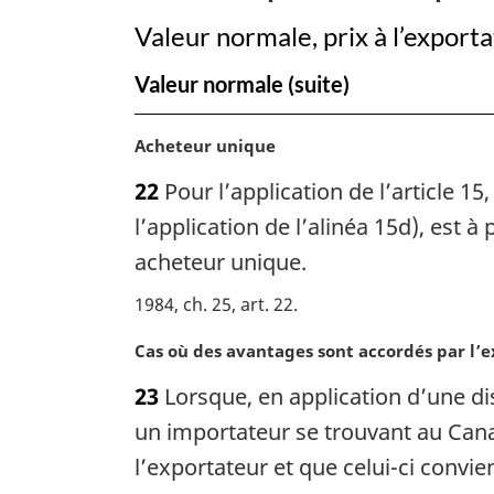
d’importation
Valeur normale, prix à l’export
Valeur normale (suite)
N
Acheteur unique
o
22
Pour l’application de l’article 15
t
e
l’application de l’alinéa 15d), est
m
acheteur unique.
a
r
1984, ch. 25, art. 22
g
i
N
Cas où des avantages sont accordés par l’
n
o
23
Lorsque, en application d’une di
a
t
l
e
un importateur se trouvant au Cana
e
m
l’exportateur et que celui-ci convi
:
a