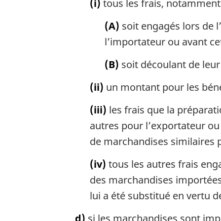
(i)
tous les frais, notamment 
(A)
soit engagés lors de l
l’importateur ou avant ce
(B)
soit découlant de leur
(ii)
un montant pour les bénéf
(iii)
les frais que la préparat
autres pour l’exportateur ou
de marchandises similaires 
(iv)
tous les autres frais eng
des marchandises importées ou
lui a été substitué en vertu de
d)
si les marchandises sont imp