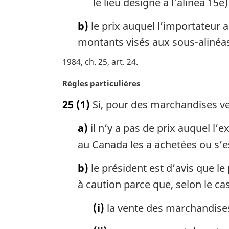
le lieu désigné à l’alinéa 15e)
b)
le prix auquel l’importateur 
montants visés aux sous-alinéas a)
1984, ch. 25, art. 24
N
Règles particulières
o
25
(1)
Si, pour des marchandises ve
t
e
a)
il n’y a pas de prix auquel l
m
a
au Canada les a achetées ou s’e
r
g
b)
le président est d’avis que le 
i
à caution parce que, selon le cas
n
a
(i)
la vente des marchandises
l
e