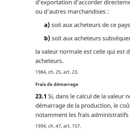
d’exportation d’accorder directem
r
g
ou d’autres marchandises :
i
n
a)
soit aux acheteurs de ce pay
a
l
b)
soit aux acheteurs subséquen
e
:
la valeur normale est celle qui est
acheteurs.
1984, ch. 25, art. 23
N
Frais de démarrage
o
23.1
Si, dans le calcul de la valeu
t
e
démarrage de la production, le coût
m
notamment les frais administratifs 
a
r
1994, ch. 47, art. 157