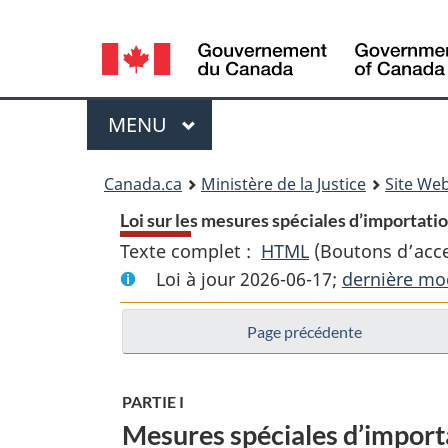
Language
selection
Menu
MENU
PRINCIPAL
You
Canada.ca
Ministère de la Justice
Site Web
are
Loi sur les mesures spéciales d’importatio
Texte complet :
HTML
Texte
(Boutons d’acces
here:
Loi à jour 2026-06-17;
complet
dernière mod
:
Page précédente
Loi
sur
les
PARTIE I
mesures
Mesures spéciales d’importa
spéciales