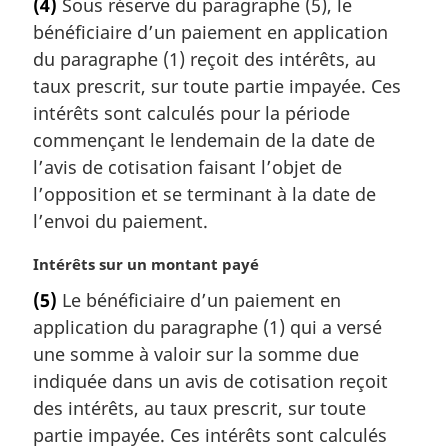
(4)
Sous réserve du paragraphe (5), le
t
e
bénéficiaire d’un paiement en application
e
:
m
du paragraphe (1) reçoit des intérêts, au
a
taux prescrit, sur toute partie impayée. Ces
r
intérêts sont calculés pour la période
g
commençant le lendemain de la date de
i
l’avis de cotisation faisant l’objet de
n
a
l’opposition et se terminant à la date de
l
l’envoi du paiement.
e
:
N
Intérêts sur un montant payé
o
(5)
Le bénéficiaire d’un paiement en
t
application du paragraphe (1) qui a versé
e
m
une somme à valoir sur la somme due
a
indiquée dans un avis de cotisation reçoit
r
des intérêts, au taux prescrit, sur toute
g
partie impayée. Ces intérêts sont calculés
i