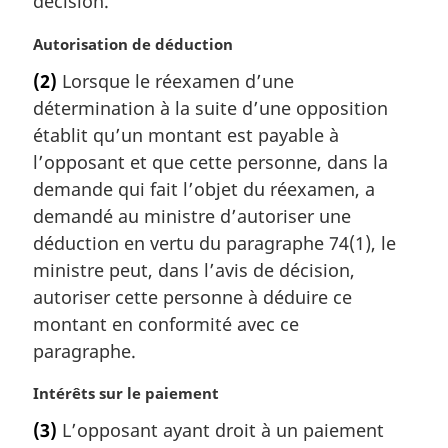
décision.
n
a
N
Autorisation de déduction
l
o
e
(2)
Lorsque le réexamen d’une
t
:
détermination à la suite d’une opposition
e
m
établit qu’un montant est payable à
a
l’opposant et que cette personne, dans la
r
demande qui fait l’objet du réexamen, a
g
demandé au ministre d’autoriser une
i
déduction en vertu du paragraphe 74(1), le
n
a
ministre peut, dans l’avis de décision,
l
autoriser cette personne à déduire ce
e
montant en conformité avec ce
:
paragraphe.
N
Intérêts sur le paiement
o
(3)
L’opposant ayant droit à un paiement
t