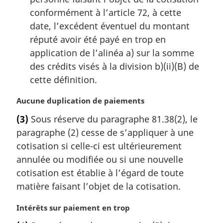
conformément à l’article 72, à cette
date, l’excédent éventuel du montant
réputé avoir été payé en trop en
application de l’alinéa a) sur la somme
des crédits visés à la division b)(ii)(B) de
cette définition.
N
Aucune duplication de paiements
o
(3)
Sous réserve du paragraphe 81.38(2), le
t
paragraphe (2) cesse de s’appliquer à une
e
m
cotisation si celle-ci est ultérieurement
a
annulée ou modifiée ou si une nouvelle
r
cotisation est établie à l’égard de toute
g
matière faisant l’objet de la cotisation.
i
n
N
Intérêts sur paiement en trop
a
o
l