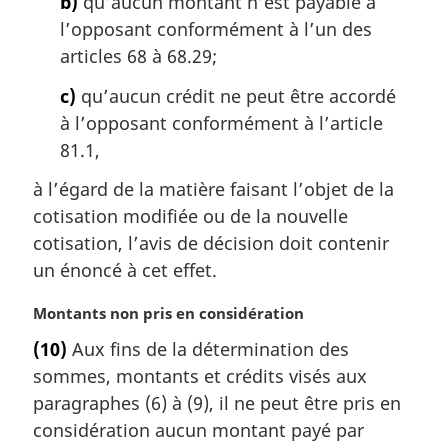
b)
qu’aucun montant n’est payable à
:
l’opposant conformément à l’un des
articles 68 à 68.29;
c)
qu’aucun crédit ne peut être accordé
à l’opposant conformément à l’article
81.1,
à l’égard de la matière faisant l’objet de la
cotisation modifiée ou de la nouvelle
cotisation, l’avis de décision doit contenir
un énoncé à cet effet.
N
Montants non pris en considération
o
(10)
Aux fins de la détermination des
t
sommes, montants et crédits visés aux
e
m
paragraphes (6) à (9), il ne peut être pris en
a
considération aucun montant payé par
r