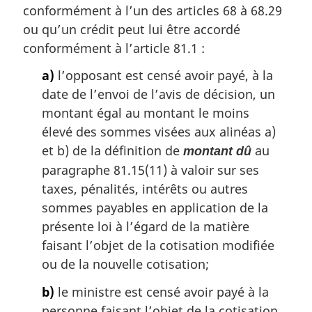
r
conformément à l’un des articles 68 à 68.29
g
ou qu’un crédit peut lui être accordé
i
conformément à l’article 81.1 :
n
a
a)
l’opposant est censé avoir payé, à la
l
date de l’envoi de l’avis de décision, un
e
:
montant égal au montant le moins
élevé des sommes visées aux alinéas a)
et b) de la définition de
au
montant dû
paragraphe 81.15(11) à valoir sur ses
taxes, pénalités, intérêts ou autres
sommes payables en application de la
présente loi à l’égard de la matière
faisant l’objet de la cotisation modifiée
ou de la nouvelle cotisation;
b)
le ministre est censé avoir payé à la
personne faisant l’objet de la cotisation