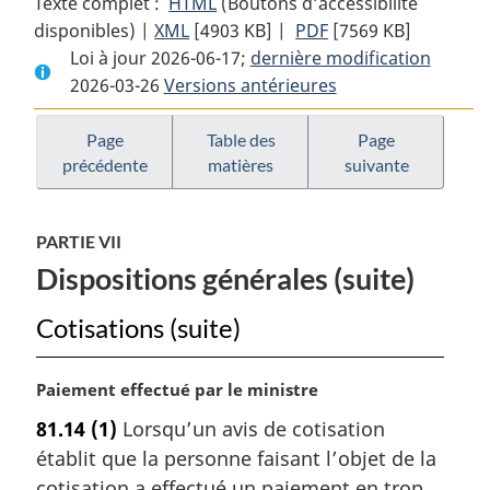
Texte complet :
HTML
Texte
(Boutons d’accessibilité
disponibles) |
XML
Texte
[4903 KB]
complet
|
PDF
Texte
[7569 KB]
Loi à jour 2026-06-17;
complet
:
dernière modification
complet
2026-03-26
Versions antérieures
:
Loi
:
Loi
sur
Loi
sur
la
sur
Page
Table des
Page
précédente
matières
suivante
la
taxe
la
taxe
d’accise
taxe
d’accise
d’accise
PARTIE VII
Dispositions générales (suite)
Cotisations (suite)
N
Paiement effectué par le ministre
o
81.14
(1)
Lorsqu’un avis de cotisation
t
établit que la personne faisant l’objet de la
e
m
cotisation a effectué un paiement en trop,