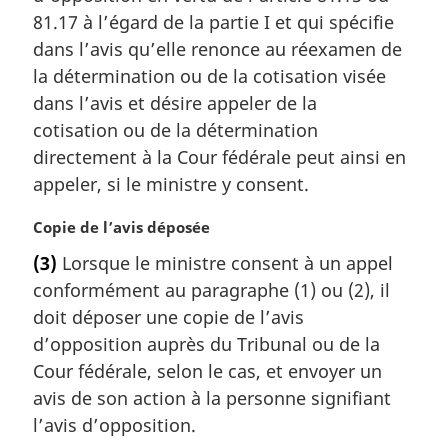
a
81.17 à l’égard de la partie I et qui spécifie
r
dans l’avis qu’elle renonce au réexamen de
g
la détermination ou de la cotisation visée
i
dans l’avis et désire appeler de la
n
cotisation ou de la détermination
a
l
directement à la Cour fédérale peut ainsi en
e
appeler, si le ministre y consent.
:
N
Copie de l’avis déposée
o
(3)
Lorsque le ministre consent à un appel
t
conformément au paragraphe (1) ou (2), il
e
m
doit déposer une copie de l’avis
a
d’opposition auprès du Tribunal ou de la
r
Cour fédérale, selon le cas, et envoyer un
g
avis de son action à la personne signifiant
i
l’avis d’opposition.
n
a