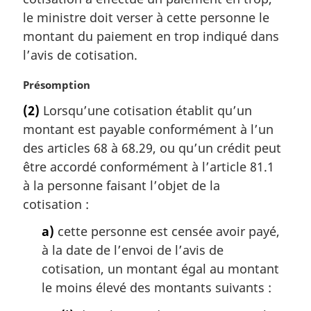
a
le ministre doit verser à cette personne le
r
montant du paiement en trop indiqué dans
g
l’avis de cotisation.
i
n
N
Présomption
a
o
l
(2)
Lorsqu’une cotisation établit qu’un
t
e
montant est payable conformément à l’un
e
:
m
des articles 68 à 68.29, ou qu’un crédit peut
a
être accordé conformément à l’article 81.1
r
à la personne faisant l’objet de la
g
cotisation :
i
n
a)
cette personne est censée avoir payé,
a
à la date de l’envoi de l’avis de
l
cotisation, un montant égal au montant
e
:
le moins élevé des montants suivants :