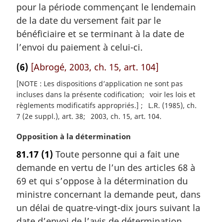
pour la période commençant le lendemain
n
a
de la date du versement fait par le
l
bénéficiaire et se terminant à la date de
e
l’envoi du paiement à celui-ci.
:
(6)
[Abrogé, 2003, ch. 15, art. 104]
[NOTE : Les dispositions d’application ne sont pas
incluses dans la présente codification
voir les lois et
règlements modificatifs appropriés.]
L.R. (1985), ch.
7 (2e suppl.), art. 38
2003, ch. 15, art. 104
N
Opposition à la détermination
o
81.17
(1)
Toute personne qui a fait une
t
demande en vertu de l’un des articles 68 à
e
m
69 et qui s’oppose à la détermination du
a
ministre concernant la demande peut, dans
r
un délai de quatre-vingt-dix jours suivant la
g
date d’envoi de l’avis de détermination,