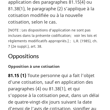
application des paragraphes 81.15(4) ou
e
81.38(1), le paragraphe (2) s’applique à la
:
cotisation modifiée ou à la nouvelle
cotisation, selon le cas.
[NOTE : Les dispositions d’application ne sont pas
incluses dans la présente codification
voir les lois et
règlements modificatifs appropriés.]
L.R. (1985), ch.
7 (2e suppl.), art. 38
Oppositions
N
Opposition à une cotisation
o
81.15
(1)
Toute personne qui a fait l’objet
t
d’une cotisation, sauf en application des
e
m
paragraphes (4) ou 81.38(1), et qui
a
s’oppose à la cotisation peut, dans un délai
r
de quatre-vingt-dix jours suivant la date
g
d’envoi de l’avis de cotisation, signifier au
i