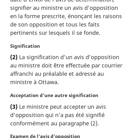
i
signifier au ministre un avis d’opposition
n
a
en la forme prescrite, énonçant les raisons
l
de son opposition et tous les faits
e
pertinents sur lesquels il se fonde.
:
N
Signification
o
(2)
La signification d’un avis d’opposition
t
au ministre doit être effectuée par courrier
e
m
affranchi au préalable et adressé au
a
ministre à Ottawa.
r
g
N
Acceptation d’une autre signification
i
o
(3)
Le ministre peut accepter un avis
n
t
a
d’opposition qui n’a pas été signifié
e
l
m
conformément au paragraphe (2).
e
a
:
r
N
Examen de l’avis d’opposition