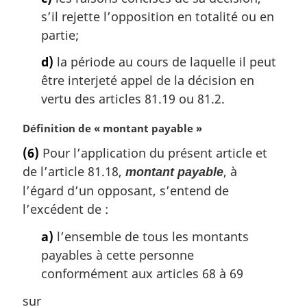
:
s’il rejette l’opposition en totalité ou en
partie;
d)
la période au cours de laquelle il peut
être interjeté appel de la décision en
vertu des articles 81.19 ou 81.2.
N
Définition de « montant payable »
o
(6)
Pour l’application du présent article et
t
de l’article 81.18,
, à
montant payable
e
m
l’égard d’un opposant, s’entend de
a
l’excédent de :
r
g
a)
l’ensemble de tous les montants
i
payables à cette personne
n
conformément aux articles 68 à 69
a
l
sur