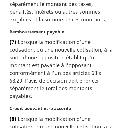
a
séparément le montant des taxes,
l
pénalités, intérêts ou autres sommes
e
exigibles et la somme de ces montants.
:
N
Remboursement payable
o
(7)
Lorsque la modification d’une
t
cotisation, ou une nouvelle cotisation, à la
e
m
suite d’une opposition établit qu’un
a
montant est payable à l’opposant
r
conformément à l’un des articles 68 à
g
68.29, l’avis de décision doit énoncer
i
séparément le total des montants
n
a
payables.
l
e
N
Crédit pouvant être accordé
:
o
(8)
Lorsque la modification d’une
t
cotisation, ou une nouvelle cotisation, à la
e