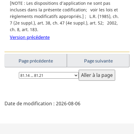
[NOTE : Les dispositions d’application ne sont pas
l
incluses dans la présente codification
voir les lois et
e
règlements modificatifs appropriés.]
L.R. (1985), ch.
:
7 (2e suppl.), art. 38, ch. 47 (4e suppl.), art. 52
2002,
ch. 8, art. 183
Version précédente
Page précédente
Page suivante
Choisissez
la
page
D
Date de modification :
2026-08-06
é
t