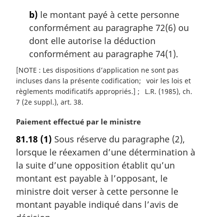
e
:
b)
le montant payé à cette personne
conformément au paragraphe 72(6) ou
dont elle autorise la déduction
conformément au paragraphe 74(1).
[NOTE : Les dispositions d’application ne sont pas
incluses dans la présente codification
voir les lois et
règlements modificatifs appropriés.]
L.R. (1985), ch.
7 (2e suppl.), art. 38
N
Paiement effectué par le ministre
o
81.18
(1)
Sous réserve du paragraphe (2),
t
lorsque le réexamen d’une détermination à
e
m
la suite d’une opposition établit qu’un
a
montant est payable à l’opposant, le
r
ministre doit verser à cette personne le
g
montant payable indiqué dans l’avis de
i