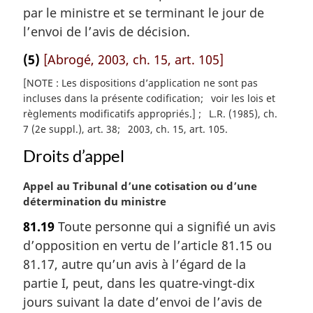
a
par le ministre et se terminant le jour de
l
l’envoi de l’avis de décision.
e
:
(5)
[Abrogé, 2003, ch. 15, art. 105]
[NOTE : Les dispositions d’application ne sont pas
incluses dans la présente codification
voir les lois et
règlements modificatifs appropriés.]
L.R. (1985), ch.
7 (2e suppl.), art. 38
2003, ch. 15, art. 105
Droits d’appel
N
Appel au Tribunal d’une cotisation ou d’une
o
détermination du ministre
t
81.19
Toute personne qui a signifié un avis
e
d’opposition en vertu de l’article 81.15 ou
m
a
81.17, autre qu’un avis à l’égard de la
r
partie I, peut, dans les quatre-vingt-dix
g
jours suivant la date d’envoi de l’avis de
i