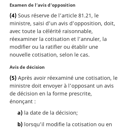
g
N
Examen de l’avis d’opposition
i
o
(4)
Sous réserve de l’article 81.21, le
n
t
a
ministre, saisi d’un avis d’opposition, doit,
e
l
m
avec toute la célérité raisonnable,
e
a
réexaminer la cotisation et l’annuler, la
:
r
modifier ou la ratifier ou établir une
g
nouvelle cotisation, selon le cas.
i
n
N
Avis de décision
a
o
l
(5)
Après avoir réexaminé une cotisation, le
t
e
ministre doit envoyer à l’opposant un avis
e
:
m
de décision en la forme prescrite,
a
énonçant :
r
g
a)
la date de la décision;
i
b)
lorsqu’il modifie la cotisation ou en
n