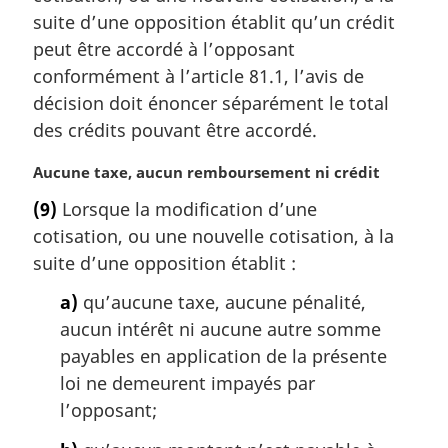
m
suite d’une opposition établit qu’un crédit
a
peut être accordé à l’opposant
r
conformément à l’article 81.1, l’avis de
g
décision doit énoncer séparément le total
i
des crédits pouvant être accordé.
n
a
N
Aucune taxe, aucun remboursement ni crédit
l
o
e
(9)
Lorsque la modification d’une
t
:
cotisation, ou une nouvelle cotisation, à la
e
m
suite d’une opposition établit :
a
a)
qu’aucune taxe, aucune pénalité,
r
g
aucun intérêt ni aucune autre somme
i
payables en application de la présente
n
loi ne demeurent impayés par
a
l’opposant;
l
e