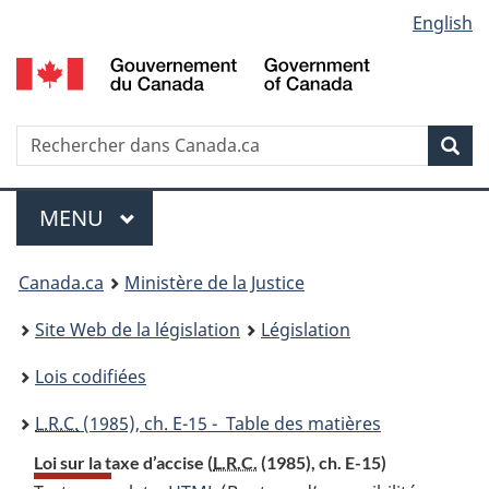
Language
English
Passer
Passer
Passer
au
à
à
selection
contenu
«
la
principal
À
version
propos
HTML
Recherche
R
Rec
de
simplifiée
d
ce
C
Menu
site
MENU
PRINCIPAL
You
Canada.ca
Ministère de la Justice
are
Site Web de la législation
Législation
here:
Lois codifiées
L.R.C.
(1985), ch. E-15 - Table des matières
Loi sur la taxe d’accise (
L.R.C.
(1985), ch. E-15)