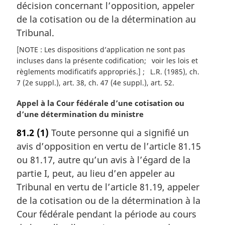
décision concernant l’opposition, appeler
n
de la cotisation ou de la détermination au
a
l
Tribunal.
e
[NOTE : Les dispositions d’application ne sont pas
:
incluses dans la présente codification
voir les lois et
règlements modificatifs appropriés.]
L.R. (1985), ch.
7 (2e suppl.), art. 38, ch. 47 (4e suppl.), art. 52
N
Appel à la Cour fédérale d’une cotisation ou
o
d’une détermination du ministre
t
81.2
(1)
Toute personne qui a signifié un
e
avis d’opposition en vertu de l’article 81.15
m
a
ou 81.17, autre qu’un avis à l’égard de la
r
partie I, peut, au lieu d’en appeler au
g
Tribunal en vertu de l’article 81.19, appeler
i
de la cotisation ou de la détermination à la
n
Cour fédérale pendant la période au cours
a
l