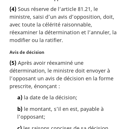
g
o
(4)
Sous réserve de l’article 81.21, le
i
t
ministre, saisi d’un avis d’opposition, doit,
n
e
a
m
avec toute la célérité raisonnable,
l
a
réexaminer la détermination et l’annuler, la
e
r
modifier ou la ratifier.
:
g
i
N
Avis de décision
n
o
a
(5)
Après avoir réexaminé une
t
l
détermination, le ministre doit envoyer à
e
e
m
l’opposant un avis de décision en la forme
:
a
prescrite, énonçant :
r
g
a)
la date de la décision;
i
b)
le montant, s’il en est, payable à
n
a
l’opposant;
l
c)
les raisons concises de sa décision,
e