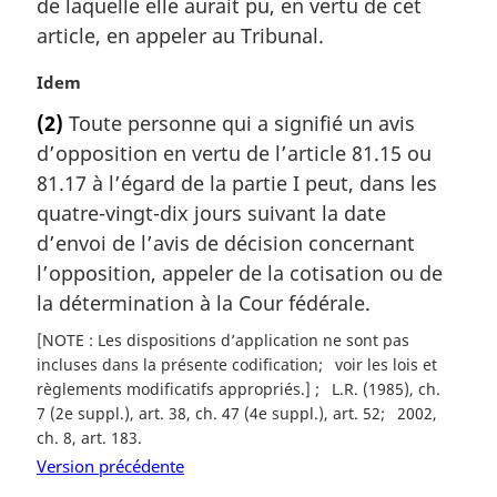
de laquelle elle aurait pu, en vertu de cet
e
article, en appeler au Tribunal.
:
N
Idem
o
(2)
Toute personne qui a signifié un avis
t
d’opposition en vertu de l’article 81.15 ou
e
m
81.17 à l’égard de la partie I peut, dans les
a
quatre-vingt-dix jours suivant la date
r
d’envoi de l’avis de décision concernant
g
l’opposition, appeler de la cotisation ou de
i
la détermination à la Cour fédérale.
n
a
[NOTE : Les dispositions d’application ne sont pas
l
incluses dans la présente codification
voir les lois et
e
règlements modificatifs appropriés.]
L.R. (1985), ch.
:
7 (2e suppl.), art. 38, ch. 47 (4e suppl.), art. 52
2002,
ch. 8, art. 183
Version précédente