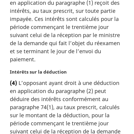
en application du paragraphe (1) reçoit des
e
m
intérêts, au taux prescrit, sur toute partie
a
impayée. Ces intérêts sont calculés pour la
r
période commençant le trentième jour
g
suivant celui de la réception par le ministre
i
de la demande qui fait l’objet du réexamen
n
a
et se terminant le jour de l’envoi du
l
paiement.
e
:
N
Intérêts sur la déduction
o
(4)
L’opposant ayant droit à une déduction
t
en application du paragraphe (2) peut
e
m
déduire des intérêts conformément au
a
paragraphe 74(1), au taux prescrit, calculés
r
sur le montant de la déduction, pour la
g
période commençant le trentième jour
i
suivant celui de la réception de la demande
n