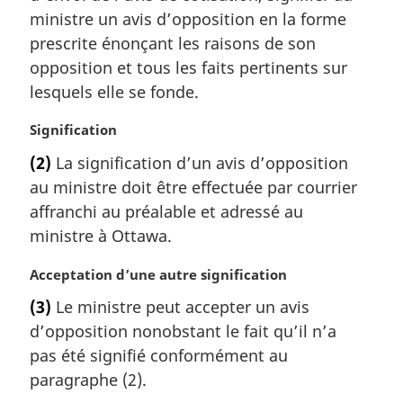
ministre un avis d’opposition en la forme
n
a
prescrite énonçant les raisons de son
l
opposition et tous les faits pertinents sur
e
lesquels elle se fonde.
:
N
Signification
o
(2)
La signification d’un avis d’opposition
t
au ministre doit être effectuée par courrier
e
m
affranchi au préalable et adressé au
a
ministre à Ottawa.
r
g
N
Acceptation d’une autre signification
i
o
(3)
Le ministre peut accepter un avis
n
t
a
d’opposition nonobstant le fait qu’il n’a
e
l
m
pas été signifié conformément au
e
a
paragraphe (2).
:
r