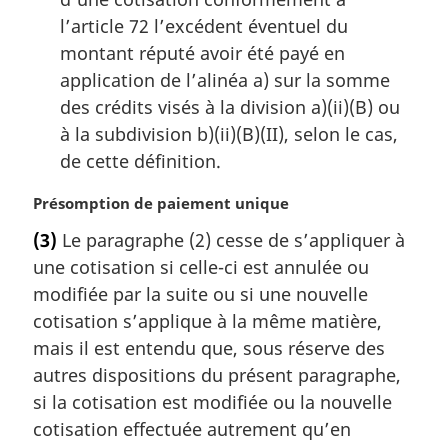
l’article 72 l’excédent éventuel du
montant réputé avoir été payé en
application de l’alinéa a) sur la somme
des crédits visés à la division a)(ii)(B) ou
à la subdivision b)(ii)(B)(II), selon le cas,
de cette définition.
N
Présomption de paiement unique
o
(3)
Le paragraphe (2) cesse de s’appliquer à
t
une cotisation si celle-ci est annulée ou
e
m
modifiée par la suite ou si une nouvelle
a
cotisation s’applique à la même matière,
r
mais il est entendu que, sous réserve des
g
autres dispositions du présent paragraphe,
i
si la cotisation est modifiée ou la nouvelle
n
a
cotisation effectuée autrement qu’en
l