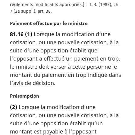
règlements modificatifs appropriés.]
L.R. (1985), ch.
7 (2e suppl.), art. 38
N
Paiement effectué par le ministre
o
81.16
(1)
Lorsque la modification d’une
t
cotisation, ou une nouvelle cotisation, à la
e
m
suite d’une opposition établit que
a
l’opposant a effectué un paiement en trop,
r
le ministre doit verser à cette personne le
g
montant du paiement en trop indiqué dans
i
l’avis de décision.
n
a
N
Présomption
l
o
e
(2)
Lorsque la modification d’une
t
:
cotisation, ou une nouvelle cotisation, à la
e
m
suite d’une opposition établit qu’un
a
montant est payable à l’opposant