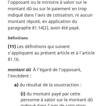
l’opposant ou le ministre à valoir sur le
g
montant dû ou sur le paiement en trop
i
indiqué dans l’avis de cotisation, ni aucun
n
a
montant réputé, en application du
l
paragraphe 81.14(2), avoir été payé.
e
:
N
Définitions
o
(11)
Les définitions qui suivent
t
s’appliquent au présent article et à l’article
e
m
81.16.
a
r
À l’égard de l’opposant,
montant dû
g
l’excédent :
i
a)
du résultat de la soustraction :
n
a
(i)
du montant payé par cette
l
personne à valoir sur le montant dû
e
indiqué dans l’avis de cotisation
: