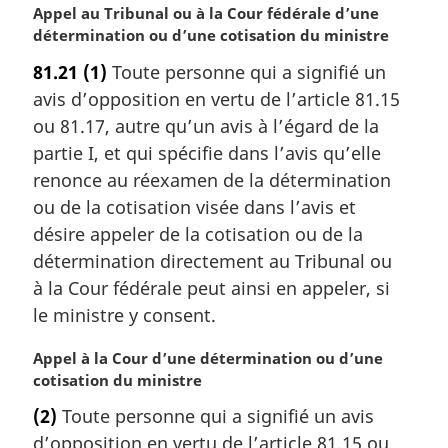
N
Appel au Tribunal ou à la Cour fédérale d’une
o
détermination ou d’une cotisation du ministre
t
81.21
(1)
Toute personne qui a signifié un
e
avis d’opposition en vertu de l’article 81.15
m
a
ou 81.17, autre qu’un avis à l’égard de la
r
partie I, et qui spécifie dans l’avis qu’elle
g
renonce au réexamen de la détermination
i
ou de la cotisation visée dans l’avis et
n
désire appeler de la cotisation ou de la
a
l
détermination directement au Tribunal ou
e
à la Cour fédérale peut ainsi en appeler, si
:
le ministre y consent.
N
Appel à la Cour d’une détermination ou d’une
o
cotisation du ministre
t
(2)
Toute personne qui a signifié un avis
e
d’opposition en vertu de l’article 81.15 ou
m