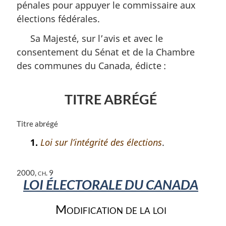
pénales pour appuyer le commissaire aux
élections fédérales.
Sa Majesté, sur l’avis et avec le
consentement du Sénat et de la Chambre
des communes du Canada, édicte :
TITRE ABRÉGÉ
N
Titre abrégé
o
1.
Loi sur l’intégrité des élections
.
t
e
m
2000, ch. 9
a
LOI ÉLECTORALE DU CANADA
r
g
Modification de la loi
i
n