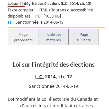
Loi sur l’intégrité des élections (
L.C.
2014, ch. 12)
Texte complet :
HTML
Texte
(Boutons d’accessibilité
disponibles) |
PDF
Texte
[1033 KB]
complet
Sanctionnée le 2014-06-19
complet
:
:
Loi
Loi
sur
Page
Table des
Page
précédente
matières
suivante
sur
l’intégrité
l’intégrité
des
des
élections
élections
Loi sur l’intégrité des élections
L.C.
2014, ch. 12
Sanctionnée 2014-06-19
Loi modifiant la Loi électorale du Canada et
d’autres lois et modifiant certaines