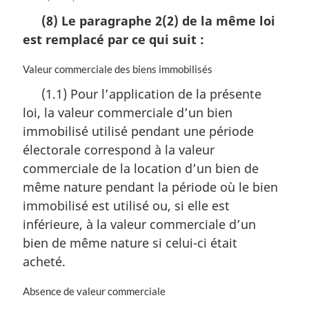
o
(8) Le paragraphe 2(2) de la même loi
t
est remplacé par ce qui suit :
e
m
a
N
Valeur commerciale des biens immobilisés
r
o
(1.1) Pour l’application de la présente
g
t
loi, la valeur commerciale d’un bien
i
e
n
m
immobilisé utilisé pendant une période
a
a
électorale correspond à la valeur
l
r
commerciale de la location d’un bien de
e
g
:
i
même nature pendant la période où le bien
n
immobilisé est utilisé ou, si elle est
a
inférieure, à la valeur commerciale d’un
l
bien de même nature si celui-ci était
e
:
acheté.
N
Absence de valeur commerciale
o