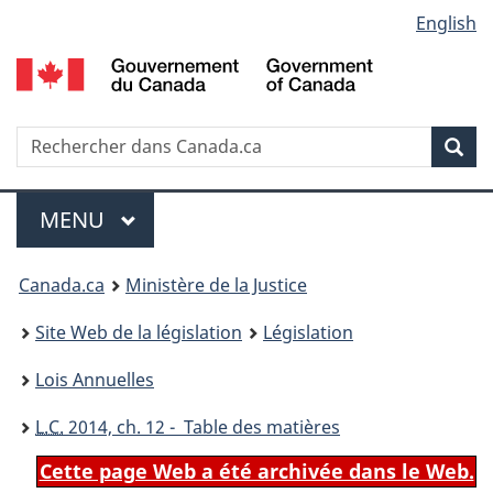
Language
English
Passer
Passer
Passer
au
à
à
selection
contenu
«
la
principal
À
version
propos
HTML
Recherche
R
Rec
de
simplifiée
d
ce
C
Menu
site
MENU
PRINCIPAL
You
Canada.ca
Ministère de la Justice
are
Site Web de la législation
Législation
here:
Lois Annuelles
L.C.
2014, ch. 12 - Table des matières
Cette page Web a été archivée dans le Web.