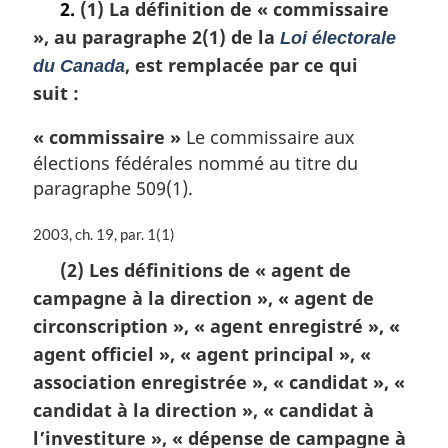
2.
(1) La définition de
« commissaire
a
l
»
, au paragraphe 2(1) de la
Loi électorale
e
, est remplacée par ce qui
du Canada
:
suit :
« commissaire »
Le commissaire aux
élections fédérales nommé au titre du
paragraphe 509(1).
N
2003, ch. 19, par. 1(1)
o
(2) Les définitions de
« agent de
t
campagne à la direction »
,
« agent de
e
m
circonscription »
,
« agent enregistré »
,
«
a
agent officiel »
,
« agent principal »
,
«
r
association enregistrée »
,
« candidat »
,
«
g
i
candidat à la direction »
,
« candidat à
n
l’investiture »
,
« dépense de campagne à
a