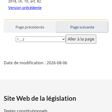
2018, ch. 10, art. 82
Version précédente
Page précédente
Page suivante
Choisissez
la
page
D
Date de modification :
2026-08-06
é
t
a
Site Web de la législation
i
l
Textes constitutionnels