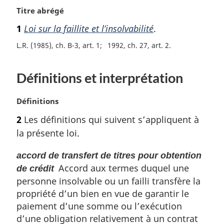
N
Titre abrégé
o
1
Loi sur la faillite et l’insolvabilité
.
t
e
L.R. (1985), ch. B-3, art. 1
1992, ch. 27, art. 2
m
a
Définitions et interprétation
r
g
i
N
Définitions
n
o
2
Les définitions qui suivent s’appliquent à
a
t
l
la présente loi.
e
e
m
:
accord de transfert de titres pour obtention
a
Accord aux termes duquel une
r
de crédit
g
personne insolvable ou un failli transfère la
i
propriété d’un bien en vue de garantir le
n
paiement d’une somme ou l’exécution
a
d’une obligation relativement à un contrat
l