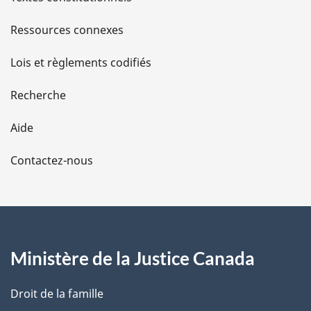
s
Ressources connexes
d
Lois et règlements codifiés
e
Recherche
l
Aide
a
Contactez-nous
p
a
g
Ministère de la Justice Canada
e
Droit de la famille