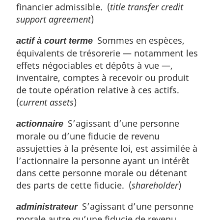
financier admissible. (
title transfer credit
e
support agreement
)
:
Sommes en espèces,
actif à court terme
équivalents de trésorerie — notamment les
effets négociables et dépôts à vue —,
inventaire, comptes à recevoir ou produit
de toute opération relative à ces actifs.
(
current assets
)
S’agissant d’une personne
actionnaire
morale ou d’une fiducie de revenu
assujetties à la présente loi, est assimilée à
l’actionnaire la personne ayant un intérêt
dans cette personne morale ou détenant
des parts de cette fiducie. (
shareholder
)
S’agissant d’une personne
administrateur
morale autre qu’une fiducie de revenu,