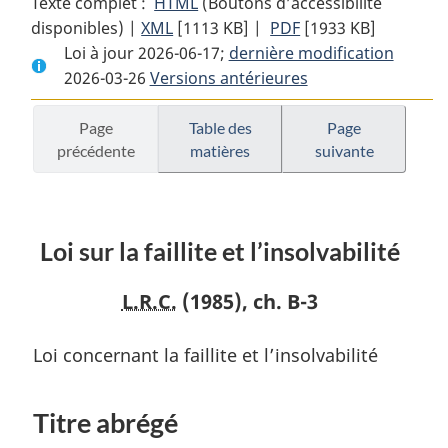
Texte complet :
HTML
Texte
(Boutons d’accessibilité
disponibles) |
XML
Texte
[1113 KB]
complet
|
PDF
Texte
[1933 KB]
Loi à jour 2026-06-17;
complet
:
dernière modification
complet
2026-03-26
Versions antérieures
:
Loi
:
Loi
sur
Loi
sur
la
sur
Page
Table des
Page
précédente
matières
suivante
la
faillite
la
faillite
et
faillite
et
l’insolvabilité
et
l’insolvabilité
l’insolvabilité
Loi sur la faillite et l’insolvabilité
L.R.C.
(1985), ch. B-3
Loi concernant la faillite et l’insolvabilité
Titre abrégé