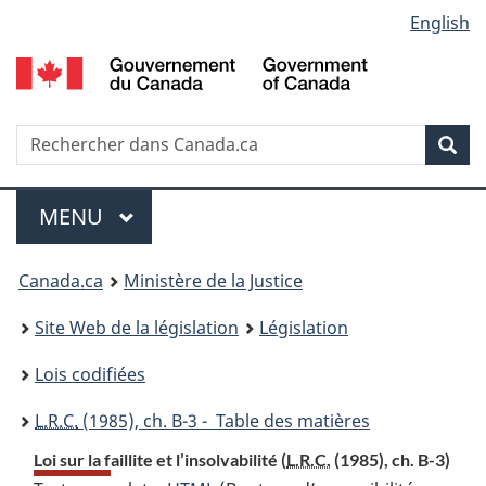
Language
English
Passer
Passer
Passer
au
à
à
selection
contenu
«
la
principal
À
version
propos
HTML
Recherche
R
Rec
de
simplifiée
d
ce
C
Menu
site
MENU
PRINCIPAL
You
Canada.ca
Ministère de la Justice
are
Site Web de la législation
Législation
here:
Lois codifiées
L.R.C.
(1985), ch. B-3 - Table des matières
Loi sur la faillite et l’insolvabilité (
L.R.C.
(1985), ch. B-3)