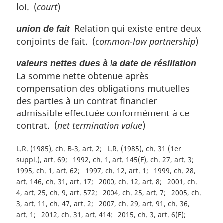
loi. (
court
)
Relation qui existe entre deux
union de fait
conjoints de fait. (
common-law partnership
)
valeurs nettes dues à la date de résiliation
La somme nette obtenue après
compensation des obligations mutuelles
des parties à un contrat financier
admissible effectuée conformément à ce
contrat. (
net termination value
)
L.R. (1985), ch. B-3, art. 2
L.R. (1985), ch. 31 (1er
suppl.), art. 69
1992, ch. 1, art. 145(F), ch. 27, art. 3
1995, ch. 1, art. 62
1997, ch. 12, art. 1
1999, ch. 28,
art. 146, ch. 31, art. 17
2000, ch. 12, art. 8
2001, ch.
4, art. 25, ch. 9, art. 572
2004, ch. 25, art. 7
2005, ch.
3, art. 11, ch. 47, art. 2
2007, ch. 29, art. 91, ch. 36,
art. 1
2012, ch. 31, art. 414
2015, ch. 3, art. 6(F)