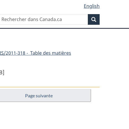
English
Rechercher
Recherche
dans
Canada.ca
RS
/2011-318 - Table des matières
B]
Page suivante
ent
n