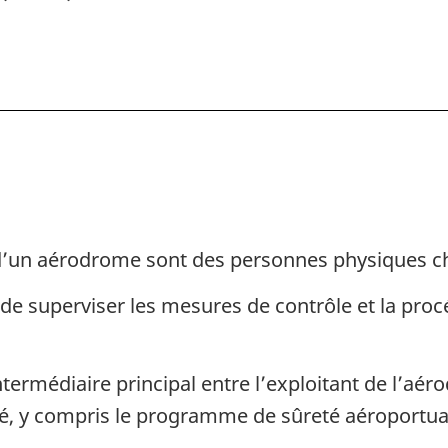
la
la
sûreté
sûreté
aérienne
aérienn
 d’un aérodrome sont des personnes physiques c
e superviser les mesures de contrôle et la procé
intermédiaire principal entre l’exploitant de l’aér
té, y compris le programme de sûreté aéroportua