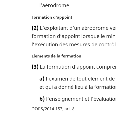
l’aérodrome.
N
Formation d’appoint
o
(2)
L’exploitant d’un aérodrome vei
t
e
formation d’appoint lorsque le min
m
l’exécution des mesures de contrôle
a
r
N
Éléments de la formation
g
o
i
(3)
La formation d’appoint compre
t
n
e
a
a)
l’examen de tout élément de l
m
l
a
et qui a donné lieu à la formati
e
r
:
g
b)
l’enseignement et l’évaluatio
i
DORS/2014-153, art. 8
n
a