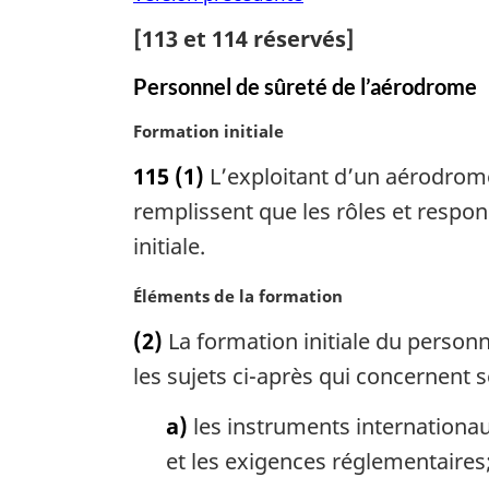
[
113
et
114
réservés]
Personnel de sûreté de l’aérodrome
N
Formation initiale
o
115
(1)
L’exploitant d’un aérodrome
t
e
remplissent que les rôles et respons
m
initiale.
a
r
N
Éléments de la formation
g
o
i
(2)
La formation initiale du person
t
n
e
les sujets ci-après qui concernent s
a
m
l
a
a)
les instruments internationaux
e
r
et les exigences réglementaires
:
g