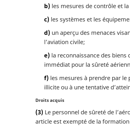
i
b)
les mesures de contrôle et la
n
a
c)
les systèmes et les équipeme
l
e
d)
un aperçu des menaces visant la
:
l’aviation civile;
e)
la reconnaissance des biens 
immédiat pour la sûreté aérienn
f)
les mesures à prendre par le 
illicite ou à une tentative d’atteint
N
Droits acquis
o
(3)
Le personnel de sûreté de l’aér
t
e
article est exempté de la formation i
m