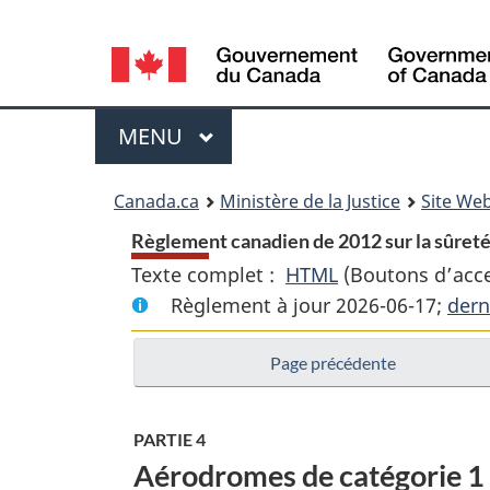
Language
selection
Menu
MENU
PRINCIPAL
You
Canada.ca
Ministère de la Justice
Site Web
are
Règlement canadien de 2012 sur la sûreté
Texte complet :
HTML
Texte
(Boutons d’acces
here:
Règlement à jour 2026-06-17;
complet
dern
:
Page précédente
Règlement
canadien
de
PARTIE 4
2012
Aérodromes de catégorie 1 
sur