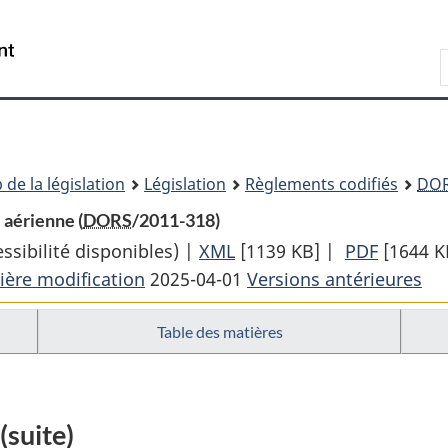
Passer
Passer
Passer
au
à
à
Recherche
contenu
«
la
principal
À
version
propos
HTML
de
simplifiée
ce
 de la législation
Législation
Règlements codifiés
DO
site
 aérienne (
DORS
/2011-318)
sibilité disponibles) |
XML
Texte
[1139 KB]
|
PDF
Texte
[1644 K
ière modification
2025-04-01
complet
Versions antérieures
complet
:
:
Table des matières
Règlement
Règlem
canadien
canadie
de
de
2012
2012
(suite)
sur
sur