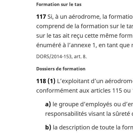
N
Formation sur le tas
l
o
e
117
Si, à un aérodrome, la formatio
t
:
e
comprend de la formation sur le tas
m
sur le tas ait reçu cette même for
a
énuméré à l’annexe 1, en tant que
r
g
DORS/2014-153, art. 8
i
n
N
Dossiers de formation
a
o
l
118
(1)
L’exploitant d’un aérodrome
t
e
e
conformément aux articles 115 ou 1
:
m
a
a)
le groupe d’employés ou d’ent
r
responsabilités visant la sûreté
g
i
b)
la description de toute la fo
n