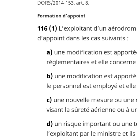
DORS/2014-153, art. 8
a
r
N
Formation d’appoint
g
o
i
116
(1)
L’exploitant d’un aérodrome
t
n
e
d’appoint dans les cas suivants :
a
m
l
a
a)
une modification est apportée
e
r
:
réglementaires et elle concerne 
g
i
b)
une modification est apportée
n
le personnel est employé et elle 
a
l
c)
une nouvelle mesure ou une m
e
:
visant la sûreté aérienne ou à une 
d)
un risque important ou une te
l’exploitant par le ministre et i