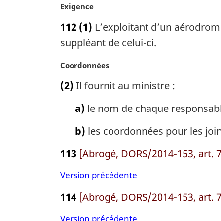
a
N
Exigence
l
o
e
112
(1)
L’exploitant d’un aérodrome
t
:
e
suppléant de celui-ci.
m
a
N
Coordonnées
r
o
(2)
Il fournit au ministre :
g
t
i
e
a)
le nom de chaque responsable
n
m
a
a
b)
les coordonnées pour les joi
l
r
e
g
113
[Abrogé, DORS/2014-153, art. 7
:
i
n
Version précédente
a
l
114
[Abrogé, DORS/2014-153, art. 7
e
:
Version précédente