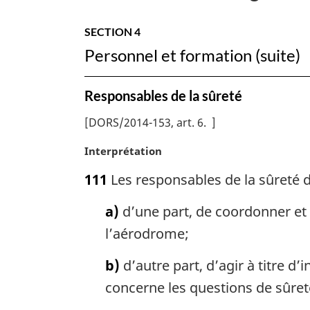
la
SECTION 4
sûreté
Personnel et formation (suite)
aérienne
Responsables de la sûreté
[
DORS/2014-153, art. 6
]
N
Interprétation
o
111
Les responsables de la sûreté
t
e
a)
d’une part, de coordonner et d
m
a
l’aérodrome;
r
g
b)
d’autre part, d’agir à titre d’
i
concerne les questions de sûre
n