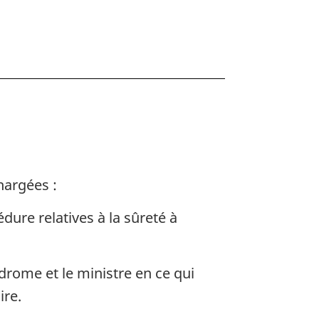
e
hargées :
dure relatives à la sûreté à
odrome et le ministre en ce qui
ire.