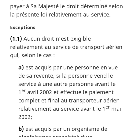
r
payer à Sa Majesté le droit déterminé selon
g
la présente loi relativement au service.
i
n
N
Exceptions
a
o
l
(1.1)
Aucun droit n’est exigible
t
e
relativement au service de transport aérien
e
:
m
qui, selon le cas :
a
a)
est acquis par une personne en vue
r
g
de sa revente, si la personne vend le
i
service à une autre personne avant le
n
er
1
avril 2002 et effectue le paiement
a
complet et final au transporteur aérien
l
er
relativement au service avant le 1
mai
e
:
2002;
b)
est acquis par un organisme de