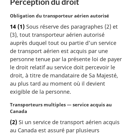
Perception du droit
l
e
N
Obligation du transporteur aérien autorisé
:
o
14
(1)
Sous réserve des paragraphes (2) et
t
(3), tout transporteur aérien autorisé
e
m
auprès duquel tout ou partie d’un service
a
de transport aérien est acquis par une
r
personne tenue par la présente loi de payer
g
le droit relatif au service doit percevoir le
i
droit, à titre de mandataire de Sa Majesté,
n
a
au plus tard au moment où il devient
l
exigible de la personne.
e
:
N
Transporteurs multiples — service acquis au
o
Canada
t
(2)
Si un service de transport aérien acquis
e
au Canada est assuré par plusieurs
m