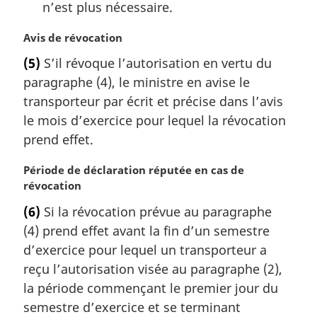
n’est plus nécessaire.
e
:
N
Avis de révocation
o
(5)
S’il révoque l’autorisation en vertu du
t
paragraphe (4), le ministre en avise le
e
m
transporteur par écrit et précise dans l’avis
a
le mois d’exercice pour lequel la révocation
r
prend effet.
g
i
N
Période de déclaration réputée en cas de
n
o
révocation
a
t
l
(6)
Si la révocation prévue au paragraphe
e
e
(4) prend effet avant la fin d’un semestre
m
:
a
d’exercice pour lequel un transporteur a
r
reçu l’autorisation visée au paragraphe (2),
g
la période commençant le premier jour du
i
semestre d’exercice et se terminant
n