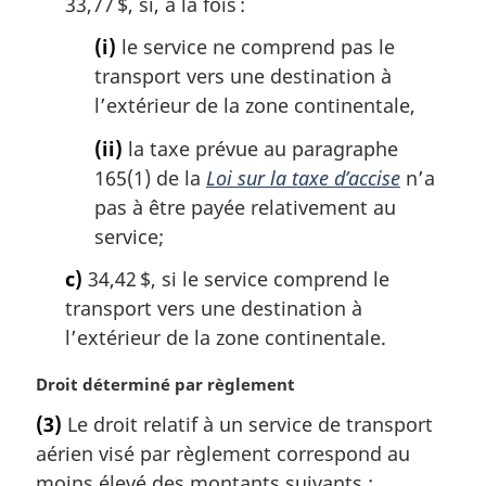
33,77 $, si, à la fois :
(i)
le service ne comprend pas le
transport vers une destination à
l’extérieur de la zone continentale,
(ii)
la taxe prévue au paragraphe
165(1) de la
Loi sur la taxe d’accise
n’a
pas à être payée relativement au
service;
c)
34,42 $, si le service comprend le
transport vers une destination à
l’extérieur de la zone continentale.
N
Droit déterminé par règlement
o
(3)
Le droit relatif à un service de transport
t
aérien visé par règlement correspond au
e
m
moins élevé des montants suivants :