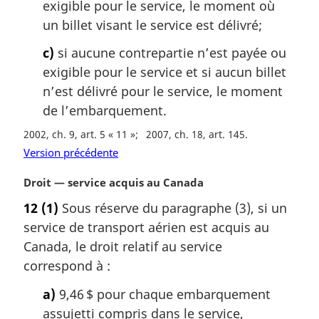
exigible pour le service, le moment où
:
un billet visant le service est délivré;
c)
si aucune contrepartie n’est payée ou
exigible pour le service et si aucun billet
n’est délivré pour le service, le moment
de l’embarquement.
2002, ch. 9, art. 5 « 11 »
2007, ch. 18, art. 145
Version précédente
N
Droit — service acquis au Canada
o
12
(1)
Sous réserve du paragraphe (3), si un
t
service de transport aérien est acquis au
e
m
Canada, le droit relatif au service
a
correspond à :
r
g
a)
9,46 $ pour chaque embarquement
i
assujetti compris dans le service,