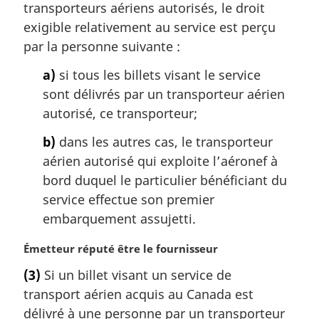
a
transporteurs aériens autorisés, le droit
r
exigible relativement au service est perçu
g
par la personne suivante :
i
n
a)
si tous les billets visant le service
a
sont délivrés par un transporteur aérien
l
autorisé, ce transporteur;
e
:
b)
dans les autres cas, le transporteur
aérien autorisé qui exploite l’aéronef à
bord duquel le particulier bénéficiant du
service effectue son premier
embarquement assujetti.
N
Émetteur réputé être le fournisseur
o
(3)
Si un billet visant un service de
t
transport aérien acquis au Canada est
e
m
délivré à une personne par un transporteur