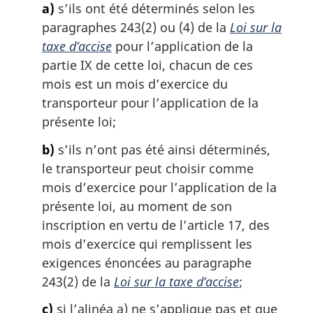
a)
s’ils ont été déterminés selon les
r
g
paragraphes 243(2) ou (4) de la
Loi sur la
i
taxe d’accise
pour l’application de la
n
partie IX de cette loi, chacun de ces
a
mois est un mois d’exercice du
l
transporteur pour l’application de la
e
:
présente loi;
b)
s’ils n’ont pas été ainsi déterminés,
le transporteur peut choisir comme
mois d’exercice pour l’application de la
présente loi, au moment de son
inscription en vertu de l’article 17, des
mois d’exercice qui remplissent les
exigences énoncées au paragraphe
243(2) de la
Loi sur la taxe d’accise
;
c)
si l’alinéa a) ne s’applique pas et que