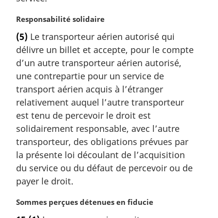
N
Responsabilité solidaire
o
(5)
Le transporteur aérien autorisé qui
t
délivre un billet et accepte, pour le compte
e
m
d’un autre transporteur aérien autorisé,
a
une contrepartie pour un service de
r
transport aérien acquis à l’étranger
g
relativement auquel l’autre transporteur
i
est tenu de percevoir le droit est
n
a
solidairement responsable, avec l’autre
l
transporteur, des obligations prévues par
e
la présente loi découlant de l’acquisition
:
du service ou du défaut de percevoir ou de
payer le droit.
N
Sommes perçues détenues en fiducie
o