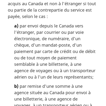
a
acquis au Canada et non à l’étranger si tout
r
ou partie de la contrepartie du service est
g
payée, selon le cas :
i
n
a)
par envoi depuis le Canada vers
a
l’étranger, par courrier ou par voie
l
électronique, de numéraire, d’un
e
chèque, d’un mandat-poste, d’un
:
paiement par carte de crédit ou de débit
ou de tout moyen de paiement
semblable à une billetterie, à une
agence de voyages ou à un transporteur
aérien ou à l’un de leurs représentants;
b)
par remise d’une somme à une
agence située au Canada pour envoi à
une billetterie, à une agence de
voyages, à un transporteur aérien ou à