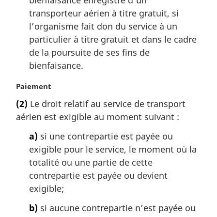
bienfaisance enregistré d’un
transporteur aérien à titre gratuit, si
l’organisme fait don du service à un
particulier à titre gratuit et dans le cadre
de la poursuite de ses fins de
bienfaisance.
N
Paiement
o
(2)
Le droit relatif au service de transport
t
aérien est exigible au moment suivant :
e
m
a)
si une contrepartie est payée ou
a
exigible pour le service, le moment où la
r
g
totalité ou une partie de cette
i
contrepartie est payée ou devient
n
exigible;
a
l
b)
si aucune contrepartie n’est payée ou
e