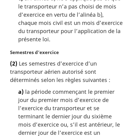
le transporteur n’a pas choisi de mois
d’exercice en vertu de l’alinéa b),
chaque mois civil est un mois d’exercice
du transporteur pour l’application de la
présente loi.
N
Semestres d’exercice
o
(2)
Les semestres d’exercice d’un
t
transporteur aérien autorisé sont
e
m
déterminés selon les règles suivantes :
a
a)
la période commençant le premier
r
g
jour du premier mois d’exercice de
i
l’exercice du transporteur et se
n
terminant le dernier jour du sixième
a
mois d’exercice ou, s’il est antérieur, le
l
dernier jour de l’exercice est un
e