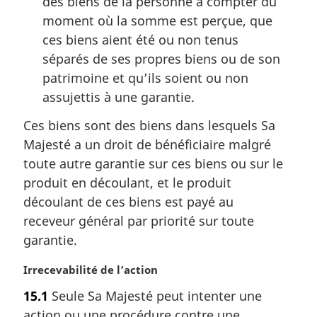
des biens de la personne à compter du
moment où la somme est perçue, que
ces biens aient été ou non tenus
séparés de ses propres biens ou de son
patrimoine et qu’ils soient ou non
assujettis à une garantie.
Ces biens sont des biens dans lesquels Sa
Majesté a un droit de bénéficiaire malgré
toute autre garantie sur ces biens ou sur le
produit en découlant, et le produit
découlant de ces biens est payé au
receveur général par priorité sur toute
garantie.
N
Irrecevabilité de l’action
o
15.1
Seule Sa Majesté peut intenter une
t
action ou une procédure contre une
e