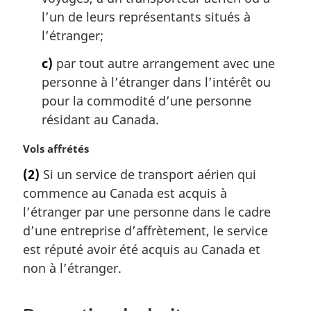
l’un de leurs représentants situés à
l’étranger;
c)
par tout autre arrangement avec une
personne à l’étranger dans l’intérêt ou
pour la commodité d’une personne
résidant au Canada.
N
Vols affrétés
o
(2)
Si un service de transport aérien qui
t
commence au Canada est acquis à
e
m
l’étranger par une personne dans le cadre
a
d’une entreprise d’affrètement, le service
r
est réputé avoir été acquis au Canada et
g
non à l’étranger.
i
n
a