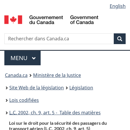
Language
English
Passer
Passer
Passer
au
à
à
selection
contenu
«
la
principal
À
version
propos
HTML
Recherche
R
Rec
de
simplifiée
d
ce
C
Menu
site
MENU
PRINCIPAL
You
Canada.ca
Ministère de la Justice
are
Site Web de la législation
Législation
here:
Lois codifiées
L.C.
2002, ch. 9, art. 5 - Table des matières
Loi sur le droit pour la sécurité des passagers du
transport aérien (
L.C.
2002, ch. 9, art. 5)