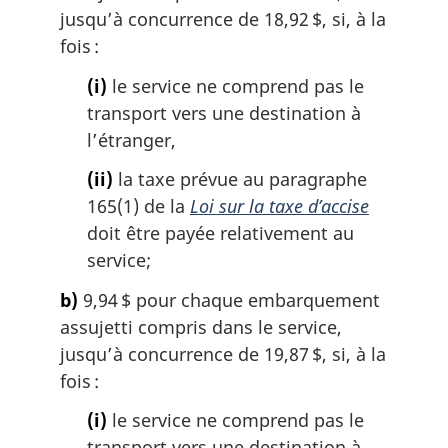
n
jusqu’à concurrence de 18,92 $, si, à la
a
fois :
l
e
(i)
le service ne comprend pas le
:
transport vers une destination à
l’étranger,
(ii)
la taxe prévue au paragraphe
165(1) de la
Loi sur la taxe d’accise
doit être payée relativement au
service;
b)
9,94 $ pour chaque embarquement
assujetti compris dans le service,
jusqu’à concurrence de 19,87 $, si, à la
fois :
(i)
le service ne comprend pas le
transport vers une destination à