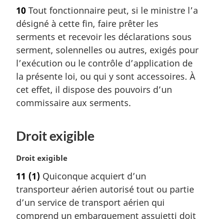
o
l
10
Tout fonctionnaire peut, si le ministre l’a
t
e
désigné à cette fin, faire prêter les
e
:
m
serments et recevoir les déclarations sous
a
serment, solennelles ou autres, exigés pour
r
l’exécution ou le contrôle d’application de
g
la présente loi, ou qui y sont accessoires. À
i
cet effet, il dispose des pouvoirs d’un
n
a
commissaire aux serments.
l
e
:
Droit exigible
N
Droit exigible
o
11
(1)
Quiconque acquiert d’un
t
transporteur aérien autorisé tout ou partie
e
m
d’un service de transport aérien qui
a
comprend un embarquement assujetti doit