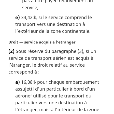
pas à être payée relativement au
service;
e)
34,42 $, si le service comprend le
transport vers une destination à
l’extérieur de la zone continentale.
N
Droit — service acquis à l’étranger
o
(2)
Sous réserve du paragraphe (3), si un
t
service de transport aérien est acquis à
e
m
l’étranger, le droit relatif au service
a
correspond à :
r
g
a)
16,08 $ pour chaque embarquement
i
assujetti d’un particulier à bord d’un
n
aéronef utilisé pour le transport du
a
particulier vers une destination à
l
l’étranger, mais à l’intérieur de la zone
e