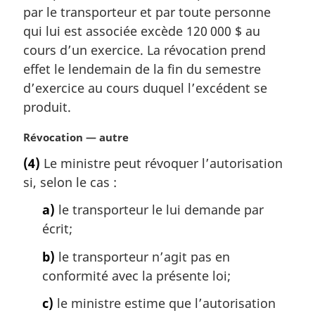
a
par le transporteur et par toute personne
r
qui lui est associée excède 120 000 $ au
g
cours d’un exercice. La révocation prend
i
effet le lendemain de la fin du semestre
n
a
d’exercice au cours duquel l’excédent se
l
produit.
e
:
N
Révocation — autre
o
(4)
Le ministre peut révoquer l’autorisation
t
si, selon le cas :
e
m
a)
le transporteur le lui demande par
a
écrit;
r
g
b)
le transporteur n’agit pas en
i
conformité avec la présente loi;
n
a
c)
le ministre estime que l’autorisation
l