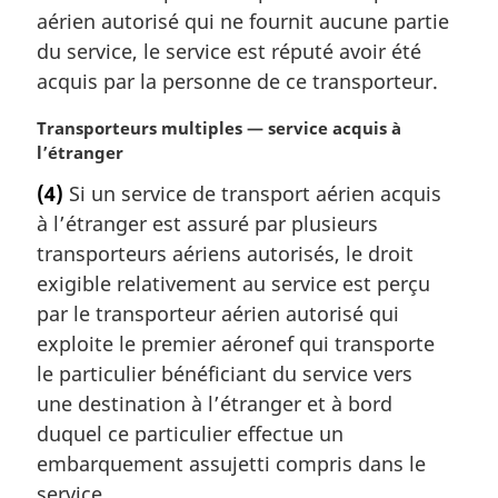
a
aérien autorisé qui ne fournit aucune partie
r
du service, le service est réputé avoir été
g
acquis par la personne de ce transporteur.
i
n
N
Transporteurs multiples — service acquis à
a
o
l’étranger
l
t
e
(4)
Si un service de transport aérien acquis
e
:
à l’étranger est assuré par plusieurs
m
a
transporteurs aériens autorisés, le droit
r
exigible relativement au service est perçu
g
par le transporteur aérien autorisé qui
i
exploite le premier aéronef qui transporte
n
le particulier bénéficiant du service vers
a
l
une destination à l’étranger et à bord
e
duquel ce particulier effectue un
:
embarquement assujetti compris dans le
service.