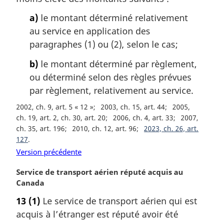
a
a)
le montant déterminé relativement
r
g
au service en application des
i
paragraphes (1) ou (2), selon le cas;
n
a
b)
le montant déterminé par règlement,
l
ou déterminé selon des règles prévues
e
par règlement, relativement au service.
:
2002, ch. 9, art. 5 « 12 »
2003, ch. 15, art. 44
2005,
ch. 19, art. 2, ch. 30, art. 20
2006, ch. 4, art. 33
2007,
ch. 35, art. 196
2010, ch. 12, art. 96
2023, ch. 26, art.
127
Version précédente
N
Service de transport aérien réputé acquis au
o
Canada
t
13
(1)
Le service de transport aérien qui est
e
acquis à l’étranger est réputé avoir été
m