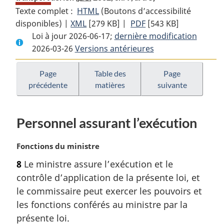
Texte complet :
HTML
Texte
(Boutons d’accessibilité
disponibles) |
XML
Texte
[279 KB]
complet
|
PDF
Texte
[543 KB]
Loi à jour 2026-06-17;
complet
:
dernière modification
complet
2026-03-26
Versions antérieures
:
Loi
:
Loi
sur
Loi
sur
le
sur
Page
Table des
Page
précédente
matières
suivante
le
droit
le
droit
pour
droit
pour
la
pour
Personnel assurant l’exécution
la
sécurité
la
sécurité
des
sécurité
N
Fonctions du ministre
des
passagers
des
o
passagers
du
passagers
8
Le ministre assure l’exécution et le
t
du
transport
du
contrôle d’application de la présente loi, et
e
transport
aérien
transport
m
le commissaire peut exercer les pouvoirs et
aérien
aérien
a
les fonctions conférés au ministre par la
r
présente loi.
g