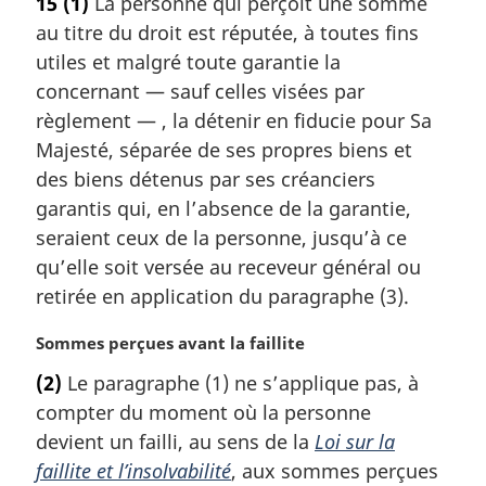
15
(1)
La personne qui perçoit une somme
t
au titre du droit est réputée, à toutes fins
e
m
utiles et malgré toute garantie la
a
concernant — sauf celles visées par
r
règlement — , la détenir en fiducie pour Sa
g
Majesté, séparée de ses propres biens et
i
des biens détenus par ses créanciers
n
a
garantis qui, en l’absence de la garantie,
l
seraient ceux de la personne, jusqu’à ce
e
qu’elle soit versée au receveur général ou
:
retirée en application du paragraphe (3).
N
Sommes perçues avant la faillite
o
(2)
Le paragraphe (1) ne s’applique pas, à
t
compter du moment où la personne
e
m
devient un failli, au sens de la
Loi sur la
a
faillite et l’insolvabilité
, aux sommes perçues
r