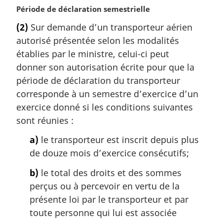
g
N
Période de déclaration semestrielle
i
o
(2)
Sur demande d’un transporteur aérien
n
t
a
autorisé présentée selon les modalités
e
l
m
établies par le ministre, celui-ci peut
e
a
donner son autorisation écrite pour que la
:
r
période de déclaration du transporteur
g
corresponde à un semestre d’exercice d’un
i
exercice donné si les conditions suivantes
n
a
sont réunies :
l
a)
le transporteur est inscrit depuis plus
e
:
de douze mois d’exercice consécutifs;
b)
le total des droits et des sommes
perçus ou à percevoir en vertu de la
présente loi par le transporteur et par
toute personne qui lui est associée