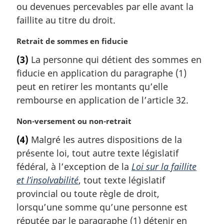
ou devenues percevables par elle avant la
g
faillite au titre du droit.
i
n
N
Retrait de sommes en fiducie
a
o
l
(3)
La personne qui détient des sommes en
t
e
fiducie en application du paragraphe (1)
e
:
m
peut en retirer les montants qu’elle
a
rembourse en application de l’article 32.
r
g
N
Non-versement ou non-retrait
i
o
(4)
Malgré les autres dispositions de la
n
t
a
présente loi, tout autre texte législatif
e
l
m
fédéral, à l’exception de la
Loi sur la faillite
e
a
et l’insolvabilité
, tout texte législatif
:
r
provincial ou toute règle de droit,
g
lorsqu’une somme qu’une personne est
i
réputée par le paragraphe (1) détenir en
n