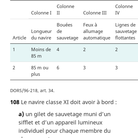
Colonne
Colonne
Colonne I
II
Colonne III
IV
Bouées
Feux à
Lignes de
Longueur
de
allumage
sauvetage
Article
du navire
sauvetage
automatique
flottantes
1
Moins de
4
2
2
85 m
2
85 m ou
6
3
3
plus
DORS/96-218, art. 34
108
Le navire classe XI doit avoir à bord :
a)
un gilet de sauvetage muni d’un
sifflet et d’un appareil lumineux
individuel pour chaque membre du