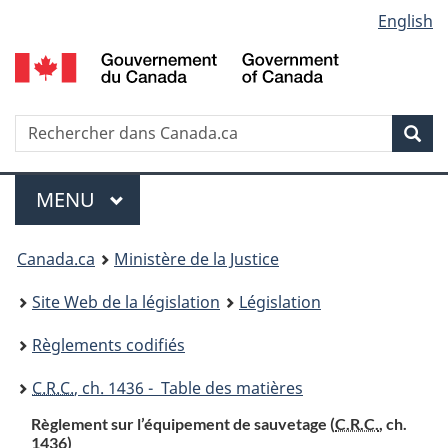
Language
English
Passer
Passer
Passer
au
à
à
selection
contenu
«
la
principal
À
version
propos
HTML
Recherche
R
Rec
de
simplifiée
d
ce
C
Menu
site
MENU
PRINCIPAL
You
Canada.ca
Ministère de la Justice
are
Site Web de la législation
Législation
here:
Règlements codifiés
C.R.C.
, ch. 1436 - Table des matières
Règlement sur l’équipement de sauvetage (
C.R.C.
, ch.
1436)