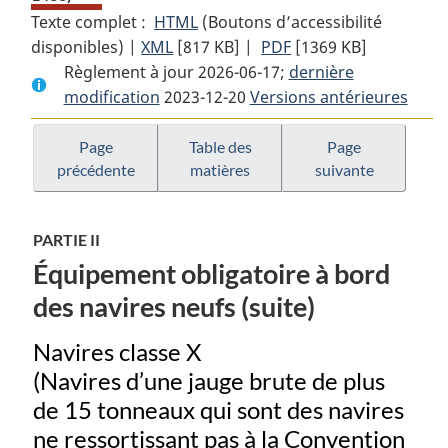
Texte complet :
HTML
Texte
(Boutons d’accessibilité
disponibles) |
XML
Texte
[817 KB]
complet
|
PDF
Texte
[1369 KB]
Règlement à jour 2026-06-17;
complet
:
dernière
complet
modification
2023-12-20
:
Règlement
Versions antérieures
:
Règlement
sur
Règlement
sur
l’équipement
sur
Page
Table des
Page
précédente
matières
suivante
l’équipement
de
l’équipement
de
sauvetage
de
sauvetage
sauvetage
PARTIE II
Équipement obligatoire à bord
des navires neufs (suite)
Navires classe X
(Navires d’une jauge brute de plus
de 15 tonneaux qui sont des navires
ne ressortissant pas à la Convention