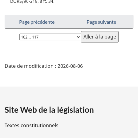
DORS/96-218, art. 34
Page précédente
Page suivante
Choisissez
la
page
D
Date de modification :
2026-08-06
é
t
a
Site Web de la législation
i
l
Textes constitutionnels