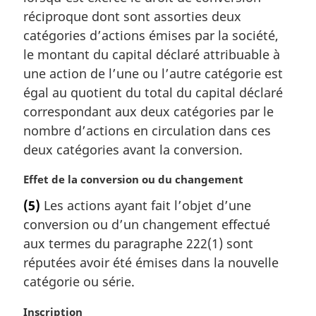
r
réciproque dont sont assorties deux
g
catégories d’actions émises par la société,
i
le montant du capital déclaré attribuable à
n
une action de l’une ou l’autre catégorie est
a
l
égal au quotient du total du capital déclaré
e
correspondant aux deux catégories par le
:
nombre d’actions en circulation dans ces
deux catégories avant la conversion.
N
Effet de la conversion ou du changement
o
(5)
Les actions ayant fait l’objet d’une
t
conversion ou d’un changement effectué
e
m
aux termes du paragraphe 222(1) sont
a
réputées avoir été émises dans la nouvelle
r
catégorie ou série.
g
i
N
Inscription