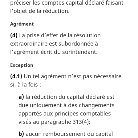
préciser les comptes capital déclaré faisant
e
e
m
l’objet de la réduction.
:
a
r
N
Agrément
g
o
(4)
La prise d’effet de la résolution
i
t
extraordinaire est subordonnée à
n
e
a
m
l’agrément écrit du surintendant.
l
a
e
r
N
Exception
:
g
o
(4.1)
Un tel agrément n’est pas nécessaire
i
t
si, à la fois :
n
e
a
m
a)
la réduction du capital déclaré est
l
a
due uniquement à des changements
e
r
:
g
apportés aux principes comptables
i
visés au paragraphe 313(4);
n
a
b)
aucun remboursement du capital