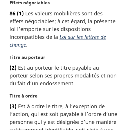
N
Effets négociables
a
o
r
86
(1)
Les valeurs mobilières sont des
t
g
effets négociables; à cet égard, la présente
e
i
m
loi l’emporte sur les dispositions
n
a
a
incompatibles de la
Loi sur les lettres de
r
l
change
.
g
e
i
:
N
Titre au porteur
n
o
a
(2)
Est au porteur le titre payable au
t
l
porteur selon ses propres modalités et non
e
e
m
du fait d’un endossement.
:
a
r
N
Titre à ordre
g
o
(3)
Est à ordre le titre, à l’exception de
i
t
l’action, qui est soit payable à l’ordre d’une
n
e
a
m
personne qui y est désignée d’une manière
l
a
suffisamment identifiable, soit cédé à une