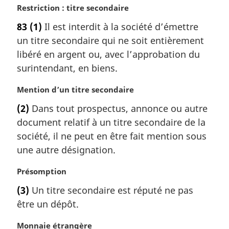
N
Restriction : titre secondaire
o
83
(1)
Il est interdit à la société d’émettre
t
un titre secondaire qui ne soit entièrement
e
m
libéré en argent ou, avec l’approbation du
a
surintendant, en biens.
r
g
N
Mention d’un titre secondaire
i
o
(2)
Dans tout prospectus, annonce ou autre
n
t
a
document relatif à un titre secondaire de la
e
l
m
société, il ne peut en être fait mention sous
e
a
une autre désignation.
:
r
g
N
Présomption
i
o
(3)
Un titre secondaire est réputé ne pas
n
t
a
être un dépôt.
e
l
m
e
N
Monnaie étrangère
a