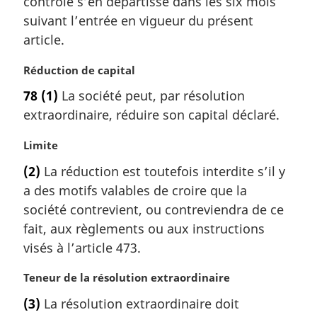
contrôle s’en départisse dans les six mois
n
a
suivant l’entrée en vigueur du présent
l
article.
e
:
N
Réduction de capital
o
78
(1)
La société peut, par résolution
t
extraordinaire, réduire son capital déclaré.
e
m
N
Limite
a
o
r
(2)
La réduction est toutefois interdite s’il y
t
g
a des motifs valables de croire que la
e
i
m
société contrevient, ou contreviendra de ce
n
a
a
fait, aux règlements ou aux instructions
r
l
visés à l’article 473.
g
e
i
:
N
Teneur de la résolution extraordinaire
n
o
a
(3)
La résolution extraordinaire doit
t
l