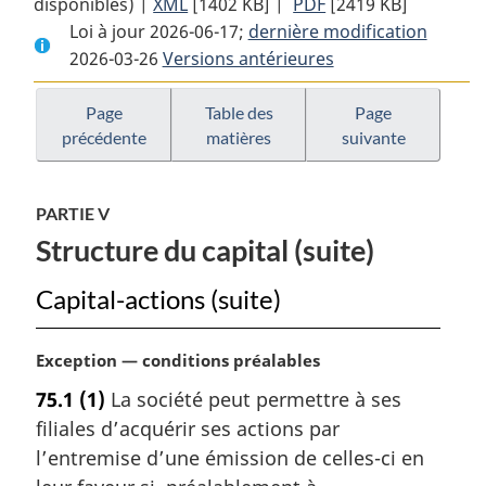
disponibles) |
XML
Texte
[1402 KB]
complet
|
PDF
Texte
[2419 KB]
Loi à jour 2026-06-17;
complet
:
dernière modification
complet
2026-03-26
Versions antérieures
:
Loi
:
Loi
sur
Loi
sur
les
sur
Page
Table des
Page
précédente
matières
suivante
les
sociétés
les
sociétés
de
sociétés
de
fiducie
de
PARTIE V
fiducie
et
fiducie
Structure du capital (suite)
et
de
et
de
prêt
de
Capital-actions (suite)
prêt
prêt
N
Exception — conditions préalables
o
75.1
(1)
La société peut permettre à ses
t
filiales d’acquérir ses actions par
e
m
l’entremise d’une émission de celles-ci en
a