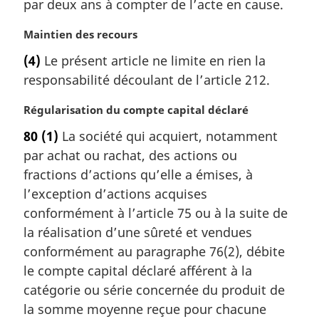
par deux ans à compter de l’acte en cause.
e
m
N
Maintien des recours
a
o
r
(4)
Le présent article ne limite en rien la
t
g
responsabilité découlant de l’article 212.
e
i
m
n
N
Régularisation du compte capital déclaré
a
a
o
r
l
80
(1)
La société qui acquiert, notamment
t
g
e
par achat ou rachat, des actions ou
e
i
:
m
fractions d’actions qu’elle a émises, à
n
a
a
l’exception d’actions acquises
r
l
conformément à l’article 75 ou à la suite de
g
e
la réalisation d’une sûreté et vendues
i
:
conformément au paragraphe 76(2), débite
n
a
le compte capital déclaré afférent à la
l
catégorie ou série concernée du produit de
e
la somme moyenne reçue pour chacune
: