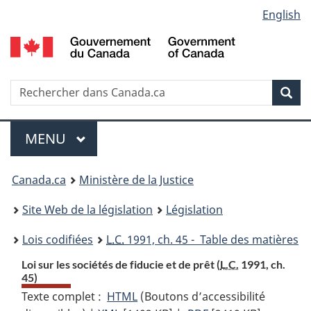
Language
English
Passer
Passer
Passer
au
à
à
selection
contenu
«
la
principal
À
version
propos
HTML
Recherche
R
Rec
de
simplifiée
d
ce
C
Menu
site
MENU
PRINCIPAL
You
Canada.ca
Ministère de la Justice
are
Site Web de la législation
Législation
here:
Lois codifiées
L.C.
1991, ch. 45 - Table des matières
Loi sur les sociétés de fiducie et de prêt (
L.C.
1991, ch.
45)
Texte complet :
HTML
Texte
(Boutons d’accessibilité