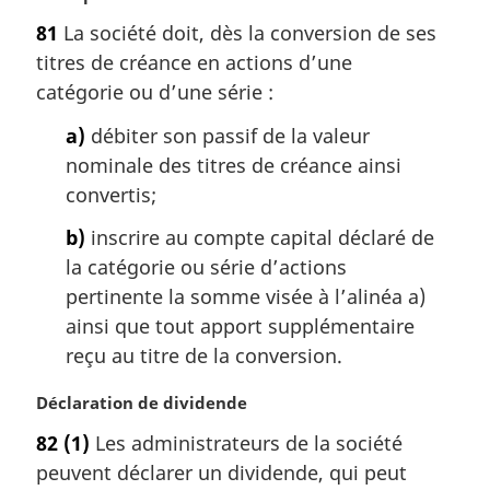
n
o
a
81
La société doit, dès la conversion de ses
t
l
titres de créance en actions d’une
e
e
m
catégorie ou d’une série :
:
a
a)
débiter son passif de la valeur
r
g
nominale des titres de créance ainsi
i
convertis;
n
a
b)
inscrire au compte capital déclaré de
l
la catégorie ou série d’actions
e
pertinente la somme visée à l’alinéa a)
:
ainsi que tout apport supplémentaire
reçu au titre de la conversion.
N
Déclaration de dividende
o
82
(1)
Les administrateurs de la société
t
peuvent déclarer un dividende, qui peut
e