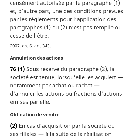
censément autorisée par le paragraphe (1)
g
et, d’autre part, une des conditions prévues
i
par les règlements pour l’application des
n
a
paragraphes (1) ou (2) n’est pas remplie ou
l
cesse de l’être.
e
:
2007, ch. 6, art. 343
N
Annulation des actions
o
76
(1)
Sous réserve du paragraphe (2), la
t
société est tenue, lorsqu’elle les acquiert —
e
m
notamment par achat ou rachat —
a
d’annuler les actions ou fractions d’actions
r
émises par elle.
g
i
N
Obligation de vendre
n
o
a
(2)
En cas d’acquisition par la société ou
t
l
ses filiales — à la suite de la réalisation
e