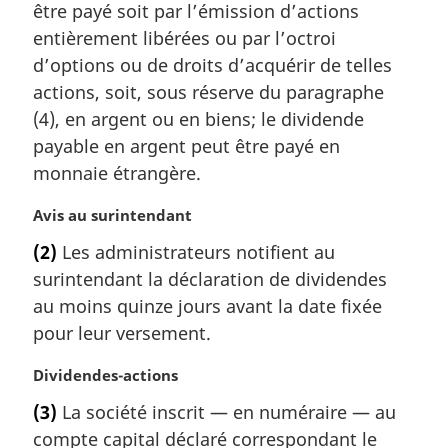
m
être payé soit par l’émission d’actions
a
entièrement libérées ou par l’octroi
r
d’options ou de droits d’acquérir de telles
g
actions, soit, sous réserve du paragraphe
i
(4), en argent ou en biens; le dividende
n
a
payable en argent peut être payé en
l
monnaie étrangère.
e
:
N
Avis au surintendant
o
(2)
Les administrateurs notifient au
t
surintendant la déclaration de dividendes
e
m
au moins quinze jours avant la date fixée
a
pour leur versement.
r
g
N
Dividendes-actions
i
o
(3)
La société inscrit — en numéraire — au
n
t
a
compte capital déclaré correspondant le
e