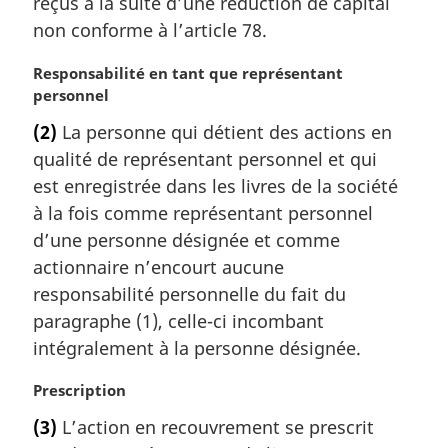
reçus à la suite d’une réduction de capital
g
non conforme à l’article 78.
i
n
N
Responsabilité en tant que représentant
a
o
personnel
l
t
e
(2)
La personne qui détient des actions en
e
:
qualité de représentant personnel et qui
m
a
est enregistrée dans les livres de la société
r
à la fois comme représentant personnel
g
d’une personne désignée et comme
i
actionnaire n’encourt aucune
n
responsabilité personnelle du fait du
a
l
paragraphe (1), celle-ci incombant
e
intégralement à la personne désignée.
:
N
Prescription
o
(3)
L’action en recouvrement se prescrit
t