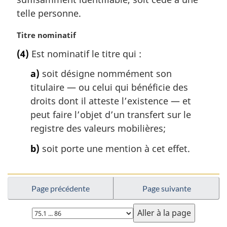
e
r
telle personne.
:
g
i
N
Titre nominatif
n
o
a
(4)
Est nominatif le titre qui :
t
l
e
a)
soit désigne nommément son
e
m
:
titulaire — ou celui qui bénéficie des
a
droits dont il atteste l’existence — et
r
g
peut faire l’objet d’un transfert sur le
i
registre des valeurs mobilières;
n
a
b)
soit porte une mention à cet effet.
l
e
:
Page précédente
Page suivante
Choisissez
la