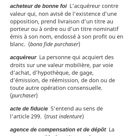
L’acquéreur contre
acheteur de bonne foi
a
valeur qui, non avisé de l’existence d’une
r
g
opposition, prend livraison d’un titre au
i
porteur ou à ordre ou d’un titre nominatif
n
émis à son nom, endossé à son profit ou en
a
blanc. (
bona fide purchaser
)
l
e
La personne qui acquiert des
acquéreur
:
droits sur une valeur mobilière, par voie
d’achat, d’hypothèque, de gage,
d’émission, de réémission, de don ou de
toute autre opération consensuelle.
(
purchaser
)
S’entend au sens de
acte de fiducie
l’article 299. (
trust indenture
)
La
agence de compensation et de dépôt