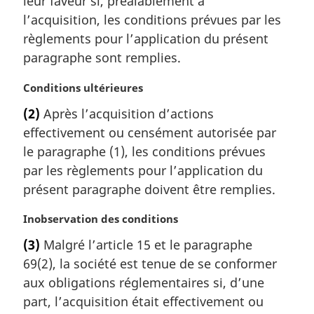
leur faveur si, préalablement à
r
l’acquisition, les conditions prévues par les
g
règlements pour l’application du présent
i
paragraphe sont remplies.
n
a
N
Conditions ultérieures
l
o
e
(2)
Après l’acquisition d’actions
t
:
effectivement ou censément autorisée par
e
m
le paragraphe (1), les conditions prévues
a
par les règlements pour l’application du
r
présent paragraphe doivent être remplies.
g
i
N
Inobservation des conditions
n
o
a
(3)
Malgré l’article 15 et le paragraphe
t
l
69(2), la société est tenue de se conformer
e
e
m
aux obligations réglementaires si, d’une
:
a
part, l’acquisition était effectivement ou
r