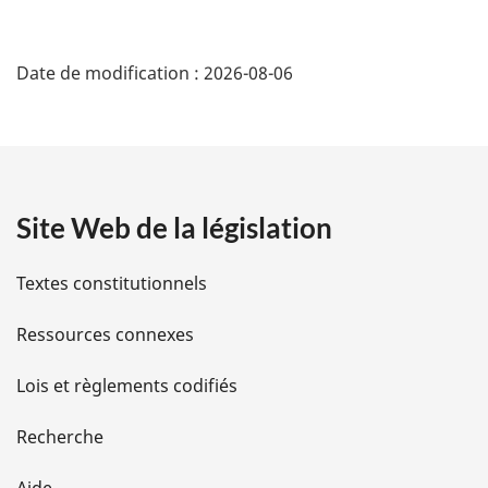
page
D
Date de modification :
2026-08-06
é
t
a
Site Web de la législation
i
l
Textes constitutionnels
s
Ressources connexes
d
Lois et règlements codifiés
e
Recherche
l