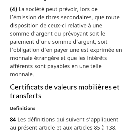
:
o
r
(4)
La société peut prévoir, lors de
t
g
l’émission de titres secondaires, que toute
e
i
m
disposition de ceux-ci relative à une
n
a
a
somme d’argent ou prévoyant soit le
r
l
paiement d’une somme d’argent, soit
g
e
l’obligation d’en payer une est exprimée en
i
:
monnaie étrangère et que les intérêts
n
a
afférents sont payables en une telle
l
monnaie.
e
:
Certificats de valeurs mobilières et
transferts
N
Définitions
o
84
Les définitions qui suivent s’appliquent
t
au présent article et aux articles 85 à 138.
e
m