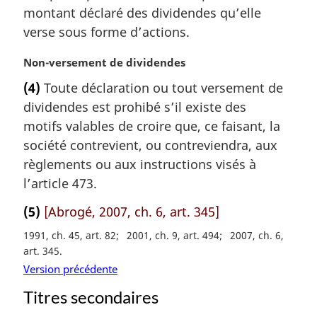
l
m
montant déclaré des dividendes qu’elle
e
a
verse sous forme d’actions.
:
r
g
N
Non-versement de dividendes
i
o
(4)
Toute déclaration ou tout versement de
n
t
a
dividendes est prohibé s’il existe des
e
l
m
motifs valables de croire que, ce faisant, la
e
a
société contrevient, ou contreviendra, aux
:
r
règlements ou aux instructions visés à
g
l’article 473.
i
n
(5)
[Abrogé, 2007, ch. 6, art. 345]
a
l
1991, ch. 45, art. 82
2001, ch. 9, art. 494
2007, ch. 6,
e
art. 345
:
Version précédente
Titres secondaires