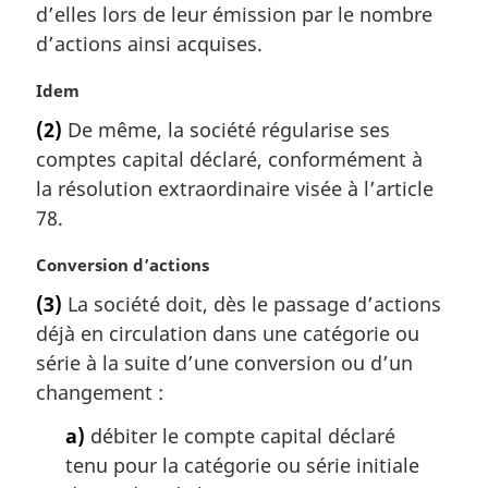
d’elles lors de leur émission par le nombre
d’actions ainsi acquises.
N
Idem
o
(2)
De même, la société régularise ses
t
comptes capital déclaré, conformément à
e
m
la résolution extraordinaire visée à l’article
a
78.
r
g
N
Conversion d’actions
i
o
(3)
La société doit, dès le passage d’actions
n
t
a
déjà en circulation dans une catégorie ou
e
l
m
série à la suite d’une conversion ou d’un
e
a
changement :
:
r
g
a)
débiter le compte capital déclaré
i
tenu pour la catégorie ou série initiale
n