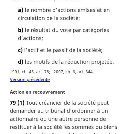
r
g
a)
le nombre d’actions émises et en
i
circulation de la société;
n
a
b)
le résultat du vote par catégories
l
d’actions;
e
:
c)
l’actif et le passif de la société;
d)
les motifs de la réduction projetée.
1991, ch. 45, art. 78
2007, ch. 6, art. 344
Version précédente
N
Action en recouvrement
o
79
(1)
Tout créancier de la société peut
t
demander au tribunal d’ordonner à un
e
m
actionnaire ou une autre personne de
a
restituer à la société les sommes ou biens
r