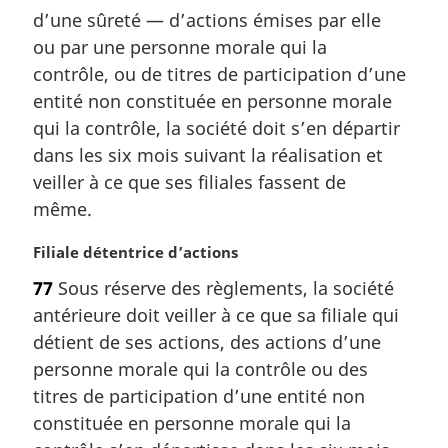
e
m
d’une sûreté — d’actions émises par elle
:
a
ou par une personne morale qui la
r
contrôle, ou de titres de participation d’une
g
entité non constituée en personne morale
i
qui la contrôle, la société doit s’en départir
n
a
dans les six mois suivant la réalisation et
l
veiller à ce que ses filiales fassent de
e
même.
:
N
Filiale détentrice d’actions
o
77
Sous réserve des règlements, la société
t
antérieure doit veiller à ce que sa filiale qui
e
m
détient de ses actions, des actions d’une
a
personne morale qui la contrôle ou des
r
titres de participation d’une entité non
g
constituée en personne morale qui la
i