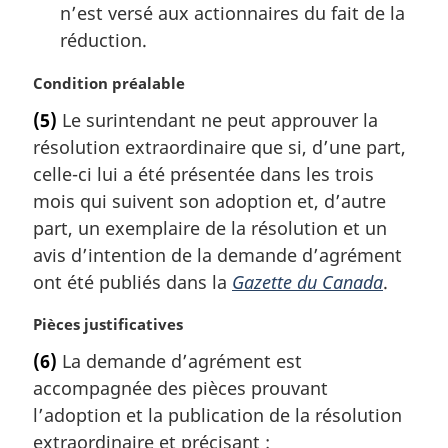
l
n’est versé aux actionnaires du fait de la
e
réduction.
:
N
Condition préalable
o
(5)
Le surintendant ne peut approuver la
t
résolution extraordinaire que si, d’une part,
e
m
celle-ci lui a été présentée dans les trois
a
mois qui suivent son adoption et, d’autre
r
part, un exemplaire de la résolution et un
g
avis d’intention de la demande d’agrément
i
ont été publiés dans la
Gazette du Canada
.
n
a
N
Pièces justificatives
l
o
e
(6)
La demande d’agrément est
t
:
accompagnée des pièces prouvant
e
m
l’adoption et la publication de la résolution
a
extraordinaire et précisant :