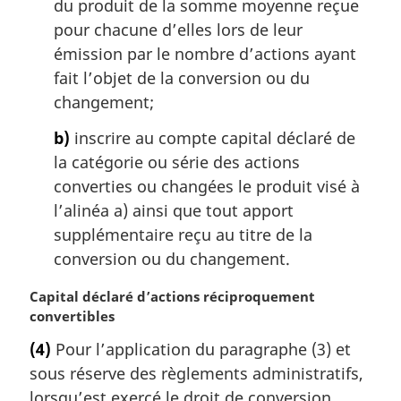
du produit de la somme moyenne reçue
a
pour chacune d’elles lors de leur
l
émission par le nombre d’actions ayant
e
:
fait l’objet de la conversion ou du
changement;
b)
inscrire au compte capital déclaré de
la catégorie ou série des actions
converties ou changées le produit visé à
l’alinéa a) ainsi que tout apport
supplémentaire reçu au titre de la
conversion ou du changement.
N
Capital déclaré d’actions réciproquement
o
convertibles
t
(4)
Pour l’application du paragraphe (3) et
e
sous réserve des règlements administratifs,
m
a
lorsqu’est exercé le droit de conversion