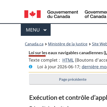
Language
selection
Menu
MENU
PRINCIPAL
You
Canada.ca
Ministère de la Justice
Site Web
are
Loi sur les eaux navigables canadiennes (
L
Texte complet :
HTML
Texte
(Boutons d’acces
here:
Loi à jour 2026-06-17;
complet
dernière mod
:
Page précédente
Loi
sur
les
Exécution et contrôle d’appl
eaux
navigables