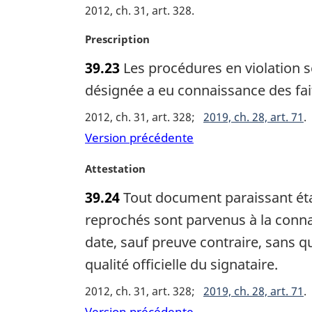
:
r
2012, ch. 31, art. 328
g
i
N
Prescription
n
o
39.23
Les procédures en violation s
a
t
l
e
désignée a eu connaissance des fai
e
m
2012, ch. 31, art. 328
2019, ch. 28, art. 71
:
a
r
Version précédente
g
i
N
Attestation
n
o
39.24
Tout document paraissant étab
a
t
l
e
reprochés sont parvenus à la conna
e
m
date, sauf preuve contraire, sans qu
:
a
qualité officielle du signataire.
r
g
2012, ch. 31, art. 328
2019, ch. 28, art. 71
i
Version précédente