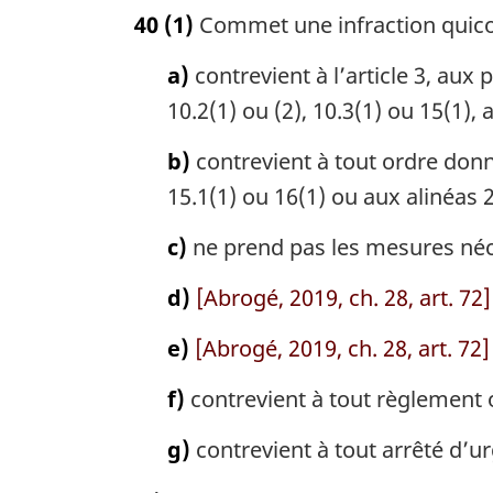
o
a
40
(1)
Commet une infraction quicon
t
l
e
e
a)
contrevient à l’article 3, aux 
m
:
a
10.2(1) ou (2), 10.3(1) ou 15(1),
r
g
b)
contrevient à tout ordre donné
i
15.1(1) ou 16(1) ou aux alinéas 25
n
a
c)
ne prend pas les mesures néce
l
e
d)
[Abrogé, 2019, ch. 28, art. 72]
:
e)
[Abrogé, 2019, ch. 28, art. 72]
f)
contrevient à tout règlement ou
g)
contrevient à tout arrêté d’urg