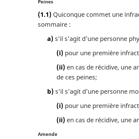
N
Peines
o
(1.1)
Quiconque commet une infracti
t
e
sommaire :
m
a
a)
s’il s’agit d’une personne phy
r
g
(i)
pour une première infract
i
n
(ii)
en cas de récidive, une 
a
de ces peines;
l
e
b)
s’il s’agit d’une personne mor
:
(i)
pour une première infract
(ii)
en cas de récidive, une a
N
Amende