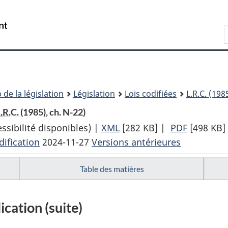
Passer
Passer
Passer
au
à
à
Recherche
contenu
«
la
principal
À
version
propos
HTML
de
simplifiée
ce
 de la législation
Législation
Lois codifiées
L.R.C.
(1985
site
.R.C.
(1985), ch. N-22)
sibilité disponibles) |
XML
Texte
[282 KB]
|
PDF
Texte
[498 KB]
ification
2024-11-27
Versions antérieures
complet
complet
:
:
Table des matières
Loi
Loi
sur
sur
les
les
ication (suite)
eaux
eaux
navigables
navigabl