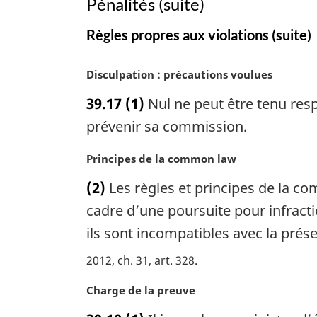
Pénalités (suite)
canadiennes
Règles propres aux violations (suite)
N
Disculpation : précautions voulues
o
39.17
(1)
Nul ne peut être tenu resp
t
e
prévenir sa commission.
m
a
N
Principes de la
common law
r
o
(2)
Les règles et principes de la
co
g
t
i
e
cadre d’une poursuite pour infracti
n
m
ils sont incompatibles avec la prése
a
a
l
r
2012, ch. 31, art. 328
e
g
:
i
N
Charge de la preuve
n
o