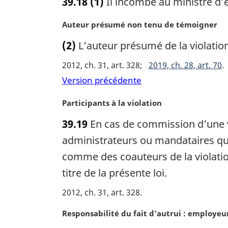
39.18
(1)
Il incombe au ministre d’é
a
t
l
e
N
Auteur présumé non tenu de témoigner
e
m
o
:
a
(2)
L’auteur présumé de la violatio
t
r
e
g
2012, ch. 31, art. 328
2019, ch. 28, art. 70
m
i
Version précédente
a
n
r
a
N
Participants à la violation
g
l
o
i
e
39.19
En cas de commission d’une vi
t
n
:
e
administrateurs ou mandataires qui 
a
m
l
comme des coauteurs de la violatio
a
e
titre de la présente loi.
r
:
g
2012, ch. 31, art. 328
i
n
N
Responsabilité du fait d’autrui : employe
a
o