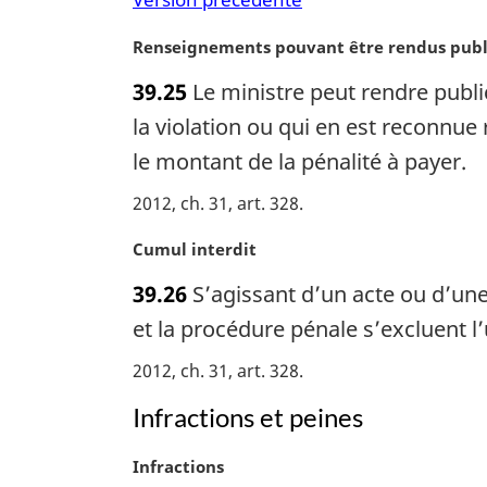
n
a
N
Renseignements pouvant être rendus publ
l
o
e
39.25
Le ministre peut rendre publ
t
:
e
la violation ou qui en est reconnue 
m
le montant de la pénalité à payer.
a
r
2012, ch. 31, art. 328
g
i
N
Cumul interdit
n
o
39.26
S’agissant d’un acte ou d’une o
a
t
l
e
et la procédure pénale s’excluent l’
e
m
2012, ch. 31, art. 328
:
a
r
Infractions et peines
g
i
N
Infractions
n