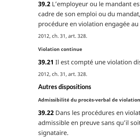
l
39.2
L’employeur ou le mandant est
t
e
e
cadre de son emploi ou du mandat, q
:
m
procédure en violation engagée au ti
a
r
2012, ch. 31, art. 328
g
i
N
Violation continue
n
o
39.21
Il est compté une violation di
a
t
l
e
2012, ch. 31, art. 328
e
m
:
a
Autres dispositions
r
g
N
Admissibilité du procès-verbal de violatio
i
o
39.22
Dans les procédures en violati
n
t
a
e
admissible en preuve sans qu’il soit 
l
m
signataire.
e
a