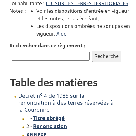
Loi habilitante :
LOI SUR LES TERRES TERRITORIALES
:
Décret
:
o
Notes :
Voir les dispositions d'entrée en vigueur
Décret
n
Décret
o
o
et les notes, le cas échéant.
n
4
n
Les dispositions ombrées ne sont pas en
4
de
4
vigueur.
de
Aide
1985
de
1985
sur
1985
Rechercher dans ce règlement :
sur
la
sur
la
renonciation
la
renonciation
à
renonciation
à
des
à
Table des matières
des
terres
des
terres
réservées
terres
réservées
à
réservées
o
Décret n
4 de 1985 sur la
à
la
à
renonciation à des terres réservées à
la Couronne
la
Couronne
la
Couronne
Couronne
Titre abrégé
1 -
Renonciation
2 -
ANNEXE