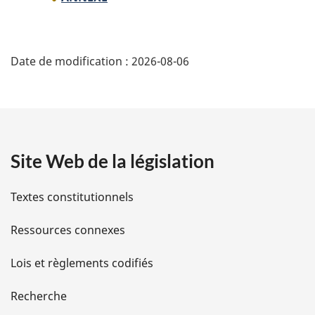
D
Date de modification :
2026-08-06
é
t
a
Site Web de la législation
i
l
Textes constitutionnels
s
Ressources connexes
d
Lois et règlements codifiés
e
Recherche