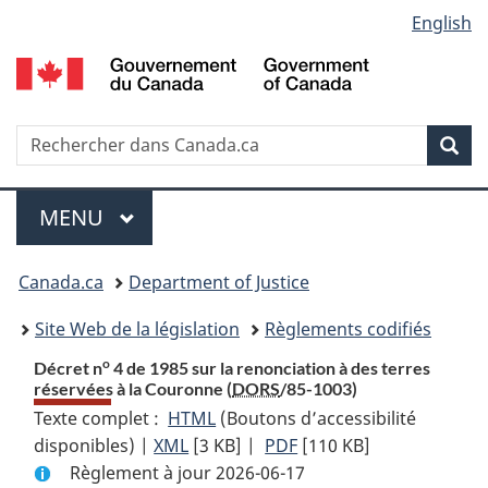
Language
English
Passer
Passer
Passer
au
à
à
selection
contenu
«
la
principal
À
version
propos
HTML
Recherche
R
Rec
de
simplifiée
d
ce
C
Menu
site
MENU
PRINCIPAL
You
Canada.ca
Department of Justice
are
Site Web de la législation
Règlements codifiés
here:
o
Décret n
4 de 1985 sur la renonciation à des terres
réservées à la Couronne (
DORS
/85-1003)
Texte complet :
HTML
Texte
(Boutons d’accessibilité
disponibles) |
XML
Texte
[3 KB]
complet
|
PDF
Texte
[110 KB]
Règlement à jour 2026-06-17
complet
:
complet