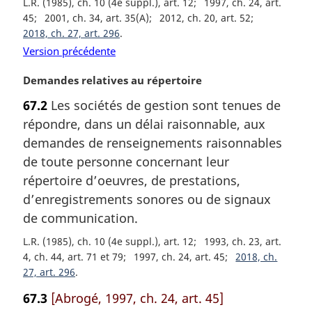
L.R. (1985), ch. 10 (4e suppl.), art. 12
1997, ch. 24, art.
a
45
2001, ch. 34, art. 35(A)
2012, ch. 20, art. 52
l
2018, ch. 27, art. 296
e
Version précédente
:
N
Demandes relatives au répertoire
o
67.2
Les sociétés de gestion sont tenues de
t
répondre, dans un délai raisonnable, aux
e
m
demandes de renseignements raisonnables
a
de toute personne concernant leur
r
répertoire d’oeuvres, de prestations,
g
d’enregistrements sonores ou de signaux
i
de communication.
n
a
L.R. (1985), ch. 10 (4e suppl.), art. 12
1993, ch. 23, art.
l
4, ch. 44, art. 71 et 79
1997, ch. 24, art. 45
2018, ch.
e
27, art. 296
:
67.3
[Abrogé, 1997, ch. 24, art. 45]