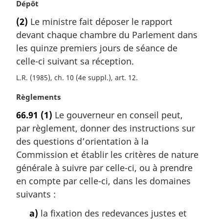
e
N
Dépôt
:
o
(2)
Le ministre fait déposer le rapport
t
devant chaque chambre du Parlement dans
e
m
les quinze premiers jours de séance de
a
celle-ci suivant sa réception.
r
L.R. (1985), ch. 10 (4e suppl.), art. 12
g
i
N
Règlements
n
o
a
66.91
(1)
Le gouverneur en conseil peut,
t
l
par règlement, donner des instructions sur
e
e
m
des questions d’orientation à la
:
a
Commission et établir les critères de nature
r
générale à suivre par celle-ci, ou à prendre
g
en compte par celle-ci, dans les domaines
i
suivants :
n
a
a)
la fixation des redevances justes et
l