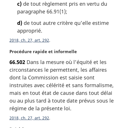
c)
de tout règlement pris en vertu du
paragraphe 66.91(1);
d)
de tout autre critère qu’elle estime
approprié.
2018, ch. 27, art. 292
N
Procédure rapide et informelle
o
66.502
Dans la mesure où l’équité et les
t
circonstances le permettent, les affaires
e
m
dont la Commission est saisie sont
a
instruites avec célérité et sans formalisme,
r
mais en tout état de cause dans tout délai
g
ou au plus tard à toute date prévus sous le
i
régime de la présente loi.
n
a
2018, ch. 27, art. 292
l
e