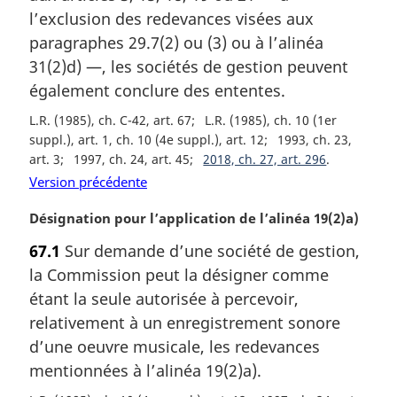
r
l’exclusion des redevances visées aux
g
paragraphes 29.7(2) ou (3) ou à l’alinéa
i
31(2)d) —, les sociétés de gestion peuvent
n
a
également conclure des ententes.
l
L.R. (1985), ch. C-42, art. 67
L.R. (1985), ch. 10 (1er
e
suppl.), art. 1, ch. 10 (4e suppl.), art. 12
1993, ch. 23,
:
art. 3
1997, ch. 24, art. 45
2018, ch. 27, art. 296
Version précédente
N
Désignation pour l’application de l’alinéa 19(2)a)
o
67.1
Sur demande d’une société de gestion,
t
la Commission peut la désigner comme
e
m
étant la seule autorisée à percevoir,
a
relativement à un enregistrement sonore
r
d’une oeuvre musicale, les redevances
g
mentionnées à l’alinéa 19(2)a).
i
n