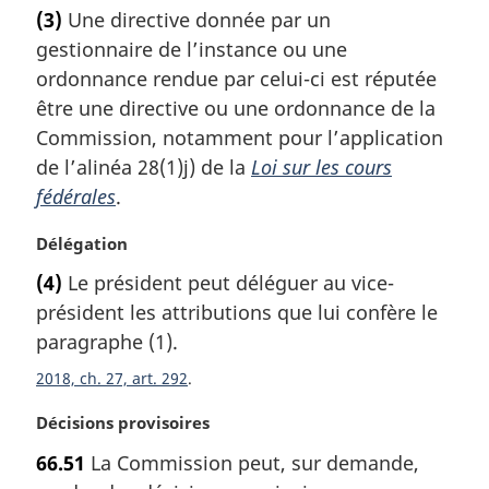
o
(3)
Une directive donnée par un
t
gestionnaire de l’instance ou une
e
m
ordonnance rendue par celui-ci est réputée
a
être une directive ou une ordonnance de la
r
Commission, notamment pour l’application
g
de l’alinéa 28(1)j) de la
Loi sur les cours
i
fédérales
.
n
a
N
Délégation
l
o
e
(4)
Le président peut déléguer au vice-
t
:
président les attributions que lui confère le
e
m
paragraphe (1).
a
2018, ch. 27, art. 292
r
g
N
Décisions provisoires
i
o
n
66.51
La Commission peut, sur demande,
t
a