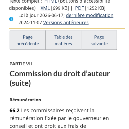
Texte complet :
HTML
Texte
(Boutons d’accessibilité
disponibles) |
XML
Texte
[699 KB]
complet
|
PDF
Texte
[1252 KB]
Loi à jour 2026-06-17;
complet
:
dernière modification
complet
2024-11-07
Versions antérieures
:
Loi
:
Loi
sur
Loi
sur
le
sur
Page
Table des
Page
précédente
matières
suivante
le
droit
le
droit
d’auteur
droit
d’auteur
d’auteur
PARTIE VII
Commission du droit d’auteur
(suite)
N
Rémunération
o
66.2
Les commissaires reçoivent la
t
rémunération fixée par le gouverneur en
e
m
conseil et ont droit aux frais de