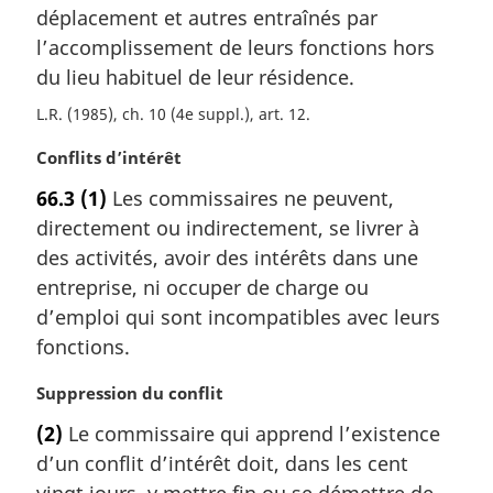
a
déplacement et autres entraînés par
r
l’accomplissement de leurs fonctions hors
g
du lieu habituel de leur résidence.
i
n
L.R. (1985), ch. 10 (4e suppl.), art. 12
a
l
N
Conflits d’intérêt
e
o
66.3
(1)
Les commissaires ne peuvent,
:
t
directement ou indirectement, se livrer à
e
m
des activités, avoir des intérêts dans une
a
entreprise, ni occuper de charge ou
r
d’emploi qui sont incompatibles avec leurs
g
fonctions.
i
n
N
Suppression du conflit
a
o
l
(2)
Le commissaire qui apprend l’existence
t
e
d’un conflit d’intérêt doit, dans les cent
e
:
m