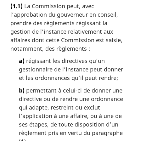
o
(1.1)
La Commission peut, avec
t
l’approbation du gouverneur en conseil,
e
m
prendre des règlements régissant la
a
gestion de l’instance relativement aux
r
affaires dont cette Commission est saisie,
g
notamment, des règlements :
i
n
a)
régissant les directives qu’un
a
gestionnaire de l’instance peut donner
l
et les ordonnances qu’il peut rendre;
e
:
b)
permettant à celui-ci de donner une
directive ou de rendre une ordonnance
qui adapte, restreint ou exclut
l’application à une affaire, ou à une de
ses étapes, de toute disposition d’un
règlement pris en vertu du paragraphe