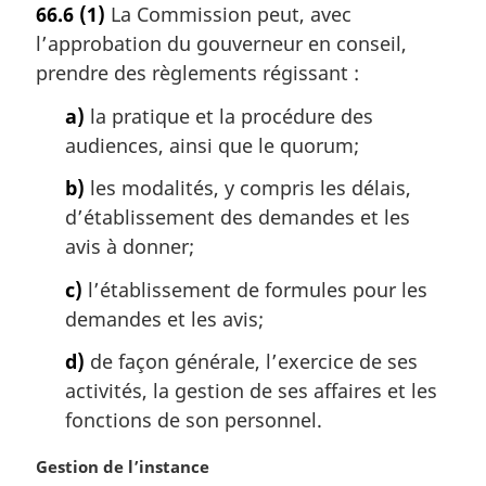
66.6
(1)
La Commission peut, avec
t
l’approbation du gouverneur en conseil,
e
m
prendre des règlements régissant :
a
a)
la pratique et la procédure des
r
g
audiences, ainsi que le quorum;
i
b)
les modalités, y compris les délais,
n
a
d’établissement des demandes et les
l
avis à donner;
e
:
c)
l’établissement de formules pour les
demandes et les avis;
d)
de façon générale, l’exercice de ses
activités, la gestion de ses affaires et les
fonctions de son personnel.
N
Gestion de l’instance