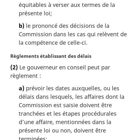
équitables à verser aux termes de la
e
:
présente loi;
b)
le prononcé des décisions de la
Commission dans les cas qui relèvent de
la compétence de celle-ci.
N
Règlements établissant des délais
o
(2)
Le gouverneur en conseil peut par
t
règlement :
e
m
a)
prévoir les dates auxquelles, ou les
a
délais dans lesquels, les affaires dont la
r
g
Commission est saisie doivent être
i
tranchées et les étapes procédurales
n
d’une affaire, mentionnées dans la
a
présente loi ou non, doivent être
l
terminées;
e