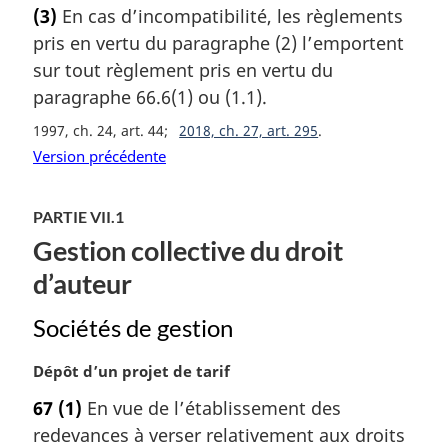
o
(3)
En cas d’incompatibilité, les règlements
t
pris en vertu du paragraphe (2) l’emportent
e
m
sur tout règlement pris en vertu du
a
paragraphe 66.6(1) ou (1.1).
r
1997, ch. 24, art. 44
2018, ch. 27, art. 295
g
i
Version précédente
n
a
PARTIE VII.1
l
e
Gestion collective du droit
:
d’auteur
Sociétés de gestion
N
Dépôt d’un projet de tarif
o
67
(1)
En vue de l’établissement des
t
redevances à verser relativement aux droits
e