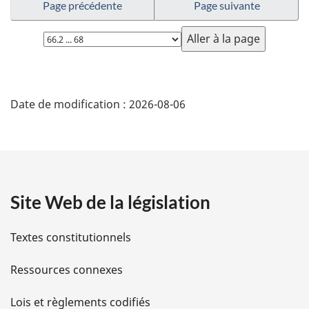
Page précédente
Page suivante
Choisissez
la
page
D
Date de modification :
2026-08-06
é
t
a
Site Web de la législation
i
l
Textes constitutionnels
s
Ressources connexes
d
Lois et règlements codifiés