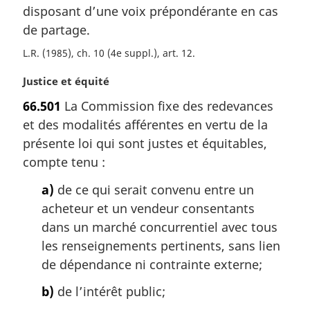
a
m
disposant d’une voix prépondérante en cas
l
a
de partage.
e
r
L.R. (1985), ch. 10 (4e suppl.), art. 12
:
g
i
N
Justice et équité
n
o
a
66.501
La Commission fixe des redevances
t
l
et des modalités afférentes en vertu de la
e
e
m
présente loi qui sont justes et équitables,
:
a
compte tenu :
r
g
a)
de ce qui serait convenu entre un
i
acheteur et un vendeur consentants
n
dans un marché concurrentiel avec tous
a
les renseignements pertinents, sans lien
l
de dépendance ni contrainte externe;
e
:
b)
de l’intérêt public;