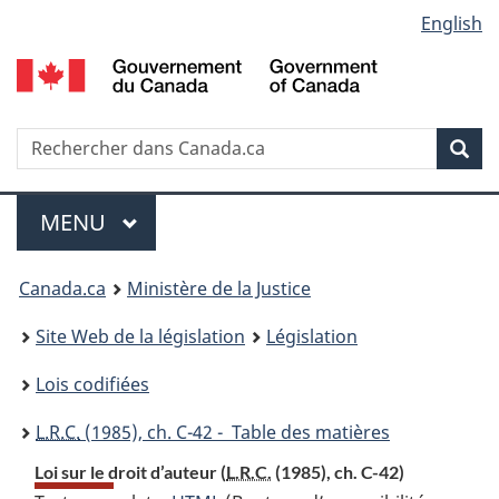
Language
English
Passer
Passer
Passer
au
à
à
selection
contenu
«
la
principal
À
version
propos
HTML
Recherche
R
Rec
de
simplifiée
d
ce
C
Menu
site
MENU
PRINCIPAL
You
Canada.ca
Ministère de la Justice
are
Site Web de la législation
Législation
here:
Lois codifiées
L.R.C.
(1985), ch. C-42 - Table des matières
Loi sur le droit d’auteur (
L.R.C.
(1985), ch. C-42)