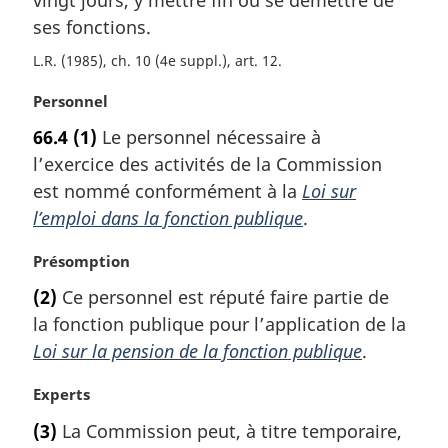
vingt jours, y mettre fin ou se démettre de
a
ses fonctions.
r
L.R. (1985), ch. 10 (4e suppl.), art. 12
g
i
N
Personnel
n
o
a
66.4
(1)
Le personnel nécessaire à
t
l
l’exercice des activités de la Commission
e
e
m
est nommé conformément à la
Loi sur
:
a
l’emploi dans la fonction publique
.
r
g
N
Présomption
i
o
(2)
Ce personnel est réputé faire partie de
n
t
a
la fonction publique pour l’application de la
e
l
m
Loi sur la pension de la fonction publique
.
e
a
:
r
N
Experts
g
o
(3)
La Commission peut, à titre temporaire,
i
t