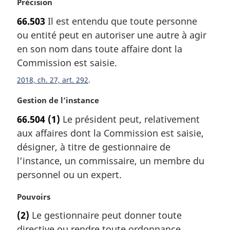
N
Précision
:
o
66.503
Il est entendu que toute personne
t
ou entité peut en autoriser une autre à agir
e
m
en son nom dans toute affaire dont la
a
Commission est saisie.
r
2018, ch. 27, art. 292
g
i
N
Gestion de l’instance
n
o
a
66.504
(1)
Le président peut, relativement
t
l
aux affaires dont la Commission est saisie,
e
e
m
désigner, à titre de gestionnaire de
:
a
l’instance, un commissaire, un membre du
r
personnel ou un expert.
g
i
N
Pouvoirs
n
o
a
(2)
Le gestionnaire peut donner toute
t
l
directive ou rendre toute ordonnance