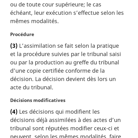
a
ou de toute cour supérieure; le cas
r
échéant, leur exécution s’effectue selon les
g
mêmes modalités.
i
n
N
Procédure
a
o
l
(3)
L’assimilation se fait selon la pratique
t
e
et la procédure suivies par le tribunal saisi
e
:
m
ou par la production au greffe du tribunal
a
d’une copie certifiée conforme de la
r
décision. La décision devient dès lors un
g
acte du tribunal.
i
n
N
Décisions modificatives
a
o
l
(4)
Les décisions qui modifient les
t
e
décisions déjà assimilées à des actes d’un
e
:
m
tribunal sont réputées modifier ceux-ci et
a
peuvent, selon les mêmes modalités, faire