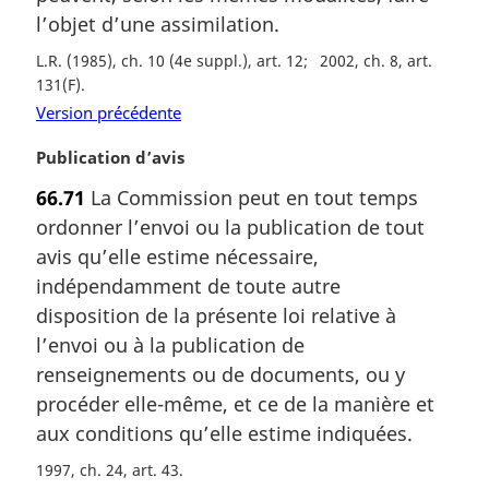
r
l’objet d’une assimilation.
g
i
L.R. (1985), ch. 10 (4e suppl.), art. 12
2002, ch. 8, art.
n
131(F)
a
Version précédente
l
e
N
Publication d’avis
:
o
66.71
La Commission peut en tout temps
t
ordonner l’envoi ou la publication de tout
e
m
avis qu’elle estime nécessaire,
a
indépendamment de toute autre
r
disposition de la présente loi relative à
g
l’envoi ou à la publication de
i
renseignements ou de documents, ou y
n
a
procéder elle-même, et ce de la manière et
l
aux conditions qu’elle estime indiquées.
e
:
1997, ch. 24, art. 43