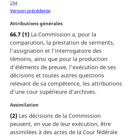
294
i
n
Version précédente
a
N
Attributions générales
l
o
e
66.7
(1)
La Commission a, pour la
t
:
comparution, la prestation de serments,
e
m
l’assignation et l’interrogatoire des
a
témoins, ainsi que pour la production
r
d’éléments de preuve, l’exécution de ses
g
décisions et toutes autres questions
i
relevant de sa compétence, les attributions
n
a
d’une cour supérieure d’archives.
l
e
N
Assimilation
:
o
(2)
Les décisions de la Commission
t
peuvent, en vue de leur exécution, être
e
m
assimilées à des actes de la Cour fédérale