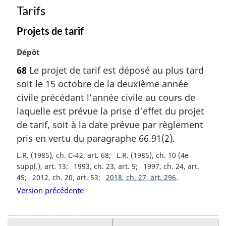
Tarifs
Projets de tarif
N
Dépôt
o
68
Le projet de tarif est déposé au plus tard
t
soit le 15 octobre de la deuxième année
e
m
civile précédant l’année civile au cours de
a
laquelle est prévue la prise d’effet du projet
r
de tarif, soit à la date prévue par règlement
g
pris en vertu du paragraphe 66.91(2).
i
n
L.R. (1985), ch. C-42, art. 68
L.R. (1985), ch. 10 (4e
a
suppl.), art. 13
1993, ch. 23, art. 5
1997, ch. 24, art.
l
45
2012, ch. 20, art. 53
2018, ch. 27, art. 296
e
Version précédente
: