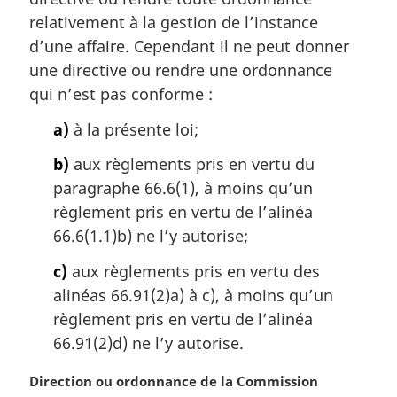
e
e
m
relativement à la gestion de l’instance
:
a
d’une affaire. Cependant il ne peut donner
r
une directive ou rendre une ordonnance
g
qui n’est pas conforme :
i
n
a)
à la présente loi;
a
l
b)
aux règlements pris en vertu du
e
paragraphe 66.6(1), à moins qu’un
:
règlement pris en vertu de l’alinéa
66.6(1.1)b) ne l’y autorise;
c)
aux règlements pris en vertu des
alinéas 66.91(2)a) à c), à moins qu’un
règlement pris en vertu de l’alinéa
66.91(2)d) ne l’y autorise.
N
Direction ou ordonnance de la Commission