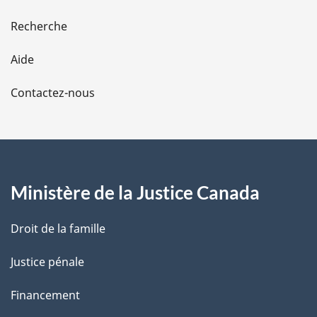
e
Recherche
l
Aide
a
Contactez-nous
p
a
g
Ministère de la Justice Canada
e
Droit de la famille
Justice pénale
Financement