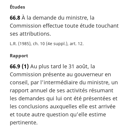
N
Études
o
66.8
À la demande du ministre, la
t
Commission effectue toute étude touchant
e
m
ses attributions.
a
L.R. (1985), ch. 10 (4e suppl.), art. 12
r
g
N
Rapport
i
o
n
66.9
(1)
Au plus tard le 31 août, la
t
a
Commission présente au gouverneur en
e
l
m
conseil, par l’intermédiaire du ministre, un
e
a
rapport annuel de ses activités résumant
:
r
les demandes qui lui ont été présentées et
g
les conclusions auxquelles elle est arrivée
i
et toute autre question qu’elle estime
n
a
pertinente.
l