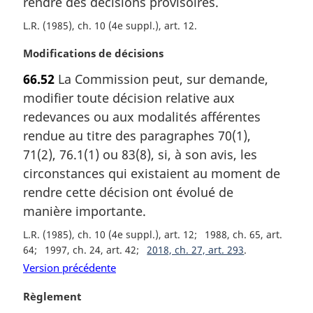
rendre des décisions provisoires.
e
l
m
L.R. (1985), ch. 10 (4e suppl.), art. 12
e
a
:
r
N
Modifications de décisions
g
o
66.52
La Commission peut, sur demande,
i
t
n
modifier toute décision relative aux
e
a
m
redevances ou aux modalités afférentes
l
a
rendue au titre des paragraphes 70(1),
e
r
71(2), 76.1(1) ou 83(8), si, à son avis, les
:
g
circonstances qui existaient au moment de
i
rendre cette décision ont évolué de
n
a
manière importante.
l
L.R. (1985), ch. 10 (4e suppl.), art. 12
1988, ch. 65, art.
e
64
1997, ch. 24, art. 42
2018, ch. 27, art. 293
:
Version précédente
N
Règlement
o