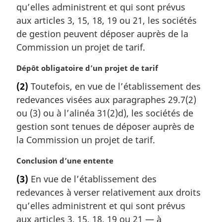
m
qu’elles administrent et qui sont prévus
a
aux articles 3, 15, 18, 19 ou 21, les sociétés
r
de gestion peuvent déposer auprès de la
g
Commission un projet de tarif.
i
n
N
Dépôt obligatoire d’un projet de tarif
a
o
l
(2)
Toutefois, en vue de l’établissement des
t
e
redevances visées aux paragraphes 29.7(2)
e
:
m
ou (3) ou à l’alinéa 31(2)d), les sociétés de
a
gestion sont tenues de déposer auprès de
r
la Commission un projet de tarif.
g
i
N
Conclusion d’une entente
n
o
a
(3)
En vue de l’établissement des
t
l
redevances à verser relativement aux droits
e
e
m
qu’elles administrent et qui sont prévus
:
a
aux articles 3, 15, 18, 19 ou 21 — à