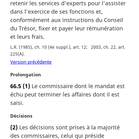
retenir les services d’experts pour l’assister
n
e
a
m
dans l’exercice de ses fonctions et,
l
a
conformément aux instructions du Conseil
e
r
du Trésor, fixer et payer leur rémunération
:
g
et leurs frais.
i
n
L.R. (1985), ch. 10 (4e suppl.), art. 12
2003, ch. 22, art.
a
225(A)
l
Version précédente
e
:
N
Prolongation
o
66.5
(1)
Le commissaire dont le mandat est
t
échu peut terminer les affaires dont il est
e
m
saisi.
a
r
N
Décisions
g
o
(2)
Les décisions sont prises à la majorité
i
t
des commissaires, celui qui préside
n
e