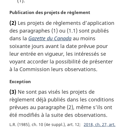
(1).
N
Publication des projets de règlement
o
(2)
Les projets de règlements d’application
t
des paragraphes (1) ou (1.1) sont publiés
e
m
dans la
Gazette du Canada
au moins
a
soixante jours avant la date prévue pour
r
leur entrée en vigueur, les intéressés se
g
voyant accorder la possibilité de présenter
i
à la Commission leurs observations.
n
a
N
Exception
l
o
e
(3)
Ne sont pas visés les projets de
t
:
règlement déjà publiés dans les conditions
e
m
prévues au paragraphe (2), même s’ils ont
a
été modifiés à la suite des observations.
r
L.R. (1985), ch. 10 (4e suppl.), art. 12
2018, ch. 27, art.
g