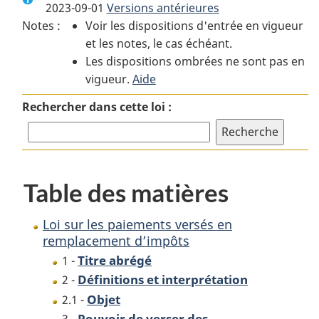
2023-09-01
Versions antérieures
:
Loi
:
Notes :
Voir les dispositions d'entrée en vigueur
Loi
sur
Loi
et les notes, le cas échéant.
sur
les
sur
Les dispositions ombrées ne sont pas en
les
paiements
les
vigueur.
paiements
Aide
versés
paiements
versés
en
versés
Rechercher dans cette loi :
en
remplacement
en
remplacement
d’impôts
remplacement
d’impôts
d’impôts
Table des matières
Loi sur les paiements versés en
remplacement d’impôts
Titre abrégé
1 -
Définitions et interprétation
2 -
Objet
2.1 -
Pouvoir de verser des