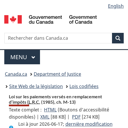
Language
English
Passer
Passer
Passer
au
à
à
selection
contenu
«
la
principal
À
version
propos
HTML
Recherche
R
Rec
de
simplifiée
d
ce
C
Menu
site
MENU
PRINCIPAL
You
Canada.ca
Department of Justice
are
Site Web de la législation
Lois codifiées
here:
Loi sur les paiements versés en remplacement
d’impôts (
L.R.C.
(1985), ch. M-13)
Texte complet :
HTML
Texte
(Boutons d’accessibilité
disponibles) |
XML
Texte
[88 KB]
complet
|
PDF
Texte
[274 KB]
Loi à jour 2026-06-17;
complet
:
dernière modification
complet