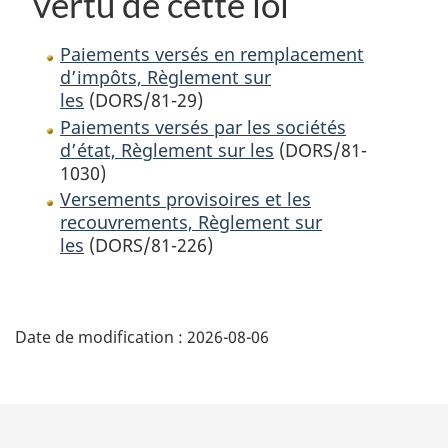
vertu de cette loi
Paiements versés en remplacement
d’impôts, Règlement sur
les
(DORS/81-29)
Paiements versés par les sociétés
d’état, Règlement sur les
(DORS/81-
1030)
Versements provisoires et les
recouvrements, Règlement sur
les
(DORS/81-226)
D
Date de modification :
2026-08-06
é
t
a