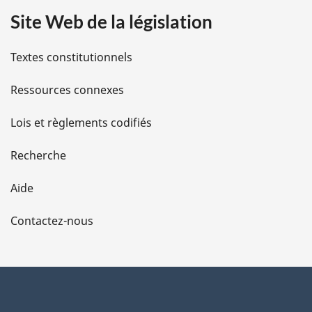
Site Web de la législation
i
l
Textes constitutionnels
s
Ressources connexes
d
Lois et règlements codifiés
e
Recherche
l
Aide
a
Contactez-nous
p
a
g