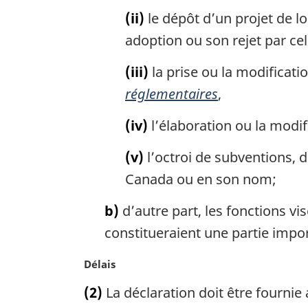
l
(ii)
le dépôt d’un projet de l
e
:
adoption ou son rejet par cell
(iii)
la prise ou la modificat
réglementaires
,
(iv)
l’élaboration ou la modi
(v)
l’octroi de subventions, 
Canada ou en son nom;
b)
d’autre part, les fonctions vi
constitueraient une partie impo
N
Délais
o
(2)
La déclaration doit être fournie
t