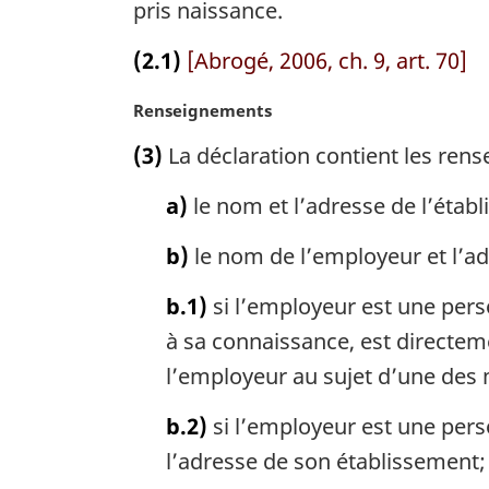
e
pris naissance.
m
a
(2.1)
[Abrogé, 2006, ch. 9, art. 70]
r
g
N
Renseignements
i
o
(3)
La déclaration contient les ren
n
t
a
e
a)
le nom et l’adresse de l’étab
l
m
e
a
b)
le nom de l’employeur et l’a
:
r
g
b.1)
si l’employeur est une perso
i
n
à sa connaissance, est directem
a
l’employeur au sujet d’une des m
l
e
b.2)
si l’employeur est une perso
:
l’adresse de son établissement;