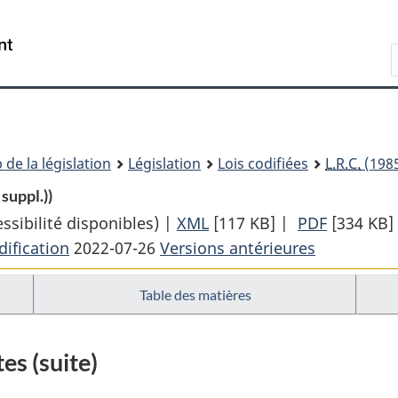
Passer
Passer
Passer
au
à
à
Recherche
contenu
«
la
principal
À
version
propos
HTML
de
simplifiée
ce
 de la législation
Législation
Lois codifiées
L.R.C.
(1985
site
suppl.))
sibilité disponibles) |
XML
Texte
[117 KB]
|
PDF
Texte
[334 KB]
ification
2022-07-26
Versions antérieures
complet
complet
:
:
Table des matières
Loi
Loi
sur
sur
le
le
es (suite)
lobbying
lobbying