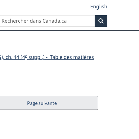
English
Rechercher
Recherche
dans
Canada.ca
e
), ch. 44 (4
suppl.) - Table des matières
Page suivante