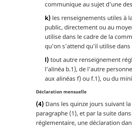
communique au sujet d’une des m
k)
les renseignements utiles à
public, directement ou au moye
utilise dans le cadre de la comm
qu’on s’attend qu’il utilise dans 
l)
tout autre renseignement réglem
l’alinéa b.1), de l’autre personn
aux alinéas f) ou f.1), ou du min
N
Déclaration mensuelle
o
(4)
Dans les quinze jours suivant la
t
e
paragraphe (1), et par la suite dans
m
réglementaire, une déclaration dans
a