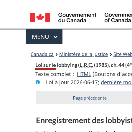
Language
selection
Menu
MENU
PRINCIPAL
You
Canada.ca
Ministère de la Justice
Site Web
are
e
Loi sur le lobbying (
L.R.C.
(1985), ch. 44 (4
Texte complet :
HTML
Texte
(Boutons d’acces
here:
Loi à jour 2026-06-17;
complet
dernière mod
:
Page précédente
Loi
sur
le
Enregistrement des lobbyist
lobbying