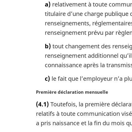
r
a)
relativement à toute communica
g
titulaire d’une charge publique 
i
n
renseignements, réglementaires e
a
renseignement prévu par règle
l
e
b)
tout changement des renseign
:
renseignement additionnel qu’il 
connaissance après la transmiss
c)
le fait que l’employeur n’a plu
N
Première déclaration mensuelle
o
(4.1)
Toutefois, la première déclara
t
e
relatifs à toute communication visée
m
a pris naissance et la fin du mois q
a