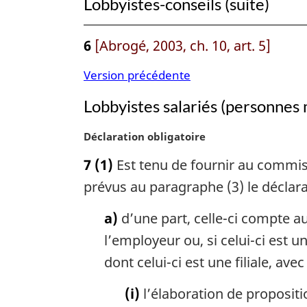
Lobbyistes-conseils (suite)
6
[Abrogé, 2003, ch. 10, art. 5]
Version précédente
Lobbyistes salariés (personnes 
N
Déclaration obligatoire
o
7
(1)
Est tenu de fournir au commis
t
e
prévus au paragraphe (3) le déclar
m
a
a)
d’une part, celle-ci compte 
r
l’employeur ou, si celui-ci est
g
dont celui-ci est une filiale, av
i
n
(i)
l’élaboration de propositi
a