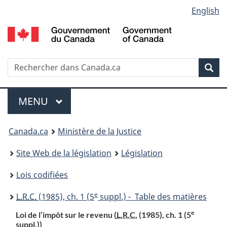
Language
English
Passer
Passer
Passer
au
à
à
selection
contenu
«
la
principal
À
version
propos
HTML
Recherche
R
Rec
de
simplifiée
d
ce
C
Menu
site
MENU
PRINCIPAL
You
Canada.ca
Ministère de la Justice
are
Site Web de la législation
Législation
here:
Lois codifiées
e
L.R.C.
(1985), ch. 1 (5
suppl.) - Table des matières
e
Loi de l’impôt sur le revenu (
L.R.C.
(1985), ch. 1 (5
suppl.))