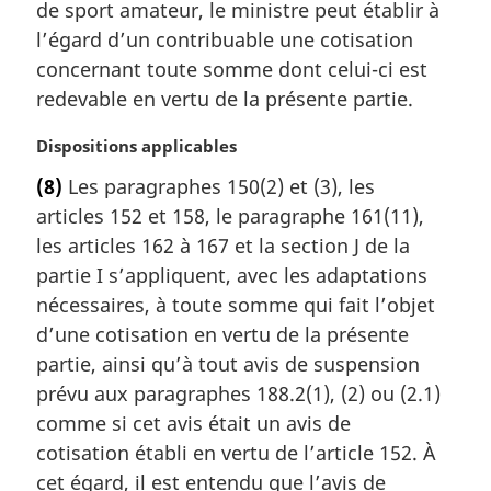
de sport amateur, le ministre peut établir à
g
l’égard d’un contribuable une cotisation
i
concernant toute somme dont celui-ci est
n
a
redevable en vertu de la présente partie.
l
e
N
Dispositions applicables
:
o
(8)
Les paragraphes 150(2) et (3), les
t
articles 152 et 158, le paragraphe 161(11),
e
m
les articles 162 à 167 et la section J de la
a
partie I s’appliquent, avec les adaptations
r
nécessaires, à toute somme qui fait l’objet
g
d’une cotisation en vertu de la présente
i
partie, ainsi qu’à tout avis de suspension
n
a
prévu aux paragraphes 188.2(1), (2) ou (2.1)
l
comme si cet avis était un avis de
e
cotisation établi en vertu de l’article 152. À
:
cet égard, il est entendu que l’avis de