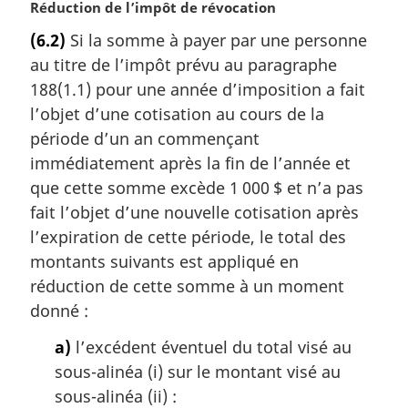
N
Réduction de l’impôt de révocation
o
(6.2)
Si la somme à payer par une personne
t
au titre de l’impôt prévu au paragraphe
e
m
188(1.1) pour une année d’imposition a fait
a
l’objet d’une cotisation au cours de la
r
période d’un an commençant
g
immédiatement après la fin de l’année et
i
que cette somme excède 1 000 $ et n’a pas
n
a
fait l’objet d’une nouvelle cotisation après
l
l’expiration de cette période, le total des
e
montants suivants est appliqué en
:
réduction de cette somme à un moment
donné :
a)
l’excédent éventuel du total visé au
sous-alinéa (i) sur le montant visé au
sous-alinéa (ii) :