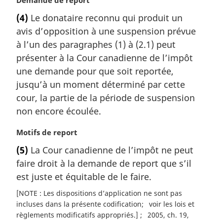
o
(4)
Le donataire reconnu qui produit un
t
avis d’opposition à une suspension prévue
e
m
à l’un des paragraphes (1) à (2.1) peut
a
présenter à la Cour canadienne de l’impôt
r
une demande pour que soit reportée,
g
jusqu’à un moment déterminé par cette
i
cour, la partie de la période de suspension
n
a
non encore écoulée.
l
e
N
Motifs de report
:
o
(5)
La Cour canadienne de l’impôt ne peut
t
faire droit à la demande de report que s’il
e
m
est juste et équitable de le faire.
a
[NOTE : Les dispositions d’application ne sont pas
r
incluses dans la présente codification
voir les lois et
g
règlements modificatifs appropriés.]
2005, ch. 19,
i