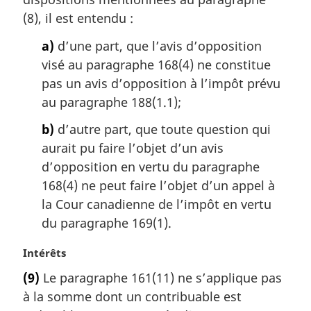
a
(8), il est entendu :
r
g
a)
d’une part, que l’avis d’opposition
i
visé au paragraphe 168(4) ne constitue
n
pas un avis d’opposition à l’impôt prévu
a
au paragraphe 188(1.1);
l
e
b)
d’autre part, que toute question qui
:
aurait pu faire l’objet d’un avis
d’opposition en vertu du paragraphe
168(4) ne peut faire l’objet d’un appel à
la Cour canadienne de l’impôt en vertu
du paragraphe 169(1).
N
Intérêts
o
(9)
Le paragraphe 161(11) ne s’applique pas
t
à la somme dont un contribuable est
e