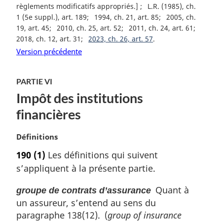
règlements modificatifs appropriés.]
L.R. (1985), ch.
1 (5e suppl.), art. 189
1994, ch. 21, art. 85
2005, ch.
19, art. 45
2010, ch. 25, art. 52
2011, ch. 24, art. 61
2018, ch. 12, art. 31
2023, ch. 26, art. 57
Version précédente
PARTIE VI
Impôt des institutions
financières
N
Définitions
o
190
(1)
Les définitions qui suivent
t
s’appliquent à la présente partie.
e
m
Quant à
groupe de contrats d’assurance
a
un assureur, s’entend au sens du
r
g
paragraphe 138(12). (
group of insurance