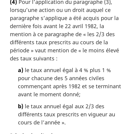
(4)
Pour l’application du paragraphe (3),
t
lorsqu’une action ou un droit auquel ce
e
m
paragraphe s’applique a été acquis pour la
a
dernière fois avant le 22 avril 1982, la
r
mention à ce paragraphe de « les 2/3 des
g
différents taux prescrits au cours de la
i
période » vaut mention de « le moins élevé
n
a
des taux suivants :
l
a)
le taux annuel égal à 4 % plus 1 %
e
:
pour chacune des 5 années civiles
commençant après 1982 et se terminant
avant le moment donné;
b)
le taux annuel égal aux 2/3 des
différents taux prescrits en vigueur au
cours de l’année ».