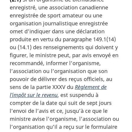
t
enregistré, une association canadienne
e
m
enregistrée de sport amateur ou une
a
organisation journalistique enregistrée
r
omet d’indiquer dans une déclaration
g
produite en vertu du paragraphe 149.1(14)
i
ou (14.1) des renseignements qui doivent y
n
a
figurer, le ministre peut, par avis envoyé en
l
recommandé, informer l’organisme,
e
l’association ou l’organisation que son
:
pouvoir de délivrer des reçus officiels, au
sens de la partie XXXV du
Règlement de
l’impôt sur le revenu
, est suspendu à
compter de la date qui suit de sept jours
l’envoi de l’avis et ce, jusqu’à ce que le
ministre avise l’organisme, l’association ou
l’organisation qu’il a reçu sur le formulaire