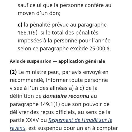
sauf celui que la personne confère au
moyen d’un don;
c)
la pénalité prévue au paragraphe
188.1(9), si le total des pénalités
imposées à la personne pour l’année
selon ce paragraphe excède 25 000 $.
N
Avis de suspension — application générale
o
(2)
Le ministre peut, par avis envoyé en
t
recommandé, informer toute personne
e
m
visée à l’un des alinéas a) à c) de la
a
définition de
au
donataire reconnu
r
paragraphe 149.1(1) que son pouvoir de
g
délivrer des reçus officiels, au sens de la
i
partie XXXV du
Règlement de l’impôt sur le
n
a
revenu
, est suspendu pour un an à compter