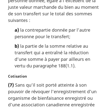
personne donnée, égale à l’excédent de la
juste valeur marchande du bien au moment
de son transfert sur le total des sommes
suivantes :
a)
la contrepartie donnée par l’autre
personne pour le transfert;
b)
la partie de la somme relative au
transfert qui a entraîné la réduction
d’une somme à payer par ailleurs en
vertu du paragraphe 188(1.1).
N
Cotisation
o
(7)
Sans qu’il soit porté atteinte à son
t
pouvoir de révoquer l’enregistrement d’un
e
m
organisme de bienfaisance enregistré ou
a
d’une association canadienne enregistrée
r