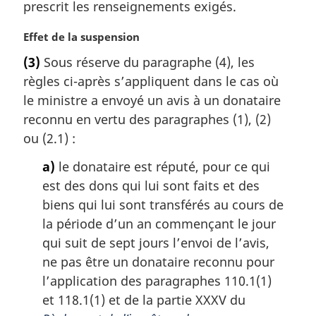
prescrit les renseignements exigés.
N
Effet de la suspension
o
(3)
Sous réserve du paragraphe (4), les
t
règles ci-après s’appliquent dans le cas où
e
m
le ministre a envoyé un avis à un donataire
a
reconnu en vertu des paragraphes (1), (2)
r
ou (2.1) :
g
i
a)
le donataire est réputé, pour ce qui
n
est des dons qui lui sont faits et des
a
biens qui lui sont transférés au cours de
l
la période d’un an commençant le jour
e
:
qui suit de sept jours l’envoi de l’avis,
ne pas être un donataire reconnu pour
l’application des paragraphes 110.1(1)
et 118.1(1) et de la partie XXXV du