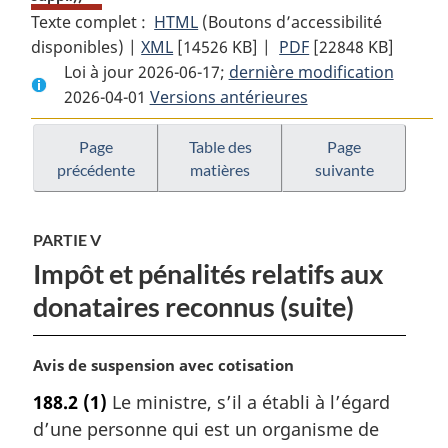
Texte complet :
HTML
Texte
(Boutons d’accessibilité
disponibles) |
XML
Texte
[14526 KB]
complet
|
PDF
Texte
[22848 KB]
Loi à jour 2026-06-17;
complet
:
dernière modification
complet
2026-04-01
Versions antérieures
:
Loi
:
Loi
de
Loi
de
l’impôt
de
Page
Table des
Page
précédente
matières
suivante
l’impôt
sur
l’impôt
sur
le
sur
le
revenu
le
PARTIE V
revenu
revenu
Impôt et pénalités relatifs aux
donataires reconnus (suite)
N
Avis de suspension avec cotisation
o
188.2
(1)
Le ministre, s’il a établi à l’égard
t
d’une personne qui est un organisme de
e