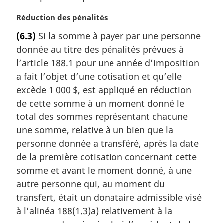
N
Réduction des pénalités
o
(6.3)
Si la somme à payer par une personne
t
donnée au titre des pénalités prévues à
e
m
l’article 188.1 pour une année d’imposition
a
a fait l’objet d’une cotisation et qu’elle
r
excède 1 000 $, est appliqué en réduction
g
de cette somme à un moment donné le
i
total des sommes représentant chacune
n
a
une somme, relative à un bien que la
l
personne donnée a transféré, après la date
e
de la première cotisation concernant cette
:
somme et avant le moment donné, à une
autre personne qui, au moment du
transfert, était un donataire admissible visé
à l’alinéa 188(1.3)a) relativement à la