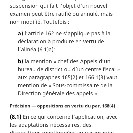
suspension qui fait l’objet d’un nouvel
examen peut être ratifié ou annulé, mais
non modifié. Toutefois :
a)
l’article 162 ne s’applique pas à la
déclaration à produire en vertu de
l’alinéa (6.1)a);
b)
la mention « chef des Appels d’un
bureau de district ou d’un centre fiscal »
aux paragraphes 165(2) et 166.1(3) vaut
mention de « Sous-commissaire de la
Direction générale des appels ».
N
Précision — oppositions en vertu du par. 168(4)
o
(8.1)
En ce qui concerne l’application, avec
t
les adaptations nécessaires, des
e
m
dispositions mentionnées au paragraphe