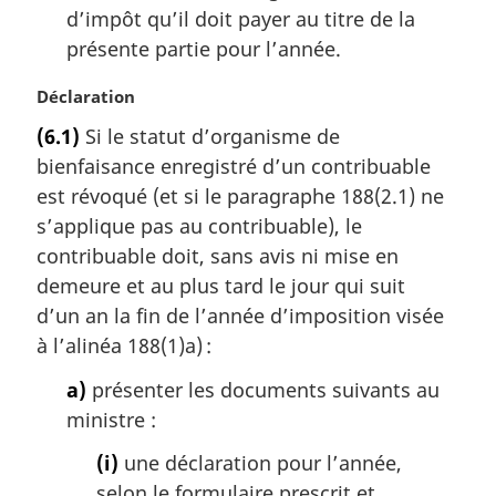
d’impôt qu’il doit payer au titre de la
présente partie pour l’année.
N
Déclaration
o
(6.1)
Si le statut d’organisme de
t
bienfaisance enregistré d’un contribuable
e
m
est révoqué (et si le paragraphe 188(2.1) ne
a
s’applique pas au contribuable), le
r
contribuable doit, sans avis ni mise en
g
demeure et au plus tard le jour qui suit
i
d’un an la fin de l’année d’imposition visée
n
a
à l’alinéa 188(1)a) :
l
a)
présenter les documents suivants au
e
:
ministre :
(i)
une déclaration pour l’année,
selon le formulaire prescrit et