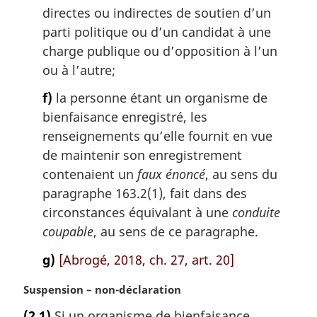
directes ou indirectes de soutien d’un
parti politique ou d’un candidat à une
charge publique ou d’opposition à l’un
ou à l’autre;
f)
la personne étant un organisme de
bienfaisance enregistré, les
renseignements qu’elle fournit en vue
de maintenir son enregistrement
contenaient un
faux énoncé
, au sens du
paragraphe 163.2(1), fait dans des
circonstances équivalant à une
conduite
coupable
, au sens de ce paragraphe.
g)
[Abrogé, 2018, ch. 27, art. 20]
N
Suspension – non-déclaration
o
(2.1)
Si un organisme de bienfaisance