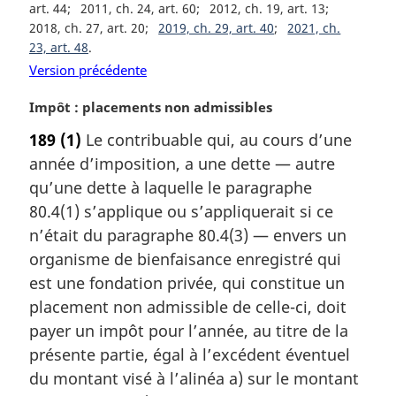
art. 44
2011, ch. 24, art. 60
2012, ch. 19, art. 13
n
2018, ch. 27, art. 20
2019, ch. 29, art. 40
2021, ch.
a
23, art. 48
l
Version précédente
e
:
N
Impôt : placements non admissibles
o
189
(1)
Le contribuable qui, au cours d’une
t
année d’imposition, a une dette — autre
e
m
qu’une dette à laquelle le paragraphe
a
80.4(1) s’applique ou s’appliquerait si ce
r
n’était du paragraphe 80.4(3) — envers un
g
organisme de bienfaisance enregistré qui
i
est une fondation privée, qui constitue un
n
a
placement non admissible de celle-ci, doit
l
payer un impôt pour l’année, au titre de la
e
présente partie, égal à l’excédent éventuel
:
du montant visé à l’alinéa a) sur le montant