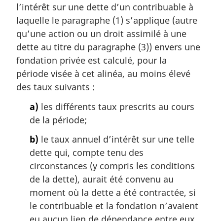
l’intérêt sur une dette d’un contribuable à
e
m
laquelle le paragraphe (1) s’applique (autre
a
qu’une action ou un droit assimilé à une
r
dette au titre du paragraphe (3)) envers une
g
fondation privée est calculé, pour la
i
période visée à cet alinéa, au moins élevé
n
a
des taux suivants :
l
a)
les différents taux prescrits au cours
e
:
de la période;
b)
le taux annuel d’intérêt sur une telle
dette qui, compte tenu des
circonstances (y compris les conditions
de la dette), aurait été convenu au
moment où la dette a été contractée, si
le contribuable et la fondation n’avaient
eu aucun lien de dépendance entre eux