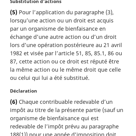
N
Substitution d’actions
o
(5)
Pour l’application du paragraphe (3),
t
lorsqu’une action ou un droit est acquis
e
m
par un organisme de bienfaisance en
a
échange d’une autre action ou d’un droit
r
lors d’une opération postérieure au 21 avril
g
1982 et visée par l’article 51, 85, 85.1, 86 ou
i
87, cette action ou ce droit est réputé être
n
a
la même action ou le même droit que celle
l
ou celui qui lui a été substitué.
e
:
N
Déclaration
o
(6)
Chaque contribuable redevable d’un
t
impôt au titre de la présente partie (sauf un
e
m
organisme de bienfaisance qui est
a
redevable de l’impôt prévu au paragraphe
r
188(1)) pour une année d’imposition doit,