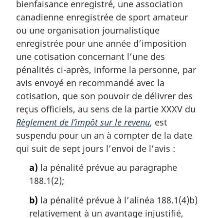
m
bienfaisance enregistré, une association
a
canadienne enregistrée de sport amateur
r
ou une organisation journalistique
g
enregistrée pour une année d’imposition
i
une cotisation concernant l’une des
n
a
pénalités ci-après, informe la personne, par
l
avis envoyé en recommandé avec la
e
cotisation, que son pouvoir de délivrer des
:
reçus officiels, au sens de la partie XXXV du
Règlement de l’impôt sur le revenu
, est
suspendu pour un an à compter de la date
qui suit de sept jours l’envoi de l’avis :
a)
la pénalité prévue au paragraphe
188.1(2);
b)
la pénalité prévue à l’alinéa 188.1(4)b)
relativement à un avantage injustifié,