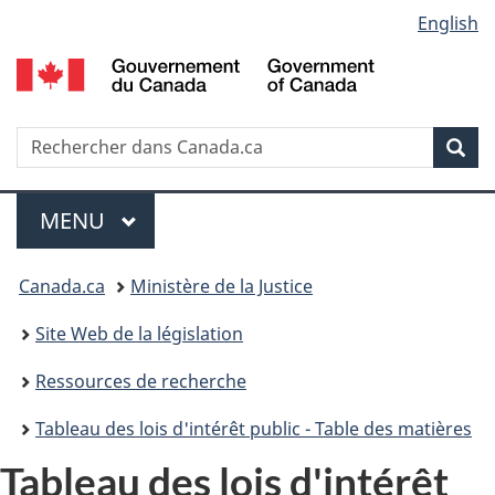
Language
English
Passer
Passer
Passer
au
à
à
selection
contenu
«
la
principal
À
version
propos
HTML
Recherche
R
Rec
de
simplifiée
d
ce
C
Menu
site
MENU
PRINCIPAL
Vous
Canada.ca
Ministère de la Justice
etes
Site Web de la législation
ici
Ressources de recherche
:
Tableau des lois d'intérêt public - Table des matières
Tableau des lois d'intérêt