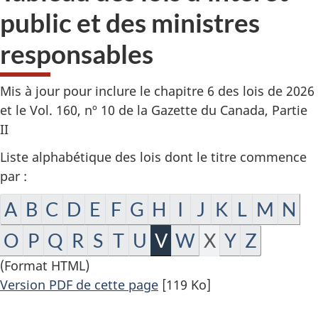
public et des ministres
responsables
Mis à jour pour inclure le chapitre 6 des lois de 2026
et le Vol. 160, nº 10 de la Gazette du Canada, Partie
II
Liste alphabétique des lois dont le titre commence
par :
A
B
C
D
E
F
G
H
I
J
K
L
M
N
O
P
Q
R
S
T
U
V
W
X
Y
Z
(Format HTML)
Version PDF de cette page
[119 Ko]