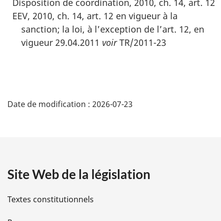
Disposition de coordination, 2010, ch. 14, art. 12
EEV, 2010, ch. 14, art. 12 en vigueur à la
sanction; la loi, à l’exception de l’art. 12, en
vigueur 29.04.2011
voir
TR/2011-23
D
Date de modification :
2026-07-23
é
t
a
Site Web de la législation
i
l
Textes constitutionnels
s