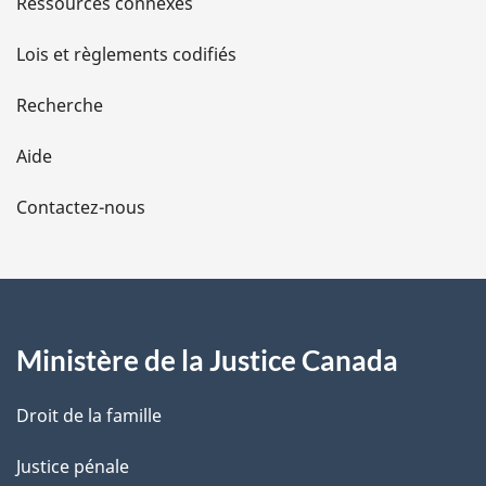
Ressources connexes
d
Lois et règlements codifiés
e
Recherche
l
Aide
a
Contactez-nous
p
a
g
Ministère de la Justice Canada
e
Droit de la famille
Justice pénale