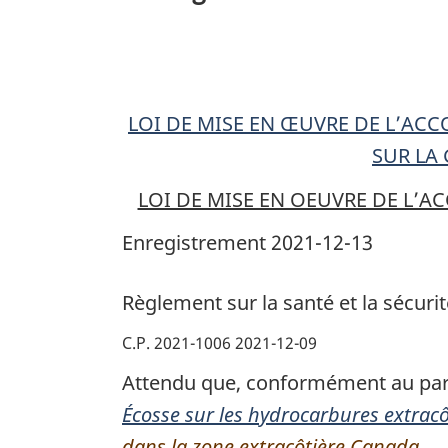
la
sécurité
au
travail
LOI DE MISE EN ŒUVRE DE L’AC
dans
SUR LA
la
zone
LOI DE MISE EN OEUVRE DE L’
extracôtière
Enregistrement 2021-12-13
Canada
—
Règlement sur la santé et la sécuri
Nouvelle-
Écosse
C.P. 2021-1006 2021-12-09
Attendu que, conformément au par
Écosse sur les hydrocarbures extracô
dans la zone extracôtière Canada —