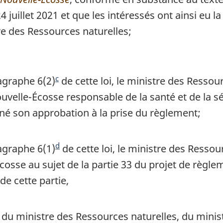
4 juillet 2021 et que les intéressés ont ainsi eu l
t
e
re des Ressources naturelles;
e
d
d
e
e
b
b
a
c
agraphe 6(2)
N
de cette loi, le ministre des Ressou
a
s
elle-Écosse responsable de la santé et de la sécu
o
s
d
né son approbation à la prise du règlement;
t
d
e
e
e
p
d
d
agraphe 6(1)
N
de cette loi, le ministre des Ressou
p
a
e
cosse au sujet de la partie 33 du projet de règle
o
a
g
b
de cette partie,
t
g
e
a
e
e
s
d
u ministre des Ressources naturelles, du ministr