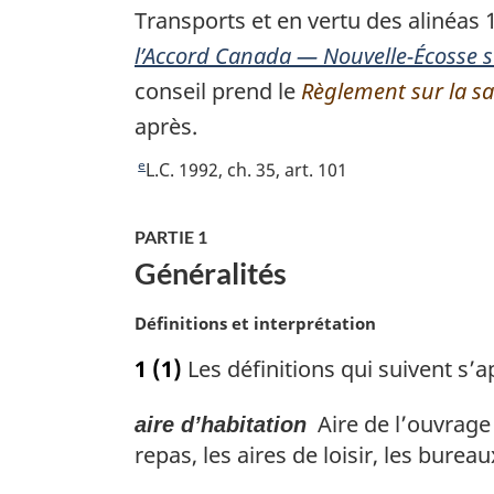
t
e
r
Transports et en vertu des alinéas 
a
o
n
e
r
l’Accord Canada — Nouvelle-Écosse s
u
c
n
é
r
conseil prend le
Règlement sur la sa
e
c
f
à
d
e
après.
é
l
e
d
r
e
R
L.C. 1992, ch. 35, art. 101
a
l
e
e
e
r
a
l
n
t
é
n
a
PARTIE 1
c
o
f
o
n
Généralités
e
u
é
t
o
d
r
r
e
t
N
Définitions et interprétation
e
à
e
d
e
o
l
l
n
e
1
(1)
Les définitions qui suivent s’
d
t
a
a
c
b
e
e
n
r
e
a
Aire de l’ouvrage 
b
aire d’habitation
m
o
é
d
s
a
a
repas, les aires de loisir, les bureau
t
f
e
d
r
s
e