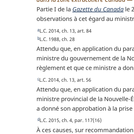
Partie I de la
Gazette du Canada
le 2
observations à cet égard au minist
a
R
L.C. 2014, ch. 13, art. 84
e
b
R
L.C. 1988, ch. 28
t
e
Attendu que, en application du par
o
t
ministre du gouvernement de la Nouv
u
o
règlement et que ce ministre a don
r
u
à
r
c
R
L.C. 2014, ch. 13, art. 56
l
à
e
Attendu que, en application du par
a
l
t
r
ministre provincial de la Nouvelle-É
a
o
é
r
a donné son approbation à la prise 
u
f
é
r
d
R
L.C. 2015, ch. 4, par. 117(16)
é
f
à
e
r
é
À ces causes, sur recommandation d
l