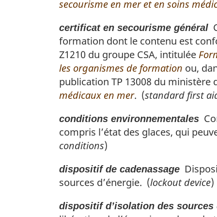
secourisme en mer et en soins médi
s
d
C
certificat en secourisme général
e
formation dont le contenu est con
p
a
Z1210 du groupe CSA, intitulée
Form
g
les organismes de formation
ou, dan
e
publication TP 13008 du ministère d
médicaux en mer
. (
standard first aid
Con
conditions environnementales
compris l’état des glaces, qui peuve
conditions
)
Disposit
dispositif de cadenassage
sources d’énergie. (
lockout device
)
dispositif d’isolation des sources