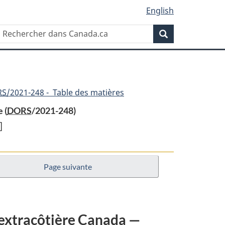
English
Rechercher
Recherche
dans
Canada.ca
RS
/2021-248 - Table des matières
 (
DORS
/2021-248)
]
Page suivante
nt
e extracôtière Canada —