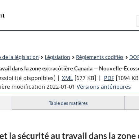
Passer
Passer
Passer
au
à
à
Recherche
contenu
«
la
principal
À
version
propos
HTML
de
simplifiée
ce
 de la législation
Législation
Règlements codifiés
DO
site
travail dans la zone extracôtière Canada — Nouvelle-Écosse
sibilité disponibles) |
XML
Texte
[677 KB]
|
PDF
Texte
[1094 KB
ière modification 2022-01-01
complet
Versions antérieures
complet
:
:
Table des matières
Règlement
Règleme
sur
sur
la
la
santé
santé
et la sécurité au travail dans la zon
et
et