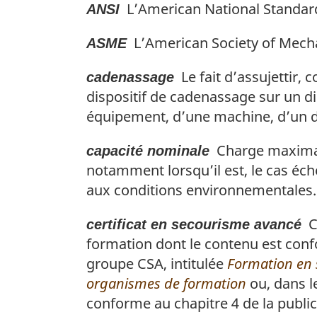
é
l
g
e
L’
American National Standard
d
ANSI
d
i
r
a
p
e
e
n
e
n
a
L’
American Society of Mech
p
ASME
b
a
n
o
g
a
a
l
Le fait d’assujettir,
c
t
e
cadenassage
g
s
e
e
e
dispositif de cadenassage sur un dis
e
:
d
d
d
équipement, d’une machine, d’un di
e
e
e
p
l
b
Charge maximale
capacité nominale
a
a
a
notamment lorsqu’il est, le cas éch
g
n
s
aux conditions environnementales.
e
o
d
t
e
Ce
certificat en secourisme avancé
e
p
formation dont le contenu est co
d
a
groupe CSA, intitulée
Formation en s
e
g
organismes de formation
ou, dans l
b
e
conforme au chapitre 4 de la public
a