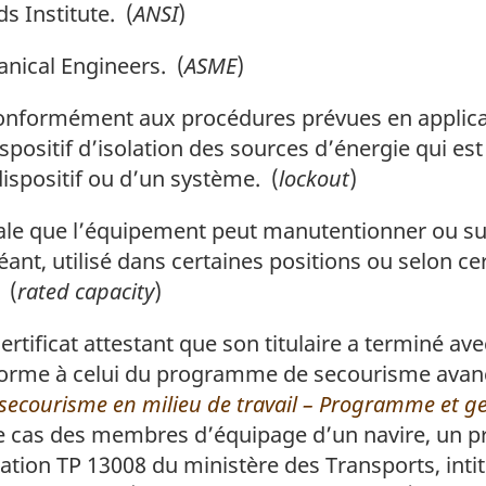
s Institute
. (
ANSI
)
e
e
g
e
e
anical Engineers
. (
ASME
)
 conformément aux procédures prévues en applicat
positif d’isolation des sources d’énergie qui est 
spositif ou d’un système. (
lockout
)
 que l’équipement peut manutentionner ou supp
éant, utilisé dans certaines positions ou selon c
 (
rated capacity
)
rtificat attestant que son titulaire a terminé 
nforme à celui du programme de secourisme avan
ecourisme en milieu de travail – Programme et ges
e cas des membres d’équipage d’un navire, un 
ation TP 13008 du ministère des Transports, inti