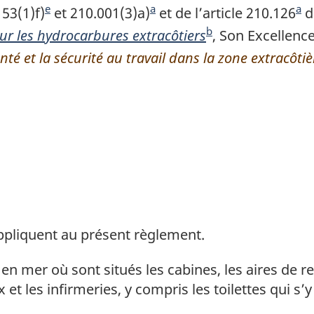
d
e
e
a
a
153(1)f)
N
et 210.001(3)a)
N
et de l’article 210.126
N
d
e
b
b
ur les hydrocarbures extracôtiers
o
o
N
, Son Excellenc
o
p
a
nté et la sécurité au travail dans la zone extracô
t
t
o
t
a
s
e
e
t
e
g
d
d
d
e
d
e
e
e
e
d
e
p
b
b
e
b
a
a
a
b
a
g
s
s
a
s
e
d
d
s
d
appliquent au présent règlement.
e
e
d
e
p
p
e
p
en mer où sont situés les cabines, les aires de re
a
a
p
a
x et les infirmeries, y compris les toilettes qui s’
g
g
a
g