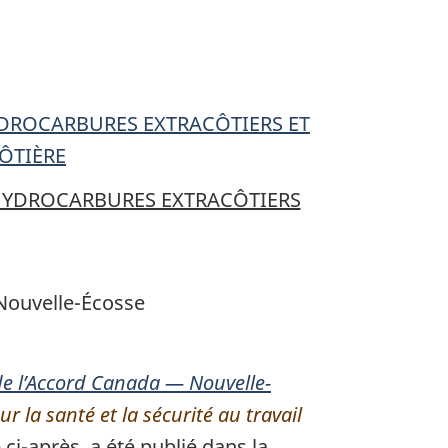
YDROCARBURES EXTRACÔTIERS ET
ÔTIÈRE
 HYDROCARBURES EXTRACÔTIERS
ère
 Nouvelle-Écosse
-
de l’Accord Canada — Nouvelle-
r la santé et la sécurité au travail
ci-après, a été publié dans la