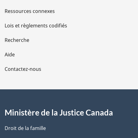
s
Ressources connexes
d
Lois et règlements codifiés
e
Recherche
l
Aide
a
Contactez-nous
p
a
g
Ministère de la Justice Canada
e
Droit de la famille