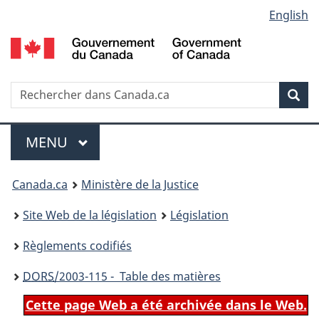
Language
English
Passer
Passer
Passer
au
à
à
selection
contenu
«
la
principal
À
version
propos
HTML
Recherche
R
Rec
de
simplifiée
d
ce
C
Menu
site
MENU
PRINCIPAL
You
Canada.ca
Ministère de la Justice
are
Site Web de la législation
Législation
here:
Règlements codifiés
DORS
/2003-115 - Table des matières
Cette page Web a été archivée dans le Web.