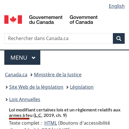
Language
English
Passer
Passer
Passer
au
à
à
selection
contenu
«
la
principal
À
version
propos
HTML
Recherche
R
Rec
de
simplifiée
d
ce
C
Menu
site
MENU
PRINCIPAL
Vous
Canada.ca
Ministère de la Justice
etes
Site Web de la législation
Législation
ici
Lois Annuelles
:
Loi modifiant certaines lois et un règlement relatifs aux
armes à feu (
L.C.
2019, ch. 9)
Texte complet :
HTML
Texte
(Boutons d’accessibilité