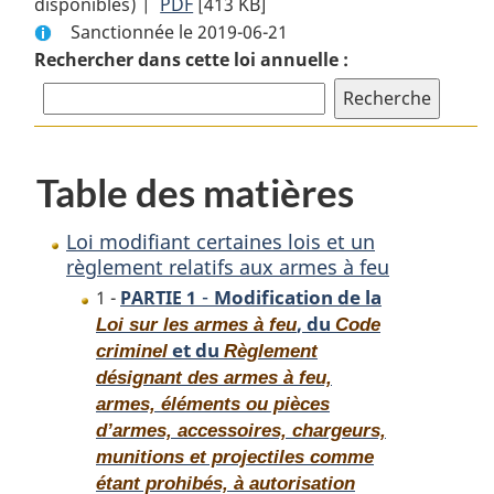
disponibles) |
PDF
Texte
[413 KB]
complet
Sanctionnée le 2019-06-21
complet
:
Rechercher dans cette loi annuelle :
:
Loi
Loi
modifiant
modifiant
certaines
certaines
lois
lois
et
Table des matières
et
un
un
règlement
Loi modifiant certaines lois et un
règlement
relatifs
règlement relatifs aux armes à feu
relatifs
aux
-
Modification de la
1 -
PARTIE 1
aux
armes
, du
Loi sur les armes à feu
Code
armes
à
et du
criminel
Règlement
à
feu
désignant des armes à feu,
feu
armes, éléments ou pièces
d’armes, accessoires, chargeurs,
munitions et projectiles comme
étant prohibés, à autorisation