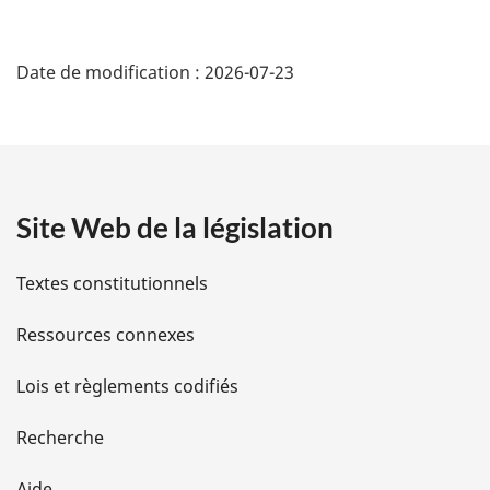
D
Date de modification :
2026-07-23
é
t
a
Site Web de la législation
i
l
Textes constitutionnels
s
Ressources connexes
d
Lois et règlements codifiés
e
Recherche
l
Aide