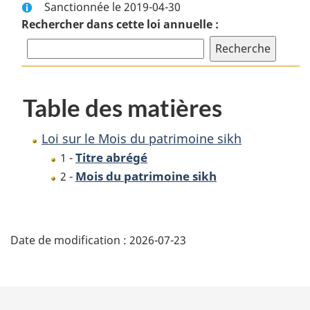
Sanctionnée le 2019-04-30
complet
:
Rechercher dans cette loi annuelle :
:
Loi
Loi
sur
sur
le
le
Mois
Mois
du
Table des matières
du
patrimoine
patrimoine
sikh
Loi sur le Mois du patrimoine sikh
sikh
Titre abrégé
1 -
Mois du patrimoine sikh
2 -
D
Date de modification :
2026-07-23
é
t