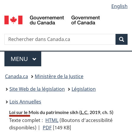
Language
English
Passer
Passer
Passer
au
à
à
selection
contenu
«
la
principal
À
version
propos
HTML
Recherche
R
Rec
de
simplifiée
d
ce
C
Menu
site
MENU
PRINCIPAL
Vous
Canada.ca
Ministère de la Justice
etes
Site Web de la législation
Législation
ici
Lois Annuelles
:
Loi sur le Mois du patrimoine sikh (
L.C.
2019, ch. 5)
Texte complet :
HTML
Texte
(Boutons d’accessibilité
disponibles) |
PDF
Texte
[149 KB]
complet