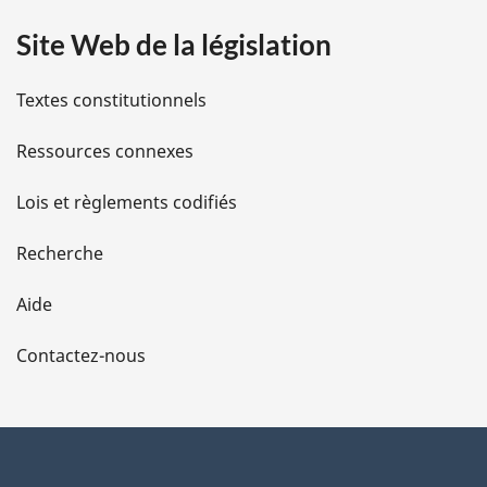
a
Site Web de la législation
i
l
Textes constitutionnels
s
Ressources connexes
d
Lois et règlements codifiés
e
Recherche
l
Aide
a
Contactez-nous
p
a
g