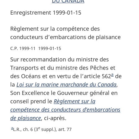
DU CANADA
Enregistrement 1999-01-15
Règlement sur la compétence des
conducteurs d’embarcations de plaisance
C.P. 1999-11 1999-01-15
Sur recommandation du ministre des
Transports et du ministre des Pêches et
a
des Océans et en vertu de l’article 562
N
de
la
Loi sur la marine marchande du Canada
o
,
Son Excellence le Gouverneur général en
t
conseil prend le
Règlement sur la
e
compétence des conducteurs d’embarcations
d
de plaisance
, ci-après.
e
b
a
e
R
L.R., ch. 6 (3
suppl.), art. 77
a
e