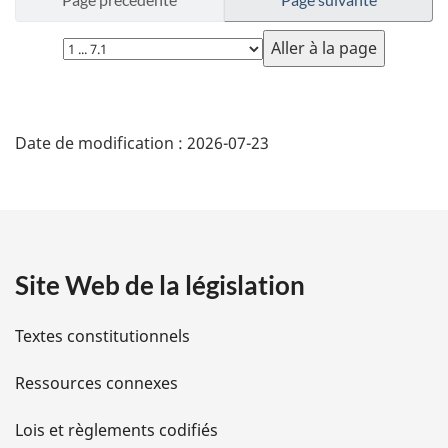
Choisissez
la
page
D
Date de modification :
2026-07-23
é
t
a
Site Web de la législation
i
l
Textes constitutionnels
s
Ressources connexes
d
Lois et règlements codifiés