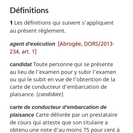
s
t
Définitions
o
d
u
e
1
Les définitions qui suivent s’appliquent
r
p
à
au présent règlement.
a
l
a
[Abrogée, DORS/2013-
g
agent d’exécution
r
234, art. 1]
e
é
f
Toute personne qui se présente
candidat
é
au lieu de l’examen pour y subir l’examen
r
ou qui le subit en vue de l’obtention de la
e
carte de conducteur d’embarcation de
n
plaisance. (
candidate
)
c
e
carte de conducteur d’embarcation de
d
Carte délivrée par un prestataire
e
plaisance
l
de cours qui atteste que son titulaire a
a
obtenu une note d’au moins 75 pour cent à