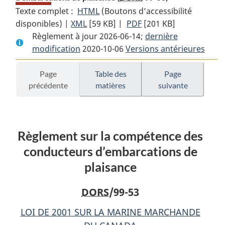
Texte complet :
HTML
Texte
(Boutons d’accessibilité
disponibles) |
XML
Texte
[59 KB]
complet
|
PDF
Texte
[201 KB]
Règlement à jour 2026-06-14;
complet
:
complet
dernière
modification
2020-10-06
:
Règlement
Versions antérieures
:
Règlement
sur
Règlement
sur
la
sur
Page
Table des
Page
précédente
matières
suivante
la
compétence
la
compétence
des
compétence
des
conducteurs
des
conducteurs
d’embarcations
conducteurs
Règlement sur la compétence des
d’embarcations
de
d’embarcations
de
plaisance
de
conducteurs d’embarcations de
plaisance
plaisance
plaisance
DORS
/99-53
LOI DE 2001 SUR LA MARINE MARCHANDE