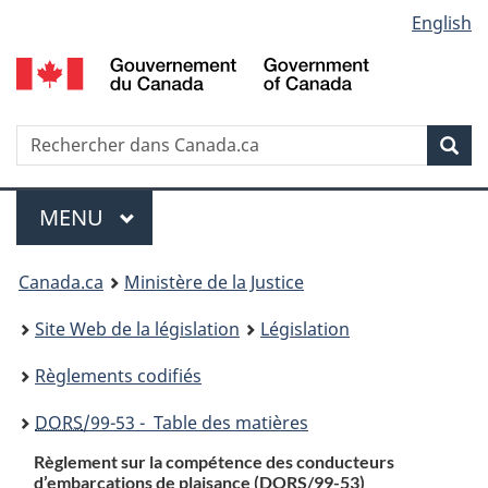
Language
English
Passer
Passer
Passer
au
à
à
selection
contenu
«
la
principal
À
version
propos
HTML
Recherche
R
Rec
de
simplifiée
d
ce
C
Menu
site
MENU
PRINCIPAL
You
Canada.ca
Ministère de la Justice
are
Site Web de la législation
Législation
here:
Règlements codifiés
DORS
/99-53 - Table des matières
Règlement sur la compétence des conducteurs
d’embarcations de plaisance (
DORS
/99-53)