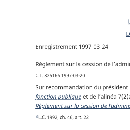
l’administration
de
services
ayant
L
trait
Enregistrement 1997-03-24
au
développement
Règlement sur la cession de l’admi
du
marché
C.T. 825166 1997-03-20
du
Sur recommandation du président du
travail
fonction publique
et de l’alinéa 7(2)
Règlement sur la cession de l’admini
a
R
L.C. 1992, ch. 46, art. 22
e