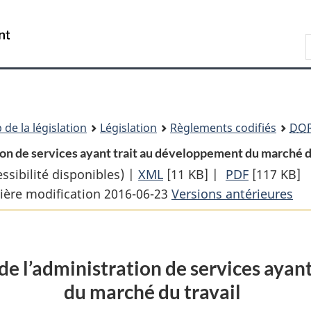
Passer
Passer
Passer
au
à
à
Recherche
contenu
«
la
principal
À
version
propos
HTML
de
simplifiée
ce
 de la législation
Législation
Règlements codifiés
DO
site
ion de services ayant trait au développement du marché du
sibilité disponibles) |
XML
Texte
[11 KB]
|
PDF
Texte
[117 KB]
ière modification 2016-06-23
complet
Versions antérieures
complet
:
:
Règlement
Règlemen
sur
sur
de l’administration de services aya
la
la
du marché du travail
cession
cession
de
de