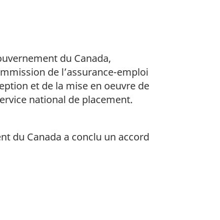
e
b
a
s
gouvernement du Canada,
d
ommission de l’assurance-emploi
e
eption et de la mise en oeuvre de
rvice national de placement.
p
a
g
nt du Canada a conclu un accord
e