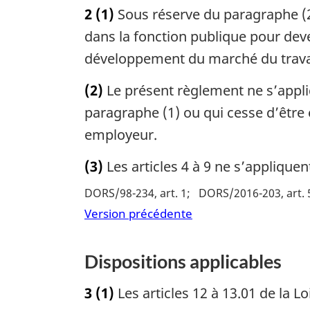
l
2
(1)
Sous réserve du paragraphe (2
a
dans la fonction publique pour dev
n
développement du marché du trava
o
t
(2)
Le présent règlement ne s’appli
e
d
paragraphe (1) ou qui cesse d’êtr
e
employeur.
b
a
(3)
Les articles 4 à 9 ne s’applique
s
DORS/98-234, art. 1
DORS/2016-203, art. 
d
Version précédente
e
p
a
Dispositions applicables
g
e
3
(1)
Les articles 12 à 13.01 de la L