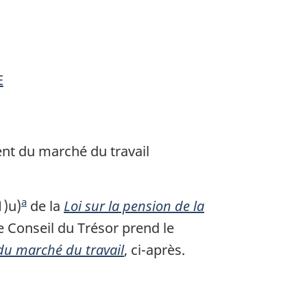
ration
E
ement
ent du marché du travail
a
1)u)
N
de la
Loi sur la pension de la
le Conseil du Trésor prend le
o
 du marché du travail
t
, ci-après.
e
d