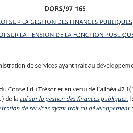
DORS
/97-165
l’administration
l’administ
de
de
LOI SUR LA GESTION DES FINANCES PUBLIQUES
services
services
ayant
ayant
OI SUR LA PENSION DE LA FONCTION PUBLIQU
trait
trait
au
au
développement
développ
nistration de services ayant trait au développem
du
du
marché
marché
du
du
 Conseil du Trésor et en vertu de l’alinéa 42.1(
travail
travail
a) de la
Loi sur la gestion des finances publiques
, 
stration de services ayant trait au développement