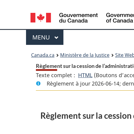
Language
selection
Menu
MENU
PRINCIPAL
You
Canada.ca
Ministère de la Justice
Site Web
are
Règlement sur la cession de l’administrat
Texte complet :
HTML
Texte
(Boutons d’acces
here:
Règlement à jour 2026-06-14; dern
complet
:
Règlement
sur
Règlement sur la cession 
la
cession
de