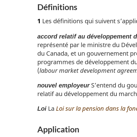
t
Définitions
o
u
1
Les définitions qui suivent s’app
r
à
accord relatif au développement d
l
représenté par le ministre du Dév
a
du Canada, et un gouvernement provi
r
programmes de développement du ma
é
(
labour market development agree
f
é
S’entend du gou
nouvel employeur
r
relatif au développement du marché 
e
n
La
Loi sur la pension dans la fo
Loi
c
e
d
Application
e