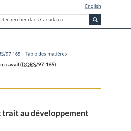
English
Rechercher
Recherche
dans
Canada.ca
RS
/97-165 - Table des matières
 travail (
DORS
/97-165)
t
nt trait au développement