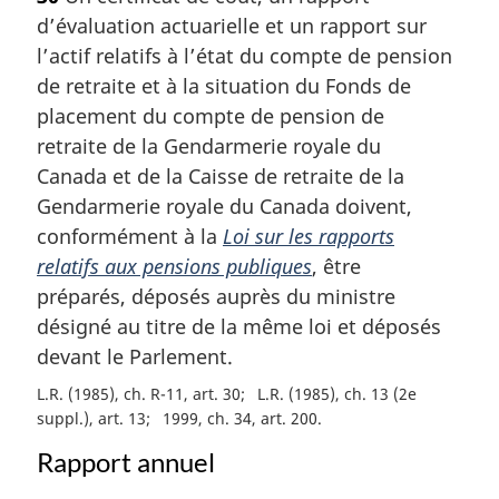
t
d’évaluation actuarielle et un rapport sur
e
m
l’actif relatifs à l’état du compte de pension
a
de retraite et à la situation du Fonds de
r
placement du compte de pension de
g
retraite de la Gendarmerie royale du
i
Canada et de la Caisse de retraite de la
n
a
Gendarmerie royale du Canada doivent,
l
conformément à la
Loi sur les rapports
e
relatifs aux pensions publiques
, être
:
préparés, déposés auprès du ministre
désigné au titre de la même loi et déposés
devant le Parlement.
L.R. (1985), ch. R-11, art. 30
L.R. (1985), ch. 13 (2e
suppl.), art. 13
1999, ch. 34, art. 200
Rapport annuel