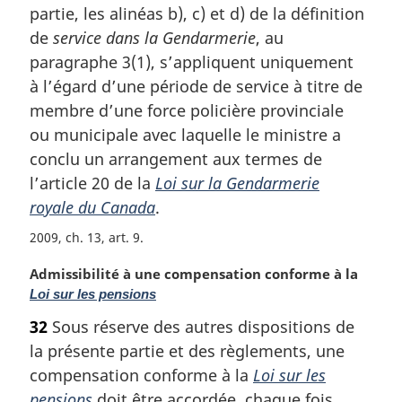
partie, les alinéas b), c) et d) de la définition
e
m
de
service dans la Gendarmerie
, au
a
paragraphe 3(1), s’appliquent uniquement
r
à l’égard d’une période de service à titre de
g
membre d’une force policière provinciale
i
ou municipale avec laquelle le ministre a
n
a
conclu un arrangement aux termes de
l
l’article 20 de la
Loi sur la Gendarmerie
e
royale du Canada
.
:
2009, ch. 13, art. 9
N
Admissibilité à une compensation conforme à la
o
Loi sur les pensions
t
32
Sous réserve des autres dispositions de
e
la présente partie et des règlements, une
m
a
compensation conforme à la
Loi sur les
r
pensions
doit être accordée, chaque fois