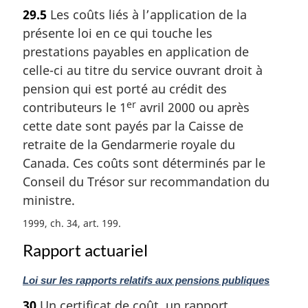
o
29.5
Les coûts liés à l’application de la
t
présente loi en ce qui touche les
e
m
prestations payables en application de
a
celle-ci au titre du service ouvrant droit à
r
pension qui est porté au crédit des
g
er
contributeurs le 1
avril 2000 ou après
i
cette date sont payés par la Caisse de
n
a
retraite de la Gendarmerie royale du
l
Canada. Ces coûts sont déterminés par le
e
Conseil du Trésor sur recommandation du
:
ministre.
1999, ch. 34, art. 199
Rapport actuariel
N
Loi sur les rapports relatifs aux pensions publiques
o
30
Un certificat de coût, un rapport