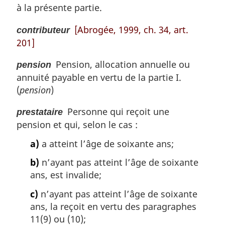
à la présente partie.
e
m
[Abrogée, 1999, ch. 34, art.
contributeur
a
201]
r
g
Pension, allocation annuelle ou
i
pension
n
annuité payable en vertu de la partie I.
a
(
pension
)
l
e
Personne qui reçoit une
prestataire
:
pension et qui, selon le cas :
a)
a atteint l’âge de soixante ans;
b)
n’ayant pas atteint l’âge de soixante
ans, est invalide;
c)
n’ayant pas atteint l’âge de soixante
ans, la reçoit en vertu des paragraphes
11(9) ou (10);