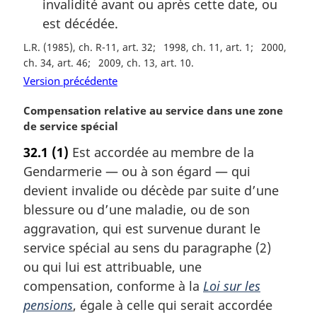
invalidité avant ou après cette date, ou
est décédée.
L.R. (1985), ch. R-11, art. 32
1998, ch. 11, art. 1
2000,
ch. 34, art. 46
2009, ch. 13, art. 10
Version précédente
N
Compensation relative au service dans une zone
o
de service spécial
t
32.1
(1)
Est accordée au membre de la
e
Gendarmerie — ou à son égard — qui
m
a
devient invalide ou décède par suite d’une
r
blessure ou d’une maladie, ou de son
g
aggravation, qui est survenue durant le
i
service spécial au sens du paragraphe (2)
n
ou qui lui est attribuable, une
a
l
compensation, conforme à la
Loi sur les
e
pensions
, égale à celle qui serait accordée
: