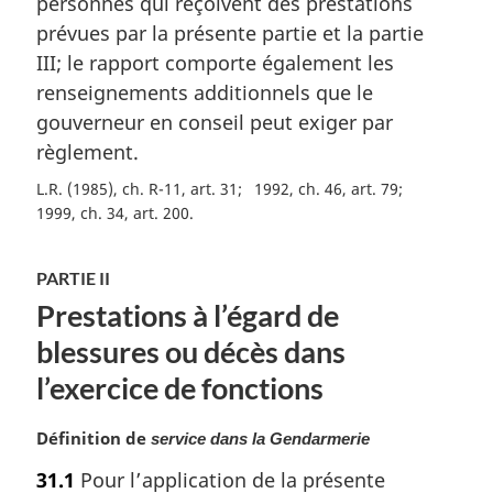
personnes qui reçoivent des prestations
prévues par la présente partie et la partie
III; le rapport comporte également les
renseignements additionnels que le
gouverneur en conseil peut exiger par
règlement.
L.R. (1985), ch. R-11, art. 31
1992, ch. 46, art. 79
1999, ch. 34, art. 200
PARTIE II
Prestations à l’égard de
blessures ou décès dans
l’exercice de fonctions
N
Définition de
service dans la Gendarmerie
o
31.1
Pour l’application de la présente
t