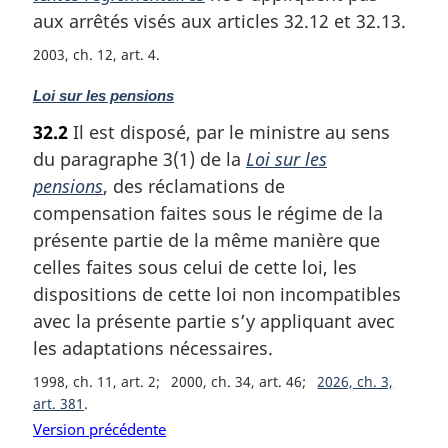
m
aux arrêtés visés aux articles 32.12 et 32.13.
a
2003, ch. 12, art. 4
r
g
N
Loi sur les pensions
i
o
n
32.2
Il est disposé, par le ministre au sens
t
a
du paragraphe 3(1) de la
Loi sur les
e
l
m
pensions
, des réclamations de
e
a
compensation faites sous le régime de la
:
r
présente partie de la même manière que
g
celles faites sous celui de cette loi, les
i
dispositions de cette loi non incompatibles
n
a
avec la présente partie s’y appliquant avec
l
les adaptations nécessaires.
e
:
1998, ch. 11, art. 2
2000, ch. 34, art. 46
2026, ch. 3,
art. 381
Version précédente