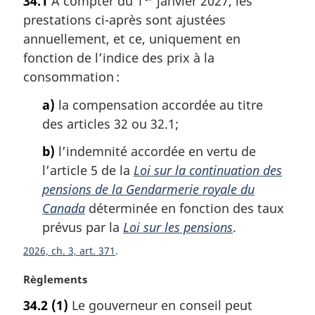
34.1
À compter du 1
janvier 2027, les
t
prestations ci-après sont ajustées
e
m
annuellement, et ce, uniquement en
a
fonction de l’indice des prix à la
r
consommation :
g
i
a)
la compensation accordée au titre
n
des articles 32 ou 32.1;
a
l
b)
l’indemnité accordée en vertu de
e
l’article 5 de la
Loi sur la continuation des
:
pensions de la Gendarmerie royale du
Canada
déterminée en fonction des taux
prévus par la
Loi sur les pensions
.
2026, ch. 3, art. 371
N
Règlements
o
34.2
(1)
Le gouverneur en conseil peut
t