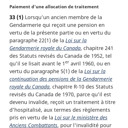
N
Paiement d’une allocation de traitement
o
33
(1)
Lorsqu’un ancien membre de la
t
Gendarmerie qui reçoit une pension en
e
m
vertu de la présente partie ou en vertu du
a
paragraphe 22(1) de la
Loi sur la
r
Gendarmerie royale du Canada
, chapitre 241
g
des Statuts revisés du Canada de 1952, tel
i
er
qu’il se lisait avant le 1
avril 1960, ou en
n
a
vertu du paragraphe 5(1) de la
Loi sur la
l
continuation des pensions de la Gendarmerie
e
royale du Canada
, chapitre R-10 des Statuts
:
revisés du Canada de 1970, parce qu’il est
devenu invalide, reçoit un traitement à titre
d’hospitalisé, aux termes des règlements
pris en vertu de la
Loi sur le ministère des
Anciens Combattants
, pour l’invalidité pour