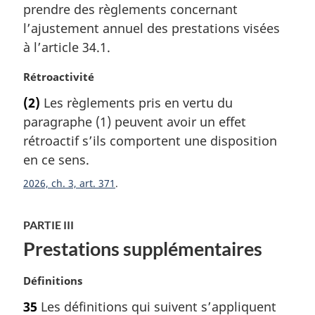
prendre des règlements concernant
e
m
l’ajustement annuel des prestations visées
a
à l’article 34.1.
r
g
N
Rétroactivité
i
o
(2)
Les règlements pris en vertu du
n
t
a
paragraphe (1) peuvent avoir un effet
e
l
m
rétroactif s’ils comportent une disposition
e
a
en ce sens.
:
r
2026, ch. 3, art. 371
g
i
n
PARTIE III
a
Prestations supplémentaires
l
e
:
N
Définitions
o
35
Les définitions qui suivent s’appliquent
t