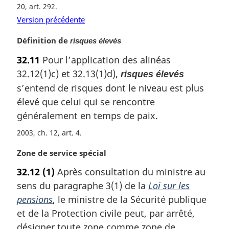
20, art. 292
Version précédente
N
Définition de
risques élevés
o
32.11
Pour l’application des alinéas
t
32.12(1)c) et 32.13(1)d),
risques élevés
e
m
s’entend de risques dont le niveau est plus
a
élevé que celui qui se rencontre
r
généralement en temps de paix.
g
i
2003, ch. 12, art. 4
n
a
N
Zone de service spécial
l
o
32.12
(1)
Après consultation du ministre au
e
t
sens du paragraphe 3(1) de la
Loi sur les
:
e
m
pensions
, le ministre de la Sécurité publique
a
et de la Protection civile peut, par arrêté,
r
désigner toute zone comme zone de