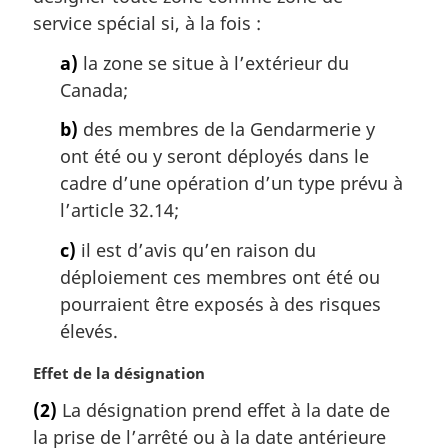
g
service spécial si, à la fois :
i
n
a)
la zone se situe à l’extérieur du
a
Canada;
l
e
b)
des membres de la Gendarmerie y
:
ont été ou y seront déployés dans le
cadre d’une opération d’un type prévu à
l’article 32.14;
c)
il est d’avis qu’en raison du
déploiement ces membres ont été ou
pourraient être exposés à des risques
élevés.
N
Effet de la désignation
o
(2)
La désignation prend effet à la date de
t
la prise de l’arrêté ou à la date antérieure
e