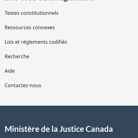
l
Textes constitutionnels
s
Ressources connexes
d
Lois et règlements codifiés
e
Recherche
l
Aide
a
Contactez-nous
p
a
g
Ministère de la Justice Canada
e