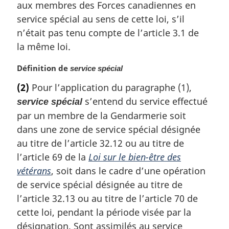
aux membres des Forces canadiennes en
service spécial au sens de cette loi, s’il
n’était pas tenu compte de l’article 3.1 de
la même loi.
N
Définition de
service spécial
o
(2)
Pour l’application du paragraphe (1),
t
s’entend du service effectué
service spécial
e
m
par un membre de la Gendarmerie soit
a
dans une zone de service spécial désignée
r
au titre de l’article 32.12 ou au titre de
g
l’article 69 de la
Loi sur le bien-être des
i
n
vétérans
, soit dans le cadre d’une opération
a
de service spécial désignée au titre de
l
l’article 32.13 ou au titre de l’article 70 de
e
cette loi, pendant la période visée par la
:
désignation. Sont assimilés au service