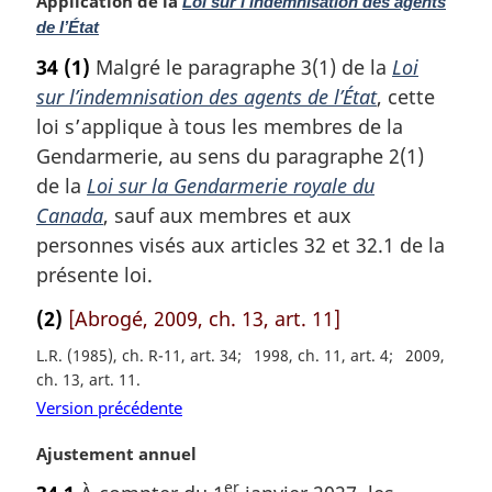
N
Application de la
Loi sur l’indemnisation des agents
o
de l’État
t
34
(1)
Malgré le paragraphe 3(1) de la
Loi
e
sur l’indemnisation des agents de l’État
, cette
m
a
loi s’applique à tous les membres de la
r
Gendarmerie, au sens du paragraphe 2(1)
g
de la
Loi sur la Gendarmerie royale du
i
Canada
, sauf aux membres et aux
n
a
personnes visés aux articles 32 et 32.1 de la
l
présente loi.
e
:
(2)
[Abrogé, 2009, ch. 13, art. 11]
L.R. (1985), ch. R-11, art. 34
1998, ch. 11, art. 4
2009,
ch. 13, art. 11
Version précédente
N
Ajustement annuel
o
er