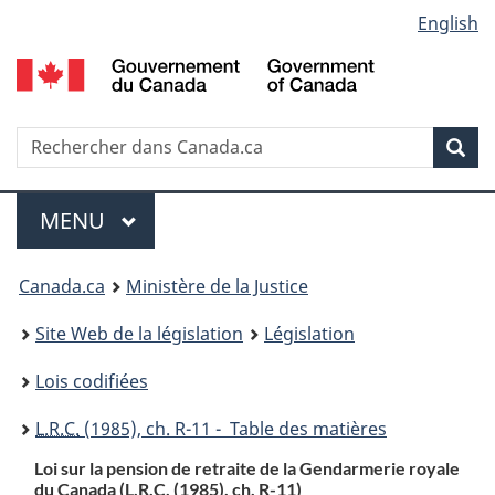
Language
English
Passer
Passer
Passer
au
à
à
selection
contenu
«
la
principal
À
version
propos
HTML
Recherche
R
Rec
de
simplifiée
d
ce
C
Menu
site
MENU
PRINCIPAL
You
Canada.ca
Ministère de la Justice
are
Site Web de la législation
Législation
here:
Lois codifiées
L.R.C.
(1985), ch. R-11 - Table des matières
Loi sur la pension de retraite de la Gendarmerie royale
du Canada (
L.R.C.
(1985), ch. R-11)