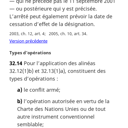
m
— qui ne précède pas le 11 septembre 2001
a
— ou postérieure qui y est précisée.
r
L’arrêté peut également prévoir la date de
g
cessation d’effet de la désignation.
i
n
2003, ch. 12, art. 4
2005, ch. 10, art. 34
a
Version précédente
l
e
N
Types d’opérations
:
o
32.14
Pour l’application des alinéas
t
32.12(1)b) et 32.13(1)a), constituent des
e
m
types d’opérations :
a
a)
le conflit armé;
r
g
b)
l’opération autorisée en vertu de la
i
Charte des Nations Unies ou de tout
n
a
autre instrument conventionnel
l
semblable;