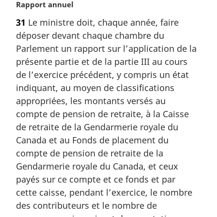
N
Rapport annuel
o
31
Le ministre doit, chaque année, faire
t
déposer devant chaque chambre du
e
m
Parlement un rapport sur l’application de la
a
présente partie et de la partie III au cours
r
de l’exercice précédent, y compris un état
g
indiquant, au moyen de classifications
i
appropriées, les montants versés au
n
a
compte de pension de retraite, à la Caisse
l
de retraite de la Gendarmerie royale du
e
Canada et au Fonds de placement du
:
compte de pension de retraite de la
Gendarmerie royale du Canada, et ceux
payés sur ce compte et ce fonds et par
cette caisse, pendant l’exercice, le nombre
des contributeurs et le nombre de