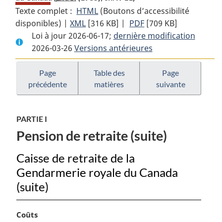
Texte complet :
HTML
Texte
(Boutons d’accessibilité
disponibles) |
XML
Texte
[316 KB]
complet
|
PDF
Texte
[709 KB]
Loi à jour 2026-06-17;
complet
:
dernière modification
complet
2026-03-26
Versions antérieures
:
Loi
:
Loi
sur
Loi
sur
la
sur
Page
Table des
Page
précédente
matières
suivante
la
pension
la
pension
de
pension
de
retraite
de
PARTIE I
retraite
de
retraite
Pension de retraite (suite)
de
la
de
la
Gendarmerie
la
Caisse de retraite de la
Gendarmerie
royale
Gendarmerie
Gendarmerie royale du Canada
royale
du
royale
du
Canada
du
(suite)
Canada
Canada
N
Coûts