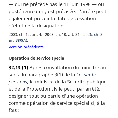
m
— qui ne précède pas le 11 juin 1998 — ou
a
postérieure qui y est précisée. L’arrêté peut
r
également prévoir la date de cessation
g
d’effet de la désignation.
i
n
2003, ch. 12, art. 4
2005, ch. 10, art. 34
2026, ch. 3,
a
art. 380(A)
l
Version précédente
e
:
N
Opération de service spécial
o
32.13
(1)
Après consultation du ministre au
t
sens du paragraphe 3(1) de la
Loi sur les
e
m
pensions
, le ministre de la Sécurité publique
a
et de la Protection civile peut, par arrêté,
r
désigner tout ou partie d’une opération
g
comme opération de service spécial si, à la
i
fois :
n
a