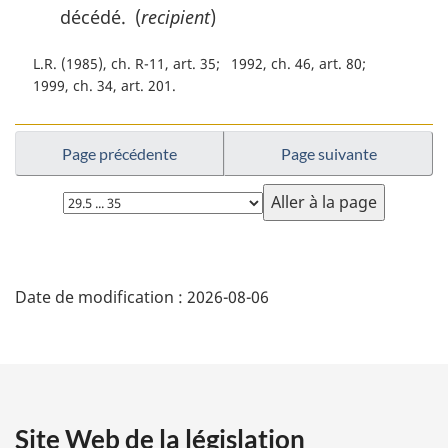
décédé. (
recipient
)
L.R. (1985), ch. R-11, art. 35
1992, ch. 46, art. 80
1999, ch. 34, art. 201
Page précédente
Page suivante
Choisissez
la
page
D
Date de modification :
2026-08-06
é
t
a
Site Web de la législation
i