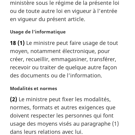
ministère sous le régime de la présente loi
g
ou de toute autre loi en vigueur à l’entrée
i
en vigueur du présent article.
n
a
N
Usage de l’informatique
l
o
e
18
(1)
Le ministre peut faire usage de tout
t
:
moyen, notamment électronique, pour
e
m
créer, recueillir, emmagasiner, transférer,
a
recevoir ou traiter de quelque autre façon
r
des documents ou de l’information.
g
i
N
Modalités et normes
n
o
a
(2)
Le ministre peut fixer les modalités,
t
l
normes, formats et autres exigences que
e
e
m
doivent respecter les personnes qui font
:
a
usage des moyens visés au paragraphe (1)
r
dans leurs relations avec lui.
g