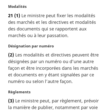
l
e
N
Modalités
:
o
21
(1)
Le ministre peut fixer les modalités
t
des marchés et les directives et modalités
e
m
des documents qui se rapportent aux
a
marchés ou à leur passation.
r
g
N
Désignation par numéro
i
o
(2)
Les modalités et directives peuvent être
n
t
a
désignées par un numéro ou d’une autre
e
l
m
façon et être incorporées dans les marchés
e
a
et documents en y étant signalées par ce
:
r
numéro ou selon l’autre façon.
g
i
N
Règlements
n
o
a
(3)
Le ministre peut, par règlement, prévoir
t
l
la manière de publier, notamment par voie
e