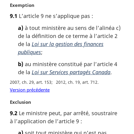
N
Exemption
o
9.1
L’article 9 ne s’applique pas :
t
e
a)
à tout ministère au sens de l’alinéa c)
m
de la définition de ce terme à l’article 2
a
de la
Loi sur la gestion des finances
r
g
publiques
;
i
b)
au ministère constitué par l’article 4
n
a
de la
Loi sur Services partagés Canada
.
l
2007, ch. 29, art. 153
2012, ch. 19, art. 712
e
Version précédente
:
N
Exclusion
o
9.2
Le ministre peut, par arrêté, soustraire
t
à l’application de l’article 9 :
e
m
a)
soit tout ministère qui n’est pas