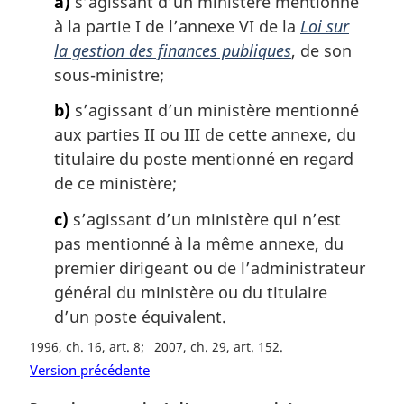
a)
s’agissant d’un ministère mentionné
a
à la partie I de l’annexe VI de la
Loi sur
r
g
la gestion des finances publiques
, de son
i
sous-ministre;
n
a
b)
s’agissant d’un ministère mentionné
l
aux parties II ou III de cette annexe, du
e
titulaire du poste mentionné en regard
:
de ce ministère;
c)
s’agissant d’un ministère qui n’est
pas mentionné à la même annexe, du
premier dirigeant ou de l’administrateur
général du ministère ou du titulaire
d’un poste équivalent.
1996, ch. 16, art. 8
2007, ch. 29, art. 152
Version précédente