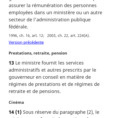
l
a
assurer la rémunération des personnes
e
r
employées dans un ministère ou un autre
:
g
secteur de l’administration publique
i
fédérale.
n
a
1996, ch. 16, art. 12
2003, ch. 22, art. 224(A)
l
Version précédente
e
:
N
Prestations, retraite, pension
o
13
Le ministre fournit les services
t
administratifs et autres prescrits par le
e
m
gouverneur en conseil en matière de
a
régimes de prestations et de régimes de
r
retraite et de pensions.
g
i
N
Cinéma
n
o
a
14
(1)
Sous réserve du paragraphe (2), le
t
l