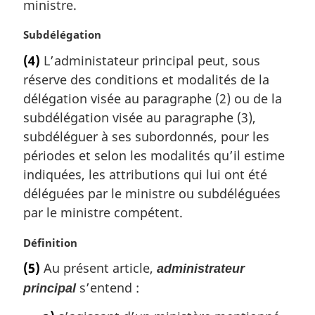
a
ministre.
l
e
N
Subdélégation
:
o
(4)
L’administateur principal peut, sous
t
réserve des conditions et modalités de la
e
m
délégation visée au paragraphe (2) ou de la
a
subdélégation visée au paragraphe (3),
r
subdéléguer à ses subordonnés, pour les
g
périodes et selon les modalités qu’il estime
i
indiquées, les attributions qui lui ont été
n
a
déléguées par le ministre ou subdéléguées
l
par le ministre compétent.
e
:
N
Définition
o
(5)
Au présent article,
administrateur
t
s’entend :
principal
e
m