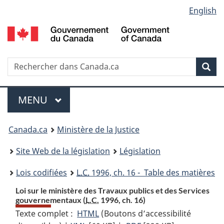
Language
English
Passer
Passer
Passer
au
à
à
selection
contenu
«
la
principal
À
version
propos
HTML
Recherche
R
Rec
de
simplifiée
d
ce
C
Menu
site
MENU
PRINCIPAL
You
Canada.ca
Ministère de la Justice
are
Site Web de la législation
Législation
here:
Lois codifiées
L.C.
1996, ch. 16 - Table des matières
Loi sur le ministère des Travaux publics et des Services
gouvernementaux (
L.C.
1996, ch. 16)
Texte complet :
HTML
Texte
(Boutons d’accessibilité