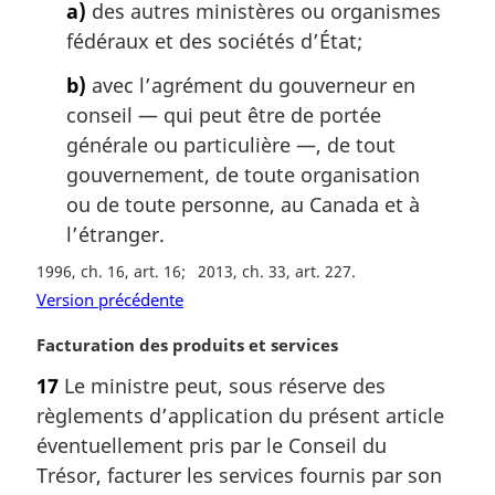
a)
des autres ministères ou organismes
a
fédéraux et des sociétés d’État;
l
e
b)
avec l’agrément du gouverneur en
:
conseil — qui peut être de portée
générale ou particulière —, de tout
gouvernement, de toute organisation
ou de toute personne, au Canada et à
l’étranger.
1996, ch. 16, art. 16
2013, ch. 33, art. 227
Version précédente
N
Facturation des produits et services
o
17
Le ministre peut, sous réserve des
t
règlements d’application du présent article
e
m
éventuellement pris par le Conseil du
a
Trésor, facturer les services fournis par son
r