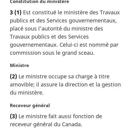
N
Constitution du ministère
o
3
(1)
Est constitué le ministère des Travaux
t
publics et des Services gouvernementaux,
e
m
placé sous l’autorité du ministre des
a
Travaux publics et des Services
r
gouvernementaux. Celui-ci est nommé par
g
commission sous le grand sceau.
i
n
N
Ministre
a
o
l
(2)
Le ministre occupe sa charge à titre
t
e
amovible; il assure la direction et la gestion
e
:
m
du ministère.
a
r
N
Receveur général
g
o
(3)
Le ministre fait aussi fonction de
i
t
receveur général du Canada.
n
e
a
m