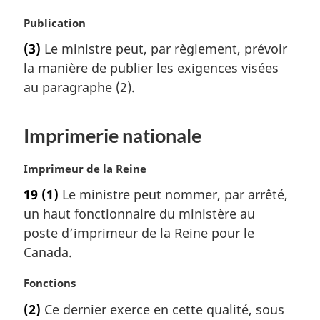
i
N
Publication
n
o
a
(3)
Le ministre peut, par règlement, prévoir
t
l
la manière de publier les exigences visées
e
e
m
au paragraphe (2).
:
a
r
Imprimerie nationale
g
i
n
N
Imprimeur de la Reine
a
o
19
(1)
Le ministre peut nommer, par arrêté,
l
t
e
un haut fonctionnaire du ministère au
e
:
m
poste d’imprimeur de la Reine pour le
a
Canada.
r
g
N
Fonctions
i
o
(2)
Ce dernier exerce en cette qualité, sous
n
t