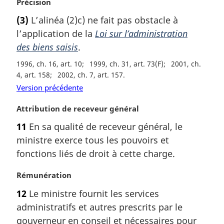
N
Précision
o
(3)
L’alinéa (2)c) ne fait pas obstacle à
t
l’application de la
Loi sur l’administration
e
m
des biens saisis
.
a
1996, ch. 16, art. 10
1999, ch. 31, art. 73(F)
2001, ch.
r
4, art. 158
2002, ch. 7, art. 157
g
Version précédente
i
n
N
Attribution de receveur général
a
o
l
11
En sa qualité de receveur général, le
t
e
ministre exerce tous les pouvoirs et
e
:
m
fonctions liés de droit à cette charge.
a
r
N
Rémunération
g
o
12
Le ministre fournit les services
i
t
administratifs et autres prescrits par le
n
e
a
m
gouverneur en conseil et nécessaires pour