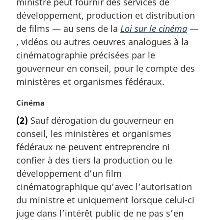
ministre peut fournir des services de
e
e
m
développement, production et distribution
:
a
de films — au sens de la
Loi sur le cinéma
—
r
, vidéos ou autres oeuvres analogues à la
g
cinématographie précisées par le
i
gouverneur en conseil, pour le compte des
n
a
ministères et organismes fédéraux.
l
e
N
Cinéma
:
o
(2)
Sauf dérogation du gouverneur en
t
conseil, les ministères et organismes
e
m
fédéraux ne peuvent entreprendre ni
a
confier à des tiers la production ou le
r
développement d’un film
g
cinématographique qu’avec l’autorisation
i
du ministre et uniquement lorsque celui-ci
n
a
juge dans l’intérêt public de ne pas s’en