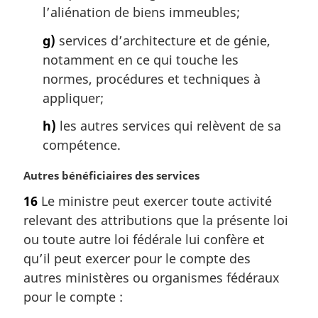
l’aliénation de biens immeubles;
g)
services d’architecture et de génie,
notamment en ce qui touche les
normes, procédures et techniques à
appliquer;
h)
les autres services qui relèvent de sa
compétence.
N
Autres bénéficiaires des services
o
16
Le ministre peut exercer toute activité
t
relevant des attributions que la présente loi
e
m
ou toute autre loi fédérale lui confère et
a
qu’il peut exercer pour le compte des
r
autres ministères ou organismes fédéraux
g
pour le compte :
i
n