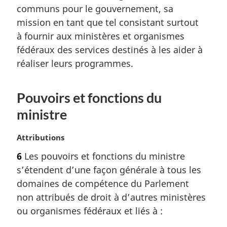
e
communs pour le gouvernement, sa
e
:
m
mission en tant que tel consistant surtout
a
à fournir aux ministères et organismes
r
fédéraux des services destinés à les aider à
g
réaliser leurs programmes.
i
n
a
Pouvoirs et fonctions du
l
e
ministre
:
N
Attributions
o
6
Les pouvoirs et fonctions du ministre
t
s’étendent d’une façon générale à tous les
e
m
domaines de compétence du Parlement
a
non attribués de droit à d’autres ministères
r
ou organismes fédéraux et liés à :
g
i