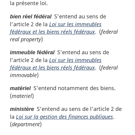
la présente loi.
l
e
e
m
S’entend au sens de
bien réel fédéral
:
a
l’article 2 de la
Loi sur les immeubles
r
g
fédéraux et les biens réels fédéraux
. (
federal
i
real property
)
n
a
S’entend au sens de
immeuble fédéral
l
l’article 2 de la
Loi sur les immeubles
e
fédéraux et les biens réels fédéraux
. (
federal
:
immovable
)
S’entend notamment des biens.
matériel
(
materiel
)
S’entend au sens de l’article 2 de
ministère
la
Loi sur la gestion des finances publiques
.
(
department
)