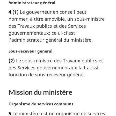
N
Administrateur général
l
a
o
e
r
4
(1)
Le gouverneur en conseil peut
t
:
g
nommer, à titre amovible, un sous-ministre
e
i
m
des Travaux publics et des Services
n
a
a
gouvernementaux; celui-ci est
r
l
l’administrateur général du ministère.
g
e
i
:
N
Sous-receveur général
n
o
a
(2)
Le sous-ministre des Travaux publics et
t
l
des Services gouvernementaux fait aussi
e
e
m
fonction de sous-receveur général.
:
a
r
Mission du ministère
g
i
n
N
Organisme de services communs
a
o
5
Le ministère est un organisme de services
l
t