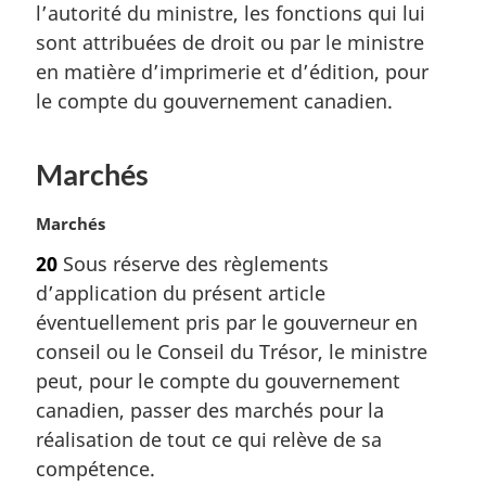
a
l’autorité du ministre, les fonctions qui lui
e
l
m
sont attribuées de droit ou par le ministre
e
a
en matière d’imprimerie et d’édition, pour
:
r
le compte du gouvernement canadien.
g
i
n
Marchés
a
l
N
Marchés
e
o
:
20
Sous réserve des règlements
t
d’application du présent article
e
m
éventuellement pris par le gouverneur en
a
conseil ou le Conseil du Trésor, le ministre
r
peut, pour le compte du gouvernement
g
canadien, passer des marchés pour la
i
réalisation de tout ce qui relève de sa
n
a
compétence.