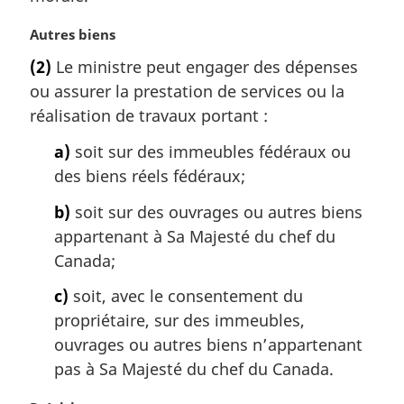
l
e
N
Autres biens
:
o
(2)
Le ministre peut engager des dépenses
t
ou assurer la prestation de services ou la
e
m
réalisation de travaux portant :
a
a)
soit sur des immeubles fédéraux ou
r
g
des biens réels fédéraux;
i
b)
soit sur des ouvrages ou autres biens
n
a
appartenant à Sa Majesté du chef du
l
Canada;
e
:
c)
soit, avec le consentement du
propriétaire, sur des immeubles,
ouvrages ou autres biens n’appartenant
pas à Sa Majesté du chef du Canada.