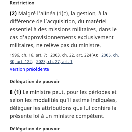
N
Restriction
o
(2)
Malgré l’alinéa (1)c), la gestion, à la
t
différence de l’acquisition, du matériel
e
m
essentiel à des missions militaires, dans le
a
cas d’approvisionnements exclusivement
r
militaires, ne relève pas du ministre.
g
i
1996, ch. 16, art. 7
2003, ch. 22, art. 224(A)
2005, ch.
n
30, art. 122
2023, ch. 27, art. 1
a
Version précédente
l
e
N
Délégation de pouvoir
:
o
8
(1)
Le ministre peut, pour les périodes et
t
selon les modalités qu’il estime indiquées,
e
m
déléguer les attributions que lui confère la
a
présente loi à un ministre compétent.
r
g
N
Délégation de pouvoir