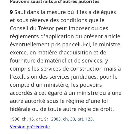
N
Pouvoirs soustraits à d’autres autorités
o
9
Sauf dans la mesure où il les a délégués
t
et sous réserve des conditions que le
e
m
Conseil du Trésor peut imposer ou des
a
règlements d’application du présent article
r
éventuellement pris par celui-ci, le ministre
g
exerce, en matière d’acquisition et de
i
fourniture de matériel et de services, y
n
a
compris les services de construction mais à
l
l’exclusion des services juridiques, pour le
e
compte d’un ministère, les pouvoirs
:
accordés à cet égard à un ministre ou à une
autre autorité sous le régime d’une loi
fédérale ou de toute autre règle de droit.
1996, ch. 16, art. 9
2005, ch. 30, art. 123
Version précédente