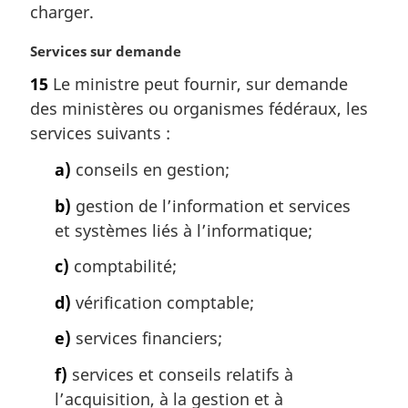
l
charger.
e
:
N
Services sur demande
o
15
Le ministre peut fournir, sur demande
t
des ministères ou organismes fédéraux, les
e
m
services suivants :
a
a)
conseils en gestion;
r
g
b)
gestion de l’information et services
i
et systèmes liés à l’informatique;
n
a
c)
comptabilité;
l
e
d)
vérification comptable;
:
e)
services financiers;
f)
services et conseils relatifs à
l’acquisition, à la gestion et à