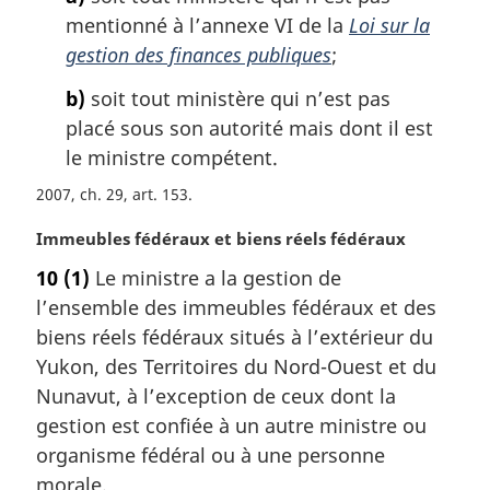
a
mentionné à l’annexe VI de la
Loi sur la
r
g
gestion des finances publiques
;
i
b)
soit tout ministère qui n’est pas
n
a
placé sous son autorité mais dont il est
l
le ministre compétent.
e
2007, ch. 29, art. 153
:
N
Immeubles fédéraux et biens réels fédéraux
o
10
(1)
Le ministre a la gestion de
t
l’ensemble des immeubles fédéraux et des
e
m
biens réels fédéraux situés à l’extérieur du
a
Yukon, des Territoires du Nord-Ouest et du
r
Nunavut, à l’exception de ceux dont la
g
gestion est confiée à un autre ministre ou
i
organisme fédéral ou à une personne
n
a
morale.