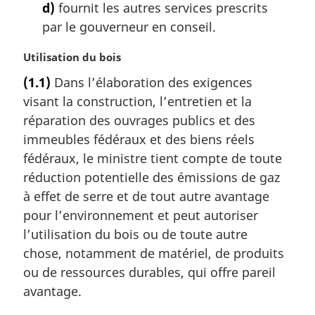
d)
fournit les autres services prescrits
par le gouverneur en conseil.
N
Utilisation du bois
o
(1.1)
Dans l’élaboration des exigences
t
visant la construction, l’entretien et la
e
m
réparation des ouvrages publics et des
a
immeubles fédéraux et des biens réels
r
fédéraux, le ministre tient compte de toute
g
réduction potentielle des émissions de gaz
i
à effet de serre et de tout autre avantage
n
a
pour l’environnement et peut autoriser
l
l’utilisation du bois ou de toute autre
e
chose, notamment de matériel, de produits
:
ou de ressources durables, qui offre pareil
avantage.