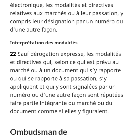
e
m
électronique, les modalités et directives
:
a
relatives aux marchés ou à leur passation, y
r
compris leur désignation par un numéro ou
g
d’une autre façon.
i
n
N
Interprétation des modalités
a
o
l
22
Sauf dérogation expresse, les modalités
t
e
et directives qui, selon ce qui est prévu au
e
:
m
marché ou à un document qui s’y rapporte
a
ou qui se rapporte à sa passation, s’y
r
appliquent et qui y sont signalées par un
g
numéro ou d’une autre façon sont réputées
i
faire partie intégrante du marché ou du
n
a
document comme si elles y figuraient.
l
e
:
Ombudsman de