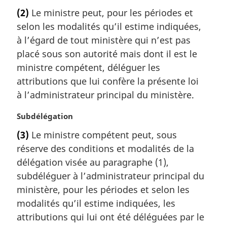
i
o
(2)
Le ministre peut, pour les périodes et
n
t
a
selon les modalités qu’il estime indiquées,
e
l
m
à l’égard de tout ministère qui n’est pas
e
a
placé sous son autorité mais dont il est le
:
r
ministre compétent, déléguer les
g
attributions que lui confère la présente loi
i
à l’administrateur principal du ministère.
n
a
N
Subdélégation
l
o
e
(3)
Le ministre compétent peut, sous
t
:
réserve des conditions et modalités de la
e
m
délégation visée au paragraphe (1),
a
subdéléguer à l’administrateur principal du
r
ministère, pour les périodes et selon les
g
modalités qu’il estime indiquées, les
i
attributions qui lui ont été déléguées par le
n