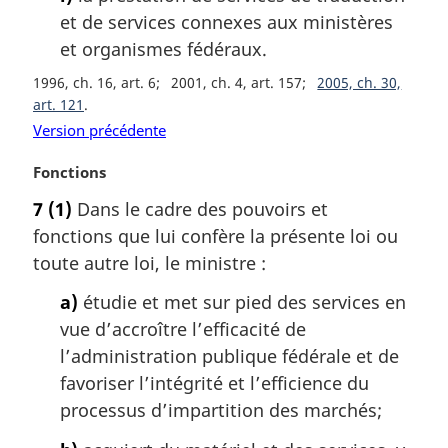
et de services connexes aux ministères
et organismes fédéraux.
1996, ch. 16, art. 6
2001, ch. 4, art. 157
2005, ch. 30,
art. 121
Version précédente
N
Fonctions
o
7
(1)
Dans le cadre des pouvoirs et
t
fonctions que lui confère la présente loi ou
e
m
toute autre loi, le ministre :
a
a)
étudie et met sur pied des services en
r
g
vue d’accroître l’efficacité de
i
l’administration publique fédérale et de
n
favoriser l’intégrité et l’efficience du
a
processus d’impartition des marchés;
l
e