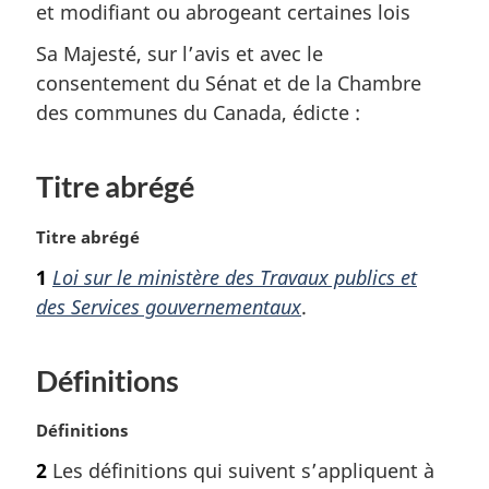
et modifiant ou abrogeant certaines lois
Sa Majesté, sur l’avis et avec le
consentement du Sénat et de la Chambre
des communes du Canada, édicte :
Titre abrégé
N
Titre abrégé
o
1
Loi sur le ministère des Travaux publics et
t
des Services gouvernementaux
.
e
m
a
Définitions
r
g
i
N
Définitions
n
o
2
Les définitions qui suivent s’appliquent à
a
t