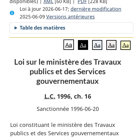
disponibles) |
XML
Texte
[60 KB]
complet
|
PDF
Texte
[228 KB]
Loi à jour 2026-06-17;
complet
:
dernière modification
complet
2025-06-09
Versions antérieures
:
Loi
:
Loi
sur
Loi
Table des matières
sur
le
sur
le
ministère
le
Aa
Aa
Aa
Aa
Aa
ministère
des
ministère
des
Travaux
des
Loi sur le ministère des Travaux
Travaux
publics
Travaux
publics et des Services
publics
et
publics
et
des
et
gouvernementaux
des
Services
des
Services
gouvernementaux
Services
L.C.
1996, ch. 16
gouvernementaux
gouvernementaux
Sanctionnée 1996-06-20
Loi constituant le ministère des Travaux
publics et des Services gouvernementaux