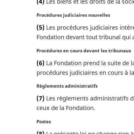
(4)
Les biens et les droits de la soc
e
g
t
:
i
e
N
Procédures judiciaires nouvelles
n
m
o
a
a
(5)
Les procédures judiciaires intére
t
l
r
e
Fondation devant tout tribunal qui 
e
g
m
:
i
a
N
Procédures en cours devant les tribunaux
n
r
o
a
(6)
La Fondation prend la suite de l
g
t
l
i
e
procédures judiciaires en cours à la
e
n
m
:
a
a
N
Règlements administratifs
l
r
o
(7)
Les règlements administratifs de
e
g
t
:
i
e
ceux de la Fondation.
n
m
a
a
N
Postes
l
r
o
(8)
La présente loi ne change rien à
e