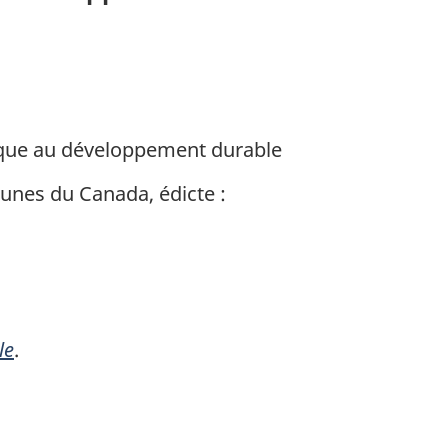
ique
gique au développement durable
ement
unes du Canada, édicte :
le
.