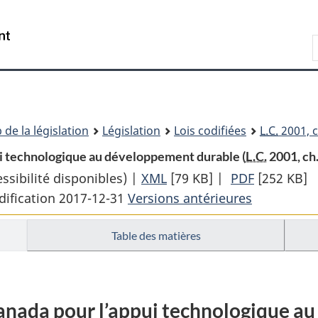
Passer
Passer
Passer
au
à
à
Recherche
contenu
«
la
principal
À
version
propos
HTML
de
simplifiée
ce
 de la législation
Législation
Lois codifiées
L.C.
2001, c
site
pui technologique au développement durable (
L.C.
2001, ch.
sibilité disponibles) |
XML
Texte
[79 KB]
|
PDF
Texte
[252 KB]
dification 2017-12-31
Versions antérieures
complet
complet
:
:
Table des matières
Loi
Loi
sur
sur
la
la
Fondation
Fondation
Canada pour l’appui technologique 
du
du