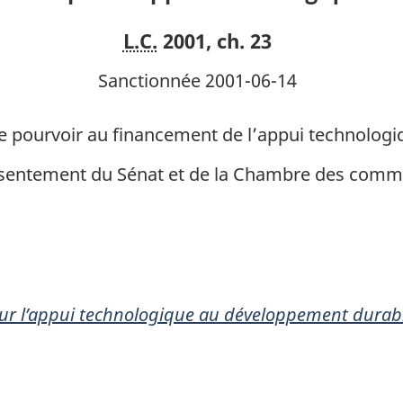
Canada
Canada
L.C.
2001, ch. 23
pour
pour
l’appui
l’appui
Sanctionnée 2001-06-14
technologique
technolog
au
au
de pourvoir au financement de l’appui technolo
développement
développ
consentement du Sénat et de la Chambre des comm
durable
durable
our l’appui technologique au développement durab