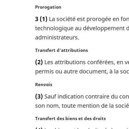
N
Prorogation
o
3
(1)
La société est prorogée en fon
t
e
technologique au développement d
m
administrateurs.
a
r
N
Transfert d’attributions
g
o
i
(2)
Les attributions conférées, en ve
t
n
e
permis ou autre document, à la soc
a
m
l
a
N
Renvois
e
r
o
:
(3)
Sauf indication contraire du con
g
t
i
e
son nom, toute mention de la socié
n
m
a
a
N
Transfert des biens et des droits
l
r
o