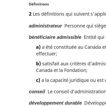
N
Définitions
g
o
i
2
Les définitions qui suivent s’appli
t
n
e
a
Personne qui siège 
administrateur
m
l
a
e
Entité qui 
r
bénéficiaire admissible
:
g
a)
a été constituée au Canada et
i
effectuer;
n
a
b)
satisfait aux critères d’admi
l
e
Canada et la Fondation;
:
c)
a la capacité juridique ou es
Le conseil d’administration
conseil
Développem
développement durable