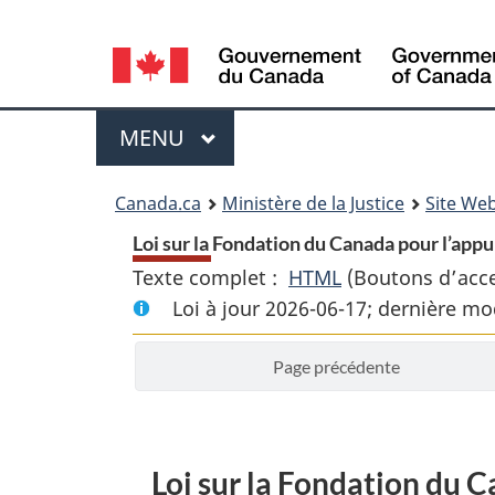
Language
selection
Menu
MENU
PRINCIPAL
You
Canada.ca
Ministère de la Justice
Site Web
are
Loi sur la Fondation du Canada pour l’ap
Texte complet :
HTML
Texte
(Boutons d’acces
here:
Loi à jour 2026-06-17; dernière mo
complet
:
Page précédente
Loi
sur
la
Fondation
Loi sur la Fondation du 
du