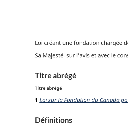
Canada
pour
l’appui
technologique
au
Loi créant une fondation chargée 
développement
Sa Majesté, sur l’avis et avec le 
durable
Titre abrégé
N
Titre abrégé
o
1
Loi sur la Fondation du Canada p
t
e
m
Définitions
a
r