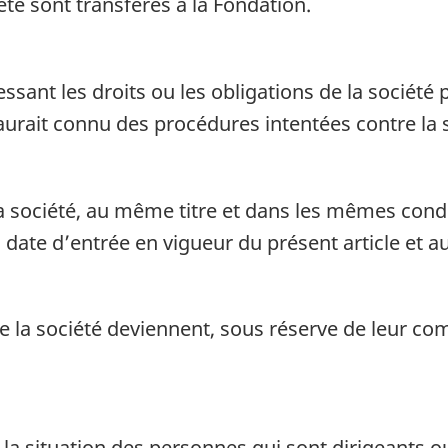
iété sont transférés à la Fondation.
ssant les droits ou les obligations de la société 
aurait connu des procédures intentées contre la 
a société, au même titre et dans les mêmes condit
 date d’entrée en vigueur du présent article et au
 la société deviennent, sous réserve de leur compa
 la situation des personnes qui sont dirigeants o