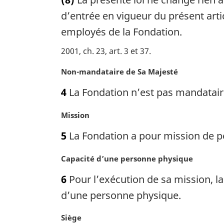
g
t
:
i
e
d’entrée en vigueur du présent artic
n
m
employés de la Fondation.
a
a
l
r
2001, ch. 23, art. 3 et 37
e
g
:
i
N
Non-mandataire de Sa Majesté
n
o
4
La Fondation n’est pas mandatair
a
t
l
e
N
Mission
e
m
o
:
a
5
La Fondation a pour mission de p
t
r
e
g
N
Capacité d’une personne physique
m
i
o
a
n
6
Pour l’exécution de sa mission, la
t
r
a
e
d’une personne physique.
g
l
m
i
e
a
N
Siège
n
: