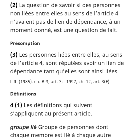
o
a
(2)
La question de savoir si des personnes
t
l
non liées entre elles au sens de l’article 4
e
e
m
n’avaient pas de lien de dépendance, à un
:
a
moment donné, est une question de fait.
r
g
N
Présomption
i
o
(3)
Les personnes liées entre elles, au sens
n
t
a
de l’article 4, sont réputées avoir un lien de
e
l
m
dépendance tant qu’elles sont ainsi liées.
e
a
L.R. (1985), ch. B-3, art. 3
1997, ch. 12, art. 3(F)
:
r
g
N
Définitions
i
o
n
4
(1)
Les définitions qui suivent
t
a
s’appliquent au présent article.
e
l
m
e
Groupe de personnes dont
groupe lié
a
:
chaque membre est lié à chaque autre
r