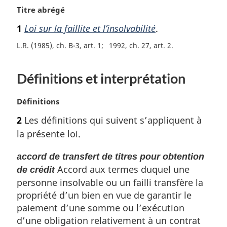
N
Titre abrégé
o
1
Loi sur la faillite et l’insolvabilité
.
t
e
L.R. (1985), ch. B-3, art. 1
1992, ch. 27, art. 2
m
a
Définitions et interprétation
r
g
i
N
Définitions
n
o
2
Les définitions qui suivent s’appliquent à
a
t
l
la présente loi.
e
e
m
:
accord de transfert de titres pour obtention
a
Accord aux termes duquel une
r
de crédit
g
personne insolvable ou un failli transfère la
i
propriété d’un bien en vue de garantir le
n
paiement d’une somme ou l’exécution
a
d’une obligation relativement à un contrat
l