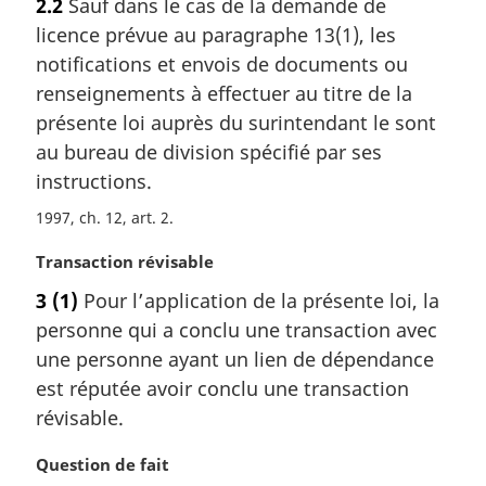
2.2
Sauf dans le cas de la demande de
t
licence prévue au paragraphe 13(1), les
e
m
notifications et envois de documents ou
a
renseignements à effectuer au titre de la
r
présente loi auprès du surintendant le sont
g
au bureau de division spécifié par ses
i
instructions.
n
a
1997, ch. 12, art. 2
l
e
N
Transaction révisable
:
o
3
(1)
Pour l’application de la présente loi, la
t
personne qui a conclu une transaction avec
e
m
une personne ayant un lien de dépendance
a
est réputée avoir conclu une transaction
r
révisable.
g
i
N
Question de fait
n