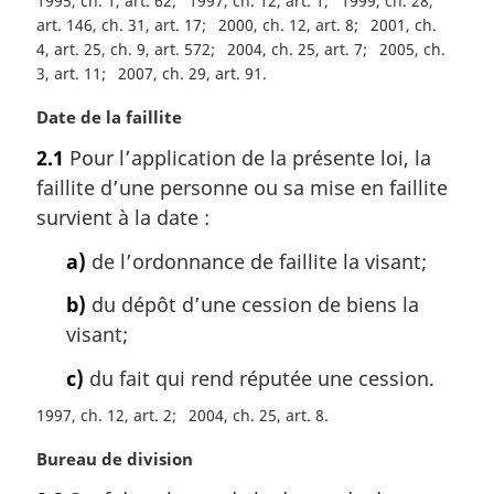
1995, ch. 1, art. 62
1997, ch. 12, art. 1
1999, ch. 28,
art. 146, ch. 31, art. 17
2000, ch. 12, art. 8
2001, ch.
4, art. 25, ch. 9, art. 572
2004, ch. 25, art. 7
2005, ch.
3, art. 11
2007, ch. 29, art. 91
N
Date de la faillite
o
2.1
Pour l’application de la présente loi, la
t
faillite d’une personne ou sa mise en faillite
e
m
survient à la date :
a
a)
de l’ordonnance de faillite la visant;
r
g
b)
du dépôt d’une cession de biens la
i
visant;
n
a
c)
du fait qui rend réputée une cession.
l
e
1997, ch. 12, art. 2
2004, ch. 25, art. 8
:
N
Bureau de division
o