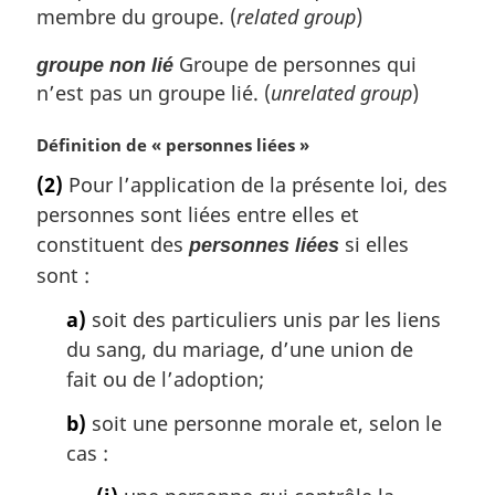
g
membre du groupe. (
related group
)
i
n
Groupe de personnes qui
groupe non lié
a
n’est pas un groupe lié. (
unrelated group
)
l
e
N
Définition de « personnes liées »
:
o
(2)
Pour l’application de la présente loi, des
t
personnes sont liées entre elles et
e
m
constituent des
si elles
personnes liées
a
sont :
r
g
a)
soit des particuliers unis par les liens
i
du sang, du mariage, d’une union de
n
fait ou de l’adoption;
a
l
b)
soit une personne morale et, selon le
e
cas :
: