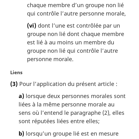
chaque membre d’un groupe non lié
qui contrôle l’autre personne morale,
(vi)
dont l’une est contrôlée par un
groupe non lié dont chaque membre
est lié à au moins un membre du
groupe non lié qui contrôle l’autre
personne morale.
N
Liens
o
(3)
Pour l’application du présent article :
t
e
a)
lorsque deux personnes morales sont
m
liées à la même personne morale au
a
sens où l’entend le paragraphe (2), elles
r
g
sont réputées liées entre elles;
i
b)
lorsqu’un groupe lié est en mesure
n