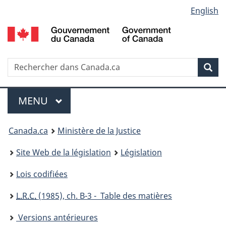
Language
English
Passer
Passer
Passer
au
à
à
selection
contenu
«
la
principal
À
version
propos
HTML
Recherche
R
Rec
de
simplifiée
d
ce
C
Menu
site
MENU
PRINCIPAL
You
Canada.ca
Ministère de la Justice
are
Site Web de la législation
Législation
here:
Lois codifiées
L.R.C.
(1985), ch. B-3 - Table des matières
Versions antérieures