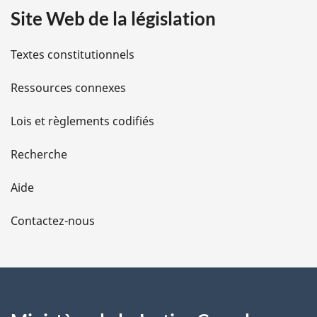
Site Web de la législation
i
l
Textes constitutionnels
s
Ressources connexes
d
Lois et règlements codifiés
e
Recherche
l
Aide
a
Contactez-nous
p
a
g