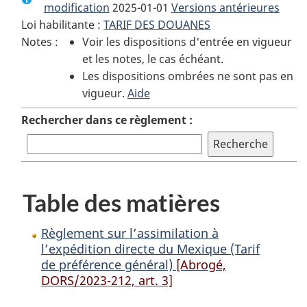
modification
2025-01-01
:
Règlement
Versions antérieures
:
Loi habilitante :
TARIF DES DOUANES
Règlement
sur
Règlement
Notes :
Voir les dispositions d'entrée en vigueur
sur
l’assimilation
sur
et les notes, le cas échéant.
l’assimilation
à
l’assimilation
Les dispositions ombrées ne sont pas en
à
l’expédition
à
vigueur.
l’expédition
Aide
directe
l’expédition
directe
du
directe
Rechercher dans ce règlement :
du
Mexique
du
Mexique
(Tarif
Mexique
(Tarif
de
(Tarif
de
préférence
de
Table des matières
préférence
général)
préférence
général)
général)
Règlement sur l’assimilation à
l’expédition directe du Mexique (Tarif
de préférence général)
[Abrogé,
DORS/2023-212, art. 3]