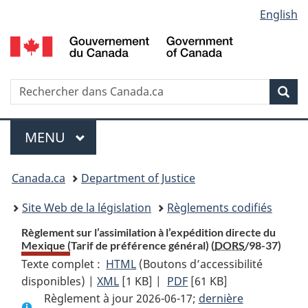
Language
English
Passer
Passer
Passer
au
à
à
selection
contenu
«
la
principal
À
version
propos
HTML
Recherche
R
Rec
de
simplifiée
d
ce
C
Menu
site
MENU
PRINCIPAL
You
Canada.ca
Department of Justice
are
Site Web de la législation
Règlements codifiés
here:
Règlement sur l’assimilation à l’expédition directe du
Mexique (Tarif de préférence général) (
DORS
/98-37)
Texte complet :
HTML
Texte
(Boutons d’accessibilité
disponibles) |
XML
Texte
[1 KB]
complet
|
PDF
Texte
[61 KB]
Règlement à jour 2026-06-17;
complet
:
complet
dernière