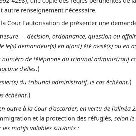
992-4238), une copie des règles pertinentes de la
ut autre renseignement nécessaire.
a Cour l’autorisation de présenter une demande d
a mesure — décision, ordonnance, question ou affair
lle le(s) demandeur(s) en a(ont) été avisé(s) ou en 
 le numéro de téléphone du tribunal administratif co
acune d’elles.
)
sier(s) du tribunal administratif, le cas échéant.
)
as échéant.
)
outre à la Cour d’accorder, en vertu de l’alinéa 22
immigration et la protection des réfugiés
, selon l
les motifs valables suivants :