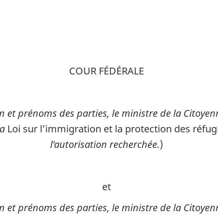
matière
matière
de
de
citoyenneté,
citoyennet
d’immigration
d’immigra
et
et
COUR FÉDÉRALE
de
de
protection
protection
des
des
om et prénoms des parties, le ministre de la Citoye
réfugiés
réfugiés
la
Loi sur l’immigration et la protection des réfu
l’autorisation recherchée.
)
et
om et prénoms des parties, le ministre de la Citoye