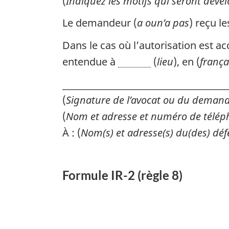
(
Indiquez les motifs qui seront dével
Le demandeur (
a ou
n’a pas
) reçu le
Dans le cas où l’autorisation est 
entendue à
(
lieu
), en (
frança
(
Signature de l’avocat ou du deman
(
Nom et adresse et numéro de télép
À : (
Nom(s) et adresse(s) du(des) déf
Formule IR-2 (règle 8)