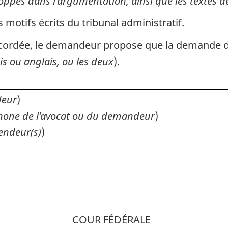
oppés dans l’argumentation, ainsi que les textes de 
s motifs écrits du tribunal administratif.
accordée, le demandeur propose que la demande de
is ou anglais, ou les deux
).
deur
)
hone de l’avocat ou du demandeur
)
endeur(s)
)
COUR FÉDÉRALE