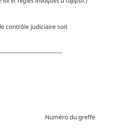
loi et règles invoqués à l’appui.
)
 contrôle judiciaire soit
Numéro du greffe