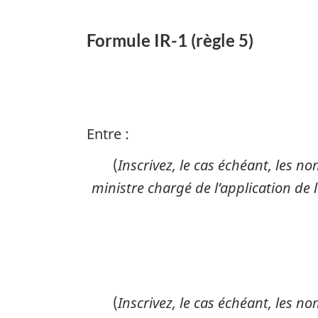
matière
Formule IR-1 (règle 5)
de
citoyenneté,
d’immigration
et
de
Entre :
protection
des
(
Inscrivez, le cas échéant, les n
réfugiés
ministre chargé de l’application de 
(
Inscrivez, le cas échéant, les n