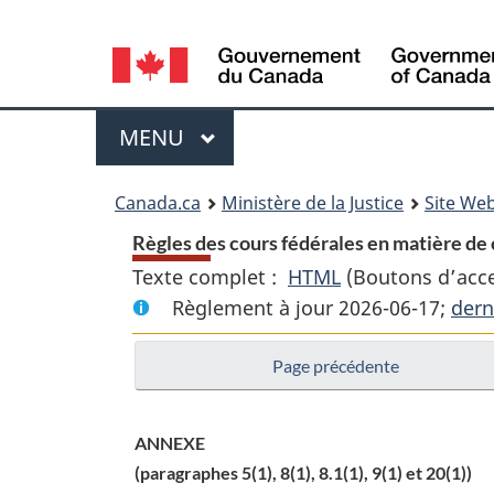
Language
selection
Menu
MENU
PRINCIPAL
You
Canada.ca
Ministère de la Justice
Site Web
are
Règles des cours fédérales en matière de 
Texte complet :
HTML
Texte
(Boutons d’acces
here:
Règlement à jour 2026-06-17;
complet
dern
:
Page précédente
Règles
des
cours
ANNEXE
fédérales
(paragraphes 5(1), 8(1), 8.1(1), 9(1) et 20(1))
en