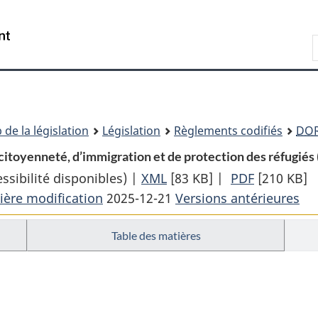
Passer
Passer
Passer
au
à
à
Recherche
contenu
«
la
principal
À
version
propos
HTML
de
simplifiée
ce
 de la législation
Législation
Règlements codifiés
DO
site
citoyenneté, d’immigration et de protection des réfugiés 
sibilité disponibles) |
XML
Texte
[83 KB]
|
PDF
Texte
[210 KB]
ière modification
2025-12-21
complet
Versions antérieures
complet
:
:
Table des matières
Règles
Règles
des
des
cours
cours
fédérales
fédérales
en
en