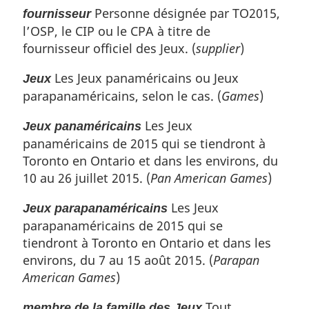
b
e
Personne désignée par TO2015,
fournisseur
a
b
l’OSP, le CIP ou le CPA à titre de
s
a
fournisseur officiel des Jeux. (
supplier
)
d
s
e
d
Les Jeux panaméricains ou Jeux
Jeux
p
e
parapanaméricains, selon le cas. (
Games
)
a
p
g
a
Les Jeux
Jeux panaméricains
e
g
panaméricains de 2015 qui se tiendront à
e
Toronto en Ontario et dans les environs, du
10 au 26 juillet 2015. (
Pan American Games
)
Les Jeux
Jeux parapanaméricains
parapanaméricains de 2015 qui se
tiendront à Toronto en Ontario et dans les
environs, du 7 au 15 août 2015. (
Parapan
American Games
)
Tout
membre de la famille des Jeux