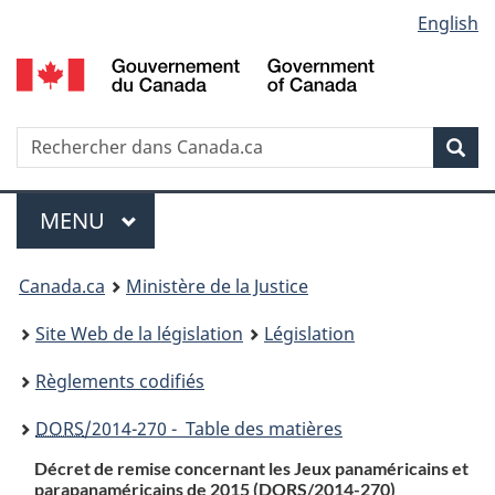
Language
English
Passer
Passer
Passer
au
à
à
selection
contenu
«
la
principal
À
version
propos
HTML
Recherche
R
Rec
de
simplifiée
d
ce
C
Menu
site
MENU
PRINCIPAL
You
Canada.ca
Ministère de la Justice
are
Site Web de la législation
Législation
here:
Règlements codifiés
DORS
/2014-270 - Table des matières
Décret de remise concernant les Jeux panaméricains et
parapanaméricains de 2015 (
DORS
/2014-270)