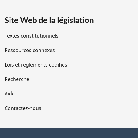
a
Site Web de la législation
i
l
Textes constitutionnels
s
Ressources connexes
d
Lois et règlements codifiés
e
Recherche
l
Aide
a
Contactez-nous
p
a