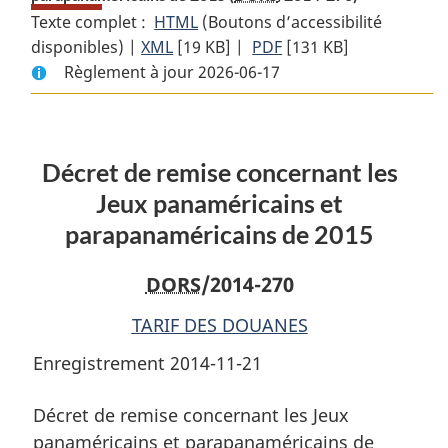
Texte complet :
HTML
Texte
(Boutons d’accessibilité
disponibles) |
XML
Texte
[19 KB]
complet
|
PDF
Texte
[131 KB]
Règlement à jour 2026-06-17
complet
:
complet
:
Décret
:
Décret
de
Décret
de
remise
de
Décret de remise concernant les
remise
concernant
remise
concernant
les
concernant
Jeux panaméricains et
les
Jeux
les
parapanaméricains de 2015
Jeux
panaméricains
Jeux
panaméricains
et
panaméricains
DORS
/2014-270
et
parapanaméricains
et
parapanaméricains
de
parapanaméricains
TARIF DES DOUANES
de
2015
de
Enregistrement 2014-11-21
2015
2015
Décret de remise concernant les Jeux
panaméricains et parapanaméricains de