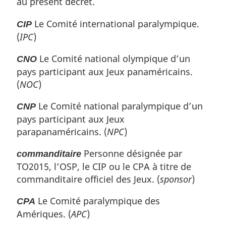
à
au présent décret.
a
a
g
l
r
a
Le Comité international paralympique.
CIP
g
e
é
r
(
IPC
)
e
f
é
é
f
Le Comité national olympique d’un
CNO
r
é
pays participant aux Jeux panaméricains.
e
r
(
NOC
)
n
e
c
n
Le Comité national paralympique d’un
CNP
e
c
pays participant aux Jeux
d
e
parapanaméricains. (
NPC
)
e
d
l
e
Personne désignée par
commanditaire
a
l
n
TO2015, l’OSP, le CIP ou le CPA à titre de
a
o
n
commanditaire officiel des Jeux. (
sponsor
)
t
o
e
Le Comité paralympique des
t
CPA
d
e
Amériques. (
APC
)
e
d