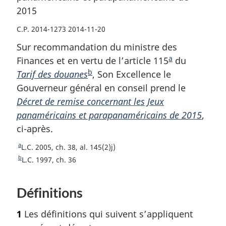
2015
C.P. 2014-1273 2014-11-20
Sur recommandation du ministre des
a
Finances et en vertu de l’article 115
N
du
b
Tarif des douanes
N
, Son Excellence le
o
Gouverneur général en conseil prend le
o
t
Décret de remise concernant les Jeux
t
e
panaméricains et parapanaméricains de 2015
e
d
,
ci-après.
d
e
e
b
a
R
L.C. 2005, ch. 38, al. 145(2)j)
b
a
e
b
R
L.C. 1997, ch. 36
a
s
t
e
o
t
s
d
Définitions
u
o
d
e
r
u
e
p
1
Les définitions qui suivent s’appliquent
à
r
p
a
l