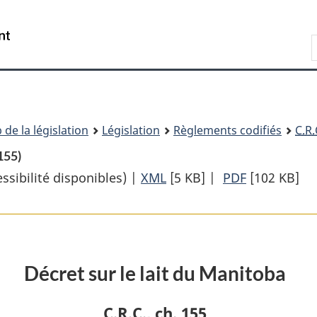
Passer
Passer
Passer
au
à
à
Recherche
contenu
«
la
principal
À
version
propos
HTML
de
simplifiée
ce
 de la législation
Législation
Règlements codifiés
C.R.
site
 155)
sibilité disponibles) |
XML
Texte
[5 KB]
|
PDF
Texte
[102 KB]
complet
complet
:
:
Décret
Décret
sur
sur
Décret sur le lait du Manitoba
le
le
lait
lait
C.R.C.
, ch. 155
du
du