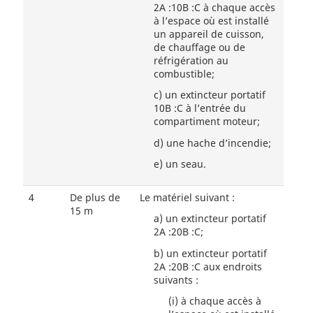
2A :10B :C à chaque accès
à l’espace où est installé
un appareil de cuisson,
de chauffage ou de
réfrigération au
combustible;
c)
un extincteur portatif
10B :C à l’entrée du
compartiment moteur;
d)
une hache d’incendie;
e)
un seau.
4
De plus de
Le matériel suivant :
15 m
a)
un extincteur portatif
2A :20B :C;
b)
un extincteur portatif
2A :20B :C aux endroits
suivants :
(i)
à chaque accès à