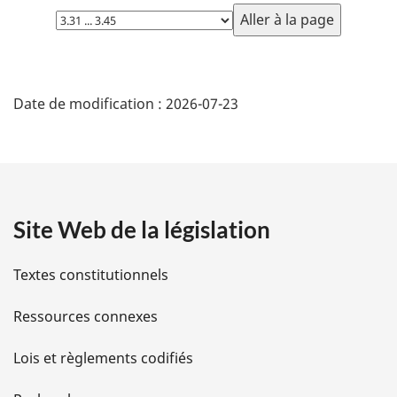
Choisissez
la
page
D
Date de modification :
2026-07-23
é
t
a
Site Web de la législation
i
l
Textes constitutionnels
s
Ressources connexes
d
Lois et règlements codifiés
e