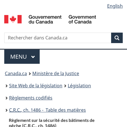
Language
English
Passer
Passer
Passer
au
à
à
selection
contenu
«
la
principal
À
version
propos
HTML
Recherche
R
Rec
de
simplifiée
d
ce
C
Menu
site
MENU
PRINCIPAL
You
Canada.ca
Ministère de la Justice
are
Site Web de la législation
Législation
here:
Règlements codifiés
C.R.C.
, ch. 1486 - Table des matières
Règlement sur la sécurité des bâtiments de
pêche (
C.R.C.
, ch. 1486)