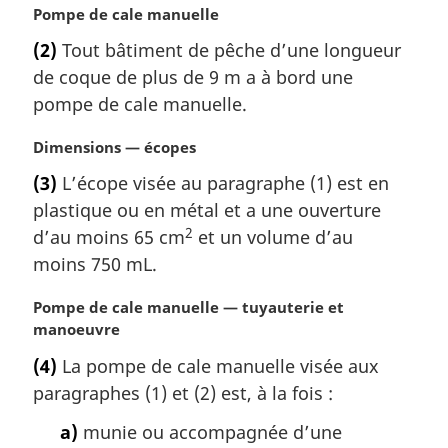
r
N
Pompe de cale manuelle
g
o
(2)
Tout bâtiment de pêche d’une longueur
i
t
de coque de plus de 9 m a à bord une
n
e
a
m
pompe de cale manuelle.
l
a
e
r
N
Dimensions — écopes
:
g
o
(3)
L’écope visée au paragraphe (1) est en
i
t
plastique ou en métal et a une ouverture
n
e
a
2
m
d’au moins 65 cm
et un volume d’au
l
a
moins 750 mL.
e
r
:
g
N
Pompe de cale manuelle — tuyauterie et
i
o
manoeuvre
n
t
(4)
La pompe de cale manuelle visée aux
a
e
l
paragraphes (1) et (2) est, à la fois :
m
e
a
a)
munie ou accompagnée d’une
:
r