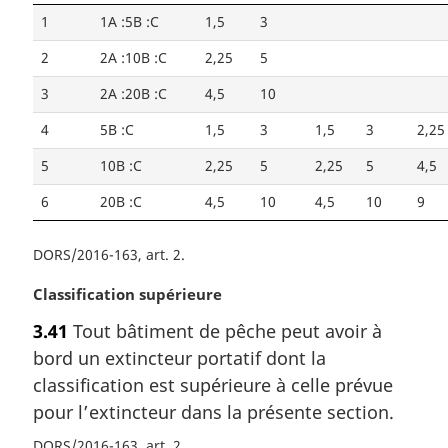
1
1A :5B :C
1,5
3
2
2A :10B :C
2,25
5
3
2A :20B :C
4,5
10
4
5B :C
1,5
3
1,5
3
2,25
5
10B :C
2,25
5
2,25
5
4,5
6
20B :C
4,5
10
4,5
10
9
DORS/2016-163, art. 2
N
Classification supérieure
o
3.41
Tout bâtiment de pêche peut avoir à
t
bord un extincteur portatif dont la
e
m
classification est supérieure à celle prévue
a
pour l’extincteur dans la présente section.
r
DORS/2016-163, art. 2