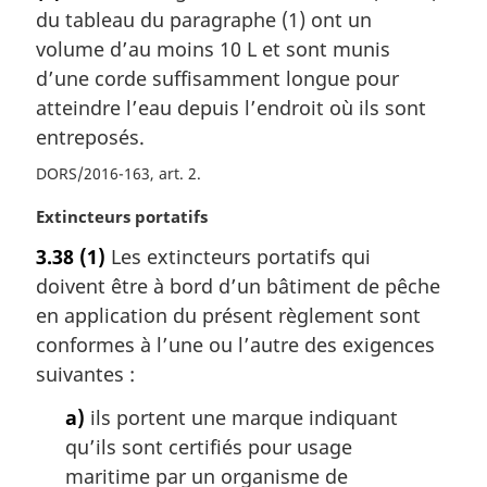
du tableau du paragraphe (1) ont un
e
m
volume d’au moins 10 L et sont munis
a
d’une corde suffisamment longue pour
r
atteindre l’eau depuis l’endroit où ils sont
g
entreposés.
i
n
DORS/2016-163, art. 2
a
l
N
Extincteurs portatifs
e
o
3.38
(1)
Les extincteurs portatifs qui
:
t
doivent être à bord d’un bâtiment de pêche
e
m
en application du présent règlement sont
a
conformes à l’une ou l’autre des exigences
r
suivantes :
g
i
a)
ils portent une marque indiquant
n
qu’ils sont certifiés pour usage
a
maritime par un organisme de
l