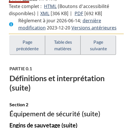
Texte complet :
HTML
Texte
(Boutons d’accessibilité
disponibles) |
XML
Texte
[306 KB]
complet
|
PDF
Texte
[692 KB]
Règlement à jour 2026-06-14;
complet
:
dernière
complet
modification
2023-12-20
:
Règlement
Versions antérieures
:
Règlement
sur
Règlement
sur
la
sur
Page
Table des
Page
précédente
matières
suivante
la
sécurité
la
sécurité
des
sécurité
des
bâtiments
des
PARTIE 0.1
bâtiments
de
bâtiments
Définitions et interprétation
de
pêche
de
pêche
pêche
(suite)
Section 2
Équipement de sécurité (suite)
Engins de sauvetage (suite)