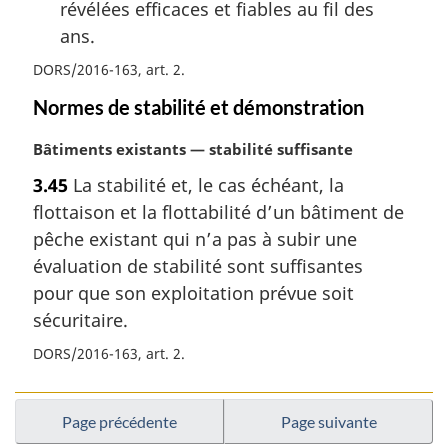
révélées efficaces et fiables au fil des
ans.
DORS/2016-163, art. 2
Normes de stabilité et démonstration
N
Bâtiments existants — stabilité suffisante
o
3.45
La stabilité et, le cas échéant, la
t
flottaison et la flottabilité d’un bâtiment de
e
m
pêche existant qui n’a pas à subir une
a
évaluation de stabilité sont suffisantes
r
pour que son exploitation prévue soit
g
sécuritaire.
i
n
DORS/2016-163, art. 2
a
l
e
Page précédente
Page suivante
: