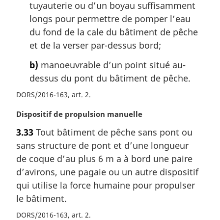
tuyauterie ou d’un boyau suffisamment
g
i
longs pour permettre de pomper l’eau
n
du fond de la cale du bâtiment de pêche
a
et de la verser par-dessus bord;
l
e
b)
manoeuvrable d’un point situé au-
:
dessus du pont du bâtiment de pêche.
DORS/2016-163, art. 2
N
Dispositif de propulsion manuelle
o
3.33
Tout bâtiment de pêche sans pont ou
t
sans structure de pont et d’une longueur
e
m
de coque d’au plus 6 m a à bord une paire
a
d’avirons, une pagaie ou un autre dispositif
r
qui utilise la force humaine pour propulser
g
le bâtiment.
i
n
DORS/2016-163, art. 2