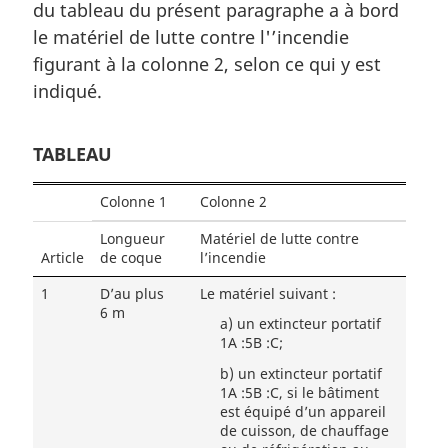
m
du tableau du présent paragraphe a à bord
a
le matériel de lutte contre l'’incendie
r
figurant à la colonne 2, selon ce qui y est
g
indiqué.
i
n
a
TABLEAU
l
e
Colonne 1
Colonne 2
:
Longueur
Matériel de lutte contre
Article
de coque
l’incendie
1
D’au plus
Le matériel suivant :
6 m
a)
un extincteur portatif
1A :5B :C;
b)
un extincteur portatif
1A :5B :C, si le bâtiment
est équipé d’un appareil
de cuisson, de chauffage