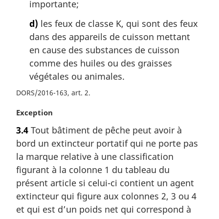
importante;
d)
les feux de classe K, qui sont des feux
dans des appareils de cuisson mettant
en cause des substances de cuisson
comme des huiles ou des graisses
végétales ou animales.
DORS/2016-163, art. 2
N
Exception
o
3.4
Tout bâtiment de pêche peut avoir à
t
bord un extincteur portatif qui ne porte pas
e
m
la marque relative à une classification
a
figurant à la colonne 1 du tableau du
r
présent article si celui-ci contient un agent
g
extincteur qui figure aux colonnes 2, 3 ou 4
i
et qui est d’un poids net qui correspond à
n