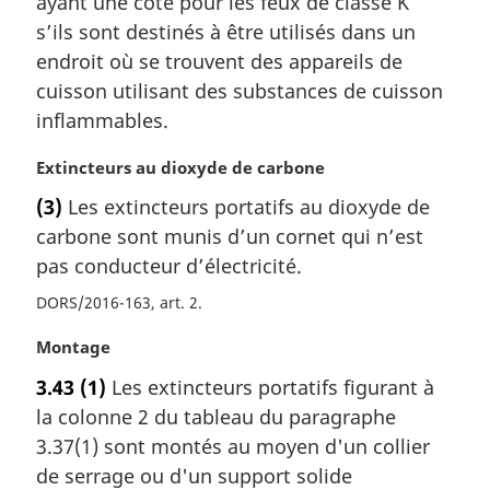
ayant une cote pour les feux de classe K
i
s’ils sont destinés à être utilisés dans un
n
a
endroit où se trouvent des appareils de
l
cuisson utilisant des substances de cuisson
e
inflammables.
:
N
Extincteurs au dioxyde de carbone
o
(3)
Les extincteurs portatifs au dioxyde de
t
carbone sont munis d’un cornet qui n’est
e
m
pas conducteur d’électricité.
a
DORS/2016-163, art. 2
r
g
N
Montage
i
o
n
3.43
(1)
Les extincteurs portatifs figurant à
t
a
la colonne 2 du tableau du paragraphe
e
l
m
3.37(1) sont montés au moyen d'un collier
e
a
de serrage ou d'un support solide
: