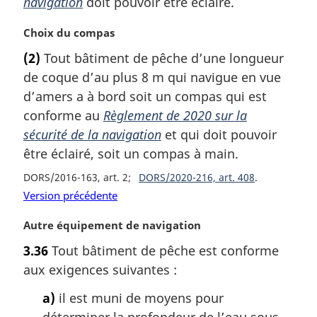
navigation
doit pouvoir être éclairé.
r
g
N
Choix du compas
i
o
(2)
Tout bâtiment de pêche d’une longueur
n
t
a
de coque d’au plus 8 m qui navigue en vue
e
l
m
d’amers a à bord soit un compas qui est
e
a
conforme au
Règlement de 2020 sur la
:
r
sécurité de la navigation
et qui doit pouvoir
g
être éclairé, soit un compas à main.
i
n
DORS/2016-163, art. 2
DORS/2020-216, art. 408
a
Version précédente
l
e
N
Autre équipement de navigation
:
o
3.36
Tout bâtiment de pêche est conforme
t
aux exigences suivantes :
e
m
a)
il est muni de moyens pour
a
déterminer la profondeur de l’eau sous