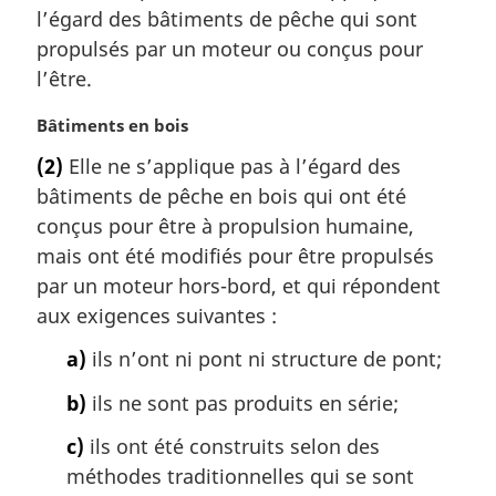
l’égard des bâtiments de pêche qui sont
e
m
propulsés par un moteur ou conçus pour
a
l’être.
r
g
N
Bâtiments en bois
i
o
(2)
Elle ne s’applique pas à l’égard des
n
t
a
bâtiments de pêche en bois qui ont été
e
l
m
conçus pour être à propulsion humaine,
e
a
mais ont été modifiés pour être propulsés
:
r
par un moteur hors-bord, et qui répondent
g
aux exigences suivantes :
i
n
a)
ils n’ont ni pont ni structure de pont;
a
l
b)
ils ne sont pas produits en série;
e
:
c)
ils ont été construits selon des
méthodes traditionnelles qui se sont