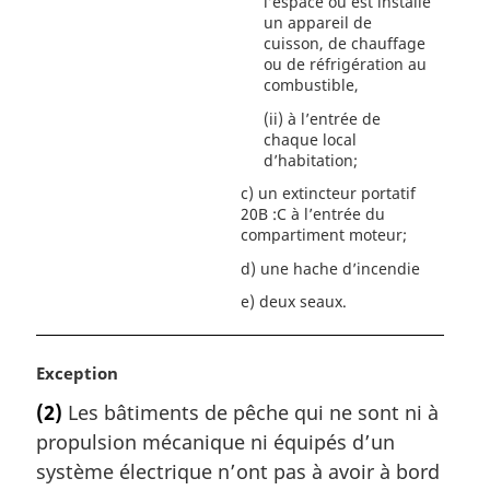
l’espace où est installé
un appareil de
cuisson, de chauffage
ou de réfrigération au
combustible,
(ii)
à l’entrée de
chaque local
d’habitation;
c)
un extincteur portatif
20B :C à l’entrée du
compartiment moteur;
d)
une hache d’incendie
e)
deux seaux.
N
Exception
o
(2)
Les bâtiments de pêche qui ne sont ni à
t
propulsion mécanique ni équipés d’un
e
m
système électrique n’ont pas à avoir à bord