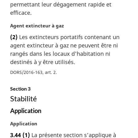
r
permettant leur dégagement rapide et
g
efficace.
i
n
N
Agent extincteur à gaz
a
o
l
(2)
Les extincteurs portatifs contenant un
t
e
agent extincteur à gaz ne peuvent être ni
e
:
m
rangés dans les locaux d'habitation ni
a
destinés à y être utilisés.
r
DORS/2016-163, art. 2
g
i
n
Section 3
a
Stabilité
l
e
Application
:
N
Application
o
3.44
(1)
La présente section s’applique à
t