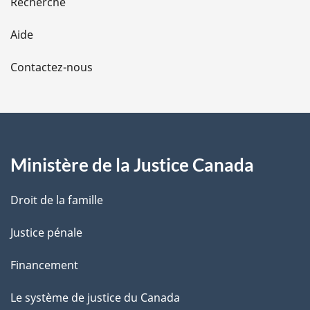
Recherche
l
Aide
a
Contactez-nous
p
a
g
Ministère de la Justice Canada
e
Droit de la famille
Justice pénale
Financement
Le système de justice du Canada