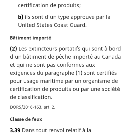
certification de produits;
e
:
b)
ils sont d’un type approuvé par la
United States Coast Guard.
N
Bâtiment importé
o
(2)
Les extincteurs portatifs qui sont à bord
t
d'un bâtiment de pêche importé au Canada
e
m
et qui ne sont pas conformes aux
a
exigences du paragraphe (1) sont certifiés
r
pour usage maritime par un organisme de
g
certification de produits ou par une société
i
de classification.
n
a
DORS/2016-163, art. 2
l
e
N
Classe de feux
:
o
3.39
Dans tout renvoi relatif à la
t