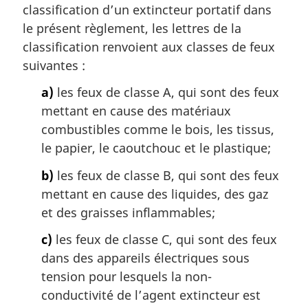
classification d’un extincteur portatif dans
e
m
le présent règlement, les lettres de la
a
classification renvoient aux classes de feux
r
suivantes :
g
i
a)
les feux de classe A, qui sont des feux
n
mettant en cause des matériaux
a
combustibles comme le bois, les tissus,
l
le papier, le caoutchouc et le plastique;
e
:
b)
les feux de classe B, qui sont des feux
mettant en cause des liquides, des gaz
et des graisses inflammables;
c)
les feux de classe C, qui sont des feux
dans des appareils électriques sous
tension pour lesquels la non-
conductivité de l’agent extincteur est