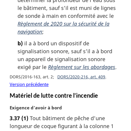
r
g
le bâtiment, sauf s’il est muni de lignes
i
de sonde à main en conformité avec le
n
Règlement de 2020 sur la sécurité de la
a
navigation
;
l
e
b)
il a à bord un dispositif de
:
signalisation sonore, sauf s’il a à bord
un appareil de signalisation sonore
exigé par le
Règlement sur les abordages
.
DORS/2016-163, art. 2
DORS/2020-216, art. 409
Version précédente
Matériel de lutte contre l’incendie
N
Exigence d’avoir à bord
o
3.37
(1)
Tout bâtiment de pêche d’une
t
longueur de coque figurant à la colonne 1
e