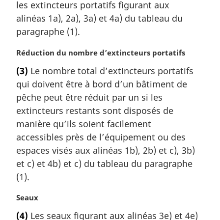
a
les extincteurs portatifs figurant aux
r
alinéas 1a), 2a), 3a) et 4a) du tableau du
g
paragraphe (1).
i
n
N
Réduction du nombre d’extincteurs portatifs
a
o
l
(3)
Le nombre total d’extincteurs portatifs
t
e
qui doivent être à bord d’un bâtiment de
e
:
m
pêche peut être réduit par un si les
a
extincteurs restants sont disposés de
r
manière qu’ils soient facilement
g
accessibles près de l’équipement ou des
i
espaces visés aux alinéas 1b), 2b) et c), 3b)
n
a
et c) et 4b) et c) du tableau du paragraphe
l
(1).
e
:
N
Seaux
o
(4)
Les seaux figurant aux alinéas 3e) et 4e)
t