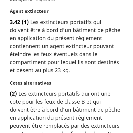
g
i
N
Agent extincteur
n
o
a
3.42
(1)
Les extincteurs portatifs qui
t
l
doivent être à bord d’un bâtiment de pêche
e
e
m
en application du présent règlement
:
a
contiennent un agent extincteur pouvant
r
éteindre les feux éventuels dans le
g
compartiment pour lequel ils sont destinés
i
et pèsent au plus 23 kg.
n
a
N
Cotes alternatives
l
o
e
(2)
Les extincteurs portatifs qui ont une
t
:
cote pour les feux de classe B et qui
e
m
doivent être à bord d’un bâtiment de pêche
a
en application du présent règlement
r
peuvent être remplacés par des extincteurs
g