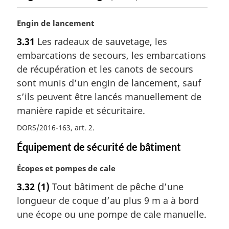
N
Engin de lancement
o
3.31
Les radeaux de sauvetage, les
t
embarcations de secours, les embarcations
e
m
de récupération et les canots de secours
a
sont munis d’un engin de lancement, sauf
r
s’ils peuvent être lancés manuellement de
g
manière rapide et sécuritaire.
i
n
DORS/2016-163, art. 2
a
Équipement de sécurité de bâtiment
l
e
N
Écopes et pompes de cale
:
o
3.32
(1)
Tout bâtiment de pêche d’une
t
longueur de coque d’au plus 9 m a à bord
e
m
une écope ou une pompe de cale manuelle.
a