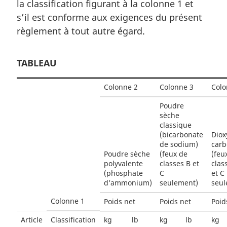
a
la classification figurant à la colonne 1 et
l
s’il est conforme aux exigences du présent
e
règlement à tout autre égard.
:
TABLEAU
Colonne 2
Colonne 3
Colo
Poudre
sèche
classique
(bicarbonate
Diox
de sodium)
car
Poudre sèche
(feux de
(feu
polyvalente
classes B et
clas
(phosphate
C
et C
d’ammonium)
seulement)
seul
Colonne 1
Poids net
Poids net
Poid
Article
Classification
kg
lb
kg
lb
kg