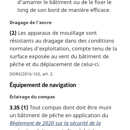
d’amarrer le bâtiment ou de le fixer le
long de son bord de manière efficace.
N
Dragage de l’ancre
o
(2)
Les apparaux de mouillage sont
t
résistants au dragage dans des conditions
e
m
normales d’exploitation, compte tenu de la
a
surface exposée au vent du bâtiment de
r
pêche et du déplacement de celui-ci.
g
i
DORS/2016-163, art. 2
n
Équipement de navigation
a
l
N
Éclairage du compas
e
o
:
3.35
(1)
Tout compas dont doit être muni
t
un bâtiment de pêche en application du
e
m
Règlement de 2020 sur la sécurité de la
a