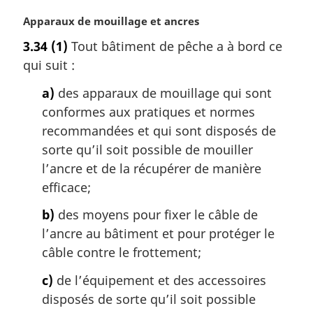
a
l
N
Apparaux de mouillage et ancres
e
o
3.34
(1)
Tout bâtiment de pêche a à bord ce
:
t
qui suit :
e
m
a)
des apparaux de mouillage qui sont
a
conformes aux pratiques et normes
r
g
recommandées et qui sont disposés de
i
sorte qu’il soit possible de mouiller
n
l’ancre et de la récupérer de manière
a
efficace;
l
e
b)
des moyens pour fixer le câble de
:
l’ancre au bâtiment et pour protéger le
câble contre le frottement;
c)
de l’équipement et des accessoires
disposés de sorte qu’il soit possible