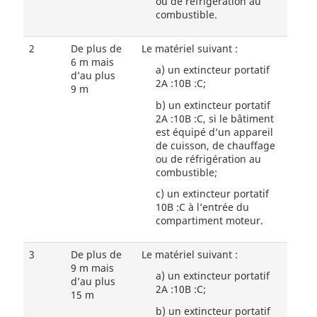
ou de réfrigération au
combustible.
2
De plus de
Le matériel suivant :
6 m mais
a)
un extincteur portatif
d’au plus
2A :10B :C;
9 m
b)
un extincteur portatif
2A :10B :C, si le bâtiment
est équipé d’un appareil
de cuisson, de chauffage
ou de réfrigération au
combustible;
c)
un extincteur portatif
10B :C à l’entrée du
compartiment moteur.
3
De plus de
Le matériel suivant :
9 m mais
a)
un extincteur portatif
d’au plus
2A :10B :C;
15 m
b)
un extincteur portatif