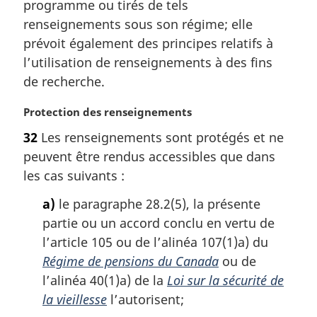
programme ou tirés de tels
g
renseignements sous son régime; elle
i
prévoit également des principes relatifs à
n
a
l’utilisation de renseignements à des fins
l
de recherche.
e
:
N
Protection des renseignements
o
32
Les renseignements sont protégés et ne
t
peuvent être rendus accessibles que dans
e
m
les cas suivants :
a
a)
le paragraphe 28.2(5), la présente
r
g
partie ou un accord conclu en vertu de
i
l’article 105 ou de l’alinéa 107(1)a) du
n
Régime de pensions du Canada
ou de
a
l’alinéa 40(1)a) de la
Loi sur la sécurité de
l
la vieillesse
l’autorisent;
e
: