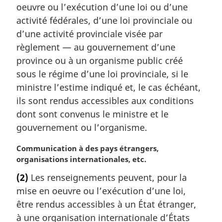
m
oeuvre ou l’exécution d’une loi ou d’une
a
activité fédérales, d’une loi provinciale ou
r
d’une activité provinciale visée par
g
règlement — au gouvernement d’une
i
province ou à un organisme public créé
n
a
sous le régime d’une loi provinciale, si le
l
ministre l’estime indiqué et, le cas échéant,
e
ils sont rendus accessibles aux conditions
:
dont sont convenus le ministre et le
gouvernement ou l’organisme.
N
Communication à des pays étrangers,
o
organisations internationales, etc.
t
(2)
Les renseignements peuvent, pour la
e
mise en oeuvre ou l’exécution d’une loi,
m
a
être rendus accessibles à un État étranger,
r
à une organisation internationale d’États