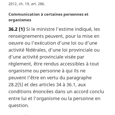
2012, ch. 19, art. 286
N
Communication à certaines personnes et
o
organismes
t
36.2
(1)
Si le ministre l’estime indiqué, les
e
renseignements peuvent, pour la mise en
m
a
oeuvre ou l’exécution d’une loi ou d’une
r
activité fédérales, d’une loi provinciale ou
g
d’une activité provinciale visée par
i
règlement, être rendus accessibles à tout
n
organisme ou personne à qui ils ne
a
l
peuvent l’être en vertu du paragraphe
e
28.2(5) et des articles 34 à 36.1, aux
:
conditions énoncées dans un accord conclu
entre lui et l’organisme ou la personne en
question.