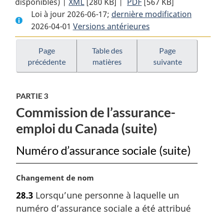
disponibles) |
XML
Texte
[280 KB]
complet
|
PDF
Texte
[567 KB]
Loi à jour 2026-06-17;
complet
:
dernière modification
complet
2026-04-01
Versions antérieures
:
Loi
:
Loi
sur
Loi
sur
le
sur
Page
Table des
Page
précédente
matières
suivante
le
ministère
le
ministère
de
ministère
de
l’Emploi
de
PARTIE 3
l’Emploi
et
l’Emploi
Commission de l’assurance-
et
du
et
du
Développement
du
emploi du Canada (suite)
Développement
social
Développement
social
social
Numéro d’assurance sociale (suite)
N
Changement de nom
o
28.3
Lorsqu’une personne à laquelle un
t
numéro d’assurance sociale a été attribué
e