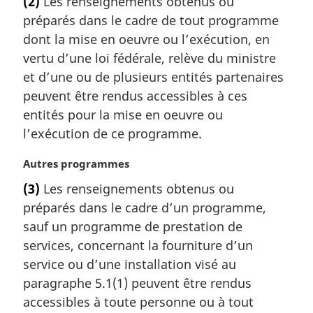
(2)
Les renseignements obtenus ou
t
e
préparés dans le cadre de tout programme
e
:
m
dont la mise en oeuvre ou l’exécution, en
a
vertu d’une loi fédérale, relève du ministre
r
et d’une ou de plusieurs entités partenaires
g
peuvent être rendus accessibles à ces
i
entités pour la mise en oeuvre ou
n
a
l’exécution de ce programme.
l
e
N
Autres programmes
:
o
(3)
Les renseignements obtenus ou
t
préparés dans le cadre d’un programme,
e
m
sauf un programme de prestation de
a
services, concernant la fourniture d’un
r
service ou d’une installation visé au
g
paragraphe 5.1(1) peuvent être rendus
i
accessibles à toute personne ou à tout
n