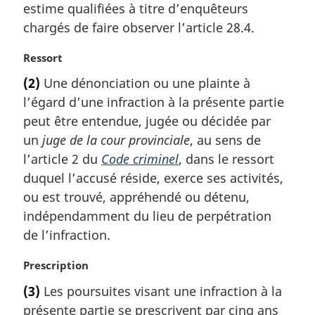
estime qualifiées à titre d’enquêteurs
g
chargés de faire observer l’article 28.4.
i
n
N
Ressort
a
o
l
(2)
Une dénonciation ou une plainte à
t
e
l’égard d’une infraction à la présente partie
e
:
m
peut être entendue, jugée ou décidée par
a
un
juge de la cour provinciale
, au sens de
r
l’article 2 du
Code criminel
, dans le ressort
g
duquel l’accusé réside, exerce ses activités,
i
ou est trouvé, appréhendé ou détenu,
n
a
indépendamment du lieu de perpétration
l
de l’infraction.
e
:
N
Prescription
o
(3)
Les poursuites visant une infraction à la
t
présente partie se prescrivent par cinq ans
e