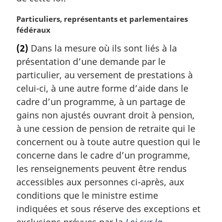
:
N
Particuliers, représentants et parlementaires
o
fédéraux
t
(2)
Dans la mesure où ils sont liés à la
e
présentation d’une demande par le
m
a
particulier, au versement de prestations à
r
celui-ci, à une autre forme d’aide dans le
g
cadre d’un programme, à un partage de
i
gains non ajustés ouvrant droit à pension,
n
à une cession de pension de retraite qui le
a
l
concernent ou à toute autre question qui le
e
concerne dans le cadre d’un programme,
:
les renseignements peuvent être rendus
accessibles aux personnes ci-après, aux
conditions que le ministre estime
indiquées et sous réserve des exceptions et
exclusions prévues par la
Loi sur la