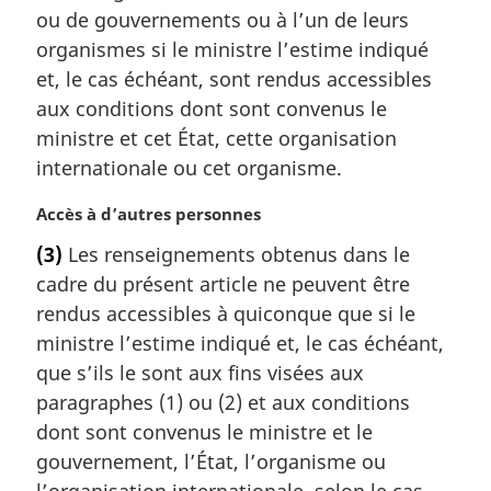
g
ou de gouvernements ou à l’un de leurs
i
organismes si le ministre l’estime indiqué
n
et, le cas échéant, sont rendus accessibles
a
l
aux conditions dont sont convenus le
e
ministre et cet État, cette organisation
:
internationale ou cet organisme.
N
Accès à d’autres personnes
o
(3)
Les renseignements obtenus dans le
t
cadre du présent article ne peuvent être
e
m
rendus accessibles à quiconque que si le
a
ministre l’estime indiqué et, le cas échéant,
r
que s’ils le sont aux fins visées aux
g
paragraphes (1) ou (2) et aux conditions
i
dont sont convenus le ministre et le
n
a
gouvernement, l’État, l’organisme ou
l
l’organisation internationale, selon le cas.