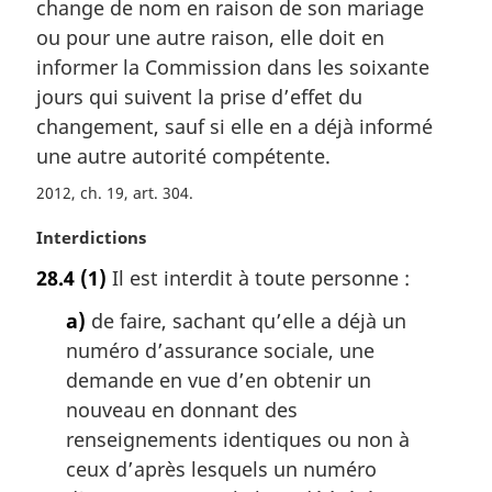
m
change de nom en raison de son mariage
a
ou pour une autre raison, elle doit en
r
informer la Commission dans les soixante
g
jours qui suivent la prise d’effet du
i
changement, sauf si elle en a déjà informé
n
a
une autre autorité compétente.
l
2012, ch. 19, art. 304
e
:
N
Interdictions
o
28.4
(1)
Il est interdit à toute personne :
t
e
a)
de faire, sachant qu’elle a déjà un
m
numéro d’assurance sociale, une
a
demande en vue d’en obtenir un
r
g
nouveau en donnant des
i
renseignements identiques ou non à
n
ceux d’après lesquels un numéro
a