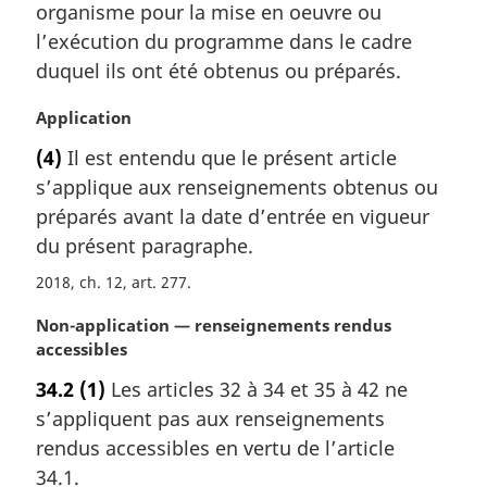
a
organisme pour la mise en oeuvre ou
l
l’exécution du programme dans le cadre
e
duquel ils ont été obtenus ou préparés.
:
N
Application
o
(4)
Il est entendu que le présent article
t
s’applique aux renseignements obtenus ou
e
m
préparés avant la date d’entrée en vigueur
a
du présent paragraphe.
r
2018, ch. 12, art. 277
g
i
N
Non-application — renseignements rendus
n
o
accessibles
a
t
l
34.2
(1)
Les articles 32 à 34 et 35 à 42 ne
e
e
s’appliquent pas aux renseignements
m
:
a
rendus accessibles en vertu de l’article
r
34.1.