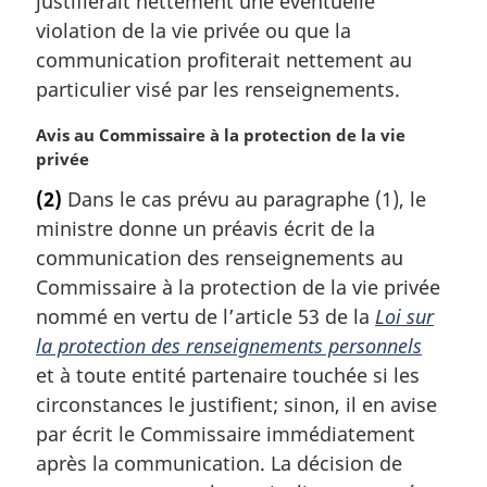
justifierait nettement une éventuelle
g
violation de la vie privée ou que la
i
communication profiterait nettement au
n
a
particulier visé par les renseignements.
l
e
N
Avis au Commissaire à la protection de la vie
:
o
privée
t
(2)
Dans le cas prévu au paragraphe (1), le
e
ministre donne un préavis écrit de la
m
a
communication des renseignements au
r
Commissaire à la protection de la vie privée
g
nommé en vertu de l’article 53 de la
Loi sur
i
la protection des renseignements personnels
n
et à toute entité partenaire touchée si les
a
l
circonstances le justifient; sinon, il en avise
e
par écrit le Commissaire immédiatement
:
après la communication. La décision de