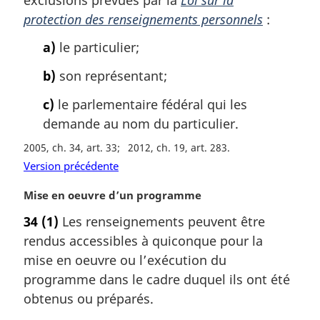
protection des renseignements personnels
:
a)
le particulier;
b)
son représentant;
c)
le parlementaire fédéral qui les
demande au nom du particulier.
2005, ch. 34, art. 33
2012, ch. 19, art. 283
Version précédente
N
Mise en oeuvre d’un programme
o
34
(1)
Les renseignements peuvent être
t
rendus accessibles à quiconque pour la
e
m
mise en oeuvre ou l’exécution du
a
programme dans le cadre duquel ils ont été
r
obtenus ou préparés.
g