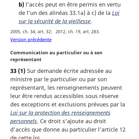
b)
l’accès peut en être permis en vertu
de l’un des alinéas 33.1a) à c) de la
Loi
sur la sécurité de la vieillesse
.
2005, ch. 34, art. 32
2012, ch. 19, art. 283
Version précédente
N
Communication au particulier ou à son
o
représentant
t
33
(1)
Sur demande écrite adressée au
e
ministre par le particulier ou par son
m
a
représentant, les renseignements peuvent
r
leur être rendus accessibles sous réserve
g
des exceptions et exclusions prévues par la
i
Loi sur la protection des renseignements
n
personnels
. Ce droit s’ajoute au droit
a
l
d’accès que donne au particulier l’article 12
e
de cette loi.