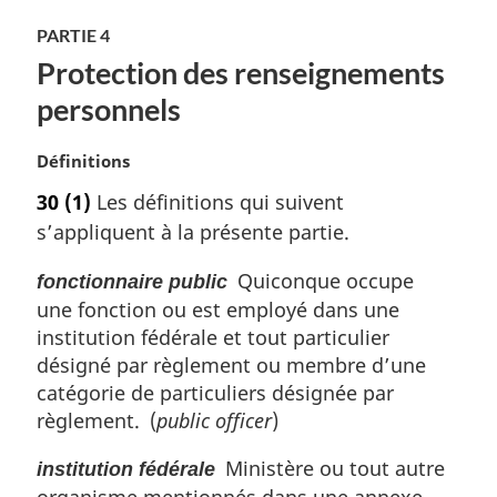
PARTIE 4
Protection des renseignements
personnels
N
Définitions
o
30
(1)
Les définitions qui suivent
t
s’appliquent à la présente partie.
e
m
Quiconque occupe
fonctionnaire public
a
une fonction ou est employé dans une
r
g
institution fédérale et tout particulier
i
désigné par règlement ou membre d’une
n
catégorie de particuliers désignée par
a
règlement. (
public officer
)
l
e
Ministère ou tout autre
institution fédérale
:
organisme mentionnés dans une annexe