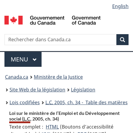
Language
English
Passer
Passer
Passer
au
à
à
selection
contenu
«
la
principal
À
version
propos
HTML
Recherche
R
Rec
de
simplifiée
d
ce
C
Menu
site
MENU
PRINCIPAL
You
Canada.ca
Ministère de la Justice
are
Site Web de la législation
Législation
here:
Lois codifiées
L.C.
2005, ch. 34 - Table des matières
Loi sur le ministère de l’Emploi et du Développement
social (
L.C.
2005, ch. 34)
Texte complet :
HTML
Texte
(Boutons d’accessibilité