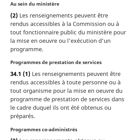
i
N
Au sein du ministère
n
o
a
(2)
Les renseignements peuvent être
t
l
rendus accessibles à la Commission ou à
e
e
m
tout fonctionnaire public du ministère pour
:
a
la mise en oeuvre ou l’exécution d’un
r
programme.
g
i
N
Programmes de prestation de services
n
o
a
34.1
(1)
Les renseignements peuvent être
t
l
rendus accessibles à toute personne ou à
e
e
m
tout organisme pour la mise en oeuvre du
:
a
programme de prestation de services dans
r
le cadre duquel ils ont été obtenus ou
g
préparés.
i
n
N
Programmes co-administrés
a
o
l