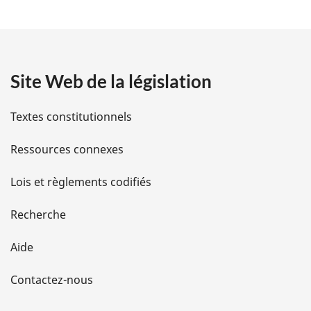
t
a
Site Web de la législation
i
l
Textes constitutionnels
s
Ressources connexes
d
Lois et règlements codifiés
e
Recherche
l
Aide
a
Contactez-nous
p