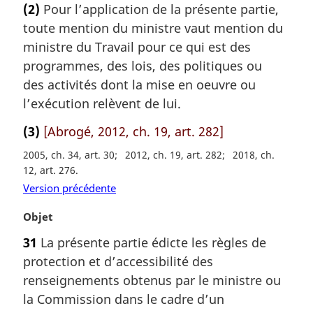
(2)
Pour l’application de la présente partie,
t
toute mention du ministre vaut mention du
e
m
ministre du Travail pour ce qui est des
a
programmes, des lois, des politiques ou
r
des activités dont la mise en oeuvre ou
g
l’exécution relèvent de lui.
i
n
(3)
[Abrogé, 2012, ch. 19, art. 282]
a
l
2005, ch. 34, art. 30
2012, ch. 19, art. 282
2018, ch.
e
12, art. 276
:
Version précédente
N
Objet
o
31
La présente partie édicte les règles de
t
protection et d’accessibilité des
e
m
renseignements obtenus par le ministre ou
a
la Commission dans le cadre d’un
r