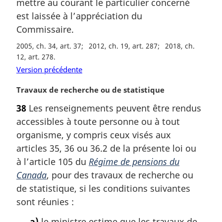
mettre au courant le particulier concerné
est laissée à l’appréciation du
Commissaire.
2005, ch. 34, art. 37
2012, ch. 19, art. 287
2018, ch.
12, art. 278
Version précédente
N
Travaux de recherche ou de statistique
o
38
Les renseignements peuvent être rendus
t
accessibles à toute personne ou à tout
e
m
organisme, y compris ceux visés aux
a
articles 35, 36 ou 36.2 de la présente loi ou
r
à l’article 105 du
Régime de pensions du
g
Canada
, pour des travaux de recherche ou
i
de statistique, si les conditions suivantes
n
a
sont réunies :
l
a)
le ministre estime que les travaux de
e