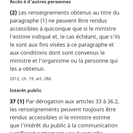
N
Accès à d’autres personnes
o
(2)
Les renseignements obtenus au titre du
t
paragraphe (1) ne peuvent être rendus
e
m
accessibles à quiconque que si le ministre
a
l’estime indiqué et, le cas échéant, que s’ils
r
le sont aux fins visées à ce paragraphe et
g
aux conditions dont sont convenus le
i
ministre et l’organisme ou la personne qui
n
a
les a obtenus.
l
2012, ch. 19, art. 286
e
:
N
Intérêt public
o
37
(1)
Par dérogation aux articles 33 à 36.2,
t
les renseignements peuvent toujours être
e
m
rendus accessibles si le ministre estime
a
que l’intérêt du public à la communication
r