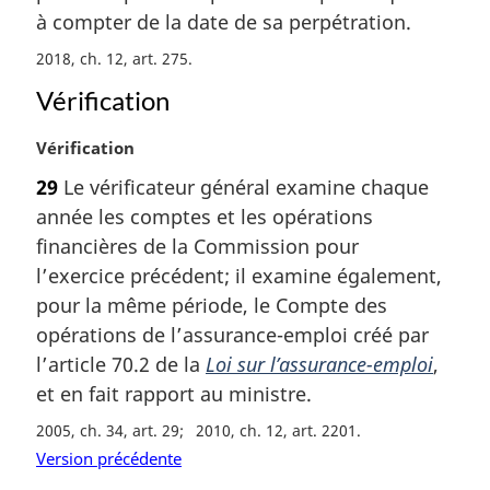
m
à compter de la date de sa perpétration.
a
2018, ch. 12, art. 275
r
g
Vérification
i
n
N
Vérification
a
o
29
Le vérificateur général examine chaque
l
t
e
année les comptes et les opérations
e
:
m
financières de la Commission pour
a
l’exercice précédent; il examine également,
r
pour la même période, le Compte des
g
opérations de l’assurance-emploi créé par
i
l’article 70.2 de la
Loi sur l’assurance-emploi
,
n
a
et en fait rapport au ministre.
l
2005, ch. 34, art. 29
2010, ch. 12, art. 2201
e
Version précédente
: