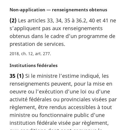
g
i
N
Non-application — renseignements obtenus
n
o
(2)
Les articles 33, 34, 35 à 36.2, 40 et 41 ne
a
t
l
s’appliquent pas aux renseignements
e
e
m
obtenus dans le cadre d’un programme de
:
a
prestation de services.
r
2018, ch. 12, art. 277
g
i
N
Institutions fédérales
n
o
a
35
(1)
Si le ministre l’estime indiqué, les
t
l
renseignements peuvent, pour la mise en
e
e
m
oeuvre ou l’exécution d’une loi ou d’une
:
a
activité fédérales ou provinciales visées par
r
règlement, être rendus accessibles à tout
g
ministre ou fonctionnaire public d’une
i
institution fédérale visée par règlement,
n
a