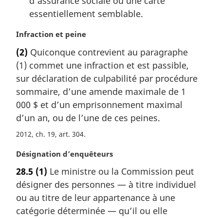
d’assurance sociale ou une carte
essentiellement semblable.
N
Infraction et peine
o
(2)
Quiconque contrevient au paragraphe
t
(1) commet une infraction et est passible,
e
m
sur déclaration de culpabilité par procédure
a
sommaire, d’une amende maximale de 1
r
000 $ et d’un emprisonnement maximal
g
d’un an, ou de l’une de ces peines.
i
n
2012, ch. 19, art. 304
a
l
N
Désignation d’enquêteurs
e
o
28.5
(1)
Le ministre ou la Commission peut
:
t
désigner des personnes — à titre individuel
e
m
ou au titre de leur appartenance à une
a
catégorie déterminée — qu’il ou elle
r