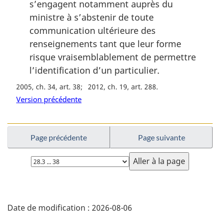
s’engagent notamment auprès du
ministre à s’abstenir de toute
communication ultérieure des
renseignements tant que leur forme
risque vraisemblablement de permettre
l’identification d’un particulier.
2005, ch. 34, art. 38
2012, ch. 19, art. 288
Version précédente
Page précédente
Page suivante
Choisissez
la
page
D
Date de modification :
2026-08-06
é