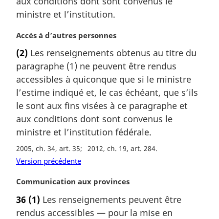
aux conditions dont sont convenus le
l
ministre et l’institution.
e
:
N
Accès à d’autres personnes
o
(2)
Les renseignements obtenus au titre du
t
paragraphe (1) ne peuvent être rendus
e
m
accessibles à quiconque que si le ministre
a
l’estime indiqué et, le cas échéant, que s’ils
r
le sont aux fins visées à ce paragraphe et
g
aux conditions dont sont convenus le
i
ministre et l’institution fédérale.
n
a
2005, ch. 34, art. 35
2012, ch. 19, art. 284
l
Version précédente
e
:
N
Communication aux provinces
o
36
(1)
Les renseignements peuvent être
t
rendus accessibles — pour la mise en
e