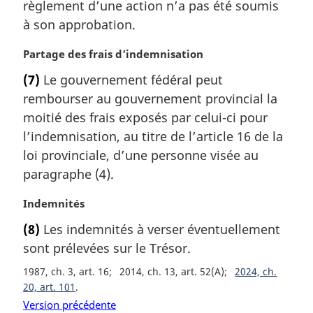
m
règlement d’une action n’a pas été soumis
:
a
à son approbation.
r
g
N
Partage des frais d’indemnisation
i
o
(7)
Le gouvernement fédéral peut
n
t
a
rembourser au gouvernement provincial la
e
l
m
moitié des frais exposés par celui-ci pour
e
a
l’indemnisation, au titre de l’article 16 de la
:
r
loi provinciale, d’une personne visée au
g
paragraphe (4).
i
n
N
Indemnités
a
o
l
(8)
Les indemnités à verser éventuellement
t
e
sont prélevées sur le Trésor.
e
:
m
1987, ch. 3, art. 16
2014, ch. 13, art. 52(A)
2024, ch.
a
20, art. 101
r
Version précédente
g