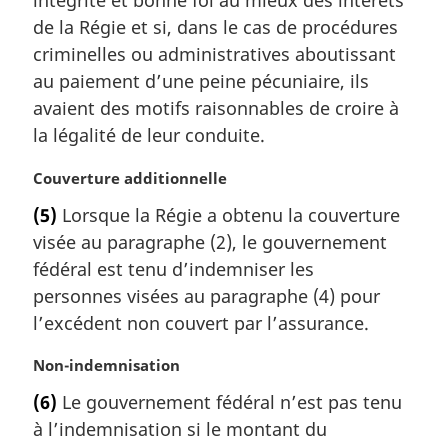
intégrité et bonne foi au mieux des intérêts
de la Régie et si, dans le cas de procédures
criminelles ou administratives aboutissant
au paiement d’une peine pécuniaire, ils
avaient des motifs raisonnables de croire à
la légalité de leur conduite.
N
Couverture additionnelle
o
(5)
Lorsque la Régie a obtenu la couverture
t
visée au paragraphe (2), le gouvernement
e
m
fédéral est tenu d’indemniser les
a
personnes visées au paragraphe (4) pour
r
l’excédent non couvert par l’assurance.
g
i
N
Non-indemnisation
n
o
a
(6)
Le gouvernement fédéral n’est pas tenu
t
l
à l’indemnisation si le montant du
e
e