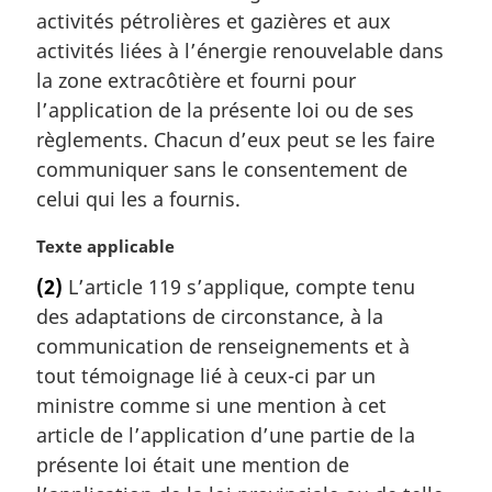
m
activités pétrolières et gazières et aux
a
activités liées à l’énergie renouvelable dans
r
la zone extracôtière et fourni pour
g
l’application de la présente loi ou de ses
i
règlements. Chacun d’eux peut se les faire
n
a
communiquer sans le consentement de
l
celui qui les a fournis.
e
:
N
Texte applicable
o
(2)
L’article 119 s’applique, compte tenu
t
des adaptations de circonstance, à la
e
m
communication de renseignements et à
a
tout témoignage lié à ceux-ci par un
r
ministre comme si une mention à cet
g
article de l’application d’une partie de la
i
présente loi était une mention de
n
a