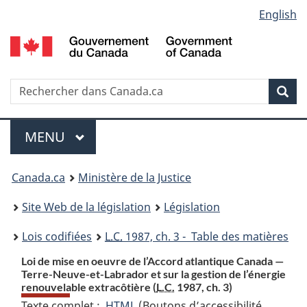
Language
English
Passer
Passer
Passer
au
à
à
selection
contenu
«
la
principal
À
version
propos
HTML
Recherche
R
Rec
de
simplifiée
d
ce
C
Menu
site
MENU
PRINCIPAL
You
Canada.ca
Ministère de la Justice
are
Site Web de la législation
Législation
here:
Lois codifiées
L.C.
1987, ch. 3 - Table des matières
Loi de mise en oeuvre de l’Accord atlantique Canada —
Terre-Neuve-et-Labrador et sur la gestion de l’énergie
renouvelable extracôtière (
L.C.
1987, ch. 3)
Texte complet :
HTML
Texte
(Boutons d’accessibilité