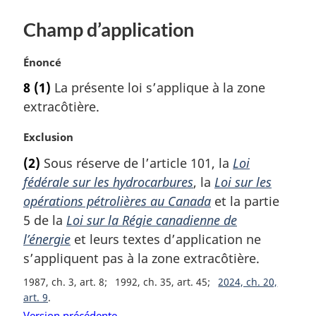
et
sur
et
g
sur
la
sur
i
Champ d’application
la
gestion
la
n
a
gestion
de
gestion
N
Énoncé
l
de
l’énergie
de
o
e
8
(1)
La présente loi s’applique à la zone
l’énergie
renouvelable
l’énergie
t
:
renouvelable
extracôtière
renouvelable
extracôtière.
e
extracôtière
extracôtière
m
N
Exclusion
a
o
r
(2)
Sous réserve de l’article 101, la
Loi
t
g
fédérale sur les hydrocarbures
, la
Loi sur les
e
i
m
opérations pétrolières au Canada
et la partie
n
a
a
5 de la
Loi sur la Régie canadienne de
r
l
l’énergie
et leurs textes d’application ne
g
e
s’appliquent pas à la zone extracôtière.
i
:
n
1987, ch. 3, art. 8
1992, ch. 35, art. 45
2024, ch. 20,
a
art. 9
l
Version précédente