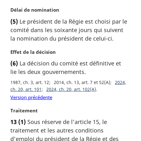
a
N
Délai de nomination
l
o
e
(5)
Le président de la Régie est choisi par le
t
:
comité dans les soixante jours qui suivent
e
m
la nomination du président de celui-ci.
a
r
N
Effet de la décision
g
o
(6)
La décision du comité est définitive et
i
t
lie les deux gouvernements.
n
e
a
m
1987, ch. 3, art. 12
2014, ch. 13, art. 7 et 52(A)
2024,
l
a
ch. 20, art. 101
2024, ch. 20, art. 102(A)
e
r
Version précédente
:
g
i
N
Traitement
n
o
a
13
(1)
Sous réserve de l’article 15, le
t
l
traitement et les autres conditions
e
e
m
d’emploi du président de la Régie et des