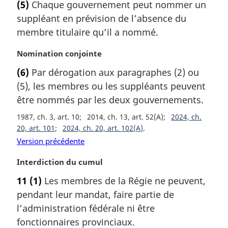
(5)
Chaque gouvernement peut nommer un
t
:
g
suppléant en prévision de l’absence du
e
i
m
membre titulaire qu’il a nommé.
n
a
a
r
N
Nomination conjointe
l
g
o
e
(6)
Par dérogation aux paragraphes (2) ou
i
t
:
(5), les membres ou les suppléants peuvent
n
e
a
m
être nommés par les deux gouvernements.
l
a
1987, ch. 3, art. 10
2014, ch. 13, art. 52(A)
2024, ch.
e
r
20, art. 101
2024, ch. 20, art. 102(A)
:
g
Version précédente
i
n
N
Interdiction du cumul
a
o
l
11
(1)
Les membres de la Régie ne peuvent,
t
e
pendant leur mandat, faire partie de
e
:
m
l’administration fédérale ni être
a
fonctionnaires provinciaux.