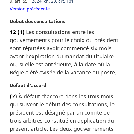
9, art. 55
2024, ch. 20, art. 101
Version précédente
N
Début des consultations
o
12
(1)
Les consultations entre les
t
gouvernements pour le choix du président
e
m
sont réputées avoir commencé six mois
a
avant l’expiration du mandat du titulaire
r
ou, si elle est antérieure, à la date où la
g
Régie a été avisée de la vacance du poste.
i
n
N
Défaut d’accord
a
o
l
(2)
À défaut d’accord dans les trois mois
t
e
qui suivent le début des consultations, le
e
:
m
président est désigné par un comité de
a
trois arbitres constitué en application du
r
présent article. Les deux gouvernements
g