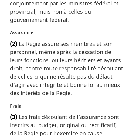
conjointement par les ministres fédéral et
g
provincial, mais non à celles du
i
gouvernement fédéral.
n
a
N
Assurance
l
o
e
(2)
La Régie assure ses membres et son
t
:
personnel, même après la cessation de
e
m
leurs fonctions, ou leurs héritiers et ayants
a
droit, contre toute responsabilité découlant
r
de celles-ci qui ne résulte pas du défaut
g
d’agir avec intégrité et bonne foi au mieux
i
des intérêts de la Régie.
n
a
N
Frais
l
o
e
(3)
Les frais découlant de l’assurance sont
t
:
inscrits au budget, original ou rectificatif,
e
m
de la Régie pour l’exercice en cause.