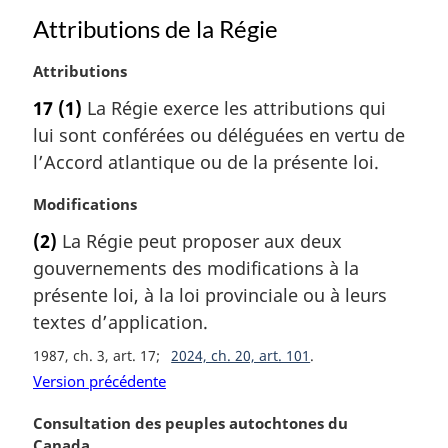
i
Attributions de la Régie
n
a
N
Attributions
l
o
17
(1)
La Régie exerce les attributions qui
e
t
:
lui sont conférées ou déléguées en vertu de
e
m
l’Accord atlantique ou de la présente loi.
a
r
N
Modifications
g
o
(2)
La Régie peut proposer aux deux
i
t
gouvernements des modifications à la
n
e
a
m
présente loi, à la loi provinciale ou à leurs
l
a
textes d’application.
e
r
1987, ch. 3, art. 17
2024, ch. 20, art. 101
:
g
i
Version précédente
n
N
Consultation des peuples autochtones du
a
o
Canada
l