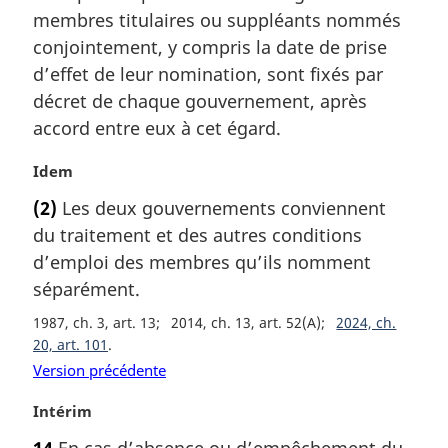
:
a
membres titulaires ou suppléants nommés
r
conjointement, y compris la date de prise
g
d’effet de leur nomination, sont fixés par
i
décret de chaque gouvernement, après
n
a
accord entre eux à cet égard.
l
e
N
Idem
:
o
(2)
Les deux gouvernements conviennent
t
du traitement et des autres conditions
e
m
d’emploi des membres qu’ils nomment
a
séparément.
r
1987, ch. 3, art. 13
2014, ch. 13, art. 52(A)
2024, ch.
g
20, art. 101
i
n
Version précédente
a
N
Intérim
l
o
e
14
En cas d’absence ou d’empêchement du