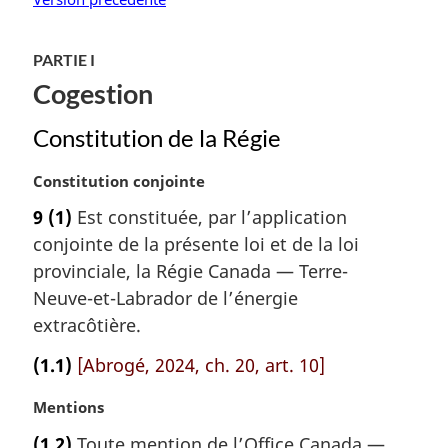
e
:
PARTIE I
Cogestion
Constitution de la Régie
N
Constitution conjointe
o
9
(1)
Est constituée, par l’application
t
conjointe de la présente loi et de la loi
e
m
provinciale, la Régie Canada — Terre-
a
Neuve-et-Labrador de l’énergie
r
extracôtière.
g
i
(1.1)
[Abrogé, 2024, ch. 20, art. 10]
n
a
N
Mentions
l
o
(1.2)
Toute mention de l’Office Canada —
e