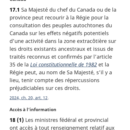
t
e
17.1
Sa Majesté du chef du Canada ou de la
e
:
province peut recourir à la Régie pour la
m
a
consultation des peuples autochtones du
r
Canada sur les effets négatifs potentiels
g
d’une activité dans la zone extracôtière sur
i
les droits existants ancestraux et issus de
n
traités reconnus et confirmés par l’article
a
l
35 de la
Loi constitutionnelle de 1982
et la
e
Régie peut, au nom de Sa Majesté, s’il y a
:
lieu, tenir compte des répercussions
préjudiciables sur ces droits.
2024, ch. 20, art. 12
N
Accès à l’information
o
18
(1)
Les ministres fédéral et provincial
t
ont accès à tout renseignement relatif aux
e