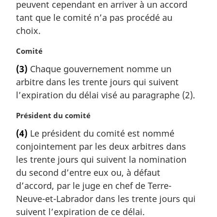
peuvent cependant en arriver à un accord
i
tant que le comité n’a pas procédé au
n
a
choix.
l
e
N
Comité
:
o
(3)
Chaque gouvernement nomme un
t
arbitre dans les trente jours qui suivent
e
m
l’expiration du délai visé au paragraphe (2).
a
r
N
Président du comité
g
o
(4)
Le président du comité est nommé
i
t
conjointement par les deux arbitres dans
n
e
a
m
les trente jours qui suivent la nomination
l
a
du second d’entre eux ou, à défaut
e
r
d’accord, par le juge en chef de Terre-
:
g
Neuve-et-Labrador dans les trente jours qui
i
suivent l’expiration de ce délai.
n