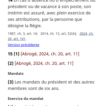
t
:
président ou de vacance à son poste, son
e
m
intérim est assuré, avec plein exercice de
a
ses attributions, par la personne que
r
désigne la Régie.
g
i
1987, ch. 3, art. 14
2014, ch. 13, art. 52(A)
2024, ch.
n
20, art. 101
a
Version précédente
l
15
(1)
[Abrogé, 2024, ch. 20, art. 11]
e
:
(2)
[Abrogé, 2024, ch. 20, art. 11]
N
Mandats
o
(3)
Les mandats du président et des autres
t
membres sont de six ans.
e
m
N
Exercice du mandat
a
o
r