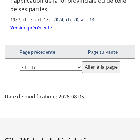
l’application de la loi provinciale ou de telle
l
de ses parties.
e
:
1987, ch. 3, art. 18
2024, ch. 20, art. 13
Version précédente
Page précédente
Page suivante
Choisissez
la
page
D
Date de modification :
2026-08-06
é
t
a