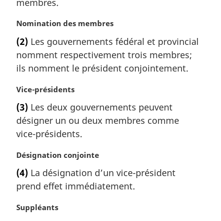
membres.
e
m
N
Nomination des membres
a
o
r
(2)
Les gouvernements fédéral et provincial
t
g
nomment respectivement trois membres;
e
i
m
ils nomment le président conjointement.
n
a
a
r
N
Vice-présidents
l
g
o
e
(3)
Les deux gouvernements peuvent
i
t
:
désigner un ou deux membres comme
n
e
a
m
vice-présidents.
l
a
e
r
N
Désignation conjointe
:
g
o
(4)
La désignation d’un vice-président
i
t
prend effet immédiatement.
n
e
a
m
N
Suppléants
l
a
o
e
r