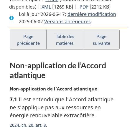
disponibles) |
XML
Texte
[1269 KB]
complet
|
PDF
Texte
[2212 KB]
Loi à jour 2026-06-17;
complet
:
dernière modification
complet
2025-06-02
Versions antérieures
:
Loi
:
Loi
de
Loi
de
mise
de
Page
Table des
Page
précédente
matières
suivante
mise
en
mise
en
oeuvre
en
oeuvre
de
oeuvre
Non-application de l’Accord
de
l’Accord
de
l’Accord
atlantique
l’Accord
atlantique
atlantique
Canada
atlantique
Canada
—
Canada
N
Non-application de l’Accord atlantique
—
Terre-
—
o
7.1
Il est entendu que l’Accord atlantique
t
Terre-
Neuve-
Terre-
ne s’applique pas aux ressources en
e
Neuve-
et-
Neuve-
m
énergie renouvelable extracôtière.
et-
Labrador
et-
a
Labrador
et
Labrador
2024, ch. 20, art. 8
r