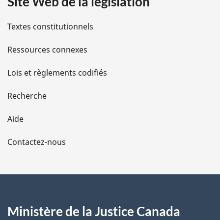
Site Web de la législation
i
l
Textes constitutionnels
s
Ressources connexes
d
Lois et règlements codifiés
e
Recherche
l
Aide
a
Contactez-nous
p
a
g
Ministère de la Justice Canada
e