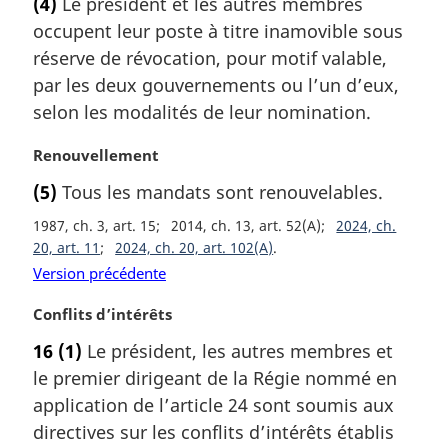
(4)
Le président et les autres membres
t
g
occupent leur poste à titre inamovible sous
e
i
m
réserve de révocation, pour motif valable,
n
a
a
par les deux gouvernements ou l’un d’eux,
r
l
selon les modalités de leur nomination.
g
e
i
:
N
Renouvellement
n
o
a
(5)
Tous les mandats sont renouvelables.
t
l
e
1987, ch. 3, art. 15
2014, ch. 13, art. 52(A)
2024, ch.
e
m
20, art. 11
2024, ch. 20, art. 102(A)
:
a
Version précédente
r
g
N
Conflits d’intérêts
i
o
16
(1)
Le président, les autres membres et
n
t
a
le premier dirigeant de la Régie nommé en
e
l
m
application de l’article 24 sont soumis aux
e
a
directives sur les conflits d’intérêts établis
:
r