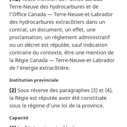
t
:
Terre-Neuve des hydrocarbures et de
e
m
l’Office Canada — Terre-Neuve-et-Labrador
a
des hydrocarbures extracôtiers dans un
r
contrat, un document, un effet, une
g
proclamation, un règlement administratif
i
ou un décret est réputée, sauf indication
n
a
contraire du contexte, être une mention de
l
la Régie Canada — Terre-Neuve-et-Labrador
e
de l’énergie extracôtière.
:
N
Institution provinciale
o
(2)
Sous réserve des paragraphes (3) et (4),
t
la Régie est réputée avoir été constituée
e
m
sous le régime d’une loi de la province.
a
r
N
Capacité
g
o