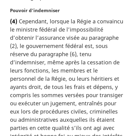
a
r
N
Pouvoir d’indemniser
g
o
(4)
Cependant, lorsque la Régie a convaincu
i
t
le ministre fédéral de l’impossibilité
n
e
a
m
d’obtenir l’assurance visée au paragraphe
l
a
(2), le gouvernement fédéral est, sous
e
r
réserve du paragraphe (6), tenu
:
g
d’indemniser, même après la cessation de
i
leurs fonctions, les membres et le
n
a
personnel de la Régie, ou leurs héritiers et
l
ayants droit, de tous les frais et dépens, y
e
compris les sommes versées pour transiger
:
ou exécuter un jugement, entraînés pour
eux lors de procédures civiles, criminelles
ou administratives auxquelles ils étaient
parties en cette qualité s’ils ont agi avec