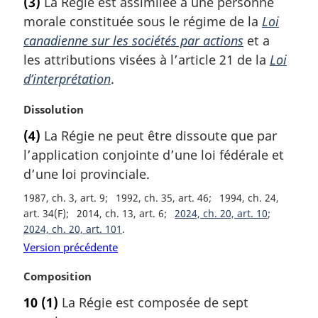
(3)
La Régie est assimilée à une personne
i
t
morale constituée sous le régime de la
Loi
n
e
a
m
canadienne sur les sociétés par actions
et a
l
a
les attributions visées à l’article 21 de la
Loi
e
r
d’interprétation
.
:
g
i
N
Dissolution
n
o
a
(4)
La Régie ne peut être dissoute que par
t
l
l’application conjointe d’une loi fédérale et
e
e
m
d’une loi provinciale.
:
a
1987, ch. 3, art. 9
1992, ch. 35, art. 46
1994, ch. 24,
r
art. 34(F)
2014, ch. 13, art. 6
2024, ch. 20, art. 10
g
2024, ch. 20, art. 101
i
Version précédente
n
a
N
Composition
l
o
e
10
(1)
La Régie est composée de sept
t
: