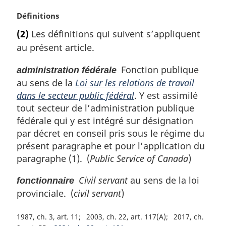
r
g
N
Définitions
i
o
(2)
Les définitions qui suivent s’appliquent
n
t
a
au présent article.
e
l
m
e
Fonction publique
administration fédérale
a
:
au sens de la
Loi sur les relations de travail
r
g
dans le secteur public fédéral
. Y est assimilé
i
tout secteur de l’administration publique
n
fédérale qui y est intégré sur désignation
a
par décret en conseil pris sous le régime du
l
présent paragraphe et pour l’application du
e
paragraphe (1). (
Public Service of Canada
)
:
Civil servant
au sens de la loi
fonctionnaire
provinciale. (
civil servant
)
1987, ch. 3, art. 11
2003, ch. 22, art. 117(A)
2017, ch.