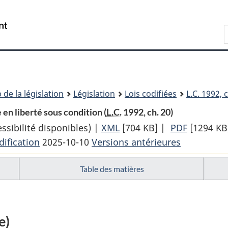
Passer
Passer
Passer
au
à
à
Recherche
contenu
«
la
principal
À
version
propos
HTML
de
simplifiée
ce
 de la législation
Législation
Lois codifiées
L.C.
1992, c
site
 en liberté sous condition (
L.C.
1992, ch. 20)
sibilité disponibles) |
XML
Texte
[704 KB]
|
PDF
Texte
[1294 KB
ification
2025-10-10
Versions antérieures
complet
complet
:
:
Table des matières
Loi
Loi
sur
sur
le
le
système
système
e)
correctionnel
correctio