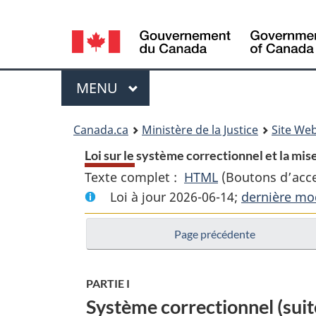
Language
selection
Menu
MENU
PRINCIPAL
You
Canada.ca
Ministère de la Justice
Site Web
are
Loi sur le système correctionnel et la mise
Texte complet :
HTML
Texte
(Boutons d’acces
here:
Loi à jour 2026-06-14;
complet
dernière mod
:
Page précédente
Loi
sur
le
PARTIE I
système
Système correctionnel (suit
correctionnel