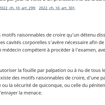
2022, ch. 10, art. 299
2022, ch. 10, art. 301
es motifs raisonnables de croire qu’un détenu dis
s cavités corporelles s’avère nécessaire afin de le
 un médecin compétent à procéder à l’examen, av
autoriser la fouille par palpation ou à nu de tous 
 existe des motifs raisonnables de croire, d’une p
ou la sécurité de quiconque, ou celle du pénitenci
 d’enrayer la menace.