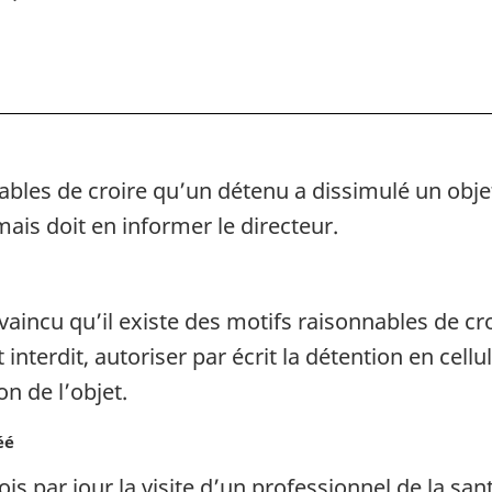
et
et
la
la
mise
mise
en
en
liberté
liberté
sous
sous
ables de croire qu’un détenu a dissimulé un objet
condition
conditio
mais doit en informer le directeur.
nvaincu qu’il existe des motifs raisonnables de c
nterdit, autoriser par écrit la détention en cellu
on de l’objet.
éé
s par jour la visite d’un professionnel de la san