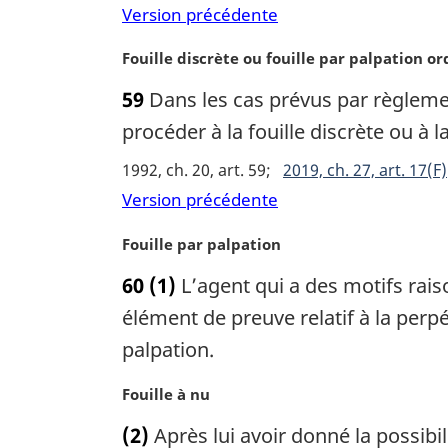
r
:
Version précédente
g
i
N
Fouille discrète ou fouille par palpation or
n
o
59
Dans les cas prévus par règlement
a
t
l
e
procéder à la fouille discrète ou à l
e
m
1992, ch. 20, art. 59
2019, ch. 27, art. 17(F)
:
a
r
Version précédente
g
i
N
Fouille par palpation
n
o
60
(1)
L’agent qui a des motifs rais
a
t
l
e
élément de preuve relatif à la perpé
e
m
palpation.
:
a
r
N
Fouille à nu
g
o
i
(2)
Après lui avoir donné la possibil
t