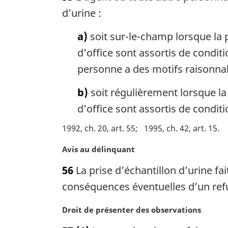
e
d’urine :
m
a
a)
soit sur-le-champ lorsque la p
r
d’office sont assortis de condit
g
personne a des motifs raisonnab
i
n
b)
soit régulièrement lorsque la 
a
l
d’office sont assortis de condi
e
:
1992, ch. 20, art. 55
1995, ch. 42, art. 15
N
Avis au délinquant
o
56
La prise d’échantillon d’urine fai
t
e
conséquences éventuelles d’un ref
m
a
N
Droit de présenter des observations
r
o