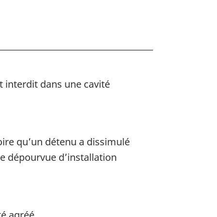
 interdit dans une cavité
n
roire qu’un détenu a dissimulé
le dépourvue d’installation
té agréé.