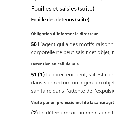
et
Fouilles et saisies (suite)
la
Fouille des détenus (suite)
mise
en
N
Obligation d’informer le directeur
liberté
o
sous
50
L’agent qui a des motifs raisonn
t
condition
e
corporelle ne peut saisir cet objet, 
m
a
N
Détention en cellule nue
r
o
51
(1)
Le directeur peut, s’il est co
g
t
i
e
dans son rectum ou ingéré un objet i
n
m
sanitaire dans l’attente de l’expulsi
a
a
l
r
N
Visite par un professionnel de la santé agr
e
g
o
:
i
(2)
Le détenu reçoit au moins une foi
t