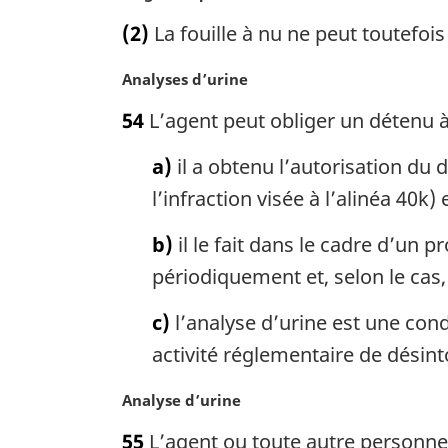
o
n
(2)
La fouille à nu ne peut toutefo
t
a
e
l
N
Analyses d’urine
m
e
o
a
:
54
L’agent peut obliger un détenu à 
t
r
e
g
a)
il a obtenu l’autorisation du
m
i
a
l’infraction visée à l’alinéa 40k
n
r
a
g
b)
il le fait dans le cadre d’un
l
i
e
périodiquement et, selon le ca
n
:
a
c)
l’analyse d’urine est une co
l
activité réglementaire de désint
e
:
N
Analyse d’urine
o
55
L’agent ou toute autre personne a
t