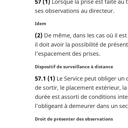
57
(1)
Lorsque la prise est faite au t
g
t
i
e
ses observations au directeur.
n
m
a
a
N
Idem
l
r
o
(2)
De même, dans les cas où il est t
e
g
t
:
i
e
il doit avoir la possibilité de pré
n
m
l’espacement des prises.
a
a
l
r
N
Dispositif de surveillance à distance
e
g
o
:
i
57.1
(1)
Le Service peut obliger un d
t
n
e
de sortir, le placement extérieur, l
a
m
durée est assorti de conditions in
l
a
e
l’obligeant à demeurer dans un se
r
:
g
N
Droit de présenter des observations
i
o
n