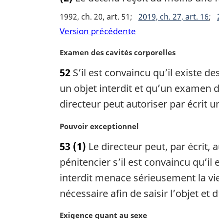
n
e
1992, ch. 20, art. 51
2019, ch. 27, art. 16
a
m
l
Version précédente
a
e
r
:
N
Examen des cavités corporelles
g
o
i
52
S’il est convaincu qu’il existe d
t
n
e
un objet interdit et qu’un examen de
a
m
l
directeur peut autoriser par écrit
a
e
r
:
N
Pouvoir exceptionnel
g
o
i
53
(1)
Le directeur peut, par écrit, 
t
n
e
pénitencier s’il est convaincu qu’il
a
m
interdit menace sérieusement la vie 
l
a
e
nécessaire afin de saisir l’objet et
r
:
g
N
Exigence quant au sexe
i