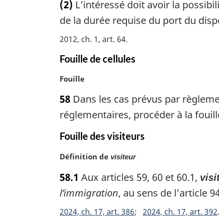
(2)
L’intéressé doit avoir la possib
t
a
e
de la durée requise du port du dispo
l
m
e
2012, ch. 1, art. 64
a
:
r
Fouille de cellules
g
i
N
Fouille
n
o
a
58
Dans les cas prévus par règlement
t
l
e
réglementaires, procéder à la fouille
e
m
:
a
Fouille des visiteurs
r
N
Définition de
g
visiteur
o
i
58.1
Aux articles 59, 60 et 60.1,
visi
t
n
e
l’immigration
, au sens de l’article 94
a
m
l
2024, ch. 17, art. 386
2024, ch. 17, art. 392
a
e