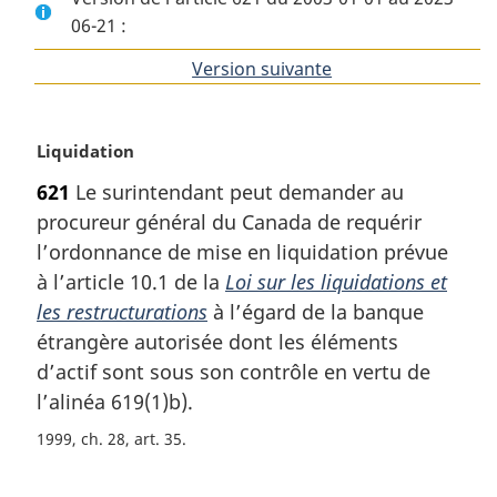
06-21 :
Version suivante
de
l'article
N
Liquidation
o
621
Le surintendant peut demander au
t
procureur général du Canada de requérir
e
m
l’ordonnance de mise en liquidation prévue
a
à l’article 10.1 de la
Loi sur les liquidations et
r
les restructurations
à l’égard de la banque
g
étrangère autorisée dont les éléments
i
d’actif sont sous son contrôle en vertu de
n
a
l’alinéa 619(1)b).
l
1999, ch. 28, art. 35
e
: