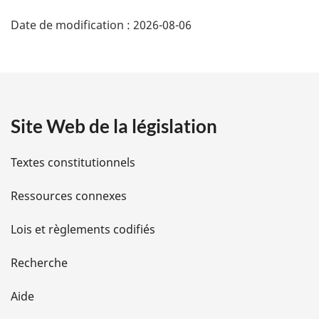
D
Date de modification :
2026-08-06
é
t
a
Site Web de la législation
i
l
Textes constitutionnels
s
Ressources connexes
d
Lois et règlements codifiés
e
Recherche
l
Aide
a