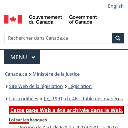
Language
English
Passer
Passer
Passer
au
à
à
selection
contenu
«
la
principal
À
version
propos
HTML
Recherche
R
Rec
de
simplifiée
d
ce
C
Menu
site
MENU
PRINCIPAL
You
Canada.ca
Ministère de la Justice
are
Site Web de la législation
Législation
here:
Lois codifiées
L.C.
1991, ch. 46 - Table des matières
Cette page Web a été archivée dans le Web.
Loi sur les banques
Version de l'article 621 du 2003-01-01 au 2023-