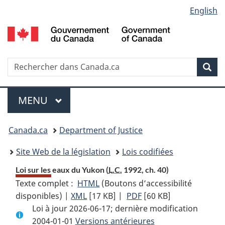
Language
English
Passer
Passer
Passer
au
à
à
selection
contenu
«
la
principal
À
version
propos
HTML
Recherche
R
Rec
de
simplifiée
d
ce
C
Menu
site
MENU
PRINCIPAL
You
Canada.ca
Department of Justice
are
Site Web de la législation
Lois codifiées
here:
Loi sur les eaux du Yukon (
L.C.
1992, ch. 40)
Texte complet :
HTML
Texte
(Boutons d’accessibilité
disponibles) |
XML
Texte
[17 KB]
complet
|
PDF
Texte
[60 KB]
Loi à jour 2026-06-17; dernière modification
complet
:
complet
2004-01-01
Versions antérieures
:
Loi
: