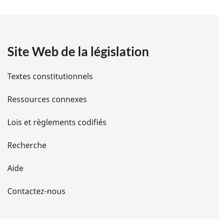
t
a
Site Web de la législation
i
l
Textes constitutionnels
s
Ressources connexes
d
Lois et règlements codifiés
e
Recherche
l
Aide
a
Contactez-nous
p