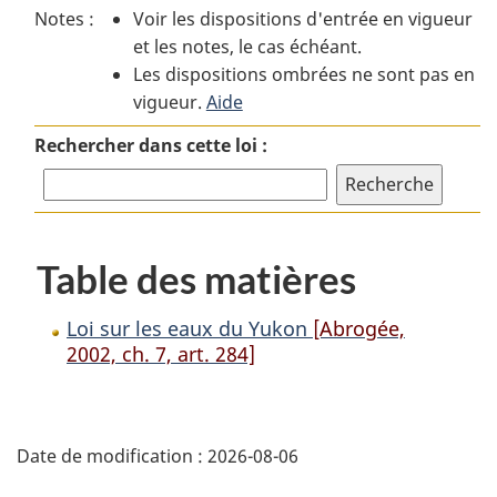
Notes :
Voir les dispositions d'entrée en vigueur
Loi
sur
Loi
et les notes, le cas échéant.
sur
les
sur
Les dispositions ombrées ne sont pas en
les
eaux
les
vigueur.
eaux
Aide
du
eaux
du
Yukon
du
Rechercher dans cette loi :
Yukon
Yukon
Table des matières
Loi sur les eaux du Yukon
[Abrogée,
2002, ch. 7, art. 284]
D
Date de modification :
2026-08-06
é