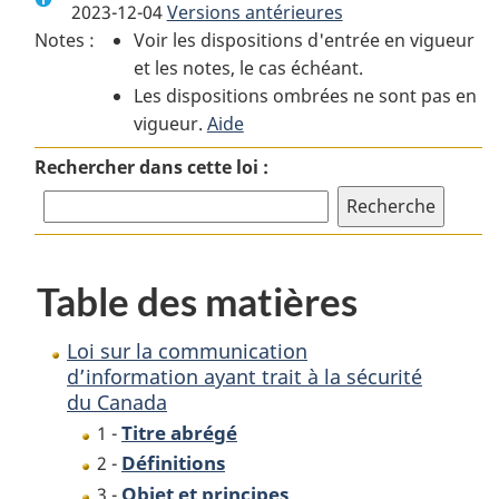
2023-12-04
Versions antérieures
:
Loi
:
Notes :
Voir les dispositions d'entrée en vigueur
Loi
sur
Loi
et les notes, le cas échéant.
sur
la
sur
Les dispositions ombrées ne sont pas en
la
communication
la
vigueur.
communication
Aide
d’information
communication
d’information
ayant
d’information
Rechercher dans cette loi :
ayant
trait
ayant
trait
à
trait
à
la
à
la
sécurité
la
Table des matières
sécurité
du
sécurité
du
Canada
du
Canada
Canada
Loi sur la communication
d’information ayant trait à la sécurité
du Canada
Titre abrégé
1 -
Définitions
2 -
Objet et principes
3 -