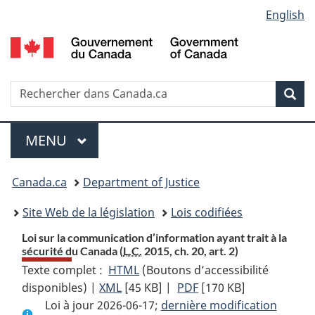
Language
English
Passer
Passer
Passer
au
à
à
selection
contenu
«
la
principal
À
version
propos
HTML
Recherche
R
Rec
de
simplifiée
d
ce
C
Menu
site
MENU
PRINCIPAL
You
Canada.ca
Department of Justice
are
Site Web de la législation
Lois codifiées
here:
Loi sur la communication d’information ayant trait à la
sécurité du Canada (
L.C.
2015, ch. 20, art. 2)
Texte complet :
HTML
Texte
(Boutons d’accessibilité
disponibles) |
XML
Texte
[45 KB]
complet
|
PDF
Texte
[170 KB]
Loi à jour 2026-06-17;
complet
:
dernière modification
complet