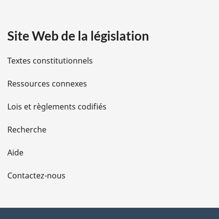
a
Site Web de la législation
i
l
Textes constitutionnels
s
Ressources connexes
d
Lois et règlements codifiés
e
Recherche
l
Aide
a
Contactez-nous
p
a