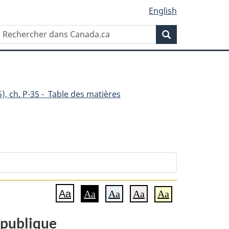
English
Rechercher
Recherche
dans
Canada.ca
), ch. P-35 - Table des matières
Aa
Aa
Aa
Aa
Aa
n publique