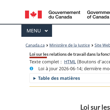
Language
selection
Menu
MENU
PRINCIPAL
You
Canada.ca
Ministère de la Justice
Site Web
are
Loi sur les relations de travail dans la fon
Texte complet :
HTML
Texte
(Boutons d’acces
here:
Loi à jour 2026-06-14; dernière mo
complet
:
Table des matières
Loi
sur
les
relations
Loi sur le
de