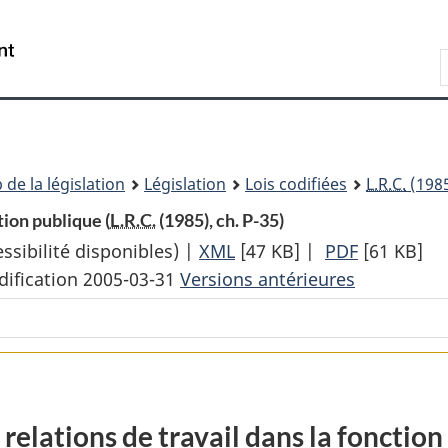
Passer
Passer
Passer
au
à
à
Recherche
contenu
«
la
principal
À
version
propos
HTML
de
simplifiée
ce
 de la législation
Législation
Lois codifiées
L.R.C.
(1985
site
ction publique (
L.R.C.
(1985), ch. P-35)
sibilité disponibles) |
XML
Texte
[47 KB]
|
PDF
Texte
[61 KB]
dification 2005-03-31
Versions antérieures
complet
complet
:
:
Loi
Loi
sur
sur
les
les
relations
relations
s relations de travail dans la fonctio
de
de