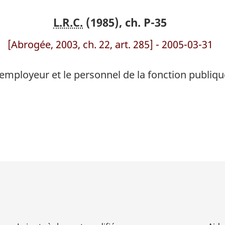
travail
travail
L.R.C.
(1985), ch. P-35
dans
dans
la
la
[Abrogée, 2003, ch. 22, art. 285] - 2005-03-31
fonction
fonction
publique
publique
l’employeur et le personnel de la fonction publi