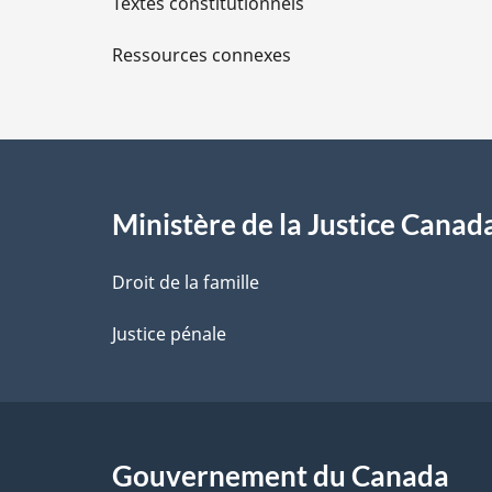
Textes constitutionnels
l
Ressources connexes
s
d
e
l
Ministère de la Justice Canad
a
Droit de la famille
p
Justice pénale
a
g
Gouvernement du Canada
e