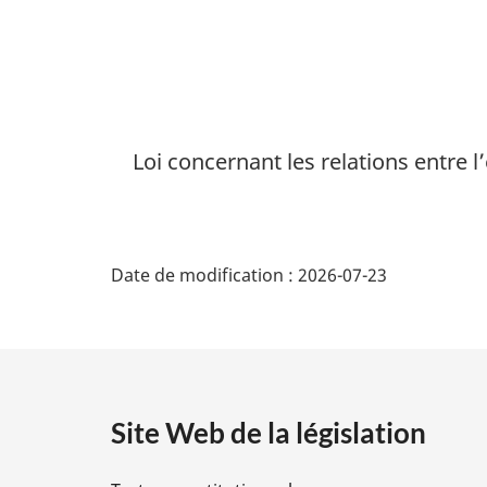
travail
dans
la
fonction
publique
Loi concernant les relations entre 
D
Date de modification :
2026-07-23
é
t
a
Site Web de la législation
i