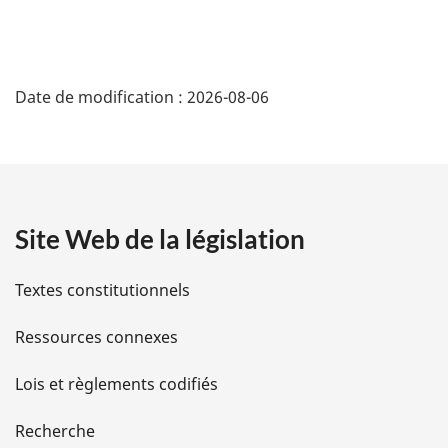
D
Date de modification :
2026-08-06
é
t
a
Site Web de la législation
i
l
Textes constitutionnels
s
Ressources connexes
d
Lois et règlements codifiés
e
Recherche