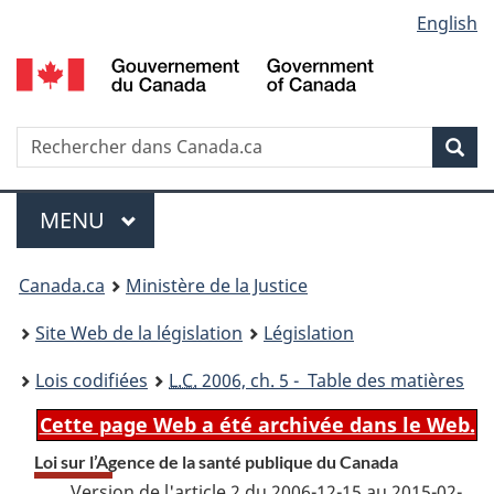
Language
English
Passer
Passer
Passer
au
à
à
selection
contenu
«
la
principal
À
version
propos
HTML
Recherche
R
Rec
de
simplifiée
d
ce
C
Menu
site
MENU
PRINCIPAL
You
Canada.ca
Ministère de la Justice
are
Site Web de la législation
Législation
here:
Lois codifiées
L.C.
2006, ch. 5 - Table des matières
Cette page Web a été archivée dans le Web.
Loi sur l’Agence de la santé publique du Canada
Version de l'article 2 du 2006-12-15 au 2015-02-