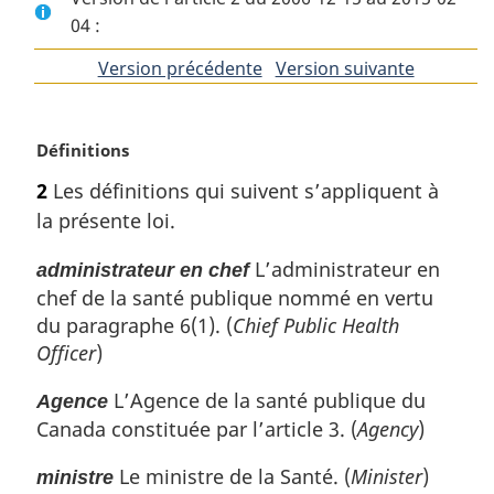
04 :
Version précédente
de
Version suivante
de
l'article
l'article
N
Définitions
o
2
Les définitions qui suivent s’appliquent à
t
la présente loi.
e
m
L’administrateur en
administrateur en chef
a
chef de la santé publique nommé en vertu
r
g
du paragraphe 6(1). (
Chief Public Health
i
Officer
)
n
a
L’Agence de la santé publique du
Agence
l
Canada constituée par l’article 3. (
Agency
)
e
:
Le ministre de la Santé. (
Minister
)
ministre