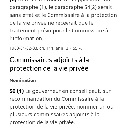
t
e
paragraphe (1), le paragraphe 54(2) serait
e
:
m
sans effet et le Commissaire à la protection
a
de la vie privée ne recevrait que le
r
traitement prévu pour le Commissaire à
g
l’information.
i
n
1980-81-82-83, ch. 111, ann. II « 55 »
a
Commissaires adjoints à la
l
e
protection de la vie privée
:
N
Nomination
o
56
(1)
Le gouverneur en conseil peut, sur
t
recommandation du Commissaire à la
e
m
protection de la vie privée, nommer un ou
a
plusieurs commissaires adjoints à la
r
protection de la vie privée.
g