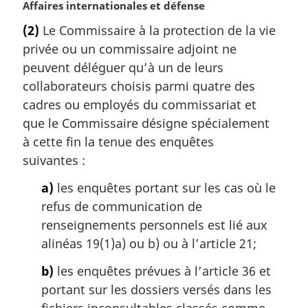
N
Affaires internationales et défense
o
(2)
Le Commissaire à la protection de la vie
t
privée ou un commissaire adjoint ne
e
m
peuvent déléguer qu’à un de leurs
a
collaborateurs choisis parmi quatre des
r
cadres ou employés du commissariat et
g
que le Commissaire désigne spécialement
i
à cette fin la tenue des enquêtes
n
a
suivantes :
l
a)
les enquêtes portant sur les cas où le
e
:
refus de communication de
renseignements personnels est lié aux
alinéas 19(1)a) ou b) ou à l’article 21;
b)
les enquêtes prévues à l’article 36 et
portant sur les dossiers versés dans les
fichiers inconsultables classés comme