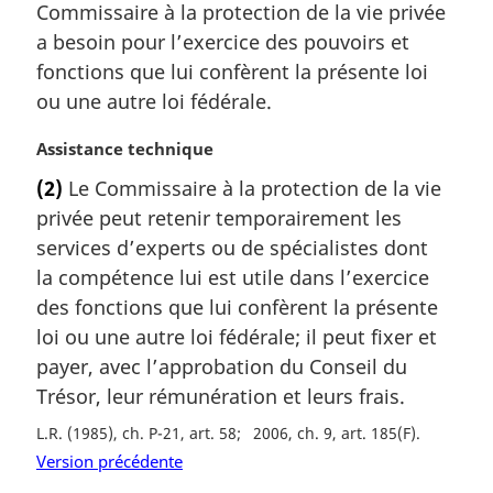
m
Commissaire à la protection de la vie privée
a
a besoin pour l’exercice des pouvoirs et
r
fonctions que lui confèrent la présente loi
g
ou une autre loi fédérale.
i
n
N
Assistance technique
a
o
l
(2)
Le Commissaire à la protection de la vie
t
e
privée peut retenir temporairement les
e
:
m
services d’experts ou de spécialistes dont
a
la compétence lui est utile dans l’exercice
r
des fonctions que lui confèrent la présente
g
loi ou une autre loi fédérale; il peut fixer et
i
payer, avec l’approbation du Conseil du
n
a
Trésor, leur rémunération et leurs frais.
l
L.R. (1985), ch. P-21, art. 58
2006, ch. 9, art. 185(F)
e
Version précédente
: