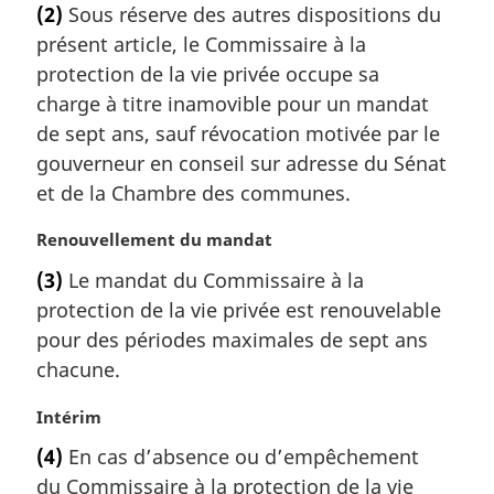
(2)
Sous réserve des autres dispositions du
t
présent article, le Commissaire à la
e
m
protection de la vie privée occupe sa
a
charge à titre inamovible pour un mandat
r
de sept ans, sauf révocation motivée par le
g
gouverneur en conseil sur adresse du Sénat
i
et de la Chambre des communes.
n
a
N
Renouvellement du mandat
l
o
e
(3)
Le mandat du Commissaire à la
t
:
protection de la vie privée est renouvelable
e
m
pour des périodes maximales de sept ans
a
chacune.
r
g
N
Intérim
i
o
(4)
En cas d’absence ou d’empêchement
n
t
a
du Commissaire à la protection de la vie
e