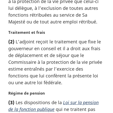
m
à la protection de la vie privée que celui-ci
:
a
lui délègue, à l’exclusion de toutes autres
r
fonctions rétribuées au service de Sa
g
Majesté ou de tout autre emploi rétribué.
i
n
N
Traitement et frais
a
o
l
(2)
L’adjoint reçoit le traitement que fixe le
t
e
gouverneur en conseil et il a droit aux frais
e
:
m
de déplacement et de séjour que le
a
Commissaire à la protection de la vie privée
r
estime entraînés par l’exercice des
g
fonctions que lui confèrent la présente loi
i
ou une autre loi fédérale.
n
a
N
Régime de pension
l
o
e
(3)
Les dispositions de la
Loi sur la pension
t
:
de la fonction publique
qui ne traitent pas
e