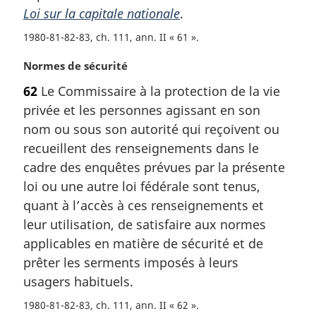
a
Loi sur la capitale nationale
.
r
1980-81-82-83, ch. 111, ann. II « 61 »
g
i
N
Normes de sécurité
n
o
a
62
Le Commissaire à la protection de la vie
t
l
privée et les personnes agissant en son
e
e
m
nom ou sous son autorité qui reçoivent ou
:
a
recueillent des renseignements dans le
r
cadre des enquêtes prévues par la présente
g
loi ou une autre loi fédérale sont tenus,
i
quant à l’accès à ces renseignements et
n
a
leur utilisation, de satisfaire aux normes
l
applicables en matière de sécurité et de
e
prêter les serments imposés à leurs
:
usagers habituels.
1980-81-82-83, ch. 111, ann. II « 62 »