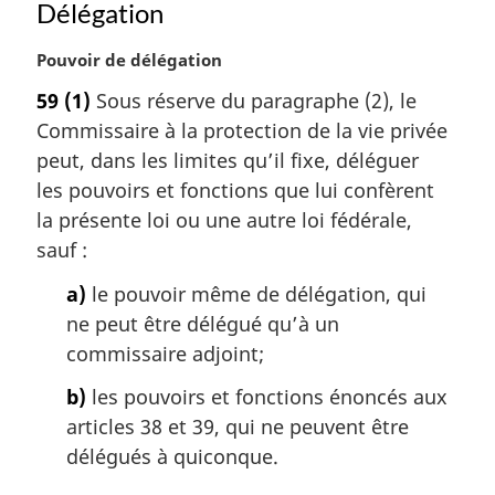
Délégation
N
Pouvoir de délégation
o
59
(1)
Sous réserve du paragraphe (2), le
t
Commissaire à la protection de la vie privée
e
m
peut, dans les limites qu’il fixe, déléguer
a
les pouvoirs et fonctions que lui confèrent
r
la présente loi ou une autre loi fédérale,
g
sauf :
i
n
a)
le pouvoir même de délégation, qui
a
ne peut être délégué qu’à un
l
commissaire adjoint;
e
:
b)
les pouvoirs et fonctions énoncés aux
articles 38 et 39, qui ne peuvent être
délégués à quiconque.