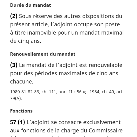
i
N
Durée du mandat
n
o
a
(2)
Sous réserve des autres dispositions du
t
l
présent article, l’adjoint occupe son poste
e
e
m
à titre inamovible pour un mandat maximal
:
a
de cinq ans.
r
g
N
Renouvellement du mandat
i
o
(3)
Le mandat de l’adjoint est renouvelable
n
t
a
pour des périodes maximales de cinq ans
e
l
m
chacune.
e
a
1980-81-82-83, ch. 111, ann. II « 56 »
1984, ch. 40, art.
:
r
79(A)
g
i
N
Fonctions
n
o
a
57
(1)
L’adjoint se consacre exclusivement
t
l
aux fonctions de la charge du Commissaire
e
e