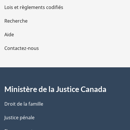
d
Lois et règlements codifiés
e
Recherche
l
Aide
a
Contactez-nous
p
a
g
Ministère de la Justice Canada
e
Droit de la famille
Justice pénale