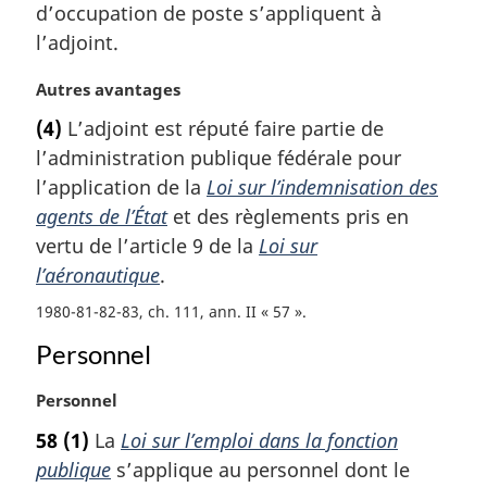
m
d’occupation de poste s’appliquent à
a
l’adjoint.
r
g
N
Autres avantages
i
o
(4)
L’adjoint est réputé faire partie de
n
t
a
l’administration publique fédérale pour
e
l
m
l’application de la
Loi sur l’indemnisation des
e
a
agents de l’État
et des règlements pris en
:
r
vertu de l’article 9 de la
Loi sur
g
l’aéronautique
.
i
n
1980-81-82-83, ch. 111, ann. II « 57 »
a
Personnel
l
e
:
N
Personnel
o
58
(1)
La
Loi sur l’emploi dans la fonction
t
publique
s’applique au personnel dont le
e