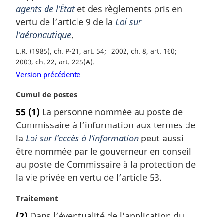
r
agents de l’État
et des règlements pris en
g
vertu de l’article 9 de la
Loi sur
i
l’aéronautique
.
n
a
L.R. (1985), ch. P-21, art. 54
2002, ch. 8, art. 160
l
2003, ch. 22, art. 225(A)
e
Version précédente
:
N
Cumul de postes
o
55
(1)
La personne nommée au poste de
t
Commissaire à l’information aux termes de
e
m
la
Loi sur l’accès à l’information
peut aussi
a
être nommée par le gouverneur en conseil
r
au poste de Commissaire à la protection de
g
la vie privée en vertu de l’article 53.
i
n
N
Traitement
a
o
l
(2)
Dans l’éventualité de l’application du