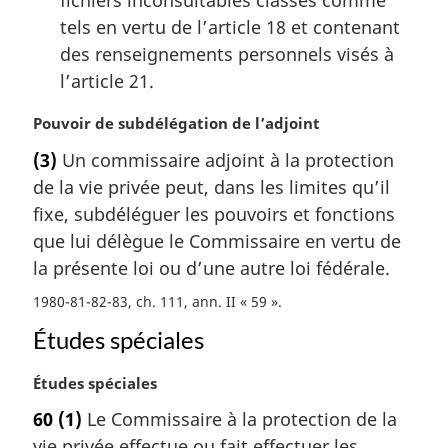
tels en vertu de l’article 18 et contenant
des renseignements personnels visés à
l’article 21.
N
Pouvoir de subdélégation de l’adjoint
o
(3)
Un commissaire adjoint à la protection
t
de la vie privée peut, dans les limites qu’il
e
m
fixe, subdéléguer les pouvoirs et fonctions
a
que lui délègue le Commissaire en vertu de
r
la présente loi ou d’une autre loi fédérale.
g
i
1980-81-82-83, ch. 111, ann. II « 59 »
n
Études spéciales
a
l
N
Études spéciales
e
o
:
60
(1)
Le Commissaire à la protection de la
t
vie privée effectue ou fait effectuer les