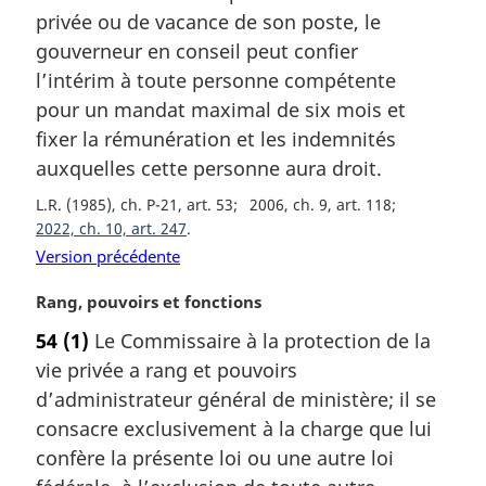
l
m
privée ou de vacance de son poste, le
e
a
gouverneur en conseil peut confier
:
r
l’intérim à toute personne compétente
g
pour un mandat maximal de six mois et
i
fixer la rémunération et les indemnités
n
a
auxquelles cette personne aura droit.
l
L.R. (1985), ch. P-21, art. 53
2006, ch. 9, art. 118
e
2022, ch. 10, art. 247
:
Version précédente
N
Rang, pouvoirs et fonctions
o
54
(1)
Le Commissaire à la protection de la
t
vie privée a rang et pouvoirs
e
m
d’administrateur général de ministère; il se
a
consacre exclusivement à la charge que lui
r
confère la présente loi ou une autre loi
g