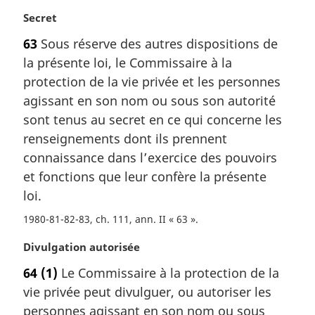
N
Secret
o
63
Sous réserve des autres dispositions de
t
la présente loi, le Commissaire à la
e
m
protection de la vie privée et les personnes
a
agissant en son nom ou sous son autorité
r
sont tenus au secret en ce qui concerne les
g
renseignements dont ils prennent
i
connaissance dans l’exercice des pouvoirs
n
a
et fonctions que leur confère la présente
l
loi.
e
:
1980-81-82-83, ch. 111, ann. II « 63 »
N
Divulgation autorisée
o
64
(1)
Le Commissaire à la protection de la
t
vie privée peut divulguer, ou autoriser les
e
m
personnes agissant en son nom ou sous