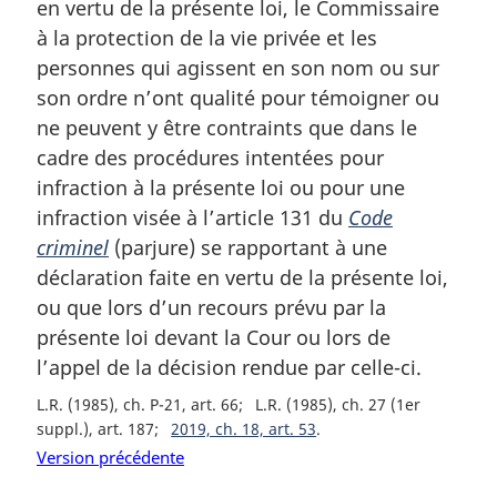
en vertu de la présente loi, le Commissaire
r
à la protection de la vie privée et les
g
personnes qui agissent en son nom ou sur
i
son ordre n’ont qualité pour témoigner ou
n
a
ne peuvent y être contraints que dans le
l
cadre des procédures intentées pour
e
infraction à la présente loi ou pour une
:
infraction visée à l’article 131 du
Code
criminel
(parjure) se rapportant à une
déclaration faite en vertu de la présente loi,
ou que lors d’un recours prévu par la
présente loi devant la Cour ou lors de
l’appel de la décision rendue par celle-ci.
L.R. (1985), ch. P-21, art. 66
L.R. (1985), ch. 27 (1er
suppl.), art. 187
2019, ch. 18, art. 53
Version précédente