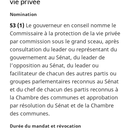
vie privée
N
Nomination
o
53
(1)
Le gouverneur en conseil nomme le
t
Commissaire à la protection de la vie privée
e
m
par commission sous le grand sceau, après
a
consultation du leader ou représentant du
r
gouvernement au Sénat, du leader de
g
l’opposition au Sénat, du leader ou
i
facilitateur de chacun des autres partis ou
n
a
groupes parlementaires reconnus au Sénat
l
et du chef de chacun des partis reconnus à
e
la Chambre des communes et approbation
:
par résolution du Sénat et de la Chambre
des communes.
N
Durée du mandat et révocation
o