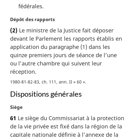
fédérales.
N
Dépôt des rapports
o
(2)
Le ministre de la Justice fait déposer
t
devant le Parlement les rapports établis en
e
m
application du paragraphe (1) dans les
a
quinze premiers jours de séance de l’une
r
ou l’autre chambre qui suivent leur
g
réception.
i
n
1980-81-82-83, ch. 111, ann. II « 60 »
a
Dispositions générales
l
e
:
N
Siège
o
61
Le siège du Commissariat à la protection
t
de la vie privée est fixé dans la région de la
e
m
capitale nationale définie à l’annexe de la