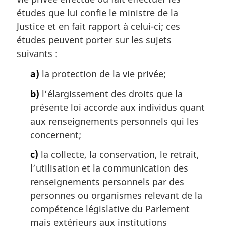
e
m
études que lui confie le ministre de la
a
Justice et en fait rapport à celui-ci; ces
r
études peuvent porter sur les sujets
g
suivants :
i
n
a)
la protection de la vie privée;
a
l
b)
l’élargissement des droits que la
e
présente loi accorde aux individus quant
:
aux renseignements personnels qui les
concernent;
c)
la collecte, la conservation, le retrait,
l’utilisation et la communication des
renseignements personnels par des
personnes ou organismes relevant de la
compétence législative du Parlement
mais extérieurs aux institutions