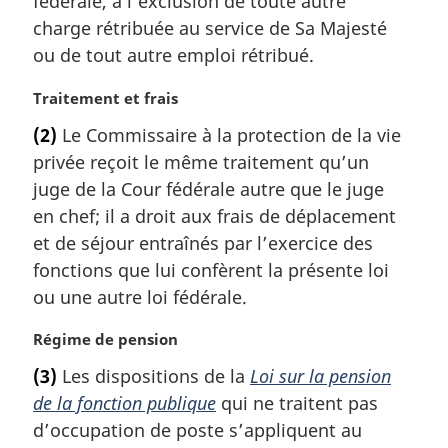
fédérale, à l’exclusion de toute autre
i
charge rétribuée au service de Sa Majesté
n
a
ou de tout autre emploi rétribué.
l
e
N
Traitement et frais
:
o
(2)
Le Commissaire à la protection de la vie
t
privée reçoit le même traitement qu’un
e
m
juge de la Cour fédérale autre que le juge
a
en chef; il a droit aux frais de déplacement
r
et de séjour entraînés par l’exercice des
g
fonctions que lui confèrent la présente loi
i
ou une autre loi fédérale.
n
a
N
Régime de pension
l
o
e
(3)
Les dispositions de la
Loi sur la pension
t
:
de la fonction publique
qui ne traitent pas
e
m
d’occupation de poste s’appliquent au