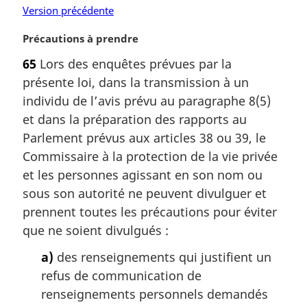
Version précédente
N
Précautions à prendre
o
65
Lors des enquêtes prévues par la
t
présente loi, dans la transmission à un
e
m
individu de l’avis prévu au paragraphe 8(5)
a
et dans la préparation des rapports au
r
Parlement prévus aux articles 38 ou 39, le
g
Commissaire à la protection de la vie privée
i
et les personnes agissant en son nom ou
n
a
sous son autorité ne peuvent divulguer et
l
prennent toutes les précautions pour éviter
e
que ne soient divulgués :
:
a)
des renseignements qui justifient un
refus de communication de
renseignements personnels demandés