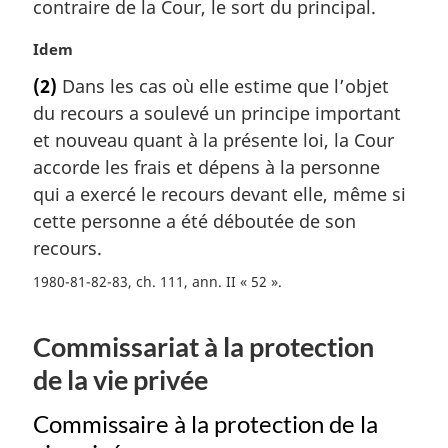
contraire de la Cour, le sort du principal.
r
g
N
Idem
i
o
(2)
Dans les cas où elle estime que l’objet
n
t
a
du recours a soulevé un principe important
e
l
m
et nouveau quant à la présente loi, la Cour
e
a
accorde les frais et dépens à la personne
:
r
qui a exercé le recours devant elle, même si
g
cette personne a été déboutée de son
i
recours.
n
a
1980-81-82-83, ch. 111, ann. II « 52 »
l
e
:
Commissariat à la protection
de la vie privée
Commissaire à la protection de la