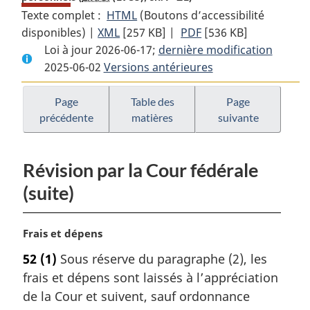
Texte complet :
HTML
Texte
(Boutons d’accessibilité
disponibles) |
XML
Texte
[257 KB]
complet
|
PDF
Texte
[536 KB]
Loi à jour 2026-06-17;
complet
:
dernière modification
complet
2025-06-02
Versions antérieures
:
Loi
:
Loi
sur
Loi
sur
la
sur
Page
Table des
Page
précédente
matières
suivante
la
protection
la
protection
des
protection
des
renseignements
des
Révision par la Cour fédérale
renseignements
personnels
renseignements
personnels
personnels
(suite)
N
Frais et dépens
o
52
(1)
Sous réserve du paragraphe (2), les
t
frais et dépens sont laissés à l’appréciation
e
m
de la Cour et suivent, sauf ordonnance
a