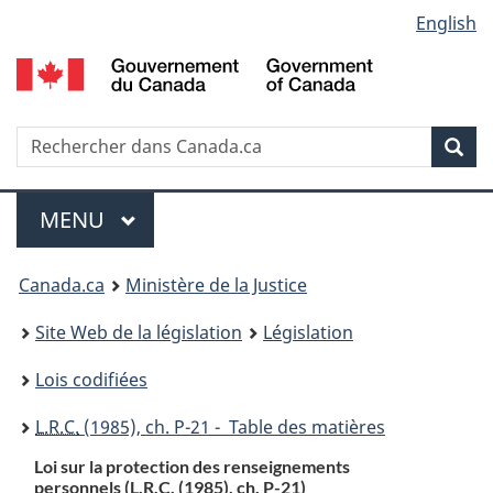
Language
English
Passer
Passer
Passer
au
à
à
selection
contenu
«
la
principal
À
version
propos
HTML
Recherche
R
Rec
de
simplifiée
d
ce
C
Menu
site
MENU
PRINCIPAL
You
Canada.ca
Ministère de la Justice
are
Site Web de la législation
Législation
here:
Lois codifiées
L.R.C.
(1985), ch. P-21 - Table des matières
Loi sur la protection des renseignements
personnels (
L.R.C.
(1985), ch. P-21)