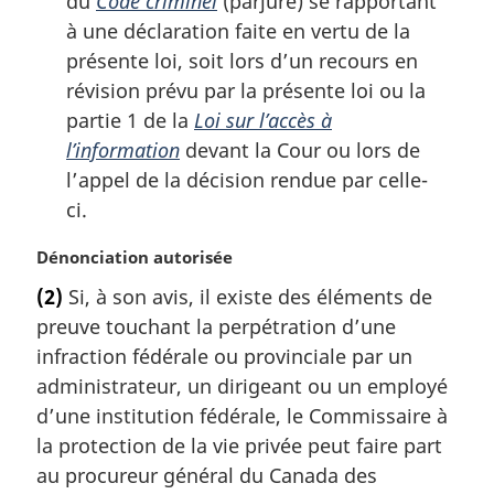
du
Code criminel
(parjure) se rapportant
à une déclaration faite en vertu de la
présente loi, soit lors d’un recours en
révision prévu par la présente loi ou la
partie 1 de la
Loi sur l’accès à
l’information
devant la Cour ou lors de
l’appel de la décision rendue par celle-
ci.
N
Dénonciation autorisée
o
(2)
Si, à son avis, il existe des éléments de
t
preuve touchant la perpétration d’une
e
m
infraction fédérale ou provinciale par un
a
administrateur, un dirigeant ou un employé
r
d’une institution fédérale, le Commissaire à
g
la protection de la vie privée peut faire part
i
au procureur général du Canada des
n