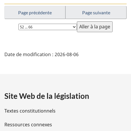
Page précédente
Page suivante
Choisissez
la
page
D
Date de modification :
2026-08-06
é
t
a
Site Web de la législation
i
l
Textes constitutionnels
s
Ressources connexes