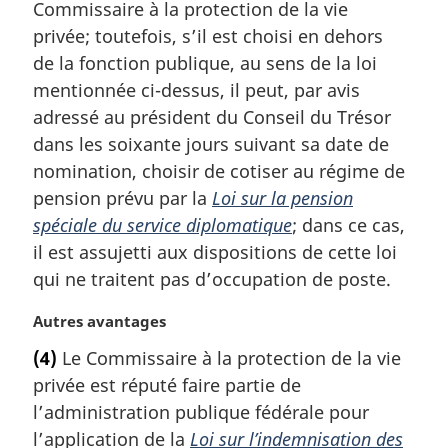
a
Commissaire à la protection de la vie
r
privée; toutefois, s’il est choisi en dehors
g
de la fonction publique, au sens de la loi
i
mentionnée ci-dessus, il peut, par avis
n
a
adressé au président du Conseil du Trésor
l
dans les soixante jours suivant sa date de
e
nomination, choisir de cotiser au régime de
:
pension prévu par la
Loi sur la pension
spéciale du service diplomatique
; dans ce cas,
il est assujetti aux dispositions de cette loi
qui ne traitent pas d’occupation de poste.
N
Autres avantages
o
(4)
Le Commissaire à la protection de la vie
t
privée est réputé faire partie de
e
m
l’administration publique fédérale pour
a
l’application de la
Loi sur l’indemnisation des