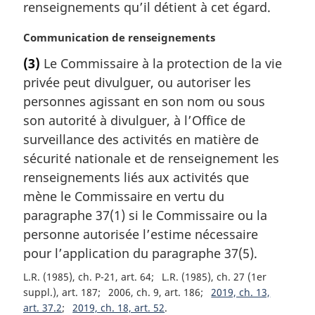
a
renseignements qu’il détient à cet égard.
l
e
N
Communication de renseignements
:
o
(3)
Le Commissaire à la protection de la vie
t
privée peut divulguer, ou autoriser les
e
m
personnes agissant en son nom ou sous
a
son autorité à divulguer, à l’Office de
r
surveillance des activités en matière de
g
sécurité nationale et de renseignement les
i
renseignements liés aux activités que
n
a
mène le Commissaire en vertu du
l
paragraphe 37(1) si le Commissaire ou la
e
personne autorisée l’estime nécessaire
:
pour l’application du paragraphe 37(5).
L.R. (1985), ch. P-21, art. 64
L.R. (1985), ch. 27 (1er
suppl.), art. 187
2006, ch. 9, art. 186
2019, ch. 13,
art. 37.2
2019, ch. 18, art. 52