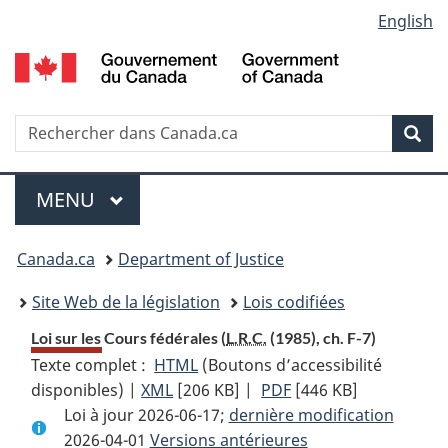
Language
English
Passer
Passer
Passer
au
à
à
selection
contenu
«
la
principal
À
version
propos
HTML
Recherche
R
Rec
de
simplifiée
d
ce
C
Menu
site
MENU
PRINCIPAL
You
Canada.ca
Department of Justice
are
Site Web de la législation
Lois codifiées
here:
Loi sur les Cours fédérales (
L.R.C.
(1985), ch. F-7)
Texte complet :
HTML
Texte
(Boutons d’accessibilité
disponibles) |
XML
Texte
[206 KB]
complet
|
PDF
Texte
[446 KB]
Loi à jour 2026-06-17;
complet
:
dernière modification
complet
2026-04-01
Versions antérieures
:
Loi
: