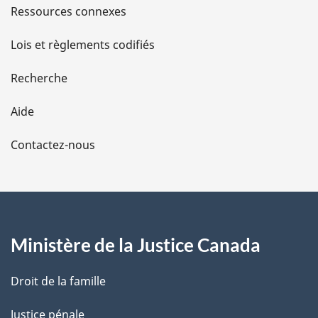
s
Ressources connexes
d
Lois et règlements codifiés
e
Recherche
l
Aide
a
Contactez-nous
p
a
g
Ministère de la Justice Canada
e
Droit de la famille
Justice pénale