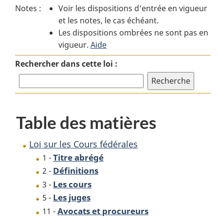
Notes :
Voir les dispositions d'entrée en vigueur
Loi
sur
Loi
et les notes, le cas échéant.
sur
les
sur
Les dispositions ombrées ne sont pas en
les
Cours
les
vigueur.
Cours
Aide
fédérales
Cours
fédérales
fédérales
Rechercher dans cette loi :
Table des matières
Loi sur les Cours fédérales
Titre abrégé
1 -
Définitions
2 -
Les cours
3 -
Les juges
5 -
Avocats et procureurs
11 -