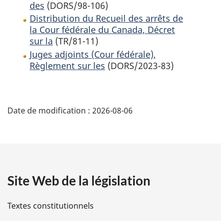
des
(DORS/98-106)
Distribution du Recueil des arrêts de
la Cour fédérale du Canada, Décret
sur la
(TR/81-11)
Juges adjoints (Cour fédérale),
Règlement sur les
(DORS/2023-83)
D
Date de modification :
2026-08-06
é
t
a
Site Web de la législation
i
l
Textes constitutionnels