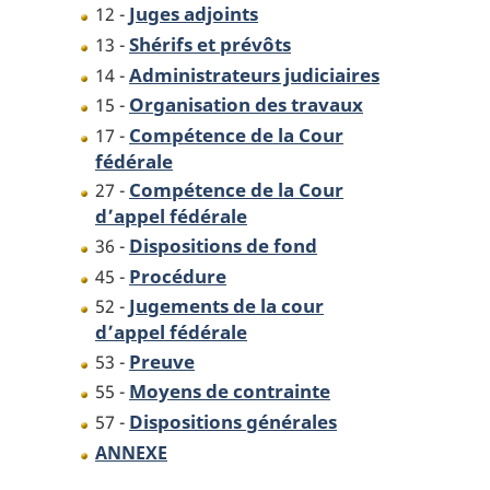
Juges adjoints
12 -
Shérifs et prévôts
13 -
Administrateurs judiciaires
14 -
Organisation des travaux
15 -
Compétence de la Cour
17 -
fédérale
Compétence de la Cour
27 -
d’appel fédérale
Dispositions de fond
36 -
Procédure
45 -
Jugements de la cour
52 -
d’appel fédérale
Preuve
53 -
Moyens de contrainte
55 -
Dispositions générales
57 -
ANNEXE